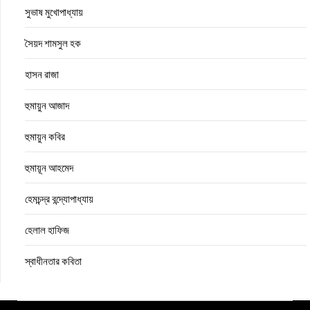
সুভাষ মুখোপাধ্যায়
সৈয়দ শামসুল হক
হাসন রাজা
হুমায়ুন আজাদ
হুমায়ুন কবির
হুমায়ূন আহমেদ
হেমচন্দ্র বন্দ্যোপাধ্যায়
হেলাল হাফিজ
স্বাধীনতার কবিতা