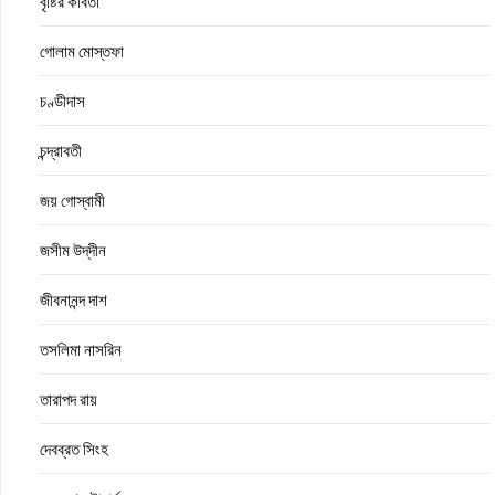
বৃষ্টির কবিতা
গোলাম মোস্তফা
চণ্ডীদাস
চন্দ্রাবতী
জয় গোস্বামী
জসীম উদ্‌দীন
জীবনানন্দ দাশ
তসলিমা নাসরিন
তারাপদ রায়
দেবব্রত সিংহ