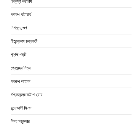
নবকৃষ্ণ ভট্টাচার্য
নবারুণ ভট্টাচার্য
নির্মলেন্দু গুণ
নীরেন্দ্রনাথ চক্রবর্তী
পূর্ণেন্দু পত্রী
প্রেমেন্দ্র মিত্র
ফররুখ আহমদ
বঙ্কিমচন্দ্র চট্টোপাধ্যায়
বন্দে আলী মিঞা
বিনয় মজুমদার