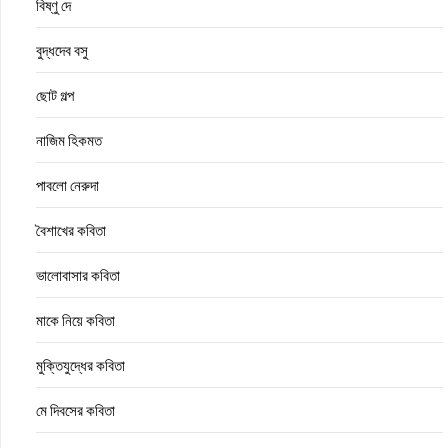
বিষ্ণু দে
বুদ্ধদেব বসু
ছোট গল্প
নাজিম হিকমত
পাবলো নেরুদা
বৈশাখের কবিতা
ভালোবাসার কবিতা
মাকে নিয়ে কবিতা
মুক্তিযুদ্ধের কবিতা
মে দিবসের কবিতা