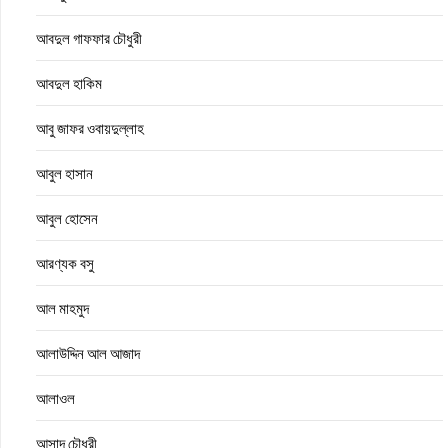
আবদুল গাফফার চৌধুরী
আবদুল হাকিম
আবু জাফর ওবায়দুল্লাহ
আবুল হাসান
আবুল হোসেন
আরণ্যক বসু
আল মাহমুদ
আলাউদ্দিন আল আজাদ
আলাওল
আসাদ চৌধুরী