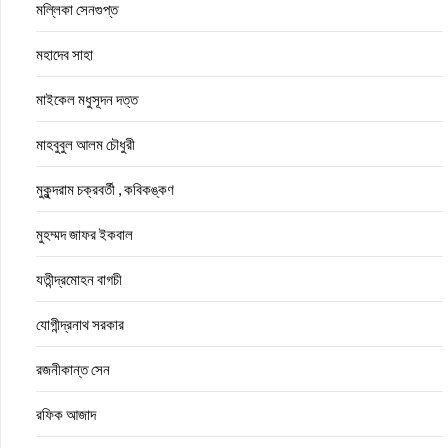
মল্লিকা সেনগুপ্ত
মহাদেব সাহা
মাইকেল মধুসূদন দত্ত
মাহবুবুল আলম চৌধুরী
মুকুন্দরাম চক্রবর্তী , কবিকঙ্কণ
মুহম্মদ জাফর ইকবাল
যতীন্দ্রমোহন বাগচী
যোগীন্দ্রনাথ সরকার
রজনীকান্ত সেন
রফিক আজাদ