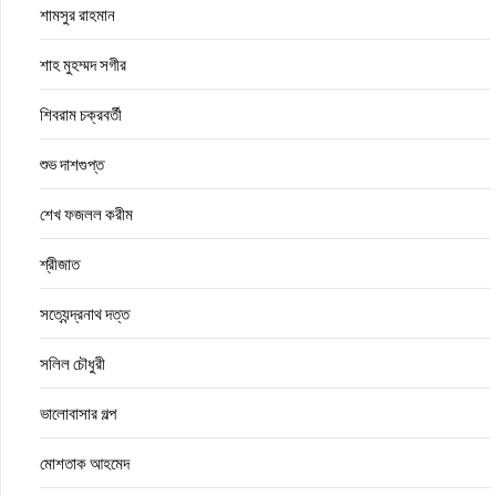
শামসুর রাহমান
শাহ মুহম্মদ সগীর
শিবরাম চক্রবর্তী
শুভ দাশগুপ্ত
শেখ ফজলল করীম
শ্রীজাত
সত্যেন্দ্রনাথ দত্ত
সলিল চৌধুরী
ভালোবাসার গল্প
মোশতাক আহমেদ