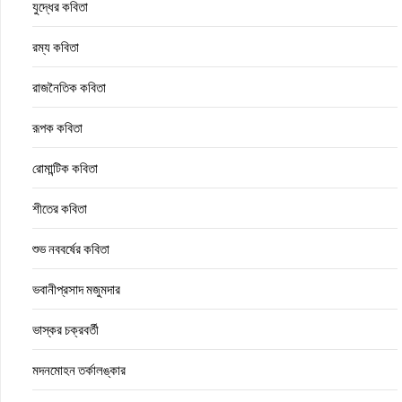
যুদ্ধের কবিতা
রম্য কবিতা
রাজনৈতিক কবিতা
রূপক কবিতা
রোমান্টিক কবিতা
শীতের কবিতা
শুভ নববর্ষের কবিতা
ভবানীপ্রসাদ মজুমদার
ভাস্কর চক্রবর্তী
মদনমোহন তর্কালঙ্কার