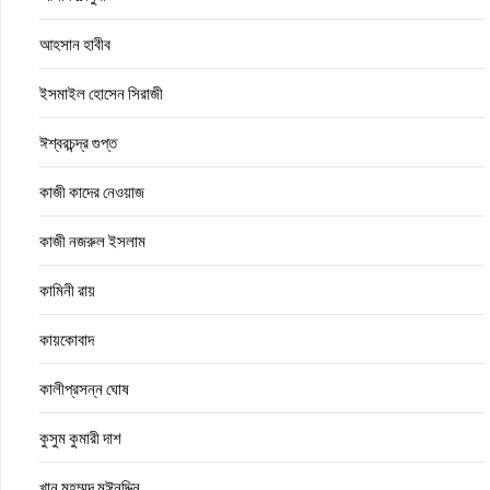
আহসান হাবীব
ইসমাইল হোসেন সিরাজী
ঈশ্বরচন্দ্র গুপ্ত
কাজী কাদের নেওয়াজ
কাজী নজরুল ইসলাম
কামিনী রায়
কায়কোবাদ
কালীপ্রসন্ন ঘোষ
কুসুম কুমারী দাশ
খান মুহম্মদ মঈনুদ্দিন