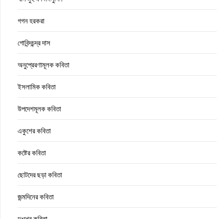
গগন হরকরা
গোবিন্দচন্দ্র দাস
অনুপ্রেরণামূলক কবিতা
ইসলামিক কবিতা
উপদেশমূলক কবিতা
একুশের কবিতা
কষ্টের কবিতা
ছোটদের ছড়া কবিতা
জন্মদিনের কবিতা
দুঃখের কবিতা