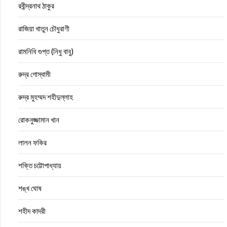
রবীন্দ্রনাথ ঠাকুর
রাজিয়া খাতুন চৌধুরাণী
রামনিধি গুপ্ত (নিধু বাবু)
রুদ্র গোস্বামী
রুদ্র মুহম্মদ শহীদুল্লাহ
রোকনুজ্জামান খান
লালন ফকির
শক্তি চট্টোপাধ্যায়
শঙ্খ ঘোষ
শহীদ কাদরী