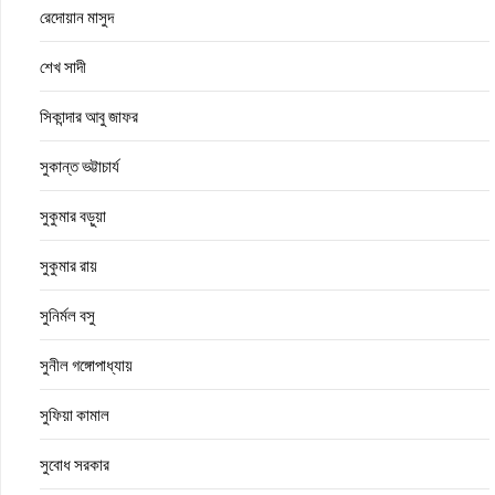
রেদোয়ান মাসুদ
শেখ সাদী
সিকান্দার আবু জাফর
সুকান্ত ভট্টাচার্য
সুকুমার বড়ুয়া
সুকুমার রায়
সুনির্মল বসু
সুনীল গঙ্গোপাধ্যায়
সুফিয়া কামাল
সুবোধ সরকার