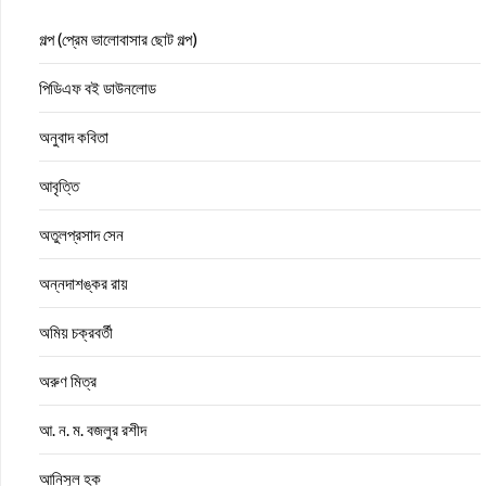
গল্প (প্রেম ভালোবাসার ছোট গল্প)
পিডিএফ বই ডাউনলোড
অনুবাদ কবিতা
আবৃত্তি
অতুলপ্রসাদ সেন
অন্নদাশঙ্কর রায়
অমিয় চক্রবর্তী
অরুণ মিত্র
আ. ন. ম. বজলুর রশীদ
আনিসুল হক