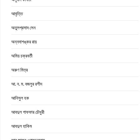
আবৃত্তি
অতুলপ্রসাদ সেন
অন্নদাশঙ্কর রায়
অমিয় চক্রবর্তী
অরুণ মিত্র
আ. ন. ম. বজলুর রশীদ
আনিসুল হক
আবদুল গাফফার চৌধুরী
আবদুল হাকিম