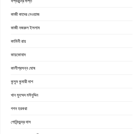
ঈশ্বরচন্দ্র গুপ্ত
কাজী কাদের নেওয়াজ
কাজী নজরুল ইসলাম
কামিনী রায়
কায়কোবাদ
কালীপ্রসন্ন ঘোষ
কুসুম কুমারী দাশ
খান মুহম্মদ মঈনুদ্দিন
গগন হরকরা
গোবিন্দচন্দ্র দাস