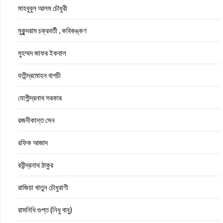
মাহবুবুল আলম চৌধুরী
মুকুন্দরাম চক্রবর্তী , কবিকঙ্কণ
মুহম্মদ জাফর ইকবাল
যতীন্দ্রমোহন বাগচী
যোগীন্দ্রনাথ সরকার
রজনীকান্ত সেন
রফিক আজাদ
রবীন্দ্রনাথ ঠাকুর
রাজিয়া খাতুন চৌধুরাণী
রামনিধি গুপ্ত (নিধু বাবু)