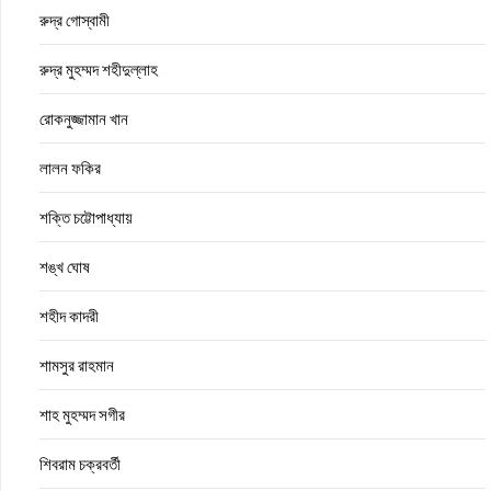
রুদ্র গোস্বামী
রুদ্র মুহম্মদ শহীদুল্লাহ
রোকনুজ্জামান খান
লালন ফকির
শক্তি চট্টোপাধ্যায়
শঙ্খ ঘোষ
শহীদ কাদরী
শামসুর রাহমান
শাহ মুহম্মদ সগীর
শিবরাম চক্রবর্তী