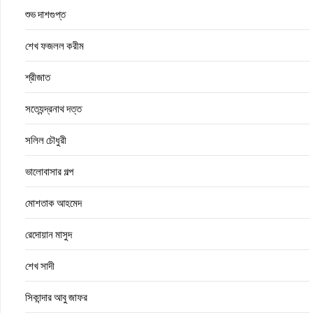
শুভ দাশগুপ্ত
শেখ ফজলল করীম
শ্রীজাত
সত্যেন্দ্রনাথ দত্ত
সলিল চৌধুরী
ভালোবাসার গল্প
মোশতাক আহমেদ
রেদোয়ান মাসুদ
শেখ সাদী
সিকান্দার আবু জাফর