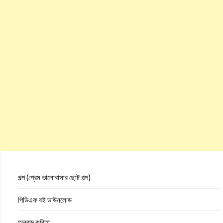
গল্প (প্রেম ভালোবাসার ছোট গল্প)
পিডিএফ বই ডাউনলোড
অনুবাদ কবিতা