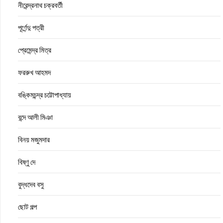
নীরেন্দ্রনাথ চক্রবর্তী
পূর্ণেন্দু পত্রী
প্রেমেন্দ্র মিত্র
ফররুখ আহমদ
বঙ্কিমচন্দ্র চট্টোপাধ্যায়
বন্দে আলী মিঞা
বিনয় মজুমদার
বিষ্ণু দে
বুদ্ধদেব বসু
ছোট গল্প