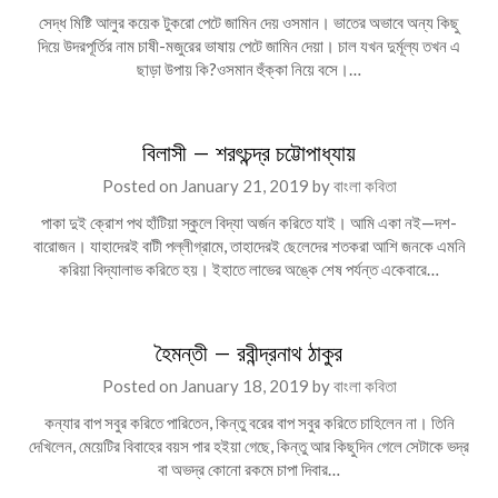
সেদ্ধ মিষ্টি আলুর কয়েক টুকরো পেটে জামিন দেয় ওসমান। ভাতের অভাবে অন্য কিছু
দিয়ে উদরপূর্তির নাম চাষী-মজুরের ভাষায় পেটে জামিন দেয়া। চাল যখন দুর্মূল্য তখন এ
ছাড়া উপায় কি?ওসমান হুঁক্কা নিয়ে বসে।…
বিলাসী – শরৎচন্দ্র চট্টোপাধ্যায়
Posted on
January 21, 2019
by
বাংলা কবিতা
পাকা দুই ক্রোশ পথ হাঁটিয়া স্কুলে বিদ্যা অর্জন করিতে যাই। আমি একা নই—দশ-
বারোজন। যাহাদেরই বাটী পল্লীগ্রামে, তাহাদেরই ছেলেদের শতকরা আশি জনকে এমনি
করিয়া বিদ্যালাভ করিতে হয়। ইহাতে লাভের অঙ্কে শেষ পর্যন্ত একেবারে…
হৈমন্তী – রবীন্দ্রনাথ ঠাকুর
Posted on
January 18, 2019
by
বাংলা কবিতা
কন্যার বাপ সবুর করিতে পারিতেন, কিন্তু বরের বাপ সবুর করিতে চাহিলেন না। তিনি
দেখিলেন, মেয়েটির বিবাহের বয়স পার হইয়া গেছে, কিন্তু আর কিছুদিন গেলে সেটাকে ভদ্র
বা অভদ্র কোনো রকমে চাপা দিবার…