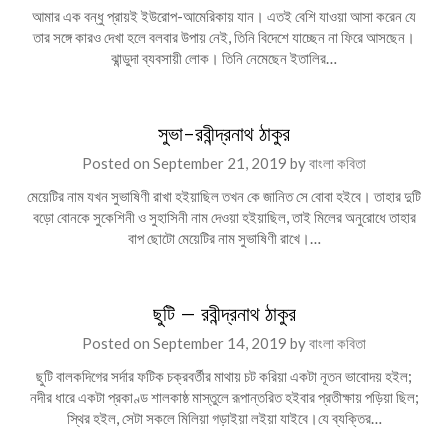
আমার এক বন্ধু প্রায়ই ইউরোপ-আমেরিকায় যান। এতই বেশি যাওয়া আসা করেন যে
তার সঙ্গে কারও দেখা হলে বলবার উপায় নেই, তিনি বিদেশে যাচ্ছেন না ফিরে আসছেন।
ঝান্ডুদা ব্যবসায়ী লোক। তিনি নেমেছেন ইতালির…
সুভা-রবীন্দ্রনাথ ঠাকুর
Posted on
September 21, 2019
by
বাংলা কবিতা
মেয়েটির নাম যখন সুভাষিণী রাখা হইয়াছিল তখন কে জানিত সে বোবা হইবে। তাহার দুটি
বড়ো বোনকে সুকেশিনী ও সুহাসিনী নাম দেওয়া হইয়াছিল, তাই মিলের অনুরোধে তাহার
বাপ ছোটো মেয়েটির নাম সুভাষিণী রাখে।…
ছুটি – রবীন্দ্রনাথ ঠাকুর
Posted on
September 14, 2019
by
বাংলা কবিতা
ছুটি বালকদিগের সর্দার ফটিক চক্রবর্তীর মাথায় চট করিয়া একটা নূতন ভাবােদয় হইল;
নদীর ধারে একটা প্রকাণ্ড শালকাষ্ঠ মাস্তুলে রূপান্তরিত হইবার প্রতীক্ষায় পড়িয়া ছিল;
স্থির হইল, সেটা সকলে মিলিয়া গড়াইয়া লইয়া যাইবে।যে ব্যক্তির…