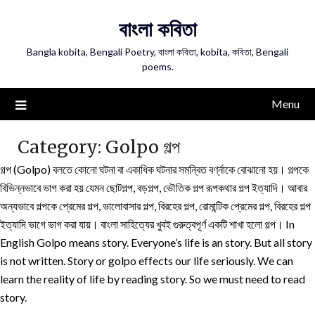
Skip
বাংলা কবিতা
to
content
Bangla kobita, Bengali Poetry, বাংলা কবিতা, kobita, কবিতা, Bengali
poems.
Menu
Category:
Golpo গল্প
গল্প (Golpo) বলতে কোনো ঘটনা বা একাধিক ঘটনার সমন্বিত বর্ণ্নাকে বোঝানো হয়। গল্পকে
বিভিন্নভাবে ভাগ করা হয় যেমন ছোটগল্প, বড়গল্প, ভৌতিক গল্প রূপকথার গল্প ইত্যাদি। আবার
অন্যভাবে গল্পকে প্রেমের গল্প, ভালোবাসার গল্প, বিরহের গল্প, রোমান্টিক প্রেমের গল্প, বিরহের গল্প
ইত্যাদি ভাগে ভাগ করা যায়। বাংলা সাহিত্যের খুবই গুরুত্বপূর্ণ একটি শাখা হলো গল্প। In
English Golpo means story. Everyone’s life is an story. But all story
is not written. Story or golpo effects our life seriously. We can
learn the reality of life by reading story. So we must need to read
story.