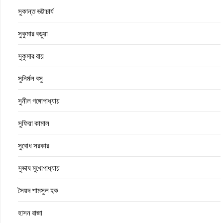
সুকান্ত ভট্টাচার্য
সুকুমার বড়ুয়া
সুকুমার রায়
সুনির্মল বসু
সুনীল গঙ্গোপাধ্যায়
সুফিয়া কামাল
সুবোধ সরকার
সুভাষ মুখোপাধ্যায়
সৈয়দ শামসুল হক
হাসন রাজা