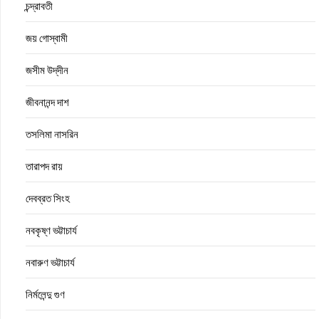
চন্দ্রাবতী
জয় গোস্বামী
জসীম উদ্‌দীন
জীবনানন্দ দাশ
তসলিমা নাসরিন
তারাপদ রায়
দেবব্রত সিংহ
নবকৃষ্ণ ভট্টাচার্য
নবারুণ ভট্টাচার্য
নির্মলেন্দু গুণ