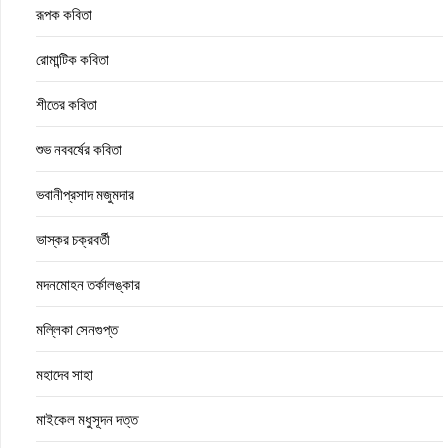
রূপক কবিতা
রোমান্টিক কবিতা
শীতের কবিতা
শুভ নববর্ষের কবিতা
ভবানীপ্রসাদ মজুমদার
ভাস্কর চক্রবর্তী
মদনমোহন তর্কালঙ্কার
মল্লিকা সেনগুপ্ত
মহাদেব সাহা
মাইকেল মধুসূদন দত্ত