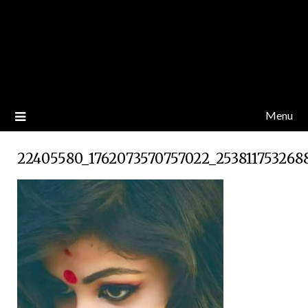
Menu
22405580_1762073570757022_2538117532688