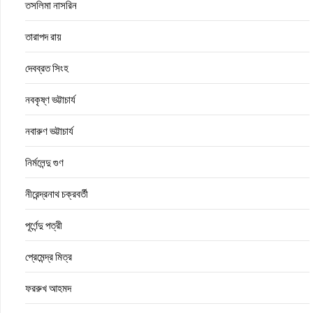
তসলিমা নাসরিন
তারাপদ রায়
দেবব্রত সিংহ
নবকৃষ্ণ ভট্টাচার্য
নবারুণ ভট্টাচার্য
নির্মলেন্দু গুণ
নীরেন্দ্রনাথ চক্রবর্তী
পূর্ণেন্দু পত্রী
প্রেমেন্দ্র মিত্র
ফররুখ আহমদ