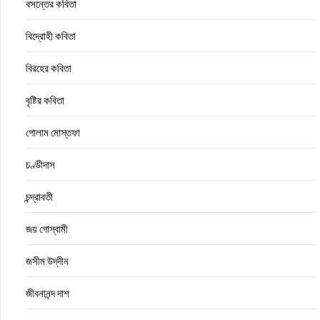
বসন্তের কবিতা
বিদ্রোহী কবিতা
বিরহের কবিতা
বৃষ্টির কবিতা
গোলাম মোস্তফা
চণ্ডীদাস
চন্দ্রাবতী
জয় গোস্বামী
জসীম উদ্‌দীন
জীবনানন্দ দাশ