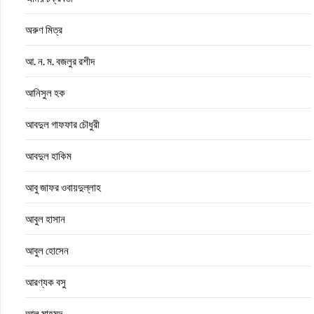
অরুণ মিত্র
আ. ন. ম. বজলুর রশীদ
আনিসুল হক
আবদুল গাফফার চৌধুরী
আবদুল হাকিম
আবু জাফর ওবায়দুল্লাহ
আবুল হাসান
আবুল হোসেন
আরণ্যক বসু
আল মাহমুদ