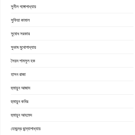
সুনীল গঙ্গোপাধ্যায়
সুফিয়া কামাল
সুবোধ সরকার
সুভাষ মুখোপাধ্যায়
সৈয়দ শামসুল হক
হাসন রাজা
হুমায়ুন আজাদ
হুমায়ুন কবির
হুমায়ূন আহমেদ
হেমচন্দ্র বন্দ্যোপাধ্যায়