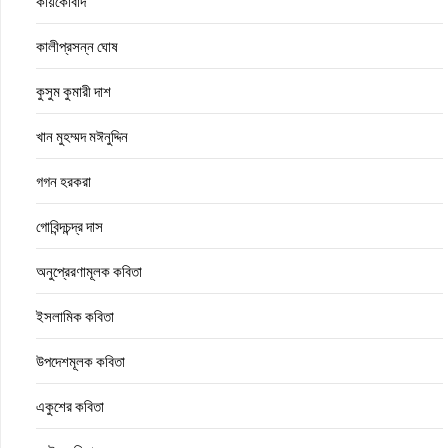
কায়কোবাদ
কালীপ্রসন্ন ঘোষ
কুসুম কুমারী দাশ
খান মুহম্মদ মঈনুদ্দিন
গগন হরকরা
গোবিন্দচন্দ্র দাস
অনুপ্রেরণামূলক কবিতা
ইসলামিক কবিতা
উপদেশমূলক কবিতা
একুশের কবিতা