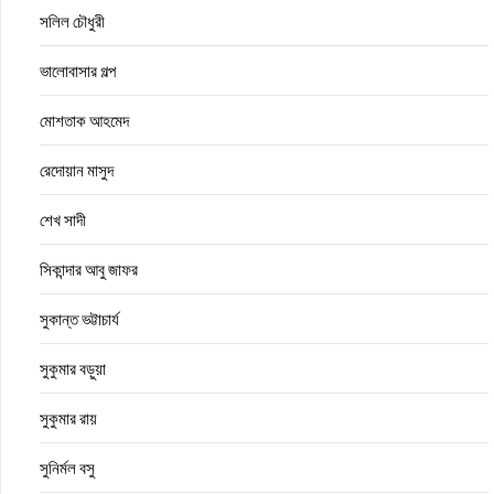
সলিল চৌধুরী
ভালোবাসার গল্প
মোশতাক আহমেদ
রেদোয়ান মাসুদ
শেখ সাদী
সিকান্দার আবু জাফর
সুকান্ত ভট্টাচার্য
সুকুমার বড়ুয়া
সুকুমার রায়
সুনির্মল বসু