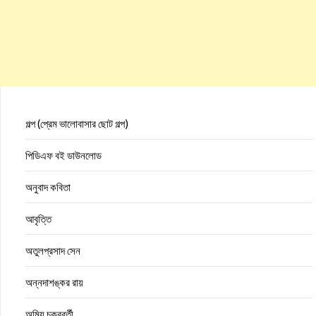
গল্প (প্রেম ভালোবাসার ছোট গল্প)
পিডিএফ বই ডাউনলোড
অনুবাদ কবিতা
আবৃত্তি
অতুলপ্রসাদ সেন
অন্নদাশঙ্কর রায়
অমিয় চক্রবর্তী