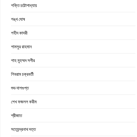
শক্তি চট্টোপাধ্যায়
শঙ্খ ঘোষ
শহীদ কাদরী
শামসুর রাহমান
শাহ মুহম্মদ সগীর
শিবরাম চক্রবর্তী
শুভ দাশগুপ্ত
শেখ ফজলল করীম
শ্রীজাত
সত্যেন্দ্রনাথ দত্ত