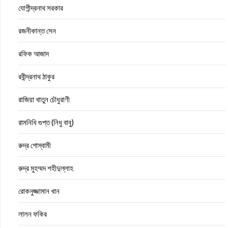
যোগীন্দ্রনাথ সরকার
রজনীকান্ত সেন
রফিক আজাদ
রবীন্দ্রনাথ ঠাকুর
রাজিয়া খাতুন চৌধুরাণী
রামনিধি গুপ্ত (নিধু বাবু)
রুদ্র গোস্বামী
রুদ্র মুহম্মদ শহীদুল্লাহ
রোকনুজ্জামান খান
লালন ফকির