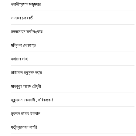
ভবানীপ্রসাদ মজুমদার
ভাস্কর চক্রবর্তী
মদনমোহন তর্কালঙ্কার
মল্লিকা সেনগুপ্ত
মহাদেব সাহা
মাইকেল মধুসূদন দত্ত
মাহবুবুল আলম চৌধুরী
মুকুন্দরাম চক্রবর্তী , কবিকঙ্কণ
মুহম্মদ জাফর ইকবাল
যতীন্দ্রমোহন বাগচী