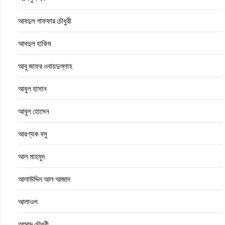
আবদুল গাফফার চৌধুরী
আবদুল হাকিম
আবু জাফর ওবায়দুল্লাহ
আবুল হাসান
আবুল হোসেন
আরণ্যক বসু
আল মাহমুদ
আলাউদ্দিন আল আজাদ
আলাওল
আসাদ চৌধুরী