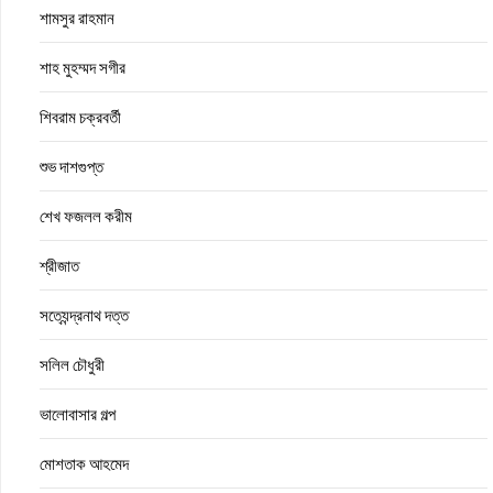
শামসুর রাহমান
শাহ মুহম্মদ সগীর
শিবরাম চক্রবর্তী
শুভ দাশগুপ্ত
শেখ ফজলল করীম
শ্রীজাত
সত্যেন্দ্রনাথ দত্ত
সলিল চৌধুরী
ভালোবাসার গল্প
মোশতাক আহমেদ