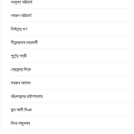
নবকৃষ্ণ ভট্টাচার্য
নবারুণ ভট্টাচার্য
নির্মলেন্দু গুণ
নীরেন্দ্রনাথ চক্রবর্তী
পূর্ণেন্দু পত্রী
প্রেমেন্দ্র মিত্র
ফররুখ আহমদ
বঙ্কিমচন্দ্র চট্টোপাধ্যায়
বন্দে আলী মিঞা
বিনয় মজুমদার