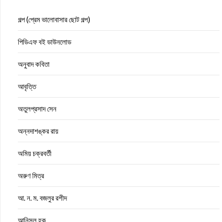
গল্প (প্রেম ভালোবাসার ছোট গল্প)
পিডিএফ বই ডাউনলোড
অনুবাদ কবিতা
আবৃত্তি
অতুলপ্রসাদ সেন
অন্নদাশঙ্কর রায়
অমিয় চক্রবর্তী
অরুণ মিত্র
আ. ন. ম. বজলুর রশীদ
আনিসুল হক