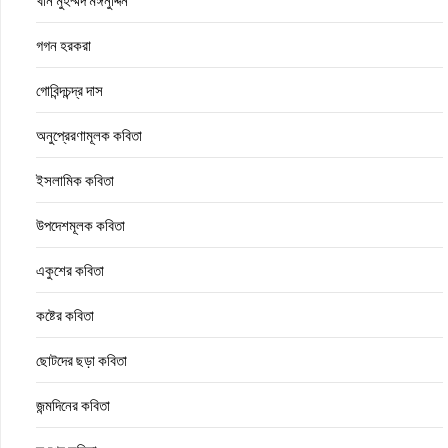
খান মুহম্মদ মঈনুদ্দিন
গগন হরকরা
গোবিন্দচন্দ্র দাস
অনুপ্রেরণামূলক কবিতা
ইসলামিক কবিতা
উপদেশমূলক কবিতা
একুশের কবিতা
কষ্টের কবিতা
ছোটদের ছড়া কবিতা
জন্মদিনের কবিতা