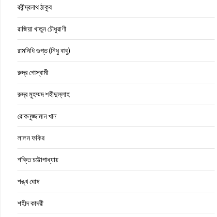
রবীন্দ্রনাথ ঠাকুর
রাজিয়া খাতুন চৌধুরাণী
রামনিধি গুপ্ত (নিধু বাবু)
রুদ্র গোস্বামী
রুদ্র মুহম্মদ শহীদুল্লাহ
রোকনুজ্জামান খান
লালন ফকির
শক্তি চট্টোপাধ্যায়
শঙ্খ ঘোষ
শহীদ কাদরী