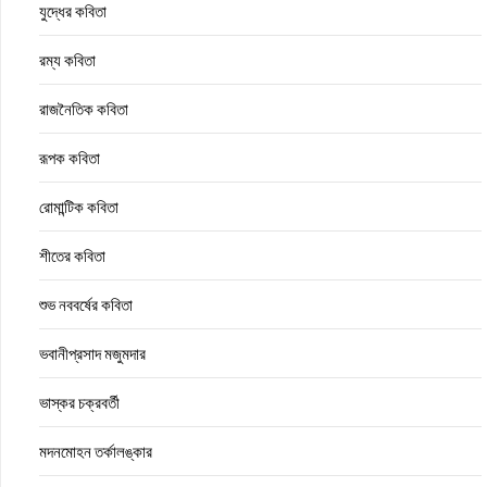
যুদ্ধের কবিতা
রম্য কবিতা
রাজনৈতিক কবিতা
রূপক কবিতা
রোমান্টিক কবিতা
শীতের কবিতা
শুভ নববর্ষের কবিতা
ভবানীপ্রসাদ মজুমদার
ভাস্কর চক্রবর্তী
মদনমোহন তর্কালঙ্কার