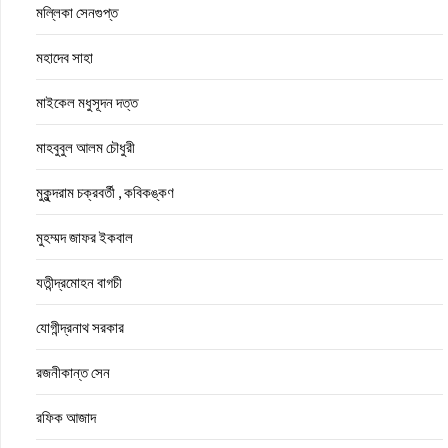
মল্লিকা সেনগুপ্ত
মহাদেব সাহা
মাইকেল মধুসূদন দত্ত
মাহবুবুল আলম চৌধুরী
মুকুন্দরাম চক্রবর্তী , কবিকঙ্কণ
মুহম্মদ জাফর ইকবাল
যতীন্দ্রমোহন বাগচী
যোগীন্দ্রনাথ সরকার
রজনীকান্ত সেন
রফিক আজাদ