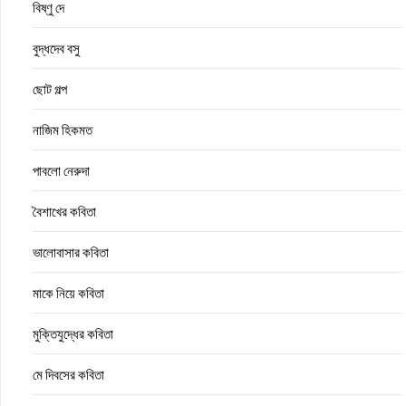
বিষ্ণু দে
বুদ্ধদেব বসু
ছোট গল্প
নাজিম হিকমত
পাবলো নেরুদা
বৈশাখের কবিতা
ভালোবাসার কবিতা
মাকে নিয়ে কবিতা
মুক্তিযুদ্ধের কবিতা
মে দিবসের কবিতা