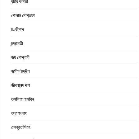
বৃষ্টির কবিতা
গোলাম মোস্তফা
চণ্ডীদাস
চন্দ্রাবতী
জয় গোস্বামী
জসীম উদ্‌দীন
জীবনানন্দ দাশ
তসলিমা নাসরিন
তারাপদ রায়
দেবব্রত সিংহ