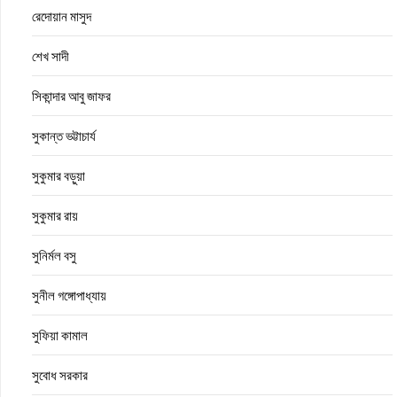
রেদোয়ান মাসুদ
শেখ সাদী
সিকান্দার আবু জাফর
সুকান্ত ভট্টাচার্য
সুকুমার বড়ুয়া
সুকুমার রায়
সুনির্মল বসু
সুনীল গঙ্গোপাধ্যায়
সুফিয়া কামাল
সুবোধ সরকার