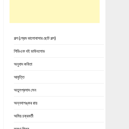
গল্প (প্রেম ভালোবাসার ছোট গল্প)
পিডিএফ বই ডাউনলোড
অনুবাদ কবিতা
আবৃত্তি
অতুলপ্রসাদ সেন
অন্নদাশঙ্কর রায়
অমিয় চক্রবর্তী
অরুণ মিত্র