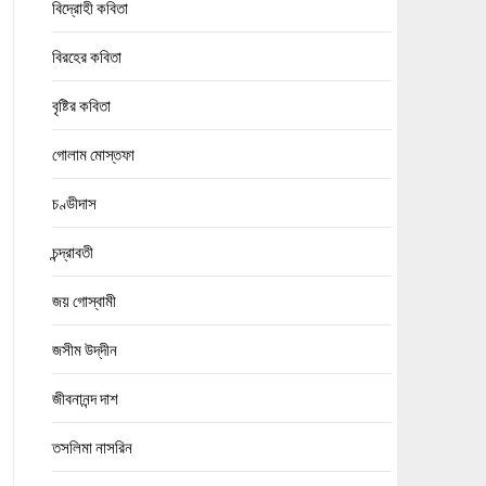
বিদ্রোহী কবিতা
বিরহের কবিতা
বৃষ্টির কবিতা
গোলাম মোস্তফা
চণ্ডীদাস
চন্দ্রাবতী
জয় গোস্বামী
জসীম উদ্‌দীন
জীবনানন্দ দাশ
তসলিমা নাসরিন