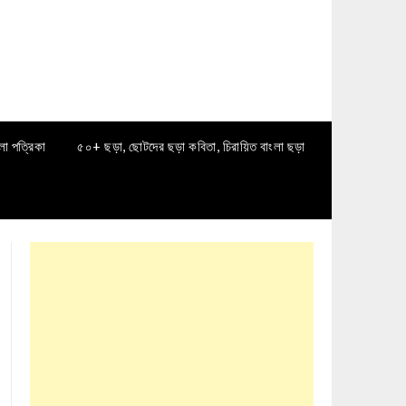
লা পত্রিকা
৫০+ ছড়া, ছোটদের ছড়া কবিতা, চিরায়িত বাংলা ছড়া