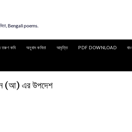
কবিতা, Bengali poems.
ি তরুণ কবি
অনুবাদ কবিতা
আবৃত্তি
PDF DOWNLOAD
বাং
ন (আ) এর উপদেশ