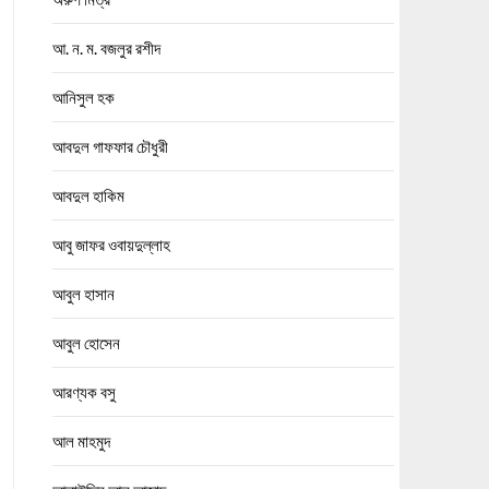
আ. ন. ম. বজলুর রশীদ
আনিসুল হক
আবদুল গাফফার চৌধুরী
আবদুল হাকিম
আবু জাফর ওবায়দুল্লাহ
আবুল হাসান
আবুল হোসেন
আরণ্যক বসু
আল মাহমুদ