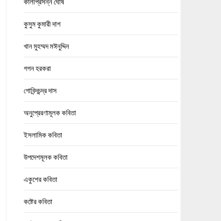
কালীপ্রসন্ন ঘোষ
কুসুম কুমারী দাশ
খান মুহম্মদ মঈনুদ্দিন
গগন হরকরা
গোবিন্দচন্দ্র দাস
অনুপ্রেরণামূলক কবিতা
ইসলামিক কবিতা
উপদেশমূলক কবিতা
একুশের কবিতা
কষ্টের কবিতা