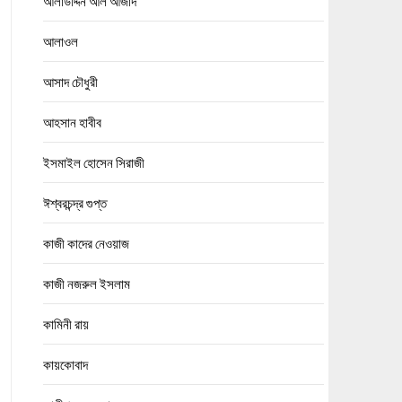
আলাউদ্দিন আল আজাদ
আলাওল
আসাদ চৌধুরী
আহসান হাবীব
ইসমাইল হোসেন সিরাজী
ঈশ্বরচন্দ্র গুপ্ত
কাজী কাদের নেওয়াজ
কাজী নজরুল ইসলাম
কামিনী রায়
কায়কোবাদ