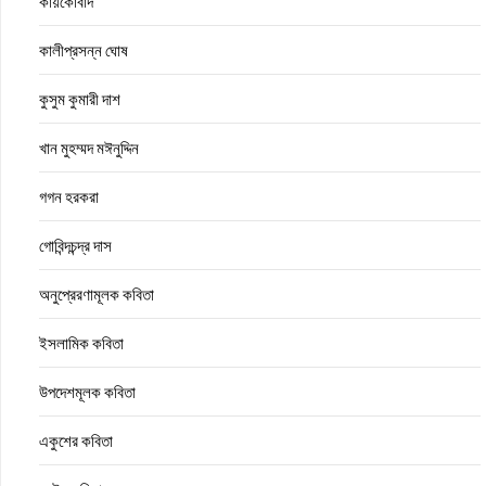
কায়কোবাদ
কালীপ্রসন্ন ঘোষ
কুসুম কুমারী দাশ
খান মুহম্মদ মঈনুদ্দিন
গগন হরকরা
গোবিন্দচন্দ্র দাস
অনুপ্রেরণামূলক কবিতা
ইসলামিক কবিতা
উপদেশমূলক কবিতা
একুশের কবিতা