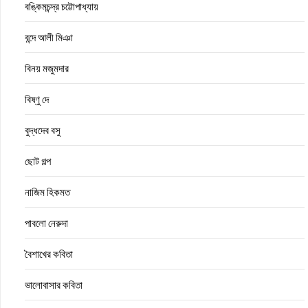
বঙ্কিমচন্দ্র চট্টোপাধ্যায়
বন্দে আলী মিঞা
বিনয় মজুমদার
বিষ্ণু দে
বুদ্ধদেব বসু
ছোট গল্প
নাজিম হিকমত
পাবলো নেরুদা
বৈশাখের কবিতা
ভালোবাসার কবিতা