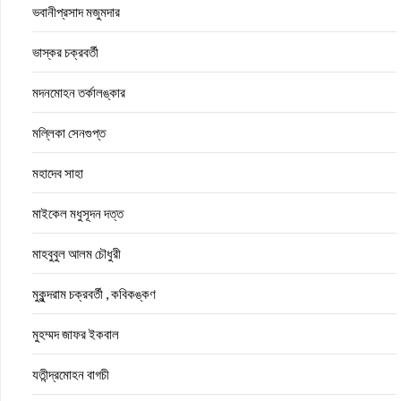
ভবানীপ্রসাদ মজুমদার
ভাস্কর চক্রবর্তী
মদনমোহন তর্কালঙ্কার
মল্লিকা সেনগুপ্ত
মহাদেব সাহা
মাইকেল মধুসূদন দত্ত
মাহবুবুল আলম চৌধুরী
মুকুন্দরাম চক্রবর্তী , কবিকঙ্কণ
মুহম্মদ জাফর ইকবাল
যতীন্দ্রমোহন বাগচী