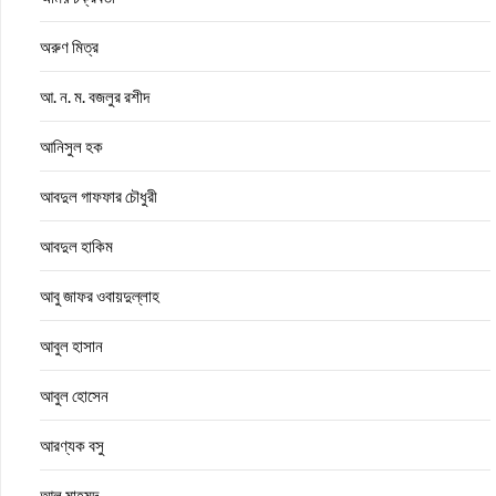
অরুণ মিত্র
আ. ন. ম. বজলুর রশীদ
আনিসুল হক
আবদুল গাফফার চৌধুরী
আবদুল হাকিম
আবু জাফর ওবায়দুল্লাহ
আবুল হাসান
আবুল হোসেন
আরণ্যক বসু
আল মাহমুদ