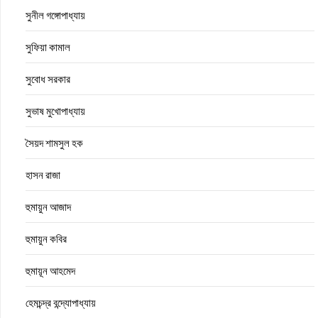
সুনীল গঙ্গোপাধ্যায়
সুফিয়া কামাল
সুবোধ সরকার
সুভাষ মুখোপাধ্যায়
সৈয়দ শামসুল হক
হাসন রাজা
হুমায়ুন আজাদ
হুমায়ুন কবির
হুমায়ূন আহমেদ
হেমচন্দ্র বন্দ্যোপাধ্যায়