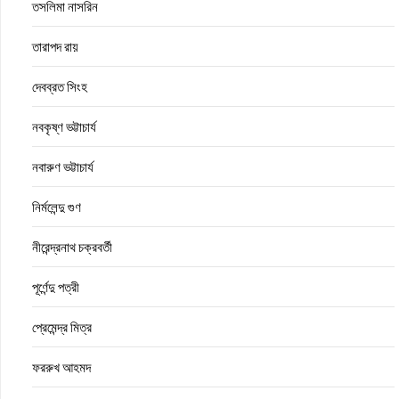
তসলিমা নাসরিন
তারাপদ রায়
দেবব্রত সিংহ
নবকৃষ্ণ ভট্টাচার্য
নবারুণ ভট্টাচার্য
নির্মলেন্দু গুণ
নীরেন্দ্রনাথ চক্রবর্তী
পূর্ণেন্দু পত্রী
প্রেমেন্দ্র মিত্র
ফররুখ আহমদ