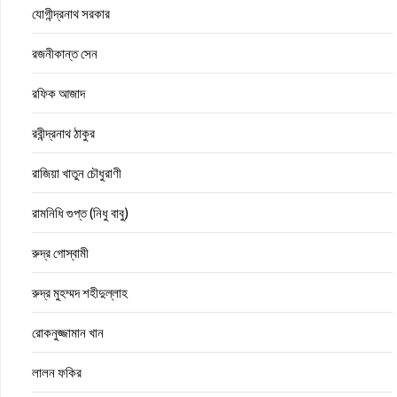
যোগীন্দ্রনাথ সরকার
রজনীকান্ত সেন
রফিক আজাদ
রবীন্দ্রনাথ ঠাকুর
রাজিয়া খাতুন চৌধুরাণী
রামনিধি গুপ্ত (নিধু বাবু)
রুদ্র গোস্বামী
রুদ্র মুহম্মদ শহীদুল্লাহ
রোকনুজ্জামান খান
লালন ফকির