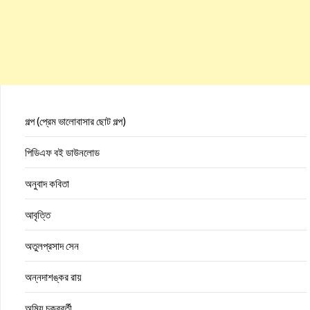
গল্প (প্রেম ভালোবাসার ছোট গল্প)
পিডিএফ বই ডাউনলোড
অনুবাদ কবিতা
আবৃত্তি
অতুলপ্রসাদ সেন
অন্নদাশঙ্কর রায়
অমিয় চক্রবর্তী