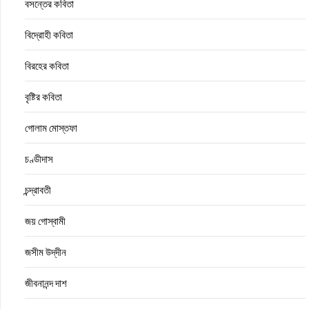
বসন্তের কবিতা
বিদ্রোহী কবিতা
বিরহের কবিতা
বৃষ্টির কবিতা
গোলাম মোস্তফা
চণ্ডীদাস
চন্দ্রাবতী
জয় গোস্বামী
জসীম উদ্‌দীন
জীবনানন্দ দাশ