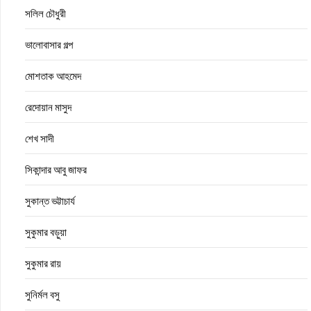
সলিল চৌধুরী
ভালোবাসার গল্প
মোশতাক আহমেদ
রেদোয়ান মাসুদ
শেখ সাদী
সিকান্দার আবু জাফর
সুকান্ত ভট্টাচার্য
সুকুমার বড়ুয়া
সুকুমার রায়
সুনির্মল বসু