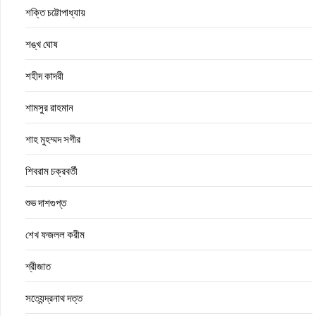
শক্তি চট্টোপাধ্যায়
শঙ্খ ঘোষ
শহীদ কাদরী
শামসুর রাহমান
শাহ মুহম্মদ সগীর
শিবরাম চক্রবর্তী
শুভ দাশগুপ্ত
শেখ ফজলল করীম
শ্রীজাত
সত্যেন্দ্রনাথ দত্ত