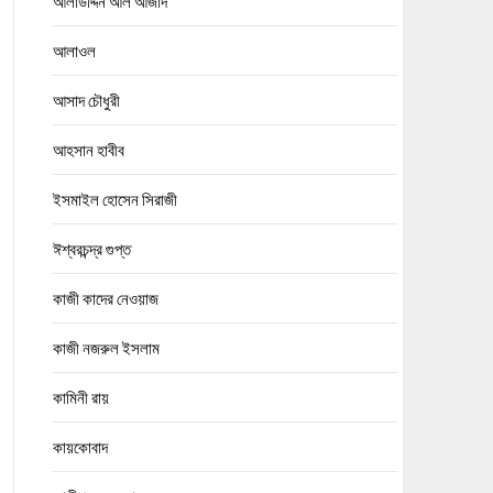
আলাউদ্দিন আল আজাদ
আলাওল
আসাদ চৌধুরী
আহসান হাবীব
ইসমাইল হোসেন সিরাজী
ঈশ্বরচন্দ্র গুপ্ত
কাজী কাদের নেওয়াজ
কাজী নজরুল ইসলাম
কামিনী রায়
কায়কোবাদ