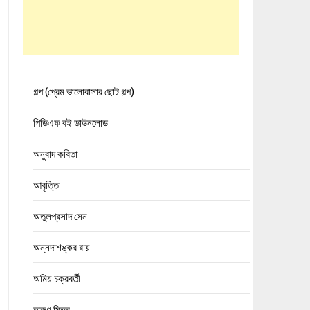
গল্প (প্রেম ভালোবাসার ছোট গল্প)
পিডিএফ বই ডাউনলোড
অনুবাদ কবিতা
আবৃত্তি
অতুলপ্রসাদ সেন
অন্নদাশঙ্কর রায়
অমিয় চক্রবর্তী
অরুণ মিত্র