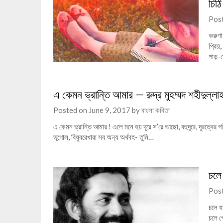
চিঠ
Pos
করুণা
প্রিয়
পাড়-
এ কেমন ভ্রান্তি আমার – রুদ্র মুহম্মদ শহীদুল্লা
Posted on
June 9, 2017
by
বাংলা কবিতা
এ কেমন ভ্রান্তি আমার ! এলে মনে হয় দূরে স’রে আছো, বহুদূরে, দূরত্বের
ভূগোল, বিষুবরেখারা সব অন্য অর্থবহ- তুমি…
চলে 
Pos
চলে যা
চলে গ