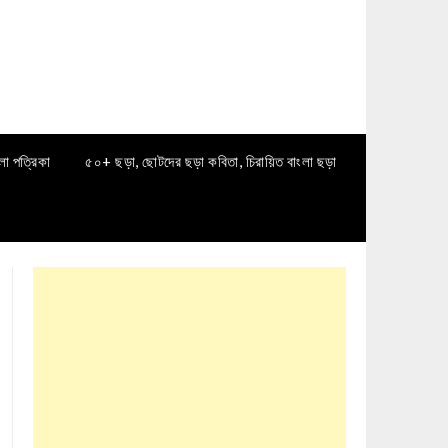
লা পত্রিকা
৫০+ ছড়া, ছোটদের ছড়া কবিতা, চিরায়িত বাংলা ছড়া