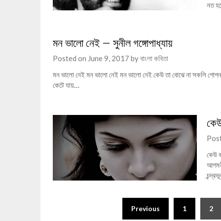
নত হ
মন ভালো নেই – সুনীল গঙ্গোপাধ্যায়
Posted on
June 9, 2017
by
বাংলা কবিতা
মন ভালো নেই মন ভালো নেই মন ভালো নেই কেউ তা বোঝে না সকলি গোপন মুখ
কেটে যায়…
কেউ 
Pos
কেউ ক
আগমনী
চন্দ্
Posts
Previous
1
2