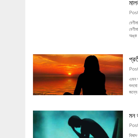
মাল
Pos
বেণীম
বেণীম
অঙ্ক 
প্র
Pos
এমন অ
শুনবো
জন্যে
মন 
Pos
বিষাদ 