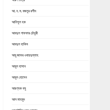
আ. ন. ম. বজলুর রশীদ
আনিসুল হক
আবদুল গাফফার চৌধুরী
আবদুল হাকিম
আবু জাফর ওবায়দুল্লাহ
আবুল হাসান
আবুল হোসেন
আরণ্যক বসু
আল মাহমুদ