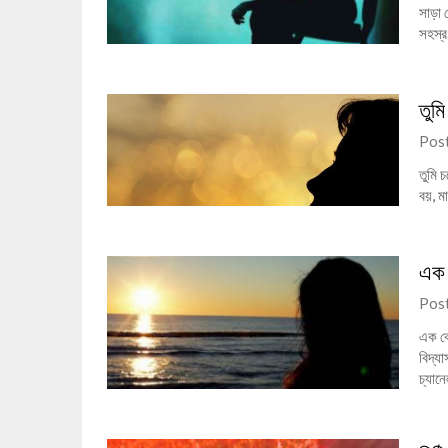
সাড়া
সহস্
তুম
Pos
তুমি চ
বয়, 
এক 
Pos
এক কো
বিদ্য
চ্যান