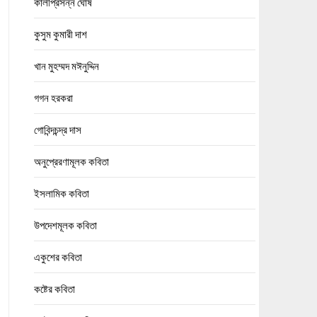
কালীপ্রসন্ন ঘোষ
কুসুম কুমারী দাশ
খান মুহম্মদ মঈনুদ্দিন
গগন হরকরা
গোবিন্দচন্দ্র দাস
অনুপ্রেরণামূলক কবিতা
ইসলামিক কবিতা
উপদেশমূলক কবিতা
একুশের কবিতা
কষ্টের কবিতা