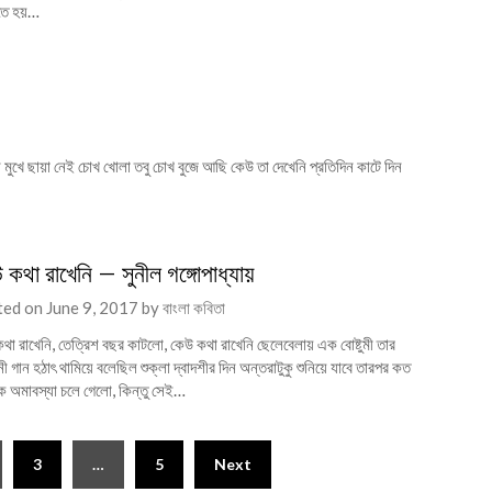
তে হয়…
ে ছায়া নেই চোখ খোলা তবু চোখ বুজে আছি কেউ তা দেখেনি প্রতিদিন কাটে দিন
কথা রাখেনি – সুনীল গঙ্গোপাধ্যায়
ted on
June 9, 2017
by
বাংলা কবিতা
থা রাখেনি, তেত্রিশ বছর কাটলো, কেউ কথা রাখেনি ছেলেবেলায় এক বোষ্টুমী তার
 গান হঠাৎ থামিয়ে বলেছিল শুক্লা দ্বাদশীর দিন অন্তরাটুকু শুনিয়ে যাবে তারপর কত
রভূক অমাবস্যা চলে গেলো, কিন্তু সেই…
3
…
5
Next