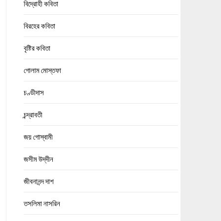
বিদ্রোহী কবিতা
বিরহের কবিতা
বৃষ্টির কবিতা
গোলাম মোস্তফা
চণ্ডীদাস
চন্দ্রাবতী
জয় গোস্বামী
জসীম উদ্‌দীন
জীবনানন্দ দাশ
তসলিমা নাসরিন