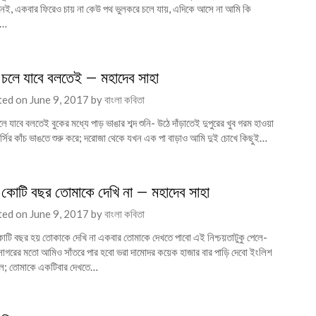
 নেই, একবার ফিরেও চায় না কেউ পথ ভুলকরে চলে যায়, এদিকে আসে না আমি কি
র…
ি চলে যাবে বলতেই – মহাদেব সাহা
ted on
June 9, 2017
by
বাংলা কবিতা
লে যাবে বলতেই বুকের মধ্যে পাড় ভাঙার শব্দ শুনি- উঠে দাঁড়াতেই দুপুরের খুব গরম হাওয়া
মার্সির কাঁচ ভাঙতে শুরু করে; দরোজা থেকে যখন এক পা বাড়াও আমি দুই চোখে কিছুই…
কোটি বছর তোমাকে দেখি না – মহাদেব সাহা
ted on
June 9, 2017
by
বাংলা কবিতা
টি বছর হয় তোকাকে দেখি না একবার তোমাকে দেখতে পাবো এই নিশ্চয়তাটুকু পেলে-
াসাগরের মতো আমিও সাঁতরে পার হবো ভরা দামোদর কয়েক হাজার বার পাড়ি দেবো ইংলিশ
েল; তোমাকে একটিবার দেখতে…