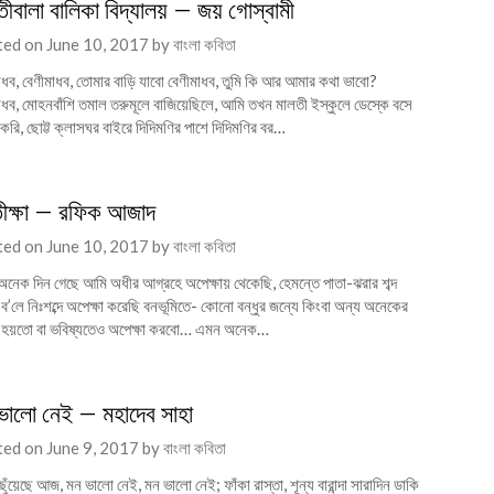
তীবালা বালিকা বিদ্যালয় – জয় গোস্বামী
ted on
June 10, 2017
by
বাংলা কবিতা
াধব, বেণীমাধব, তোমার বাড়ি যাবো বেণীমাধব, তুমি কি আর আমার কথা ভাবো?
াধব, মোহনবাঁশি তমাল তরুমূলে বাজিয়েছিলে, আমি তখন মালতী ইস্কুলে ডেস্কে বসে
করি, ছোট্ট ক্লাসঘর বাইরে দিদিমণির পাশে দিদিমণির বর…
তীক্ষা – রফিক আজাদ
ted on
June 10, 2017
by
বাংলা কবিতা
নেক দিন গেছে আমি অধীর আগ্রহে অপেক্ষায় থেকেছি, হেমন্তে পাতা-ঝরার শব্দ
 ব’লে নিঃশব্দে অপেক্ষা করেছি বনভূমিতে- কোনো বন্ধুর জন্যে কিংবা অন্য অনেকের
 হয়তো বা ভবিষ্যতেও অপেক্ষা করবো… এমন অনেক…
ভালো নেই – মহাদেব সাহা
ted on
June 9, 2017
by
বাংলা কবিতা
ছুঁয়েছে আজ, মন ভালো নেই, মন ভালো নেই; ফাঁকা রাস্তা, শূন্য বারান্দা সারাদিন ডাকি