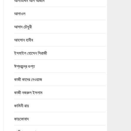
আলাউদ্দিন আল আজাদ
আলাওল
আসাদ চৌধুরী
আহসান হাবীব
ইসমাইল হোসেন সিরাজী
ঈশ্বরচন্দ্র গুপ্ত
কাজী কাদের নেওয়াজ
কাজী নজরুল ইসলাম
কামিনী রায়
কায়কোবাদ