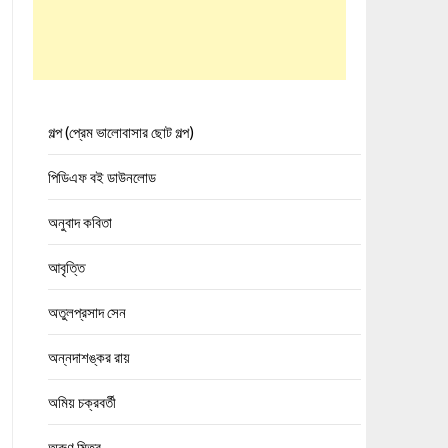
গল্প (প্রেম ভালোবাসার ছোট গল্প)
পিডিএফ বই ডাউনলোড
অনুবাদ কবিতা
আবৃত্তি
অতুলপ্রসাদ সেন
অন্নদাশঙ্কর রায়
অমিয় চক্রবর্তী
অরুণ মিত্র