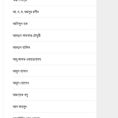
আ. ন. ম. বজলুর রশীদ
আনিসুল হক
আবদুল গাফফার চৌধুরী
আবদুল হাকিম
আবু জাফর ওবায়দুল্লাহ
আবুল হাসান
আবুল হোসেন
আরণ্যক বসু
আল মাহমুদ