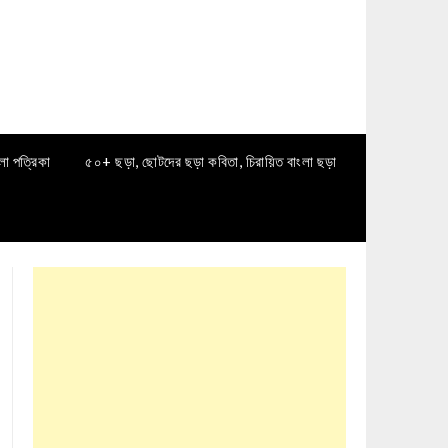
লা পত্রিকা
৫০+ ছড়া, ছোটদের ছড়া কবিতা, চিরায়িত বাংলা ছড়া