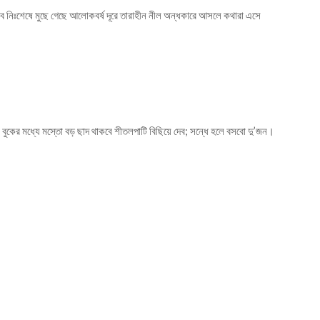
ব নিঃশেষে মুছে গেছে আলোকবর্ষ দূরে তারাহীন নীল অন্ধকারে আসলে কথারা এসে
ুকের মধ্যে মস্তো বড় ছাদ থাকবে শীতলপাটি বিছিয়ে দেব; সন্ধে হলে বসবো দু’জন।