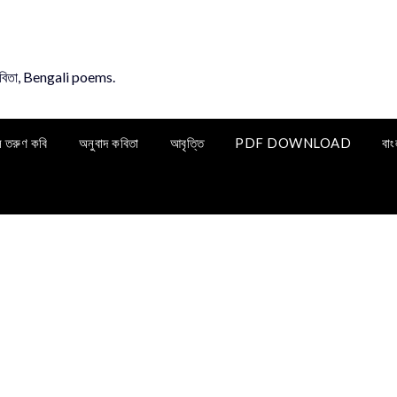
কবিতা, Bengali poems.
ি তরুণ কবি
অনুবাদ কবিতা
আবৃত্তি
PDF DOWNLOAD
বাং