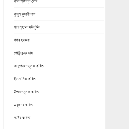
কালীপ্রসন্ন ঘোষ
কুসুম কুমারী দাশ
খান মুহম্মদ মঈনুদ্দিন
গগন হরকরা
গোবিন্দচন্দ্র দাস
অনুপ্রেরণামূলক কবিতা
ইসলামিক কবিতা
উপদেশমূলক কবিতা
একুশের কবিতা
কষ্টের কবিতা