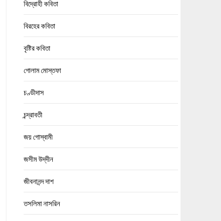
বিদ্রোহী কবিতা
বিরহের কবিতা
বৃষ্টির কবিতা
গোলাম মোস্তফা
চণ্ডীদাস
চন্দ্রাবতী
জয় গোস্বামী
জসীম উদ্‌দীন
জীবনানন্দ দাশ
তসলিমা নাসরিন