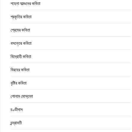
পহেলা ফাল্গুনের কবিতা
প্রকৃতির কবিতা
প্রেমের কবিতা
বসন্তের কবিতা
বিদ্রোহী কবিতা
বিরহের কবিতা
বৃষ্টির কবিতা
গোলাম মোস্তফা
চণ্ডীদাস
চন্দ্রাবতী