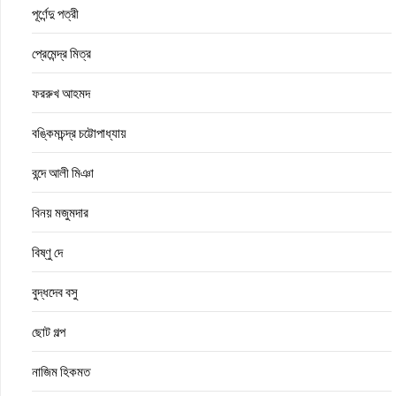
পূর্ণেন্দু পত্রী
প্রেমেন্দ্র মিত্র
ফররুখ আহমদ
বঙ্কিমচন্দ্র চট্টোপাধ্যায়
বন্দে আলী মিঞা
বিনয় মজুমদার
বিষ্ণু দে
বুদ্ধদেব বসু
ছোট গল্প
নাজিম হিকমত