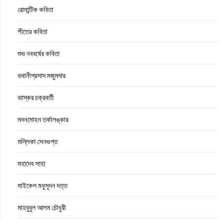
রোমান্টিক কবিতা
শীতের কবিতা
শুভ নববর্ষের কবিতা
ভবানীপ্রসাদ মজুমদার
ভাস্কর চক্রবর্তী
মদনমোহন তর্কালঙ্কার
মল্লিকা সেনগুপ্ত
মহাদেব সাহা
মাইকেল মধুসূদন দত্ত
মাহবুবুল আলম চৌধুরী