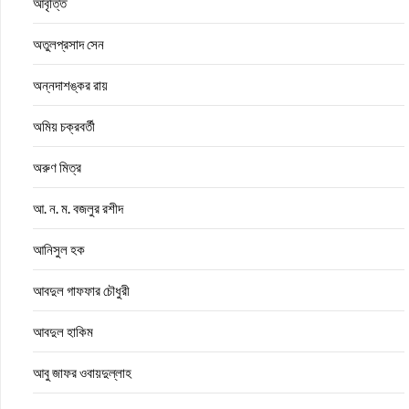
আবৃত্তি
অতুলপ্রসাদ সেন
অন্নদাশঙ্কর রায়
অমিয় চক্রবর্তী
অরুণ মিত্র
আ. ন. ম. বজলুর রশীদ
আনিসুল হক
আবদুল গাফফার চৌধুরী
আবদুল হাকিম
আবু জাফর ওবায়দুল্লাহ