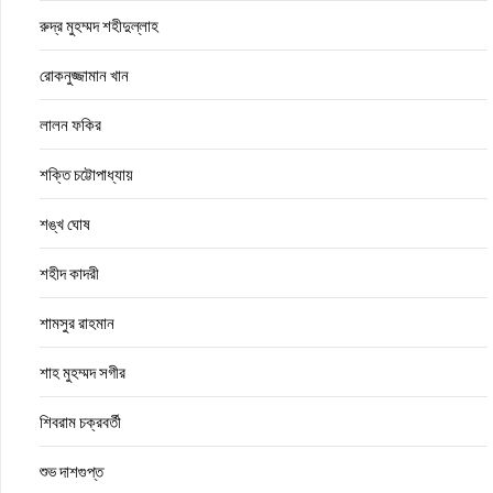
রুদ্র মুহম্মদ শহীদুল্লাহ
রোকনুজ্জামান খান
লালন ফকির
শক্তি চট্টোপাধ্যায়
শঙ্খ ঘোষ
শহীদ কাদরী
শামসুর রাহমান
শাহ মুহম্মদ সগীর
শিবরাম চক্রবর্তী
শুভ দাশগুপ্ত