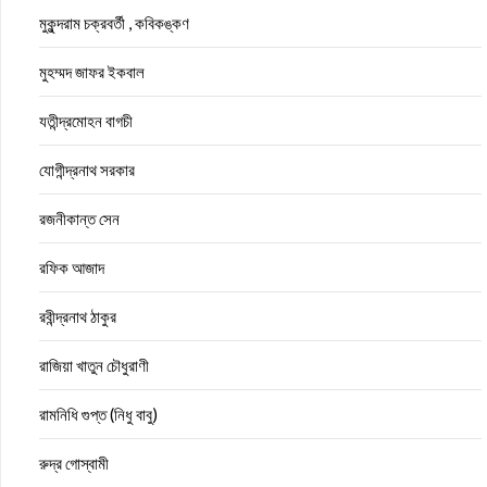
মুকুন্দরাম চক্রবর্তী , কবিকঙ্কণ
মুহম্মদ জাফর ইকবাল
যতীন্দ্রমোহন বাগচী
যোগীন্দ্রনাথ সরকার
রজনীকান্ত সেন
রফিক আজাদ
রবীন্দ্রনাথ ঠাকুর
রাজিয়া খাতুন চৌধুরাণী
রামনিধি গুপ্ত (নিধু বাবু)
রুদ্র গোস্বামী