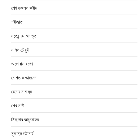
শেখ ফজলল করীম
শ্রীজাত
সত্যেন্দ্রনাথ দত্ত
সলিল চৌধুরী
ভালোবাসার গল্প
মোশতাক আহমেদ
রেদোয়ান মাসুদ
শেখ সাদী
সিকান্দার আবু জাফর
সুকান্ত ভট্টাচার্য