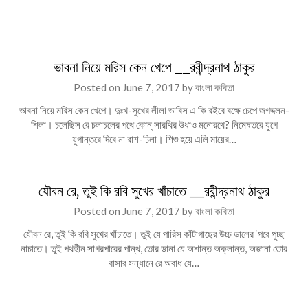
ভাবনা নিয়ে মরিস কেন খেপে __রবীন্দ্রনাথ ঠাকুর
Posted on
June 7, 2017
by
বাংলা কবিতা
ভাবনা নিয়ে মরিস কেন খেপে। দুঃখ-সুখের লীলা ভাবিস এ কি রইবে বক্ষে চেপে জগদ্দলন-
শিলা। চলেছিস রে চলাচলের পথে কোন্‌ সারথির উধাও মনোরথে? নিমেষতরে যুগে
যুগান্তরে দিবে না রাশ-ঢিলা। শিশু হয়ে এলি মায়ের…
যৌবন রে, তুই কি রবি সুখের খাঁচাতে __রবীন্দ্রনাথ ঠাকুর
Posted on
June 7, 2017
by
বাংলা কবিতা
যৌবন রে, তুই কি রবি সুখের খাঁচাতে। তুই যে পারিস কাঁটাগাছের উচ্চ ডালের ‘পরে পুচ্ছ
নাচাতে। তুই পথহীন সাগরপারের পান্থ, তোর ডানা যে অশান্ত অক্লান্ত, অজানা তোর
বাসার সন্ধানে রে অবাধ যে…