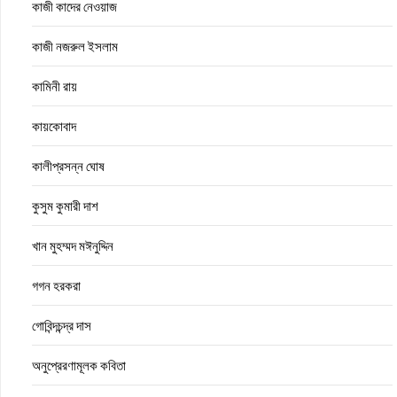
কাজী কাদের নেওয়াজ
কাজী নজরুল ইসলাম
কামিনী রায়
কায়কোবাদ
কালীপ্রসন্ন ঘোষ
কুসুম কুমারী দাশ
খান মুহম্মদ মঈনুদ্দিন
গগন হরকরা
গোবিন্দচন্দ্র দাস
অনুপ্রেরণামূলক কবিতা