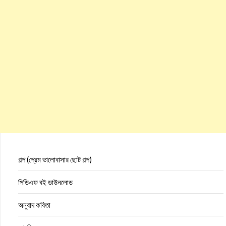
গল্প (প্রেম ভালোবাসার ছোট গল্প)
পিডিএফ বই ডাউনলোড
অনুবাদ কবিতা