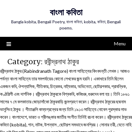
Skip
বাংলা কবিতা
to
content
Bangla kobita, Bengali Poetry, বাংলা কবিতা, kobita, কবিতা, Bengali
poems.
Menu
Category:
রবীন্দ্রনাথ ঠাকুর
রবীন্দ্রনাথ ঠাকুর (Rabindranath Tagore) বাংলা সাহিত্যের কিংবদন্তী লেখক। আজও
পর্যন্ত বাংলা সাহিত্যে তার সমপর্যায়ের কোনো লেখকের জন্ম হয়নি। একাধারে তিনি ছিলেন
একজন কবি, ঔপন্যাসিক, গীতিকার, চিত্রকর, নাট্যকার, অভিনেতা, ছোটগল্পকার, প্রাবন্ধিক,
কণ্ঠশিল্পী এবং দার্শনিক। রবীন্দ্রনাথ ঠাকুরকে বিশ্বকবি, কবিগুরু, গুরুদেব বলা হয়। তিনি ১৮৬১
সালের ৭ মে কলকাতার জোড়াসাঁকো ঠাকুরবাড়ি জন্মগ্রহণ করেন। রবীন্দ্রনাথ ঠাকুরের ছদ্মনাম
ভানুসিংহ ঠাকুর । গীতাঞ্জলি কাব্যগ্রন্থের জন্য তিনি ১৯১৩ সাহিত্যে নোবেল পুরস্কার লাভ
করেন। বাংলাদেশে, ভারত ও শ্রীলঙ্কার জাতীয় সংগীত তিনিই রচনা করেন। রবীন্দ্রনাথ ঠাকুরের
কবিতা (kobita), গান, নাটক, উপন্যাস , ছোটগল্প সমভাবে জনপ্রিয়। সোনার তরী, যেতে নাহি