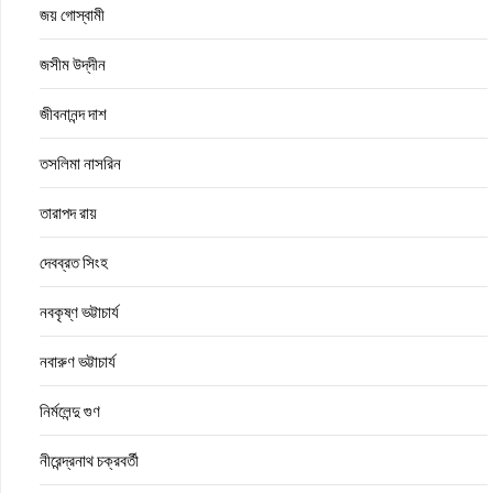
জয় গোস্বামী
জসীম উদ্‌দীন
জীবনানন্দ দাশ
তসলিমা নাসরিন
তারাপদ রায়
দেবব্রত সিংহ
নবকৃষ্ণ ভট্টাচার্য
নবারুণ ভট্টাচার্য
নির্মলেন্দু গুণ
নীরেন্দ্রনাথ চক্রবর্তী