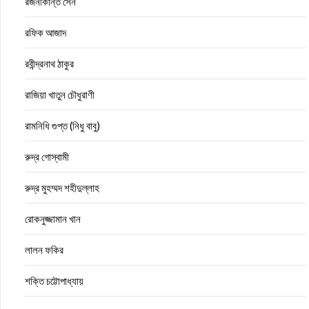
রজনীকান্ত সেন
রফিক আজাদ
রবীন্দ্রনাথ ঠাকুর
রাজিয়া খাতুন চৌধুরাণী
রামনিধি গুপ্ত (নিধু বাবু)
রুদ্র গোস্বামী
রুদ্র মুহম্মদ শহীদুল্লাহ
রোকনুজ্জামান খান
লালন ফকির
শক্তি চট্টোপাধ্যায়