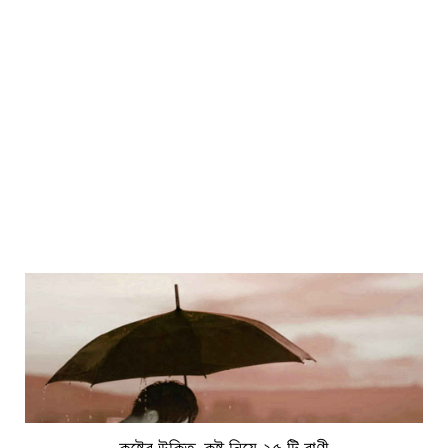
কষ্টের উক্তি, কষ্ট নিয়ে ২৫ টি বাণী