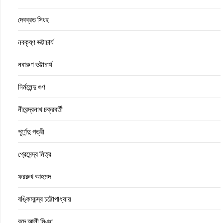
দেবব্রত সিংহ
নবকৃষ্ণ ভট্টাচার্য
নবারুণ ভট্টাচার্য
নির্মলেন্দু গুণ
নীরেন্দ্রনাথ চক্রবর্তী
পূর্ণেন্দু পত্রী
প্রেমেন্দ্র মিত্র
ফররুখ আহমদ
বঙ্কিমচন্দ্র চট্টোপাধ্যায়
বন্দে আলী মিঞা