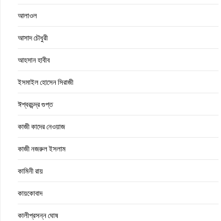
আলাওল
আসাদ চৌধুরী
আহসান হাবীব
ইসমাইল হোসেন সিরাজী
ঈশ্বরচন্দ্র গুপ্ত
কাজী কাদের নেওয়াজ
কাজী নজরুল ইসলাম
কামিনী রায়
কায়কোবাদ
কালীপ্রসন্ন ঘোষ