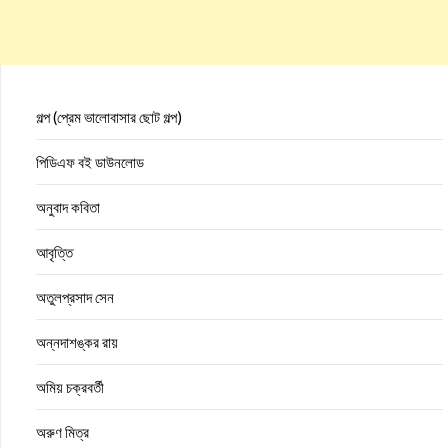
গল্প (প্রেম ভালোবাসার ছোট গল্প)
পিডিএফ বই ডাউনলোড
অনুবাদ কবিতা
আবৃত্তি
অতুলপ্রসাদ সেন
অন্নদাশঙ্কর রায়
অমিয় চক্রবর্তী
অরুণ মিত্র