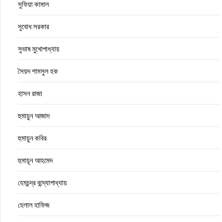
সুফিয়া কামাল
সুবোধ সরকার
সুভাষ মুখোপাধ্যায়
সৈয়দ শামসুল হক
হাসন রাজা
হুমায়ুন আজাদ
হুমায়ুন কবির
হুমায়ূন আহমেদ
হেমচন্দ্র বন্দ্যোপাধ্যায়
হেলাল হাফিজ