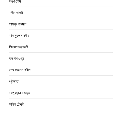
শঙ্খ ঘোষ
শহীদ কাদরী
শামসুর রাহমান
শাহ মুহম্মদ সগীর
শিবরাম চক্রবর্তী
শুভ দাশগুপ্ত
শেখ ফজলল করীম
শ্রীজাত
সত্যেন্দ্রনাথ দত্ত
সলিল চৌধুরী