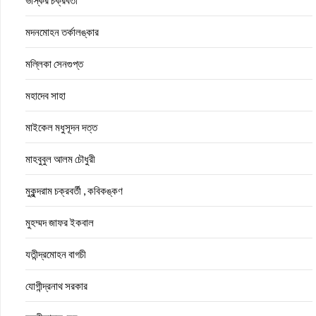
ভাস্কর চক্রবর্তী
মদনমোহন তর্কালঙ্কার
মল্লিকা সেনগুপ্ত
মহাদেব সাহা
মাইকেল মধুসূদন দত্ত
মাহবুবুল আলম চৌধুরী
মুকুন্দরাম চক্রবর্তী , কবিকঙ্কণ
মুহম্মদ জাফর ইকবাল
যতীন্দ্রমোহন বাগচী
যোগীন্দ্রনাথ সরকার