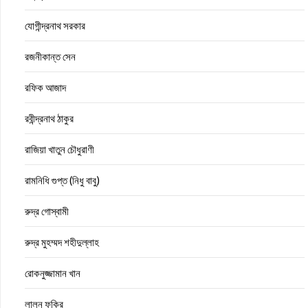
যোগীন্দ্রনাথ সরকার
রজনীকান্ত সেন
রফিক আজাদ
রবীন্দ্রনাথ ঠাকুর
রাজিয়া খাতুন চৌধুরাণী
রামনিধি গুপ্ত (নিধু বাবু)
রুদ্র গোস্বামী
রুদ্র মুহম্মদ শহীদুল্লাহ
রোকনুজ্জামান খান
লালন ফকির