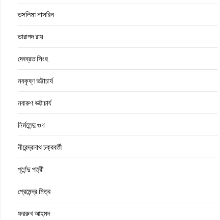
তসলিমা নাসরিন
তারাপদ রায়
দেবব্রত সিংহ
নবকৃষ্ণ ভট্টাচার্য
নবারুণ ভট্টাচার্য
নির্মলেন্দু গুণ
নীরেন্দ্রনাথ চক্রবর্তী
পূর্ণেন্দু পত্রী
প্রেমেন্দ্র মিত্র
ফররুখ আহমদ