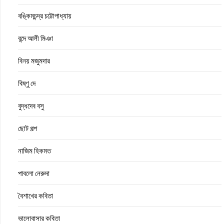
বঙ্কিমচন্দ্র চট্টোপাধ্যায়
বন্দে আলী মিঞা
বিনয় মজুমদার
বিষ্ণু দে
বুদ্ধদেব বসু
ছোট গল্প
নাজিম হিকমত
পাবলো নেরুদা
বৈশাখের কবিতা
ভালোবাসার কবিতা