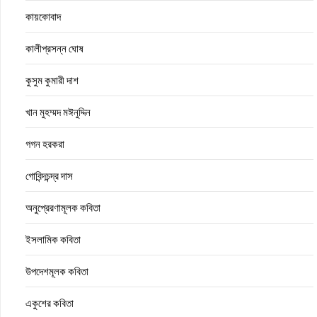
কায়কোবাদ
কালীপ্রসন্ন ঘোষ
কুসুম কুমারী দাশ
খান মুহম্মদ মঈনুদ্দিন
গগন হরকরা
গোবিন্দচন্দ্র দাস
অনুপ্রেরণামূলক কবিতা
ইসলামিক কবিতা
উপদেশমূলক কবিতা
একুশের কবিতা