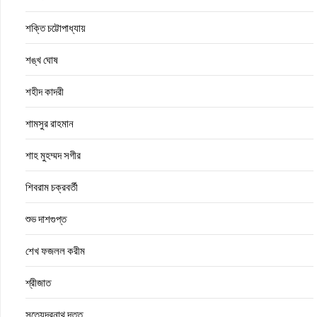
শক্তি চট্টোপাধ্যায়
শঙ্খ ঘোষ
শহীদ কাদরী
শামসুর রাহমান
শাহ মুহম্মদ সগীর
শিবরাম চক্রবর্তী
শুভ দাশগুপ্ত
শেখ ফজলল করীম
শ্রীজাত
সত্যেন্দ্রনাথ দত্ত