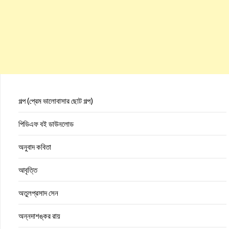
গল্প (প্রেম ভালোবাসার ছোট গল্প)
পিডিএফ বই ডাউনলোড
অনুবাদ কবিতা
আবৃত্তি
অতুলপ্রসাদ সেন
অন্নদাশঙ্কর রায়