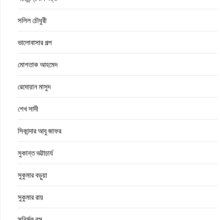
সলিল চৌধুরী
ভালোবাসার গল্প
মোশতাক আহমেদ
রেদোয়ান মাসুদ
শেখ সাদী
সিকান্দার আবু জাফর
সুকান্ত ভট্টাচার্য
সুকুমার বড়ুয়া
সুকুমার রায়
সুনির্মল বসু