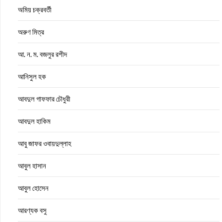
অমিয় চক্রবর্তী
অরুণ মিত্র
আ. ন. ম. বজলুর রশীদ
আনিসুল হক
আবদুল গাফফার চৌধুরী
আবদুল হাকিম
আবু জাফর ওবায়দুল্লাহ
আবুল হাসান
আবুল হোসেন
আরণ্যক বসু