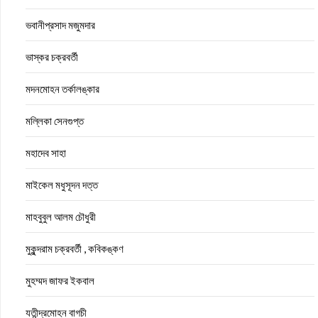
ভবানীপ্রসাদ মজুমদার
ভাস্কর চক্রবর্তী
মদনমোহন তর্কালঙ্কার
মল্লিকা সেনগুপ্ত
মহাদেব সাহা
মাইকেল মধুসূদন দত্ত
মাহবুবুল আলম চৌধুরী
মুকুন্দরাম চক্রবর্তী , কবিকঙ্কণ
মুহম্মদ জাফর ইকবাল
যতীন্দ্রমোহন বাগচী