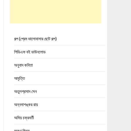
গল্প (প্রেম ভালোবাসার ছোট গল্প)
পিডিএফ বই ডাউনলোড
অনুবাদ কবিতা
আবৃত্তি
অতুলপ্রসাদ সেন
অন্নদাশঙ্কর রায়
অমিয় চক্রবর্তী
অরুণ মিত্র