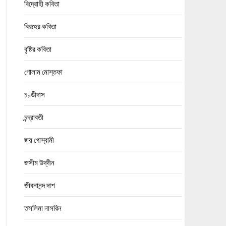
বিদ্রোহী কবিতা
বিরহের কবিতা
বৃষ্টির কবিতা
গোলাম মোস্তফা
চণ্ডীদাস
চন্দ্রাবতী
জয় গোস্বামী
জসীম উদ্‌দীন
জীবনানন্দ দাশ
তসলিমা নাসরিন