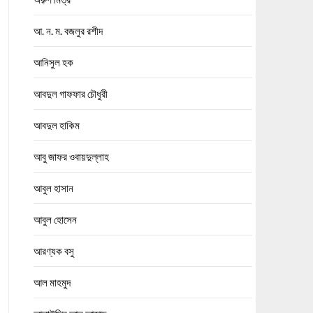
আ. ন. ম. বজলুর রশীদ
আনিসুল হক
আবদুল গাফফার চৌধুরী
আবদুল হাকিম
আবু জাফর ওবায়দুল্লাহ
আবুল হাসান
আবুল হোসেন
আরণ্যক বসু
আল মাহমুদ