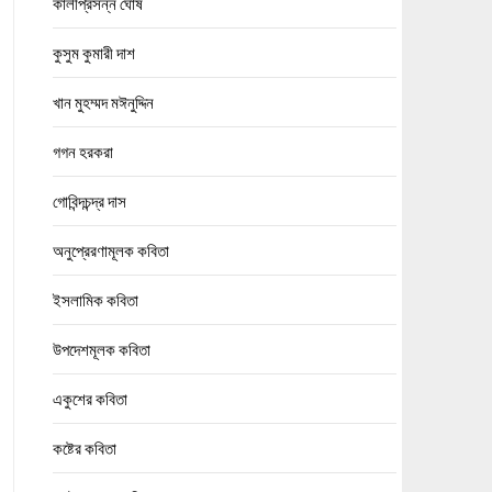
কালীপ্রসন্ন ঘোষ
কুসুম কুমারী দাশ
খান মুহম্মদ মঈনুদ্দিন
গগন হরকরা
গোবিন্দচন্দ্র দাস
অনুপ্রেরণামূলক কবিতা
ইসলামিক কবিতা
উপদেশমূলক কবিতা
একুশের কবিতা
কষ্টের কবিতা