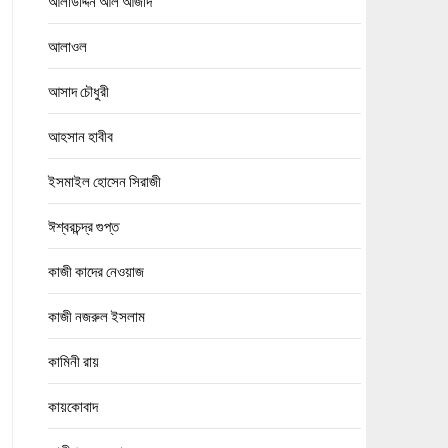
আলাউদ্দিন আল আজাদ
আলাওল
আসাদ চৌধুরী
আহসান হাবীব
ইসমাইল হোসেন সিরাজী
ঈশ্বরচন্দ্র গুপ্ত
কাজী কাদের নেওয়াজ
কাজী নজরুল ইসলাম
কামিনী রায়
কায়কোবাদ