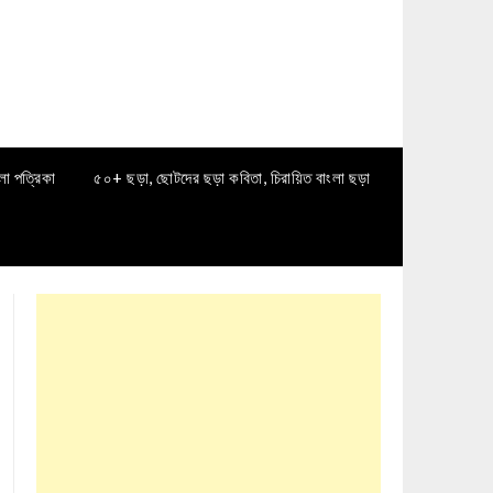
লা পত্রিকা
৫০+ ছড়া, ছোটদের ছড়া কবিতা, চিরায়িত বাংলা ছড়া