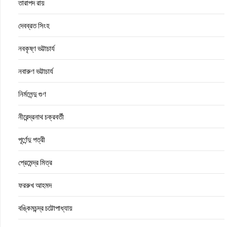
তারাপদ রায়
দেবব্রত সিংহ
নবকৃষ্ণ ভট্টাচার্য
নবারুণ ভট্টাচার্য
নির্মলেন্দু গুণ
নীরেন্দ্রনাথ চক্রবর্তী
পূর্ণেন্দু পত্রী
প্রেমেন্দ্র মিত্র
ফররুখ আহমদ
বঙ্কিমচন্দ্র চট্টোপাধ্যায়