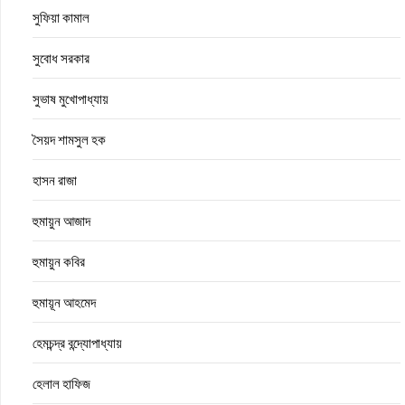
সুফিয়া কামাল
সুবোধ সরকার
সুভাষ মুখোপাধ্যায়
সৈয়দ শামসুল হক
হাসন রাজা
হুমায়ুন আজাদ
হুমায়ুন কবির
হুমায়ূন আহমেদ
হেমচন্দ্র বন্দ্যোপাধ্যায়
হেলাল হাফিজ