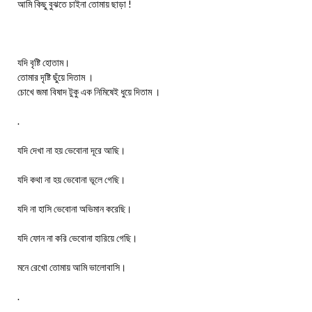
আমি কিছু বুঝতে চাইনা তোমায় ছাড়া !
যদি বৃষ্টি হোতাম।
তোমার দৃষ্টি ছুঁয়ে দিতাম ।
চোখে জমা বিষাদ টুকু এক নিমিষেই ধুয়ে দিতাম ।
.
যদি দেখা না হয় ভেবোনা দূরে আছি।
যদি কথা না হয় ভেবোনা ভূলে গেছি।
যদি না হাসি ভেবোনা অভিমান করেছি।
যদি ফোন না করি ভেবোনা হারিয়ে গেছি।
মনে রেখো তোমায় আমি ভালোবাসি।
.