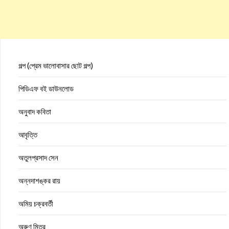
গল্প (প্রেম ভালোবাসার ছোট গল্প)
পিডিএফ বই ডাউনলোড
অনুবাদ কবিতা
আবৃত্তি
অতুলপ্রসাদ সেন
অন্নদাশঙ্কর রায়
অমিয় চক্রবর্তী
অরুণ মিত্র