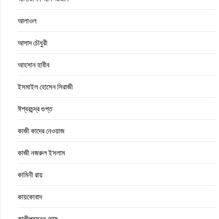
আলাওল
আসাদ চৌধুরী
আহসান হাবীব
ইসমাইল হোসেন সিরাজী
ঈশ্বরচন্দ্র গুপ্ত
কাজী কাদের নেওয়াজ
কাজী নজরুল ইসলাম
কামিনী রায়
কায়কোবাদ
কালীপ্রসন্ন ঘোষ