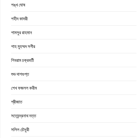
শঙ্খ ঘোষ
শহীদ কাদরী
শামসুর রাহমান
শাহ মুহম্মদ সগীর
শিবরাম চক্রবর্তী
শুভ দাশগুপ্ত
শেখ ফজলল করীম
শ্রীজাত
সত্যেন্দ্রনাথ দত্ত
সলিল চৌধুরী