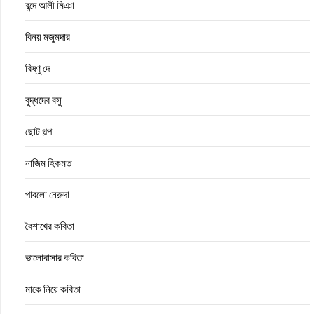
বন্দে আলী মিঞা
বিনয় মজুমদার
বিষ্ণু দে
বুদ্ধদেব বসু
ছোট গল্প
নাজিম হিকমত
পাবলো নেরুদা
বৈশাখের কবিতা
ভালোবাসার কবিতা
মাকে নিয়ে কবিতা