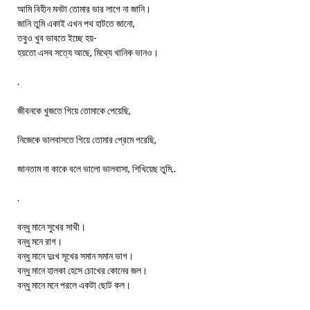
আমি বিহীন মনটা তোমার ভার লাগে না জানি।
জানি তুমি একাই এখন পথ হাটতে জানো,
তবুও খুব ভাবতে ইচ্ছে হয়-
হয়তো এসব সত্যে আছে, মিথ্যে খানিক ভানও।
.
জীবনকে খুজতে গিয়ে তোমাকে পেয়েছি,
নিজেকে ভালবাসতে গিয়ে তোমার প্রেমে পরেছি,
জানতাম না কাকে বলে ভালো ভালবাসা, শিখিয়েছ তুমি..
.
বন্ধু মানে সুখের সাথী।
বন্ধু মনে রাগ।
বন্ধু মানে দুঃখ সূখের সমান সমান ভাগ।
বন্ধু মানে হালকা হেসে চোখের কোনের জল।
বন্ধু মানে মনে পরলে একটা ছোট কল।