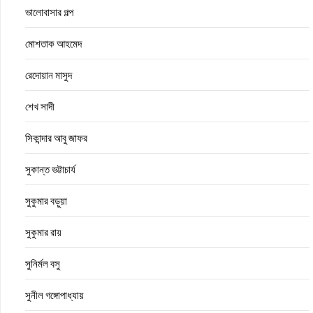
ভালোবাসার গল্প
মোশতাক আহমেদ
রেদোয়ান মাসুদ
শেখ সাদী
সিকান্দার আবু জাফর
সুকান্ত ভট্টাচার্য
সুকুমার বড়ুয়া
সুকুমার রায়
সুনির্মল বসু
সুনীল গঙ্গোপাধ্যায়