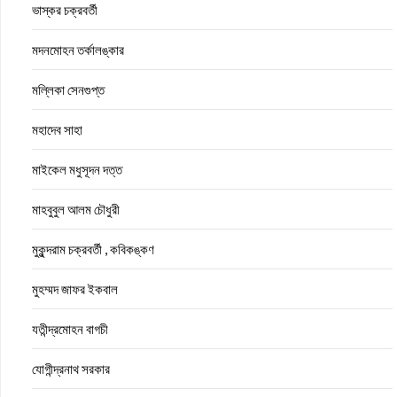
ভাস্কর চক্রবর্তী
মদনমোহন তর্কালঙ্কার
মল্লিকা সেনগুপ্ত
মহাদেব সাহা
মাইকেল মধুসূদন দত্ত
মাহবুবুল আলম চৌধুরী
মুকুন্দরাম চক্রবর্তী , কবিকঙ্কণ
মুহম্মদ জাফর ইকবাল
যতীন্দ্রমোহন বাগচী
যোগীন্দ্রনাথ সরকার