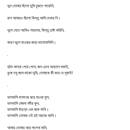
ভুল তোমার ছিলো তুমি বুঝতে পারোনি,
রাগ আমারও ছিলো কিন্তু আমি দেখায় নি।
ভুলে যেতে আমিও পারতাম, কিন্তু চেষ্টা করিনি,
কারণ ভুলে যাওয়ার জন্য ভালোবাসিনি।
.
হঠাৎ কান্না পেয়ে গেলে, জল-চোখ আড়ালে শুকাই,
বুকে তবু জমে থাকো তুমি, তোমাকে কী করে যে লুকাই!
.
ভালবাসি বাগানের ঝরে যাওয়া ফুল,
ভালবাসি মেঘলা নদীর কুল,
ভালবাসি উড়ন্ত এক ঝাক পাখি।
ভালবাসি তোমার ওই দুই নয়নের আখি।
আমায় তোমার আর লাগেনা মানি,