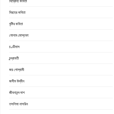
বিদ্রোহী কবিতা
বিরহের কবিতা
বৃষ্টির কবিতা
গোলাম মোস্তফা
চণ্ডীদাস
চন্দ্রাবতী
জয় গোস্বামী
জসীম উদ্‌দীন
জীবনানন্দ দাশ
তসলিমা নাসরিন