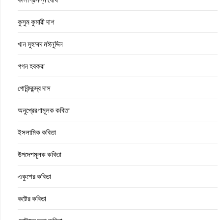
কুসুম কুমারী দাশ
খান মুহম্মদ মঈনুদ্দিন
গগন হরকরা
গোবিন্দচন্দ্র দাস
অনুপ্রেরণামূলক কবিতা
ইসলামিক কবিতা
উপদেশমূলক কবিতা
একুশের কবিতা
কষ্টের কবিতা