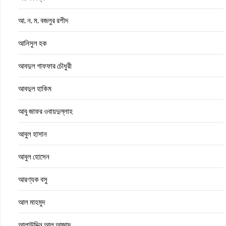
আ. ন. ম. বজলুর রশীদ
আনিসুল হক
আবদুল গাফফার চৌধুরী
আবদুল হাকিম
আবু জাফর ওবায়দুল্লাহ
আবুল হাসান
আবুল হোসেন
আরণ্যক বসু
আল মাহমুদ
আলাউদ্দিন আল আজাদ