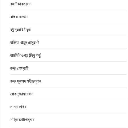
রজনীকান্ত সেন
রফিক আজাদ
রবীন্দ্রনাথ ঠাকুর
রাজিয়া খাতুন চৌধুরাণী
রামনিধি গুপ্ত (নিধু বাবু)
রুদ্র গোস্বামী
রুদ্র মুহম্মদ শহীদুল্লাহ
রোকনুজ্জামান খান
লালন ফকির
শক্তি চট্টোপাধ্যায়