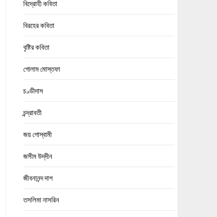
বিদ্রোহী কবিতা
বিরহের কবিতা
বৃষ্টির কবিতা
গোলাম মোস্তফা
চণ্ডীদাস
চন্দ্রাবতী
জয় গোস্বামী
জসীম উদ্‌দীন
জীবনানন্দ দাশ
তসলিমা নাসরিন