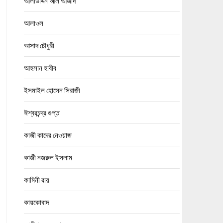
আলাউদ্দিন আল আজাদ
আলাওল
আসাদ চৌধুরী
আহসান হাবীব
ইসমাইল হোসেন সিরাজী
ঈশ্বরচন্দ্র গুপ্ত
কাজী কাদের নেওয়াজ
কাজী নজরুল ইসলাম
কামিনী রায়
কায়কোবাদ