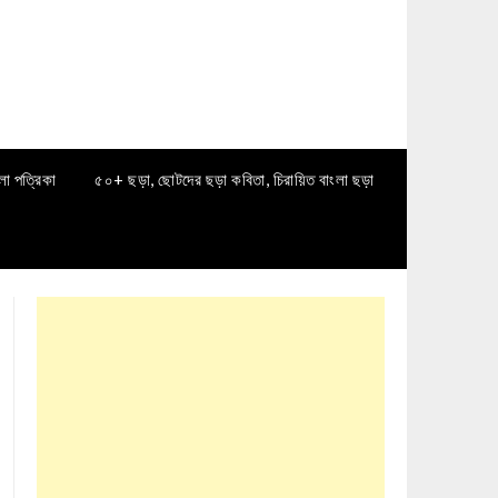
লা পত্রিকা
৫০+ ছড়া, ছোটদের ছড়া কবিতা, চিরায়িত বাংলা ছড়া