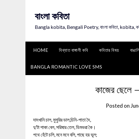
Skip
to
বাংলা কবিতা
content
Bangla kobita, Bengali Poetry, বাংলা কবিতা, kobita, 
HOME
বিখ্যাত বাঙ্গালী কবি
কবিতার বিষয়
বাঙাল
BANGLA ROMANTIC LOVE SMS
কাজের ছেলে – 
Posted on
Jun
দাদখানি চাল, মুসুরির ডাল,চিনি-পাতা দৈ,
দু’টা পাকা বেল, সরিষার তেল, ডিমভরা কৈ।
পথে হেঁটে চলি, মনে মনে বলি, পাছে হয় ভুল;