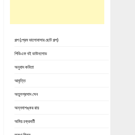
গল্প (প্রেম ভালোবাসার ছোট গল্প)
পিডিএফ বই ডাউনলোড
অনুবাদ কবিতা
আবৃত্তি
অতুলপ্রসাদ সেন
অন্নদাশঙ্কর রায়
অমিয় চক্রবর্তী
অরুণ মিত্র