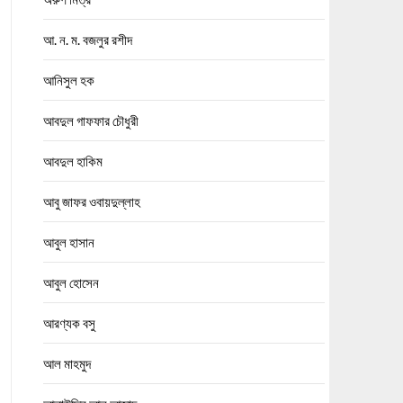
আ. ন. ম. বজলুর রশীদ
আনিসুল হক
আবদুল গাফফার চৌধুরী
আবদুল হাকিম
আবু জাফর ওবায়দুল্লাহ
আবুল হাসান
আবুল হোসেন
আরণ্যক বসু
আল মাহমুদ