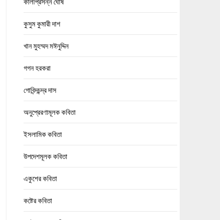
কালীপ্রসন্ন ঘোষ
কুসুম কুমারী দাশ
খান মুহম্মদ মঈনুদ্দিন
গগন হরকরা
গোবিন্দচন্দ্র দাস
অনুপ্রেরণামূলক কবিতা
ইসলামিক কবিতা
উপদেশমূলক কবিতা
একুশের কবিতা
কষ্টের কবিতা