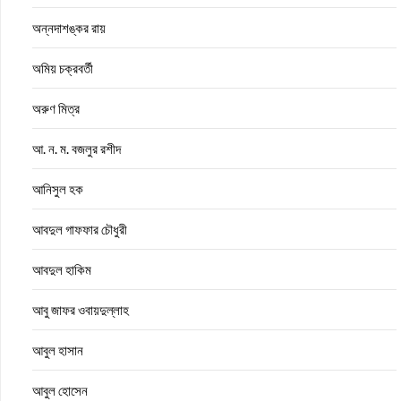
অন্নদাশঙ্কর রায়
অমিয় চক্রবর্তী
অরুণ মিত্র
আ. ন. ম. বজলুর রশীদ
আনিসুল হক
আবদুল গাফফার চৌধুরী
আবদুল হাকিম
আবু জাফর ওবায়দুল্লাহ
আবুল হাসান
আবুল হোসেন