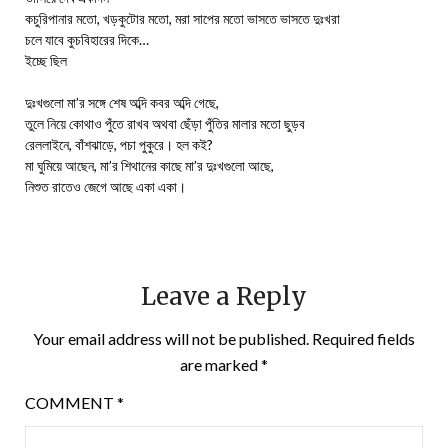
কচুরিপানার মতো, খড়কুটোর মতো, মরা সাপের মতো ভাসতে ভাসতে দুঃখরা
চলে যাবে কুচবিহারের দিকে…
ইচ্ছে ছিল
দুঃখগুলো মা’র সঙ্গে শেষ অব্দি কবর অব্দি গেছে,
তুলে নিয়ে কোথাও পুঁতে রাখব অথবা ছেঁড়া পুঁতির মালার মতো ছুড়ব
রেললাইনে, বাঁশঝাড়ে, পচা পুকুরে। হল কই?
মা ঘুমিয়ে আছেন, মা’র শিথানের কাছে মা’র দুঃখগুলো আছে,
নিশুত রাতেও জেগে আছে একা একা।
Leave a Reply
Your email address will not be published.
Required fields
are marked
*
COMMENT
*