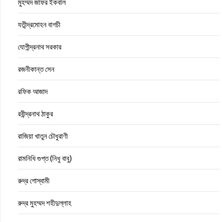
মুহম্মদ জাফর ইকবাল
যতীন্দ্রমোহন বাগচী
যোগীন্দ্রনাথ সরকার
রজনীকান্ত সেন
রফিক আজাদ
রবীন্দ্রনাথ ঠাকুর
রাজিয়া খাতুন চৌধুরাণী
রামনিধি গুপ্ত (নিধু বাবু)
রুদ্র গোস্বামী
রুদ্র মুহম্মদ শহীদুল্লাহ