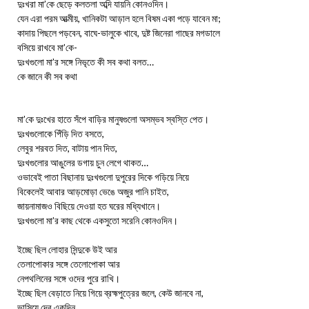
দুঃখরা মা’কে ছেড়ে কলতলা অব্দি যায়নি কোনওদিন।
যেন এরা পরম আত্মীয়, খানিকটা আড়াল হলে বিষম একা পড়ে যাবেন মা;
কাদায় পিছলে পড়বেন, বাঘে-ভালুকে খাবে, দুষ্ট জিনেরা গাছের মগডালে
বসিয়ে রাখবে মা’কে-
দুঃখগুলো মা’র সঙ্গে নিভৃতে কী সব কথা বলত…
কে জানে কী সব কথা
মা’কে দুঃখের হাতে সঁপে বাড়ির মানুষগুলো অসম্ভব স্বস্তি পেত।
দুঃখগুলোকে পিঁড়ি দিত বসতে,
লেবুর শরবত দিত, বাটায় পান দিত,
দুঃখগুলোর আঙুলের ডগায় চুন লেগে থাকত…
ওভাবেই পাতা বিছানায় দুঃখগুলো দুপুরের দিকে গড়িয়ে নিয়ে
বিকেলেই আবার আড়মোড়া ভেঙে অজুর পানি চাইত,
জায়নামাজও বিছিয়ে দেওয়া হত ঘরের মধ্যিখানে।
দুঃখগুলো মা’র কাছ থেকে একসুতো সরেনি কোনওদিন।
ইচ্ছে ছিল লোহার সিন্দুকে উই আর
তেলাপোকার সঙ্গে তেলোপোকা আর
নেপথলিনের সঙ্গে ওদের পুরে রাখি।
ইচ্ছে ছিল বেড়াতে নিয়ে গিয়ে ব্রহ্মপুত্রের জলে, কেউ জানবে না,
ভাসিয়ে দেব একদিন