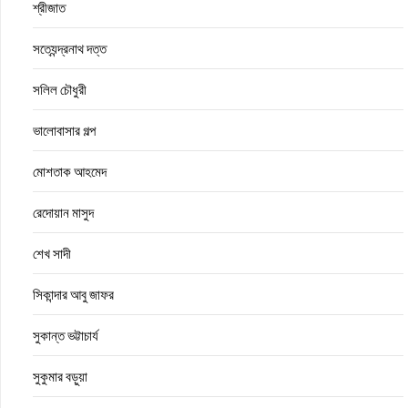
শ্রীজাত
সত্যেন্দ্রনাথ দত্ত
সলিল চৌধুরী
ভালোবাসার গল্প
মোশতাক আহমেদ
রেদোয়ান মাসুদ
শেখ সাদী
সিকান্দার আবু জাফর
সুকান্ত ভট্টাচার্য
সুকুমার বড়ুয়া