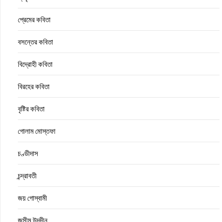
প্রেমের কবিতা
বসন্তের কবিতা
বিদ্রোহী কবিতা
বিরহের কবিতা
বৃষ্টির কবিতা
গোলাম মোস্তফা
চণ্ডীদাস
চন্দ্রাবতী
জয় গোস্বামী
জসীম উদ্‌দীন