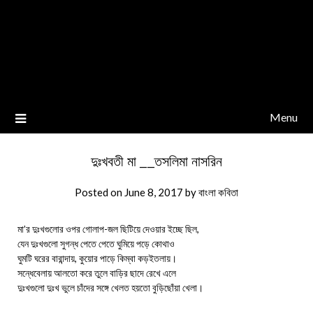
Menu
দুঃখবতী মা __তসলিমা নাসরিন
Posted on
June 8, 2017
by
বাংলা কবিতা
মা’র দুঃখগুলোর ওপর গোলাপ-জল ছিটিয়ে দেওয়ার ইচ্ছে ছিল,
যেন দুঃখগুলো সুগন্ধ পেতে পেতে ঘুমিয়ে পড়ে কোথাও
ঘুমটি ঘরের বারান্দায়, কুয়োর পাড়ে কিম্বা কড়ইতলায়।
সন্ধেবেলায় আলতো করে তুলে বাড়ির ছাদে রেখে এলে
দুঃখগুলো দুঃখ ভুলে চাঁদের সঙ্গে খেলত হয়তো বুড়িছোঁয়া খেলা।