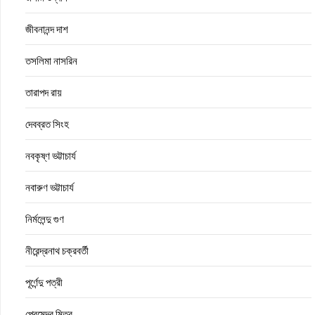
জীবনানন্দ দাশ
তসলিমা নাসরিন
তারাপদ রায়
দেবব্রত সিংহ
নবকৃষ্ণ ভট্টাচার্য
নবারুণ ভট্টাচার্য
নির্মলেন্দু গুণ
নীরেন্দ্রনাথ চক্রবর্তী
পূর্ণেন্দু পত্রী
প্রেমেন্দ্র মিত্র