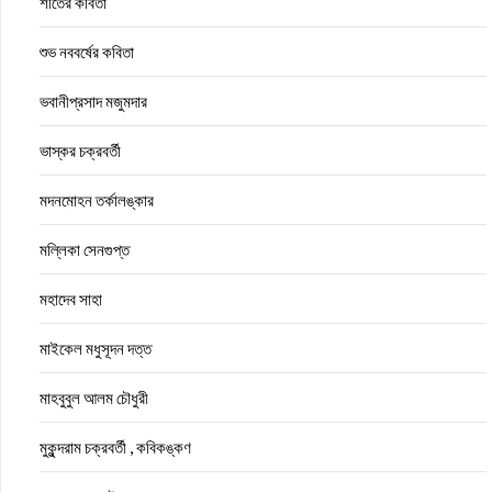
শীতের কবিতা
শুভ নববর্ষের কবিতা
ভবানীপ্রসাদ মজুমদার
ভাস্কর চক্রবর্তী
মদনমোহন তর্কালঙ্কার
মল্লিকা সেনগুপ্ত
মহাদেব সাহা
মাইকেল মধুসূদন দত্ত
মাহবুবুল আলম চৌধুরী
মুকুন্দরাম চক্রবর্তী , কবিকঙ্কণ