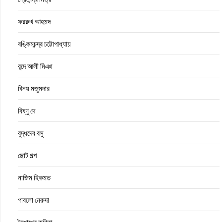
ফররুখ আহমদ
বঙ্কিমচন্দ্র চট্টোপাধ্যায়
বন্দে আলী মিঞা
বিনয় মজুমদার
বিষ্ণু দে
বুদ্ধদেব বসু
ছোট গল্প
নাজিম হিকমত
পাবলো নেরুদা