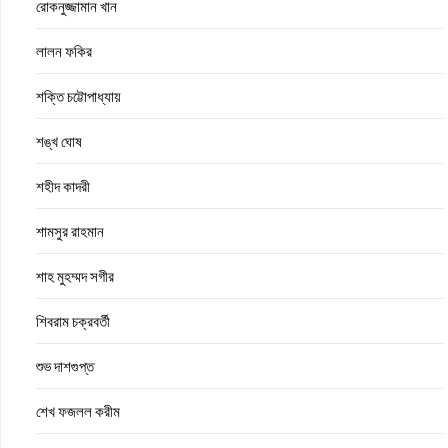
রোকনুজ্জামান খান
লালন ফকির
শক্তি চট্টোপাধ্যায়
শঙ্খ ঘোষ
শহীদ কাদরী
শামসুর রাহমান
শাহ মুহম্মদ সগীর
শিবরাম চক্রবর্তী
শুভ দাশগুপ্ত
শেখ ফজলল করীম