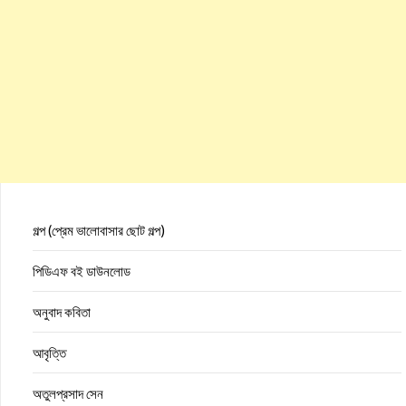
গল্প (প্রেম ভালোবাসার ছোট গল্প)
পিডিএফ বই ডাউনলোড
অনুবাদ কবিতা
আবৃত্তি
অতুলপ্রসাদ সেন