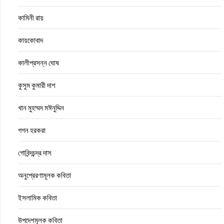
কামিনী রায়
কায়কোবাদ
কালীপ্রসন্ন ঘোষ
কুসুম কুমারী দাশ
খান মুহম্মদ মঈনুদ্দিন
গগন হরকরা
গোবিন্দচন্দ্র দাস
অনুপ্রেরণামূলক কবিতা
ইসলামিক কবিতা
উপদেশমূলক কবিতা