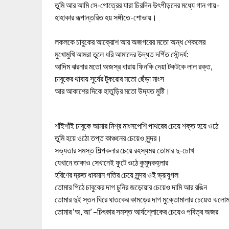
তুমি আর আমি সে-গোত্রের যারা চিরদিন উৎপীড়নের মধ্যে গান গায়-
হাহাকার রূপান্তরিত হয় সঙ্গীতে-শোভায়।
লকলকে চাবুকের আক্রোশ আর অজগরের মতো অন্ধ শেকলের
মুখোমুখি আমরা তুলে ধরি আমাদের উদ্ধত দর্পিত সৌন্দর্য:
আদিম ঝরনার মতো অজস্র ধারায় ফিনকি দেয়া টকটকে লাল রক্ত,
চাবুকের থাবায় সুর্যের টুকরোর মতো ছেঁড়া মাংস
আর আকাশের দিকে হাতুড়ির মতো উদ্যত মুষ্টি।
শাঁইশাঁই চাবুকে আমার মিশ্র মাংসপেশি পাথরের চেয়ে শক্ত হয়ে ওঠে
তুমি হয়ে ওঠো তপ্ত কাঞ্চনের চেয়েও সুন্দর।
সভ্যতার সমস্ত শিল্পকলার চেয়ে রহস্যময় তোমার দু-চোখ
যেখানে তাকাও সেখানেই ফুটে ওঠে কুমুদকহ্লার
হরিণের দ্রুত ধাবমান গতির চেয়ে সুন্দর ওই ভ্রূযুগল
তোমার পিঠে চাবুকের দাগ চুনির জড়োয়ার চেয়েও দামি আর রঙিন
তোমার দুই স্তন ঘিরে ঘাতকের কামড়ের দাগ মুক্তোমালার চেয়েও ঝল
তোমার ‘অ, আ’ –চিৎকার সমস্ত আর্যশ্লোকের চেয়েও পবিত্র অজর