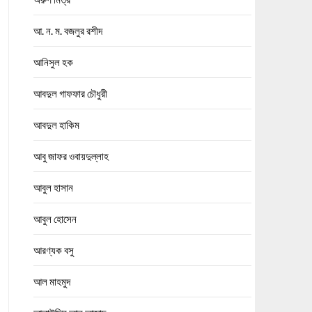
আ. ন. ম. বজলুর রশীদ
আনিসুল হক
আবদুল গাফফার চৌধুরী
আবদুল হাকিম
আবু জাফর ওবায়দুল্লাহ
আবুল হাসান
আবুল হোসেন
আরণ্যক বসু
আল মাহমুদ