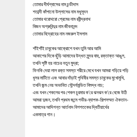
তোমার দীর্ঘশ্বাসের নাম চন্ডীদাস
শতাব্দী কাঁপানো উল্লাসের নাম মধুসূদন
তোমার থরোথরো প্রেমের নাম রবীন্দ্রনাথ
বিজন অশ্রুবিন্দুর নাম জীবনানন্দ
তোমার বিদ্রোহের নাম নজরুল ইসলাম
শাঁইশাঁই চাবুকের আক্রোশে যখন তুমি আর আমি
আকাশের দিকে ছুঁড়ি আমাদের উদ্ধত সুন্দর বাহু, রক্তাক্ত আঙুল,
তখনি সৃষ্টি হয় নাচের নতুন মুদ্রা;
ফিনকি দেয়া লাল রক্ত সমস্ত শরীরে মেখে যখন আমরা গড়িয়ে পড়ি
ধূসর মাটিতে এবং আবার দাঁড়াই পৃথিবীর সমস্ত চাবুকের মুখোমুখি,
তখনি জন্ম নেয় অভাবিত সৌন্দর্যমন্ডিত বিশুদ্ধ নাচ;
এবং যখন শেকলের পর শেকল চুরমার ক’রে ঝনঝন ক’রে বেজে উঠি
আমরা দুজন, তখনি প্রথম জন্মে গভীর-ব্যাপক-শিল্পসম্মত ঐকতান-
আমাদের আদিগন্ত আর্তনাদ বিশশতকের দ্বিতীয়ার্ধের
একমাত্র গান।