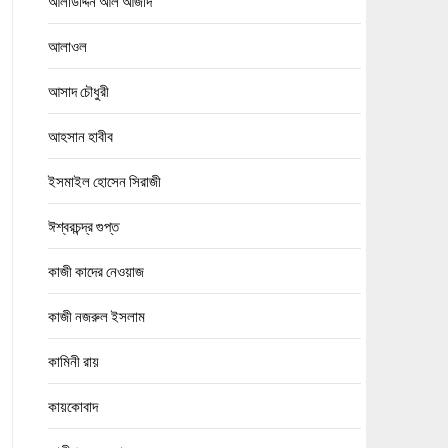
আলাউদ্দিন আল আজাদ
আলাওল
আসাদ চৌধুরী
আহসান হাবীব
ইসমাইল হোসেন সিরাজী
ঈশ্বরচন্দ্র গুপ্ত
কাজী কাদের নেওয়াজ
কাজী নজরুল ইসলাম
কামিনী রায়
কায়কোবাদ