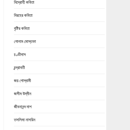
বিদ্রোহী কবিতা
বিরহের কবিতা
বৃষ্টির কবিতা
গোলাম মোস্তফা
চণ্ডীদাস
চন্দ্রাবতী
জয় গোস্বামী
জসীম উদ্‌দীন
জীবনানন্দ দাশ
তসলিমা নাসরিন