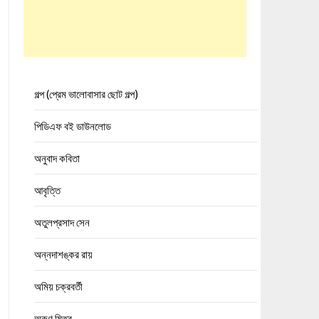
গল্প (প্রেম ভালোবাসার ছোট গল্প)
পিডিএফ বই ডাউনলোড
অনুবাদ কবিতা
আবৃত্তি
অতুলপ্রসাদ সেন
অন্নদাশঙ্কর রায়
অমিয় চক্রবর্তী
অরুণ মিত্র