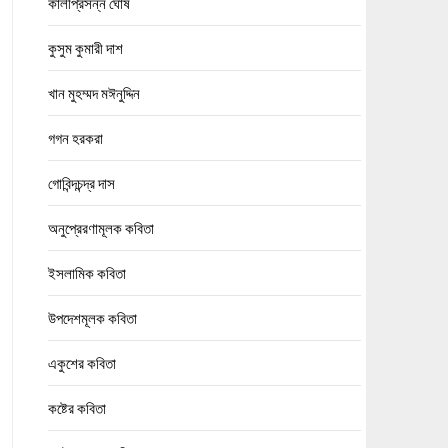
কালীপ্রসন্ন ঘোষ
কুসুম কুমারী দাশ
খান মুহম্মদ মঈনুদ্দিন
গগন হরকরা
গোবিন্দচন্দ্র দাস
অনুপ্রেরণামূলক কবিতা
ইসলামিক কবিতা
উপদেশমূলক কবিতা
একুশের কবিতা
কষ্টের কবিতা