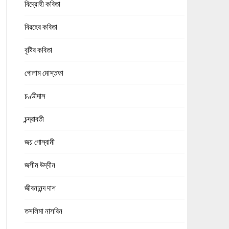
বিদ্রোহী কবিতা
বিরহের কবিতা
বৃষ্টির কবিতা
গোলাম মোস্তফা
চণ্ডীদাস
চন্দ্রাবতী
জয় গোস্বামী
জসীম উদ্‌দীন
জীবনানন্দ দাশ
তসলিমা নাসরিন