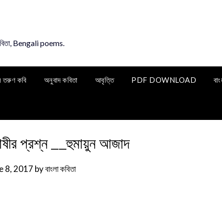
কবিতা, Bengali poems.
ি তরুণ কবি
অনুবাদ কবিতা
আবৃত্তি
PDF DOWNLOAD
বাং
াষীর প্রশ্ন __হুমায়ুন আজাদ
e 8, 2017
by
বাংলা কবিতা