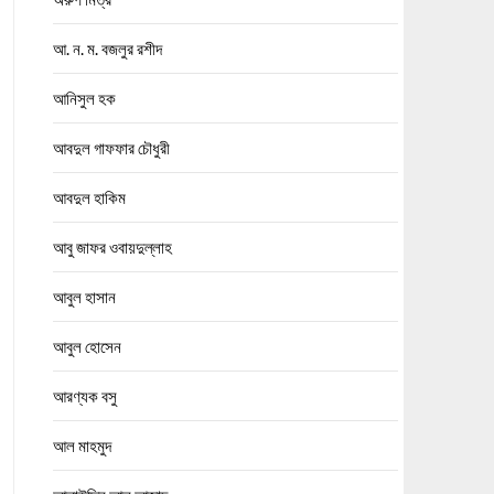
আ. ন. ম. বজলুর রশীদ
আনিসুল হক
আবদুল গাফফার চৌধুরী
আবদুল হাকিম
আবু জাফর ওবায়দুল্লাহ
আবুল হাসান
আবুল হোসেন
আরণ্যক বসু
আল মাহমুদ