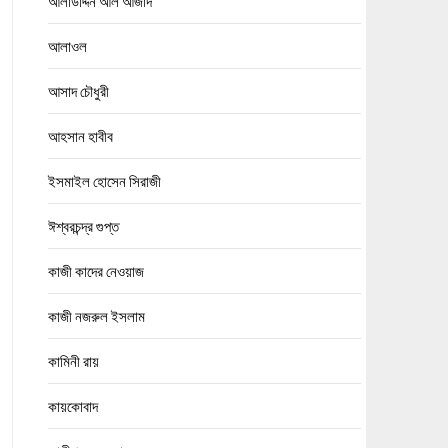
আলাউদ্দিন আল আজাদ
আলাওল
আসাদ চৌধুরী
আহসান হাবীব
ইসমাইল হোসেন সিরাজী
ঈশ্বরচন্দ্র গুপ্ত
কাজী কাদের নেওয়াজ
কাজী নজরুল ইসলাম
কামিনী রায়
কায়কোবাদ