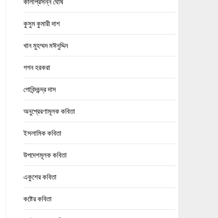
কালীপ্রসন্ন ঘোষ
কুসুম কুমারী দাশ
খান মুহম্মদ মঈনুদ্দিন
গগন হরকরা
গোবিন্দচন্দ্র দাস
অনুপ্রেরণামূলক কবিতা
ইসলামিক কবিতা
উপদেশমূলক কবিতা
একুশের কবিতা
কষ্টের কবিতা