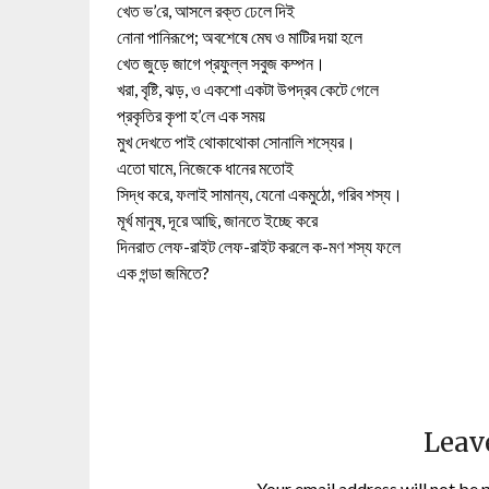
খেত ভ’রে, আসলে রক্ত ঢেলে দিই
নোনা পানিরূপে; অবশেষে মেঘ ও মাটির দয়া হলে
খেত জুড়ে জাগে প্রফুল্ল সবুজ কম্পন।
খরা, বৃষ্টি, ঝড়, ও একশো একটা উপদ্রব কেটে গেলে
প্রকৃতির কৃপা হ’লে এক সময়
মুখ দেখতে পাই থোকাথোকা সোনালি শস্যের।
এতো ঘামে, নিজেকে ধানের মতোই
সিদ্ধ করে, ফলাই সামান্য, যেনো একমুঠো, গরিব শস্য।
মূর্খ মানুষ, দূরে আছি, জানতে ইচ্ছে করে
দিনরাত লেফ-রাইট লেফ-রাইট করলে ক-মণ শস্য ফলে
এক গন্ডা জমিতে?
Leav
Your email address will not be 