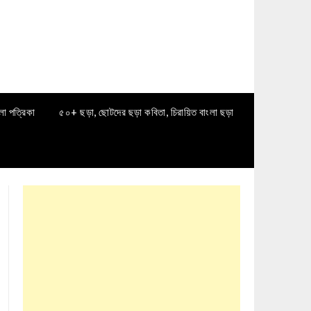
লা পত্রিকা
৫০+ ছড়া, ছোটদের ছড়া কবিতা, চিরায়িত বাংলা ছড়া