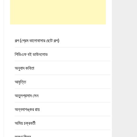
গল্প (প্রেম ভালোবাসার ছোট গল্প)
পিডিএফ বই ডাউনলোড
অনুবাদ কবিতা
আবৃত্তি
অতুলপ্রসাদ সেন
অন্নদাশঙ্কর রায়
অমিয় চক্রবর্তী
অরুণ মিত্র