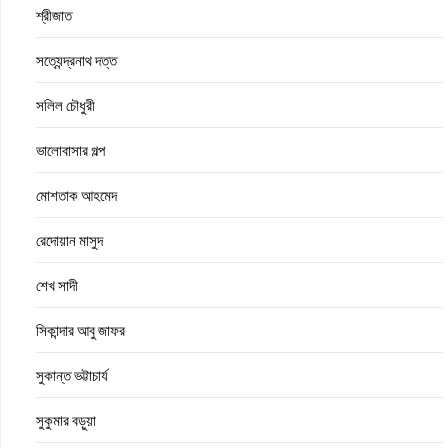
শ্রীজাত
সত্যেন্দ্রনাথ দত্ত
সলিল চৌধুরী
ভালোবাসার গল্প
মোশতাক আহমেদ
রেদোয়ান মাসুদ
শেখ সাদী
সিকান্দার আবু জাফর
সুকান্ত ভট্টাচার্য
সুকুমার বড়ুয়া