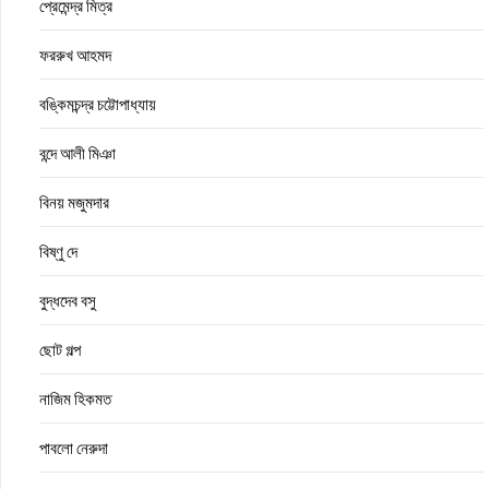
প্রেমেন্দ্র মিত্র
ফররুখ আহমদ
বঙ্কিমচন্দ্র চট্টোপাধ্যায়
বন্দে আলী মিঞা
বিনয় মজুমদার
বিষ্ণু দে
বুদ্ধদেব বসু
ছোট গল্প
নাজিম হিকমত
পাবলো নেরুদা