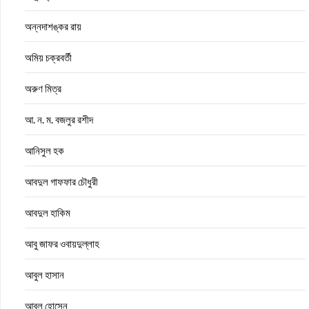
অন্নদাশঙ্কর রায়
অমিয় চক্রবর্তী
অরুণ মিত্র
আ. ন. ম. বজলুর রশীদ
আনিসুল হক
আবদুল গাফফার চৌধুরী
আবদুল হাকিম
আবু জাফর ওবায়দুল্লাহ
আবুল হাসান
আবুল হোসেন