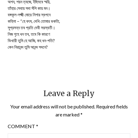
অশন, শয়ন ত্যজে, ইষ্টদেবে স্মরি,
তাঁহার সেবায় সদা সঁপি কায় মন।
বঙ্গকূল-লক্ষ্মী মোরে নিশার স্বপনে
কহিলা – “হে বৎস, দেখি তোমার ভকতি,
সুপ্রসন্ন তব প্রতি দেবী সরস্বতী।
নিজ গৃহে ধন তব, তবে কি কারণে
ভিখারী তুমি হে আজি, কহ ধন-পতি?
কেন নিরানন্দ তুমি আনন্দ সদনে?
Leave a Reply
Your email address will not be published.
Required fields
are marked
*
COMMENT
*