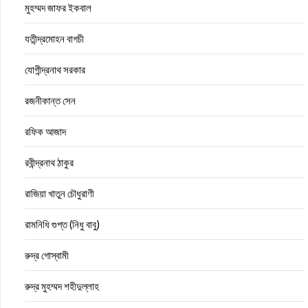
মুহম্মদ জাফর ইকবাল
যতীন্দ্রমোহন বাগচী
যোগীন্দ্রনাথ সরকার
রজনীকান্ত সেন
রফিক আজাদ
রবীন্দ্রনাথ ঠাকুর
রাজিয়া খাতুন চৌধুরাণী
রামনিধি গুপ্ত (নিধু বাবু)
রুদ্র গোস্বামী
রুদ্র মুহম্মদ শহীদুল্লাহ