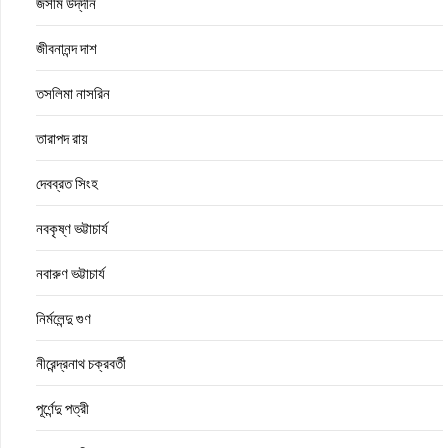
জসীম উদ্‌দীন
জীবনানন্দ দাশ
তসলিমা নাসরিন
তারাপদ রায়
দেবব্রত সিংহ
নবকৃষ্ণ ভট্টাচার্য
নবারুণ ভট্টাচার্য
নির্মলেন্দু গুণ
নীরেন্দ্রনাথ চক্রবর্তী
পূর্ণেন্দু পত্রী