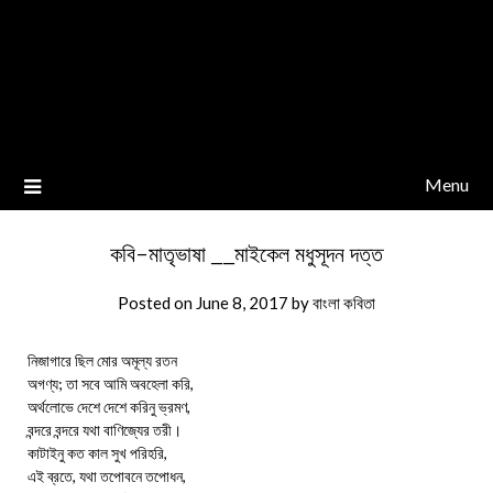
Menu
কবি-মাতৃভাষা __মাইকেল মধুসূদন দত্ত
Posted on
June 8, 2017
by
বাংলা কবিতা
নিজাগারে ছিল মোর অমূল্য রতন
অগণ্য; তা সবে আমি অবহেলা করি,
অর্থলোভে দেশে দেশে করিনু ভ্রমণ,
বন্দরে বন্দরে যথা বাণিজ্যের তরী।
কাটাইনু কত কাল সুখ পরিহরি,
এই ব্রতে, যথা তপোবনে তপোধন,