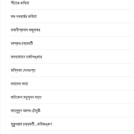
শীতের কবিতা
শুভ নববর্ষের কবিতা
ভবানীপ্রসাদ মজুমদার
ভাস্কর চক্রবর্তী
মদনমোহন তর্কালঙ্কার
মল্লিকা সেনগুপ্ত
মহাদেব সাহা
মাইকেল মধুসূদন দত্ত
মাহবুবুল আলম চৌধুরী
মুকুন্দরাম চক্রবর্তী , কবিকঙ্কণ