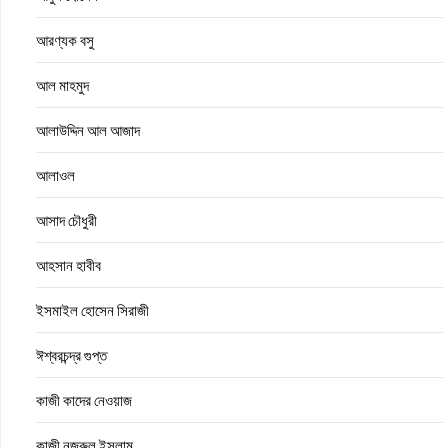
আরণ্যক বসু
আল মাহমুদ
আলাউদ্দিন আল আজাদ
আলাওল
আসাদ চৌধুরী
আহসান হাবীব
ইসমাইল হোসেন সিরাজী
ঈশ্বরচন্দ্র গুপ্ত
কাজী কাদের নেওয়াজ
কাজী নজরুল ইসলাম