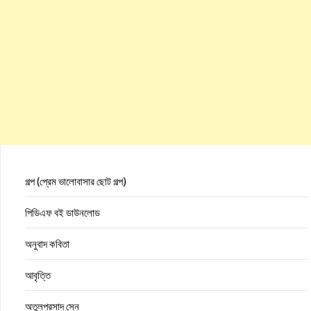
গল্প (প্রেম ভালোবাসার ছোট গল্প)
পিডিএফ বই ডাউনলোড
অনুবাদ কবিতা
আবৃত্তি
অতুলপ্রসাদ সেন