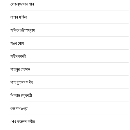
রোকনুজ্জামান খান
লালন ফকির
শক্তি চট্টোপাধ্যায়
শঙ্খ ঘোষ
শহীদ কাদরী
শামসুর রাহমান
শাহ মুহম্মদ সগীর
শিবরাম চক্রবর্তী
শুভ দাশগুপ্ত
শেখ ফজলল করীম