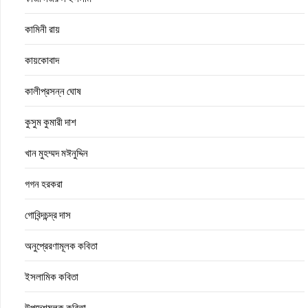
কামিনী রায়
কায়কোবাদ
কালীপ্রসন্ন ঘোষ
কুসুম কুমারী দাশ
খান মুহম্মদ মঈনুদ্দিন
গগন হরকরা
গোবিন্দচন্দ্র দাস
অনুপ্রেরণামূলক কবিতা
ইসলামিক কবিতা
উপদেশমূলক কবিতা