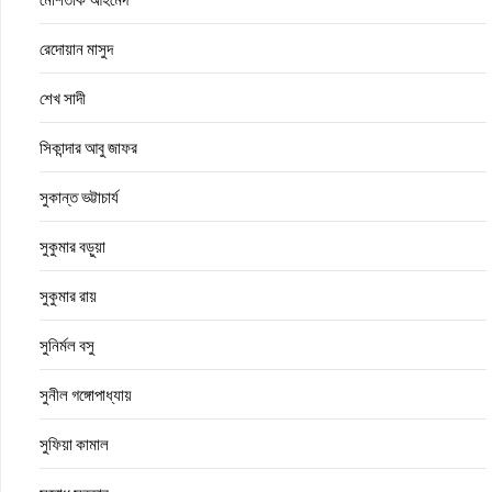
রেদোয়ান মাসুদ
শেখ সাদী
সিকান্দার আবু জাফর
সুকান্ত ভট্টাচার্য
সুকুমার বড়ুয়া
সুকুমার রায়
সুনির্মল বসু
সুনীল গঙ্গোপাধ্যায়
সুফিয়া কামাল