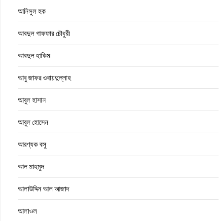
আনিসুল হক
আবদুল গাফফার চৌধুরী
আবদুল হাকিম
আবু জাফর ওবায়দুল্লাহ
আবুল হাসান
আবুল হোসেন
আরণ্যক বসু
আল মাহমুদ
আলাউদ্দিন আল আজাদ
আলাওল