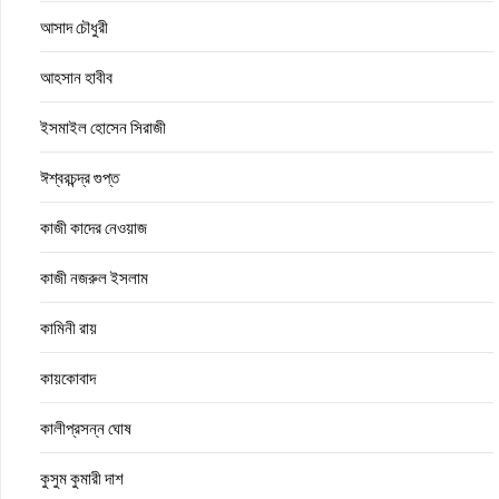
আসাদ চৌধুরী
আহসান হাবীব
ইসমাইল হোসেন সিরাজী
ঈশ্বরচন্দ্র গুপ্ত
কাজী কাদের নেওয়াজ
কাজী নজরুল ইসলাম
কামিনী রায়
কায়কোবাদ
কালীপ্রসন্ন ঘোষ
কুসুম কুমারী দাশ