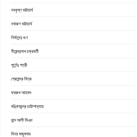
নবকৃষ্ণ ভট্টাচার্য
নবারুণ ভট্টাচার্য
নির্মলেন্দু গুণ
নীরেন্দ্রনাথ চক্রবর্তী
পূর্ণেন্দু পত্রী
প্রেমেন্দ্র মিত্র
ফররুখ আহমদ
বঙ্কিমচন্দ্র চট্টোপাধ্যায়
বন্দে আলী মিঞা
বিনয় মজুমদার