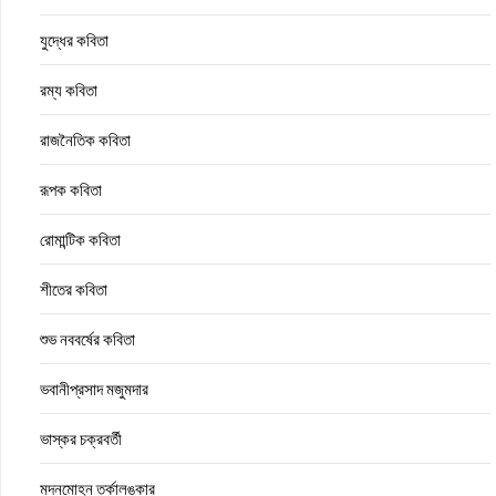
যুদ্ধের কবিতা
রম্য কবিতা
রাজনৈতিক কবিতা
রূপক কবিতা
রোমান্টিক কবিতা
শীতের কবিতা
শুভ নববর্ষের কবিতা
ভবানীপ্রসাদ মজুমদার
ভাস্কর চক্রবর্তী
মদনমোহন তর্কালঙ্কার