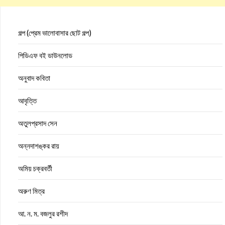
গল্প (প্রেম ভালোবাসার ছোট গল্প)
পিডিএফ বই ডাউনলোড
অনুবাদ কবিতা
আবৃত্তি
অতুলপ্রসাদ সেন
অন্নদাশঙ্কর রায়
অমিয় চক্রবর্তী
অরুণ মিত্র
আ. ন. ম. বজলুর রশীদ