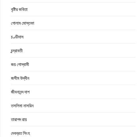
বৃষ্টির কবিতা
গোলাম মোস্তফা
চণ্ডীদাস
চন্দ্রাবতী
জয় গোস্বামী
জসীম উদ্‌দীন
জীবনানন্দ দাশ
তসলিমা নাসরিন
তারাপদ রায়
দেবব্রত সিংহ