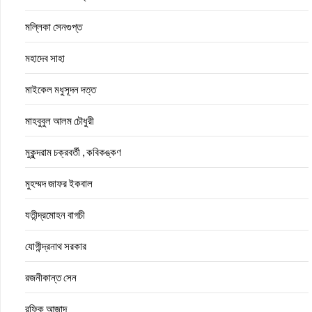
মল্লিকা সেনগুপ্ত
মহাদেব সাহা
মাইকেল মধুসূদন দত্ত
মাহবুবুল আলম চৌধুরী
মুকুন্দরাম চক্রবর্তী , কবিকঙ্কণ
মুহম্মদ জাফর ইকবাল
যতীন্দ্রমোহন বাগচী
যোগীন্দ্রনাথ সরকার
রজনীকান্ত সেন
রফিক আজাদ