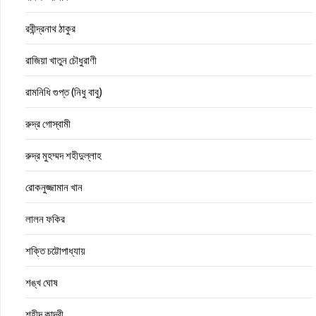
রবীন্দ্রনাথ ঠাকুর
রাজিয়া খাতুন চৌধুরাণী
রামনিধি গুপ্ত (নিধু বাবু)
রুদ্র গোস্বামী
রুদ্র মুহম্মদ শহীদুল্লাহ
রোকনুজ্জামান খান
লালন ফকির
শক্তি চট্টোপাধ্যায়
শঙ্খ ঘোষ
শহীদ কাদরী