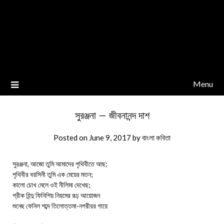
Menu
সুরঞ্জনা – জীবনানন্দ দাশ
Posted on
June 9, 2017
by
বাংলা কবিতা
সুরঞ্জনা, আজো তুমি আমাদের পৃথিবীতে আছ;
পৃথিবীর বয়সিনী তুমি এক মেয়ের মতন;
কালো চোখ মেলে ওই নীলিমা দেখেছ;
গ্রীক হিন্দু ফিনিশিয় নিয়মের রূঢ় আয়োজন
শুনেছ ফেনিল শব্দে তিলোত্তমা-নগরীরর গায়ে