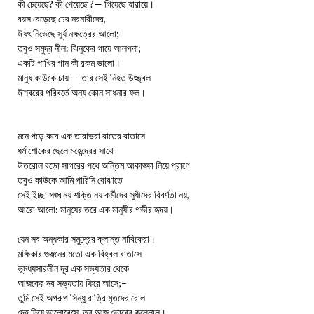
কী চেয়েছে? কী পেয়েছে ?— গিয়েছে হারায়ে।
বয়স বেড়েছে ঢের নরনারীদের,
ঈষৎ নিভেছে সূর্য নক্ষত্রের আলো;
তবুও সমুদ্র নীল: ঝিনুকের গায়ে আলপনা;
একটি পাখির গান কী রকম ভালো।
মানুষ কাউকে চায় — তার সেই নিহত উজ্জ্বল
ঈশ্বরের পরিবর্তে অন্য কোন সাধনার ফল।
মনে পড়ে কবে এক তারাভরা রাতের বাতাসে
ধর্মাশোকের ছেলে মহেন্দ্রের সাথে
উতরোল বড়ো সাগরের পথে অন্তিম আকাঙ্ক্ষা নিয়ে প্রাণে
তবুও কাউকে আমি পারিনি বোঝাতে
সেই ইচ্ছা সঙ্ঘ নয় শক্তি নয় কর্মীদের সুধীদের বিবর্ণতা নয়,
আরো আলো: মানুষের তরে এক মানুষীর গভীর হৃদয়।
যেন সব অন্ধকার সমুদ্রের ক্লান্ত নাবিকেরা।
মক্ষিকার গুঞ্জনের মতো এক বিহ্বল বাতাসে
ভূমধ্যসারলীন দূর এক সভ্যতার থেকে
আজকের নব সভ্যতায় ফিরে আসে;–
তুমি সেই অপরূপ সিন্ধু রাত্রি মৃতদের রোল
দেহ দিয়ে ভালোবেসে, তবু আজ ভোরের কল্লোল।