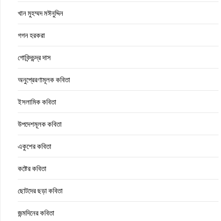
খান মুহম্মদ মঈনুদ্দিন
গগন হরকরা
গোবিন্দচন্দ্র দাস
অনুপ্রেরণামূলক কবিতা
ইসলামিক কবিতা
উপদেশমূলক কবিতা
একুশের কবিতা
কষ্টের কবিতা
ছোটদের ছড়া কবিতা
জন্মদিনের কবিতা