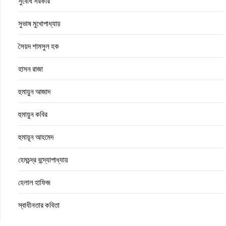
সুবোধ সরকার
সুভাষ মুখোপাধ্যায়
সৈয়দ শামসুল হক
হাসন রাজা
হুমায়ুন আজাদ
হুমায়ুন কবির
হুমায়ূন আহমেদ
হেমচন্দ্র বন্দ্যোপাধ্যায়
হেলাল হাফিজ
স্বাধীনতার কবিতা