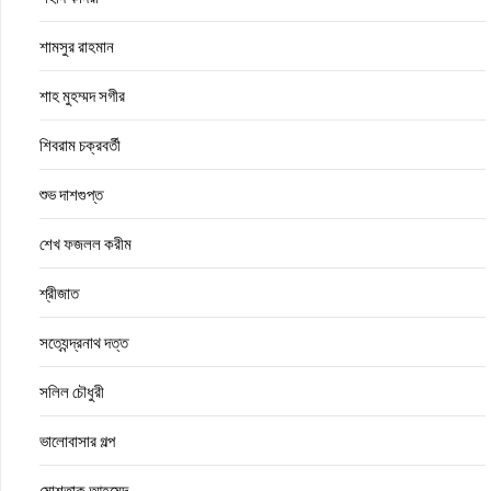
শামসুর রাহমান
শাহ মুহম্মদ সগীর
শিবরাম চক্রবর্তী
শুভ দাশগুপ্ত
শেখ ফজলল করীম
শ্রীজাত
সত্যেন্দ্রনাথ দত্ত
সলিল চৌধুরী
ভালোবাসার গল্প
মোশতাক আহমেদ