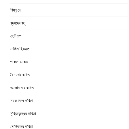
বিষ্ণু দে
বুদ্ধদেব বসু
ছোট গল্প
নাজিম হিকমত
পাবলো নেরুদা
বৈশাখের কবিতা
ভালোবাসার কবিতা
মাকে নিয়ে কবিতা
মুক্তিযুদ্ধের কবিতা
মে দিবসের কবিতা