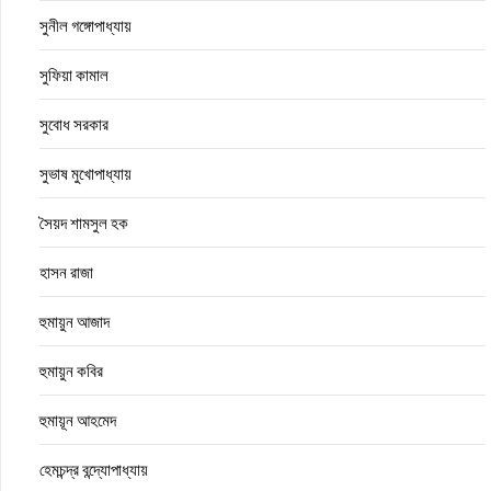
সুনীল গঙ্গোপাধ্যায়
সুফিয়া কামাল
সুবোধ সরকার
সুভাষ মুখোপাধ্যায়
সৈয়দ শামসুল হক
হাসন রাজা
হুমায়ুন আজাদ
হুমায়ুন কবির
হুমায়ূন আহমেদ
হেমচন্দ্র বন্দ্যোপাধ্যায়