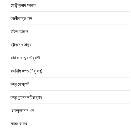
যোগীন্দ্রনাথ সরকার
রজনীকান্ত সেন
রফিক আজাদ
রবীন্দ্রনাথ ঠাকুর
রাজিয়া খাতুন চৌধুরাণী
রামনিধি গুপ্ত (নিধু বাবু)
রুদ্র গোস্বামী
রুদ্র মুহম্মদ শহীদুল্লাহ
রোকনুজ্জামান খান
লালন ফকির