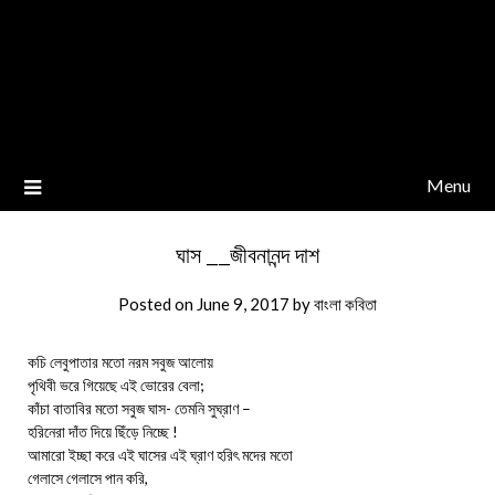
Menu
ঘাস __জীবনানন্দ দাশ
Posted on
June 9, 2017
by
বাংলা কবিতা
কচি লেবুপাতার মতো নরম সবুজ আলোয়
পৃথিবী ভরে গিয়েছে এই ভোরের বেলা;
কাঁচা বাতাবির মতো সবুজ ঘাস- তেমনি সুঘ্রাণ –
হরিনেরা দাঁত দিয়ে ছিঁড়ে নিচ্ছে !
আমারো ইচ্ছা করে এই ঘাসের এই ঘ্রাণ হরিৎ মদের মতো
গেলাসে গেলাসে পান করি,