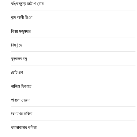
বঙ্কিমচন্দ্র চট্টোপাধ্যায়
বন্দে আলী মিঞা
বিনয় মজুমদার
বিষ্ণু দে
বুদ্ধদেব বসু
ছোট গল্প
নাজিম হিকমত
পাবলো নেরুদা
বৈশাখের কবিতা
ভালোবাসার কবিতা