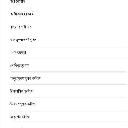
কায়কোবাদ
কালীপ্রসন্ন ঘোষ
কুসুম কুমারী দাশ
খান মুহম্মদ মঈনুদ্দিন
গগন হরকরা
গোবিন্দচন্দ্র দাস
অনুপ্রেরণামূলক কবিতা
ইসলামিক কবিতা
উপদেশমূলক কবিতা
একুশের কবিতা