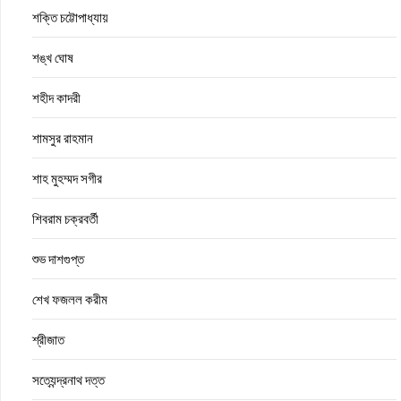
শক্তি চট্টোপাধ্যায়
শঙ্খ ঘোষ
শহীদ কাদরী
শামসুর রাহমান
শাহ মুহম্মদ সগীর
শিবরাম চক্রবর্তী
শুভ দাশগুপ্ত
শেখ ফজলল করীম
শ্রীজাত
সত্যেন্দ্রনাথ দত্ত