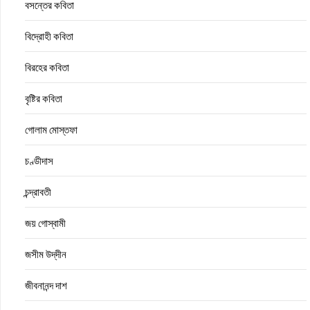
বসন্তের কবিতা
বিদ্রোহী কবিতা
বিরহের কবিতা
বৃষ্টির কবিতা
গোলাম মোস্তফা
চণ্ডীদাস
চন্দ্রাবতী
জয় গোস্বামী
জসীম উদ্‌দীন
জীবনানন্দ দাশ