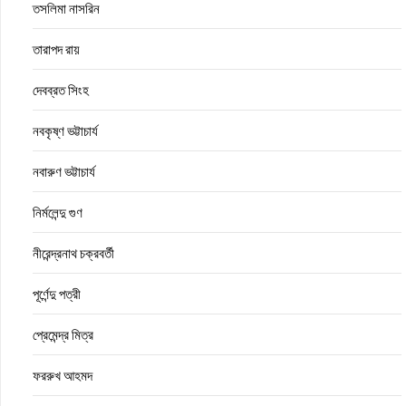
তসলিমা নাসরিন
তারাপদ রায়
দেবব্রত সিংহ
নবকৃষ্ণ ভট্টাচার্য
নবারুণ ভট্টাচার্য
নির্মলেন্দু গুণ
নীরেন্দ্রনাথ চক্রবর্তী
পূর্ণেন্দু পত্রী
প্রেমেন্দ্র মিত্র
ফররুখ আহমদ