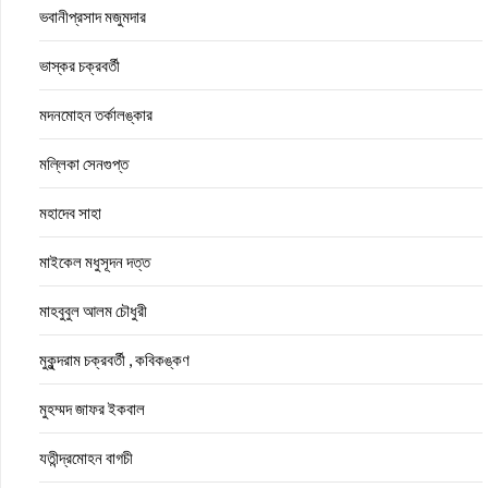
ভবানীপ্রসাদ মজুমদার
ভাস্কর চক্রবর্তী
মদনমোহন তর্কালঙ্কার
মল্লিকা সেনগুপ্ত
মহাদেব সাহা
মাইকেল মধুসূদন দত্ত
মাহবুবুল আলম চৌধুরী
মুকুন্দরাম চক্রবর্তী , কবিকঙ্কণ
মুহম্মদ জাফর ইকবাল
যতীন্দ্রমোহন বাগচী