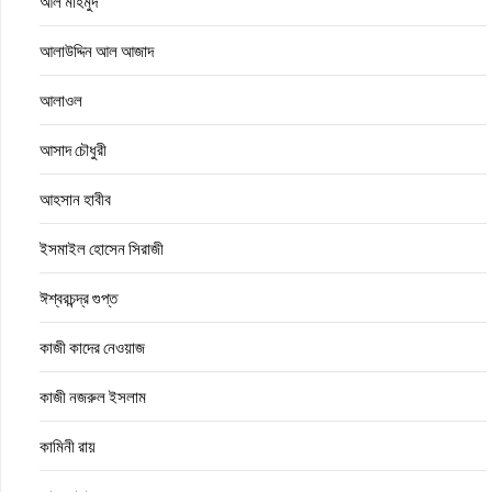
আল মাহমুদ
আলাউদ্দিন আল আজাদ
আলাওল
আসাদ চৌধুরী
আহসান হাবীব
ইসমাইল হোসেন সিরাজী
ঈশ্বরচন্দ্র গুপ্ত
কাজী কাদের নেওয়াজ
কাজী নজরুল ইসলাম
কামিনী রায়