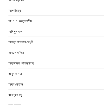
অরুণ মিত্র
আ. ন. ম. বজলুর রশীদ
আনিসুল হক
আবদুল গাফফার চৌধুরী
আবদুল হাকিম
আবু জাফর ওবায়দুল্লাহ
আবুল হাসান
আবুল হোসেন
আরণ্যক বসু