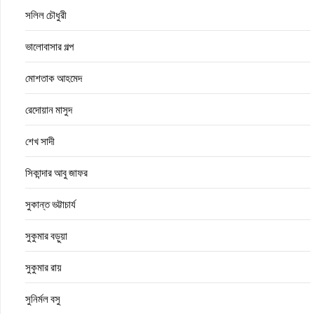
সলিল চৌধুরী
ভালোবাসার গল্প
মোশতাক আহমেদ
রেদোয়ান মাসুদ
শেখ সাদী
সিকান্দার আবু জাফর
সুকান্ত ভট্টাচার্য
সুকুমার বড়ুয়া
সুকুমার রায়
সুনির্মল বসু