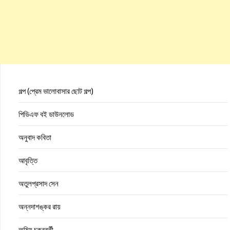
গল্প (প্রেম ভালোবাসার ছোট গল্প)
পিডিএফ বই ডাউনলোড
অনুবাদ কবিতা
আবৃত্তি
অতুলপ্রসাদ সেন
অন্নদাশঙ্কর রায়
অমিয় চক্রবর্তী