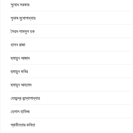
সুবোধ সরকার
সুভাষ মুখোপাধ্যায়
সৈয়দ শামসুল হক
হাসন রাজা
হুমায়ুন আজাদ
হুমায়ুন কবির
হুমায়ূন আহমেদ
হেমচন্দ্র বন্দ্যোপাধ্যায়
হেলাল হাফিজ
স্বাধীনতার কবিতা