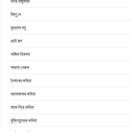
বিনয় মজুমদার
বিষ্ণু দে
বুদ্ধদেব বসু
ছোট গল্প
নাজিম হিকমত
পাবলো নেরুদা
বৈশাখের কবিতা
ভালোবাসার কবিতা
মাকে নিয়ে কবিতা
মুক্তিযুদ্ধের কবিতা