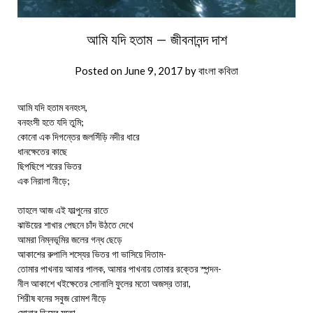
আমি যদি হতাম – জীবনানন্দ দাশ
Posted on
June 9, 2017
by
বাংলা কবিতা
আমি যদি হতাম বনহংস,
বনহংসী হতে যদি তুমি;
কোনো এক দিগন্তের জলসিঁড়ি নদীর ধারে
ধানক্ষেতের কাছে
ছিপছিপে শরের ভিতর
এক নিরালা নীড়ে;
তাহলে আজ এই ফাল্পুনের রাতে
ঝাউয়ের শাখার পেছনে চাঁদ উঠতে দেখে
আমরা নিম্নভূমির জলের গন্ধ ছেড়ে
আকাশের রুপালি শস্যের ভিতর গা ভাসিয়ে দিতাম-
তোমার পাখনায় আমার পালক, আমার পাখনায় তোমার রক্তের স্পন্দন-
নীল আকাশে খইক্ষেতের সোনালি ফুলের মতো অজস্র তারা,
শিরীষ বনের সবুজ রোমশ নীড়ে
সোনার ডিমের মতো