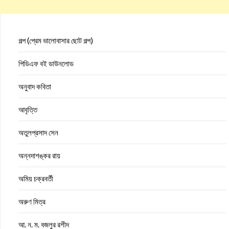
গল্প (প্রেম ভালোবাসার ছোট গল্প)
পিডিএফ বই ডাউনলোড
অনুবাদ কবিতা
আবৃত্তি
অতুলপ্রসাদ সেন
অন্নদাশঙ্কর রায়
অমিয় চক্রবর্তী
অরুণ মিত্র
আ. ন. ম. বজলুর রশীদ