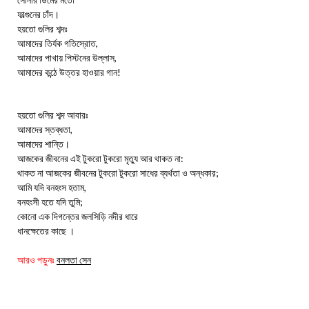
ফাল্গুনের চাঁদ।
হয়তো গুলির শব্দঃ
আমাদের তির্যক গতিস্রোত,
আমাদের পাখায় পিস্টনের উল্লাস,
আমাদের কন্ঠে উত্তর হাওয়ার গান!
হয়তো গুলির শব্দ আবারঃ
আমাদের স্তব্ধতা,
আমাদের শান্তি।
আজকের জীবনের এই টুকরো টুকরো মৃত্যু আর থাকত না:
থাকত না আজকের জীবনের টুকরো টুকরো সাধের ব্যর্থতা ও অন্ধকার;
আমি যদি বনহংস হতাম,
বনহংসী হতে যদি তুমি;
কোনো এক দিগন্তের জলসিড়ি নদীর ধারে
ধানক্ষেতের কাছে ।
আরও পড়ুনঃ
বনলতা সেন