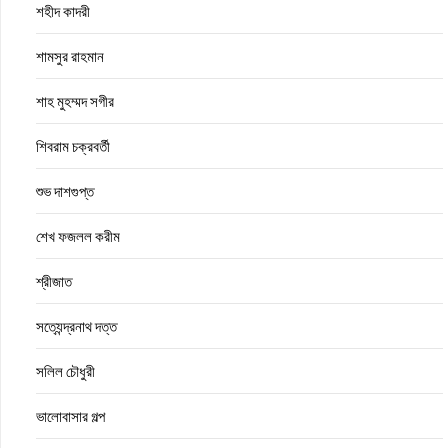
শহীদ কাদরী
শামসুর রাহমান
শাহ মুহম্মদ সগীর
শিবরাম চক্রবর্তী
শুভ দাশগুপ্ত
শেখ ফজলল করীম
শ্রীজাত
সত্যেন্দ্রনাথ দত্ত
সলিল চৌধুরী
ভালোবাসার গল্প