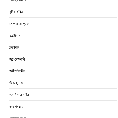
বৃষ্টির কবিতা
গোলাম মোস্তফা
চণ্ডীদাস
চন্দ্রাবতী
জয় গোস্বামী
জসীম উদ্‌দীন
জীবনানন্দ দাশ
তসলিমা নাসরিন
তারাপদ রায়