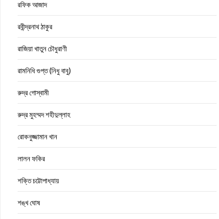
রফিক আজাদ
রবীন্দ্রনাথ ঠাকুর
রাজিয়া খাতুন চৌধুরাণী
রামনিধি গুপ্ত (নিধু বাবু)
রুদ্র গোস্বামী
রুদ্র মুহম্মদ শহীদুল্লাহ
রোকনুজ্জামান খান
লালন ফকির
শক্তি চট্টোপাধ্যায়
শঙ্খ ঘোষ