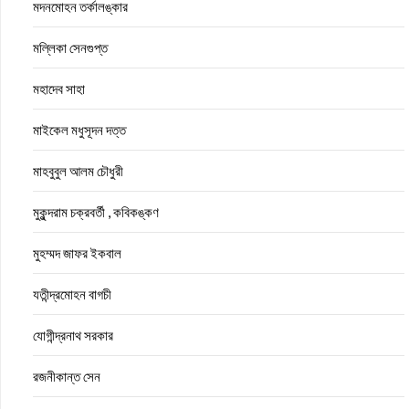
মদনমোহন তর্কালঙ্কার
মল্লিকা সেনগুপ্ত
মহাদেব সাহা
মাইকেল মধুসূদন দত্ত
মাহবুবুল আলম চৌধুরী
মুকুন্দরাম চক্রবর্তী , কবিকঙ্কণ
মুহম্মদ জাফর ইকবাল
যতীন্দ্রমোহন বাগচী
যোগীন্দ্রনাথ সরকার
রজনীকান্ত সেন