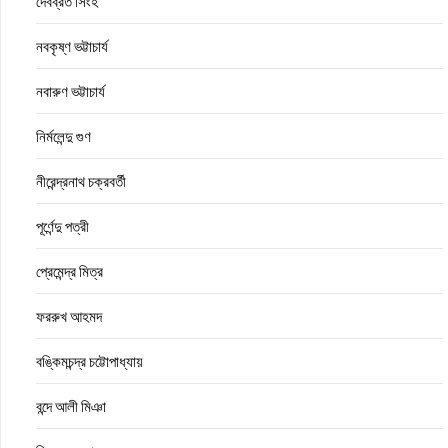
দেবব্রত সিংহ
নবকৃষ্ণ ভট্টাচার্য
নবারুণ ভট্টাচার্য
নির্মলেন্দু গুণ
নীরেন্দ্রনাথ চক্রবর্তী
পূর্ণেন্দু পত্রী
প্রেমেন্দ্র মিত্র
ফররুখ আহমদ
বঙ্কিমচন্দ্র চট্টোপাধ্যায়
বন্দে আলী মিঞা