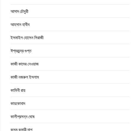
আসাদ চৌধুরী
আহসান হাবীব
ইসমাইল হোসেন সিরাজী
ঈশ্বরচন্দ্র গুপ্ত
কাজী কাদের নেওয়াজ
কাজী নজরুল ইসলাম
কামিনী রায়
কায়কোবাদ
কালীপ্রসন্ন ঘোষ
কুসুম কুমারী দাশ