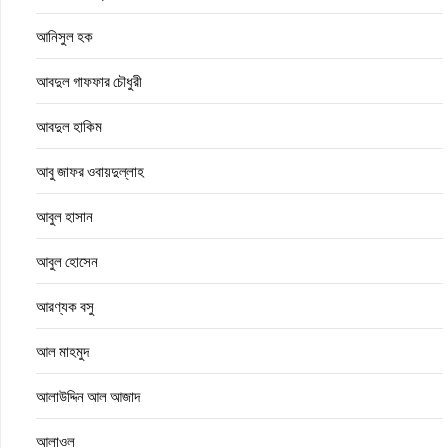
আনিসুল হক
আবদুল গাফফার চৌধুরী
আবদুল হাকিম
আবু জাফর ওবায়দুল্লাহ
আবুল হাসান
আবুল হোসেন
আরণ্যক বসু
আল মাহমুদ
আলাউদ্দিন আল আজাদ
আলাওল