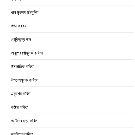
খান মুহম্মদ মঈনুদ্দিন
গগন হরকরা
গোবিন্দচন্দ্র দাস
অনুপ্রেরণামূলক কবিতা
ইসলামিক কবিতা
উপদেশমূলক কবিতা
একুশের কবিতা
কষ্টের কবিতা
ছোটদের ছড়া কবিতা
জন্মদিনের কবিতা