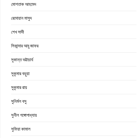
মোশতাক আহমেদ
রেদোয়ান মাসুদ
শেখ সাদী
সিকান্দার আবু জাফর
সুকান্ত ভট্টাচার্য
সুকুমার বড়ুয়া
সুকুমার রায়
সুনির্মল বসু
সুনীল গঙ্গোপাধ্যায়
সুফিয়া কামাল