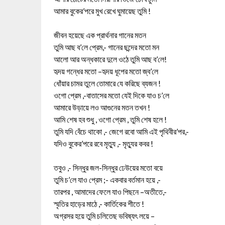
আমার বুকের’পরে মুখ রেখে ঘুমায়েছ তুমি !
জীবন হয়েছে এক প্রার্থনার গানের মতন
তুমি আছ ব’লে প্রেম,- গানের ছন্দের মতো মন
আলো আর অন্ধকারে দুলে ওঠে তুমি আছ ব’লে!
হৃদয় গন্ধের মতো –হৃদয় ধূপের মতো জ্ব’লে
ধোঁয়ার চামর তুলে তোমারে যে করিছে ব্যজন !
ওগো প্রেম ,-বাতাসের মতো যেই দিকে যাও চ’লে
আমারে উড়ায়ে লও আগুনের মতন তখন !
আমি শেষ হব শুধু , ওগো প্রেম , তুমি শেষ হলে !
তুমি যদি বেঁচে থাকো ,- জেগে রবো আমি এই পৃথিবীর’পর,-
যদিও বুকের’পরে রবে মৃত্যু ,- মৃত্যুর কবর !
তবুও ,- সিন্ধুর জল-সিন্ধুর ঢেউয়ের মতো বয়ে
তুমি চ’লে যাও প্রেম ;- একবার বর্তমান হয়ে ,-
তারপর , আমাদের ফেলে যাও পিছনে –অতীতে,-
স্মৃতির হাড়ের মাঠে ,- কার্তিকের শীতে !
অগ্রসর হয়ে তুমি চলিতেছ ভবিষ্যৎ লয়ে –