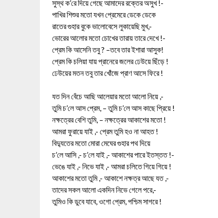
সুস্থ ক’রে দিয়ে গেছে আমাদের রক্তের অসুখ !-
পাখির শিশুর মতো যখন প্রেমেরে ডেকে ডেকে
রাতের গুহার বুকে ভালোবেসে লুকায়েছি মুখ,-
ভোরের আলোর মতো চোখের তারায় তারে দেখে !-
প্রেম কি আসেনি তবু ? –তবে তার ইশারা আসুক!
প্রেম কি চলিয়া যায় প্রানেরে জলের ঢেউয়ে ছিঁড়ে !
ঢেউয়ের মতন তবু তার খোঁজে প্রাণ আসে ফিরে !
যত দিন বেঁচে আছি আলেয়ার মতো আলো নিয়ে ,-
তুমি চ’লে আস প্রেম, – তুমি চ’লে আস কাছে প্রিয়ে !
নক্ষত্রের বেশি তুমি, – নক্ষত্রের আকাশের মতো !
আমরা ফুরায়ে যাই ,- প্রেম তুমি হও না আহত !
বিদ্যুতের মতো মোরা মেঘের গুহার পথ দিয়ে
চ’লে আসি ,- চ’লে যাই ,- আকাশের পারে ইতস্তত !-
ভেঙে যাই ,- নিভে যাই ,- আমরা চলিতে গিয়ে গিয়ে !
আকাশের মতো তুমি ,- আকাশে নক্ষত্র আছে যত ,-
তাদের সকল আলো একদিন নিভে গেলে পরে,-
তুমিও কি ডুবে যাবে, ওগো প্রেম, পশ্চিম সাগরে !