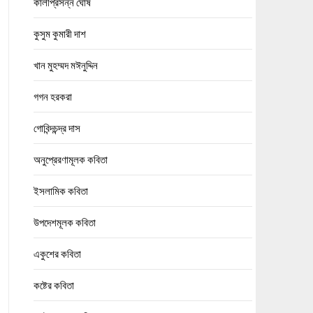
কালীপ্রসন্ন ঘোষ
কুসুম কুমারী দাশ
খান মুহম্মদ মঈনুদ্দিন
গগন হরকরা
গোবিন্দচন্দ্র দাস
অনুপ্রেরণামূলক কবিতা
ইসলামিক কবিতা
উপদেশমূলক কবিতা
একুশের কবিতা
কষ্টের কবিতা