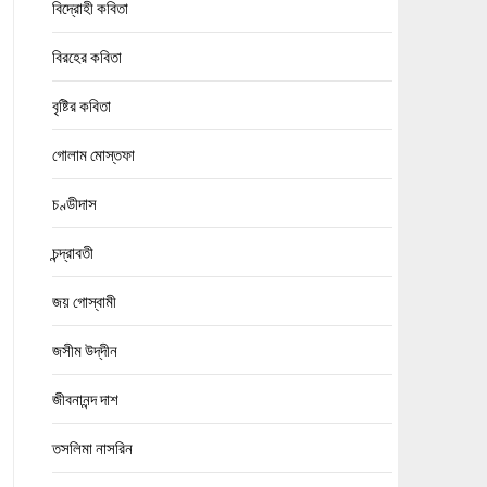
বিদ্রোহী কবিতা
বিরহের কবিতা
বৃষ্টির কবিতা
গোলাম মোস্তফা
চণ্ডীদাস
চন্দ্রাবতী
জয় গোস্বামী
জসীম উদ্‌দীন
জীবনানন্দ দাশ
তসলিমা নাসরিন