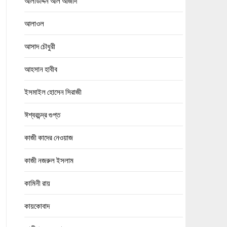
আলাউদ্দিন আল আজাদ
আলাওল
আসাদ চৌধুরী
আহসান হাবীব
ইসমাইল হোসেন সিরাজী
ঈশ্বরচন্দ্র গুপ্ত
কাজী কাদের নেওয়াজ
কাজী নজরুল ইসলাম
কামিনী রায়
কায়কোবাদ