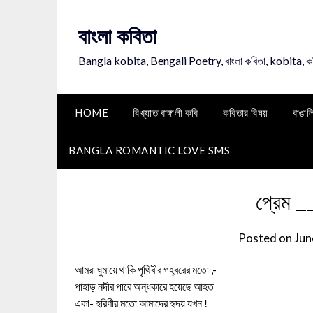
Skip
to
বাংলা কবিতা
content
Bangla kobita, Bengali Poetry, বাংলা কবিতা, kobita, 
HOME
বিখ্যাত বাঙ্গালী কবি
কবিতার বিষয়
বাঙাল
BANGLA ROMANTIC LOVE SMS
প্রেম __
Posted on
Jun
আমরা ঘুমায়ে থাকি পৃথিবীর গহ্বরের মতো ,-
পাহাড় নদীর পারে অন্ধকারে হয়েছে আহত
একা- হরিণীর মতো আমাদের হৃদয় যখন !