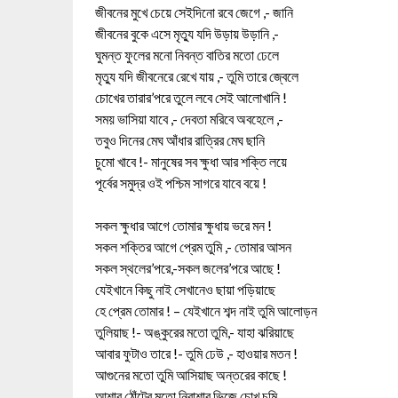
জীবনের মুখে চেয়ে সেইদিনো রবে জেগে ,- জানি
জীবনের বুকে এসে মৃত্যু যদি উড়ায় উড়ানি ,-
ঘুমন্ত ফুলের মনো নিবন্ত বাতির মতো ঢেলে
মৃত্যু যদি জীবনেরে রেখে যায় ,- তুমি তারে জ্বেলে
চোখের তারার’পরে তুলে লবে সেই আলোখানি !
সময় ভাসিয়া যাবে ,- দেবতা মরিবে অবহেলে ,-
তবুও দিনের মেঘ আঁধার রাত্রির মেঘ ছানি
চুমো খাবে !- মানুষের সব ক্ষুধা আর শক্তি লয়ে
পূর্বের সমুদ্র ওই পশ্চিম সাগরে যাবে বয়ে !
সকল ক্ষুধার আগে তোমার ক্ষুধায় ভরে মন !
সকল শক্তির আগে প্রেম তুমি ,- তোমার আসন
সকল স্থলের’পরে,-সকল জলের’পরে আছে !
যেইখানে কিছু নাই সেখানেও ছায়া পড়িয়াছে
হে প্রেম তোমার ! – যেইখানে শব্দ নাই তুমি আলোড়ন
তুলিয়াছ !- অঙ্কুরের মতো তুমি,- যাহা ঝরিয়াছে
আবার ফুটাও তারে !- তুমি ঢেউ ,- হাওয়ার মতন !
আগুনের মতো তুমি আসিয়াছ অন্তরের কাছে !
আশার ঠোঁটের মতো নিরাশার ভিজে চোখ চুমি