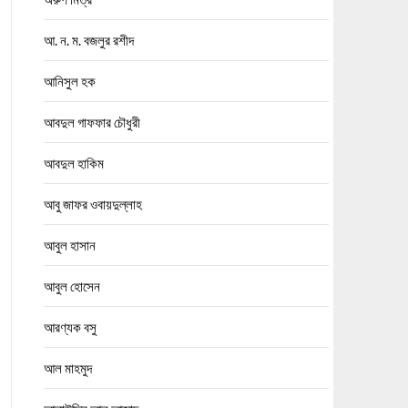
আ. ন. ম. বজলুর রশীদ
আনিসুল হক
আবদুল গাফফার চৌধুরী
আবদুল হাকিম
আবু জাফর ওবায়দুল্লাহ
আবুল হাসান
আবুল হোসেন
আরণ্যক বসু
আল মাহমুদ