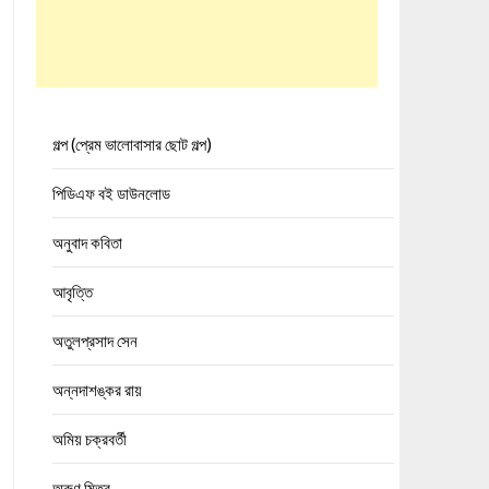
গল্প (প্রেম ভালোবাসার ছোট গল্প)
পিডিএফ বই ডাউনলোড
অনুবাদ কবিতা
আবৃত্তি
অতুলপ্রসাদ সেন
অন্নদাশঙ্কর রায়
অমিয় চক্রবর্তী
অরুণ মিত্র