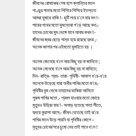
জীবনের রোমাঞ্চের শেষ হলে ক্লান্তির মতন
পাণ্ডুর পাতার মতো শিশিরে শিশিরে ইতস্তত
আমরা ঘুমায়ে থাকি !- ছুটি লয়ে চ’লে যায় মন !-
পায়ের পথের মতো ঘুমন্তেরা প’ড়ে আছে কত,-
তাদের চোখের ঘুম ভেঙ্গে যাবে আবার কখন !-
জীবনের জ্বর ছেড়ে শান্ত হয়ে রয়েছে হৃদয় ,-
অনেক জাগার পর এইমতো ঘুমাইতে হয় ।
অনেক জেনেছে ব’লে আর কিছু হয় না জানিতে ;
অনেক মেনেছে ব’লে আর কিছু হয় না মানিতে;
দিন- রাত্রি- গ্রহ- তারা- পৃথিবী- আকাশ ধ’রে-ধ’রে
অনেকে উড়েছে যারা অধীর পাখির মতো ক’রে,-
পৃথিবীর বুক থেকে তাহাদের ডাকিয়া আনিতে
পুরুষ পাখির মতো ,- প্রবল হাওয়ার মতো জোরে
মৃত্যুও উড়িয়া যায় !- অসাড় হতেছে পাতা শীতে,
হৃদয়ে কুয়াশা আসে,- জীবন যেতেছে তাই ঝ’রে
পাখির মতন উড়ে পায়নি যা পৃথিবীর কোলে –
মৃত্যুর চোখের’পরে চুমো দেয় তাই পাবে ব’লে !