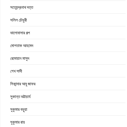
সত্যেন্দ্রনাথ দত্ত
সলিল চৌধুরী
ভালোবাসার গল্প
মোশতাক আহমেদ
রেদোয়ান মাসুদ
শেখ সাদী
সিকান্দার আবু জাফর
সুকান্ত ভট্টাচার্য
সুকুমার বড়ুয়া
সুকুমার রায়