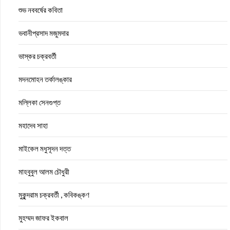
শুভ নববর্ষের কবিতা
ভবানীপ্রসাদ মজুমদার
ভাস্কর চক্রবর্তী
মদনমোহন তর্কালঙ্কার
মল্লিকা সেনগুপ্ত
মহাদেব সাহা
মাইকেল মধুসূদন দত্ত
মাহবুবুল আলম চৌধুরী
মুকুন্দরাম চক্রবর্তী , কবিকঙ্কণ
মুহম্মদ জাফর ইকবাল