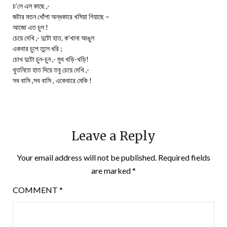
চ’লে এল কাছে ,-
জটার মতন খোঁপা অন্ধকারে খসিয়া গিয়াছে –
আজো এত চুল !
চেয়ে দেখি ,- দুটো হাত, ক’খানা আঙুল
একবার চুপে তুলে ধরি ;
চোখ দুটো চুন-চুন ,- মুখ খড়ি-খড়ি!
থুতনিতে হাত দিয়ে তবু চেয়ে দেখি ,-
সব বাসি ,সব বাসি , একেবারে মেকি !
Leave a Reply
Your email address will not be published.
Required fields
are marked
*
COMMENT
*