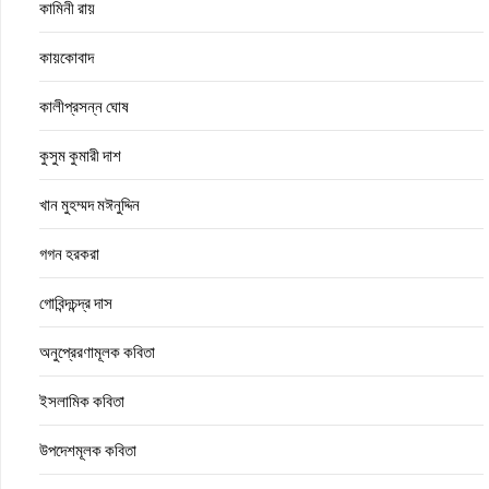
কামিনী রায়
কায়কোবাদ
কালীপ্রসন্ন ঘোষ
কুসুম কুমারী দাশ
খান মুহম্মদ মঈনুদ্দিন
গগন হরকরা
গোবিন্দচন্দ্র দাস
অনুপ্রেরণামূলক কবিতা
ইসলামিক কবিতা
উপদেশমূলক কবিতা