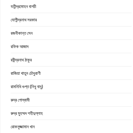
যতীন্দ্রমোহন বাগচী
যোগীন্দ্রনাথ সরকার
রজনীকান্ত সেন
রফিক আজাদ
রবীন্দ্রনাথ ঠাকুর
রাজিয়া খাতুন চৌধুরাণী
রামনিধি গুপ্ত (নিধু বাবু)
রুদ্র গোস্বামী
রুদ্র মুহম্মদ শহীদুল্লাহ
রোকনুজ্জামান খান