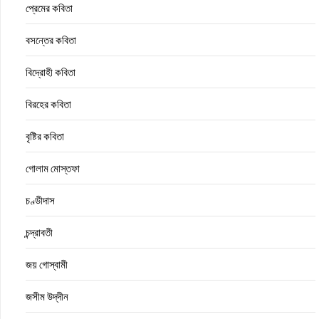
প্রেমের কবিতা
বসন্তের কবিতা
বিদ্রোহী কবিতা
বিরহের কবিতা
বৃষ্টির কবিতা
গোলাম মোস্তফা
চণ্ডীদাস
চন্দ্রাবতী
জয় গোস্বামী
জসীম উদ্‌দীন