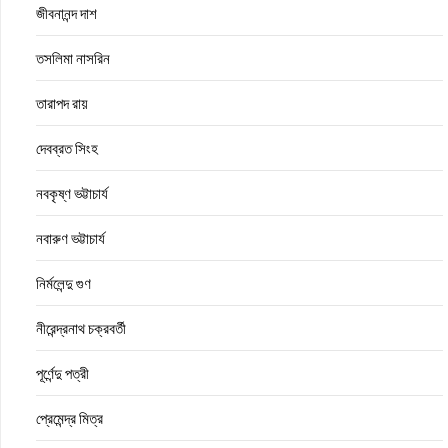
জীবনানন্দ দাশ
তসলিমা নাসরিন
তারাপদ রায়
দেবব্রত সিংহ
নবকৃষ্ণ ভট্টাচার্য
নবারুণ ভট্টাচার্য
নির্মলেন্দু গুণ
নীরেন্দ্রনাথ চক্রবর্তী
পূর্ণেন্দু পত্রী
প্রেমেন্দ্র মিত্র