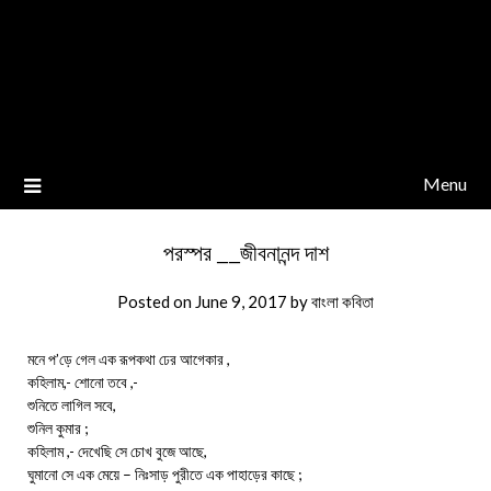
Menu
পরস্পর __জীবনানন্দ দাশ
Posted on
June 9, 2017
by
বাংলা কবিতা
মনে প’ড়ে গেল এক রূপকথা ঢের আগেকার ,
কহিলাম,- শোনো তবে ,-
শুনিতে লাগিল সবে,
শুনিল কুমার ;
কহিলাম ,- দেখেছি সে চোখ বুজে আছে,
ঘুমানো সে এক মেয়ে – নিঃসাড় পুরীতে এক পাহাড়ের কাছে ;