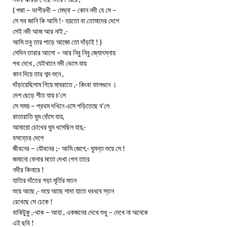
( পদ্মা – ভাগীরথী – মেঘ্না – কোন নদী যে সে –
সে সব জানি কি আমি !- হয়তো বা তোমাদের দেশে
সেই নদী আজ আর নাই ,-
আমি তবু তার পাড়ে আজো তো দাঁড়াই ! )
সেদিন তারার আলো – আর নিবু নিবু জ্যোৎস্নায়
পথ দেখে , যেইখানে নদী ভেসে যায়
কান দিয়ে তার শব্দ শুনে ,
দাঁড়ায়েছিলাম গিয়ে মাঘরাতে ,- কিংবা ফালগুনে ।
দেশ ছেড়ে শীত যায় চ’লে
সে সময় – প্রথম দখিনে এসে পড়িতেছে ব’লে
রাতারাতি ঘুম ফেঁসে যায়,
আমারো চোখের ঘুম খসেছিল হায়,-
বসন্তের দেশে
জীবনের – যৌবনের ;- আমি জেগে,- ঘুমন্ত শুয়ে সে !
জমানো ফেনার মতো দেখা গেল তারে
নদীর কিনারে !
হাতির দাঁতের গড়া মূর্তির মতন
শুয়ে আছে ,- শুয়ে আছে শাদা হাতে ধবধবে স্তন
রেখেছে সে ঢেকে !
বাকিটুকু ,-থাক – আহা , একজনের দেখে শুধু – দেখে না অনেকে
এই ছবি !