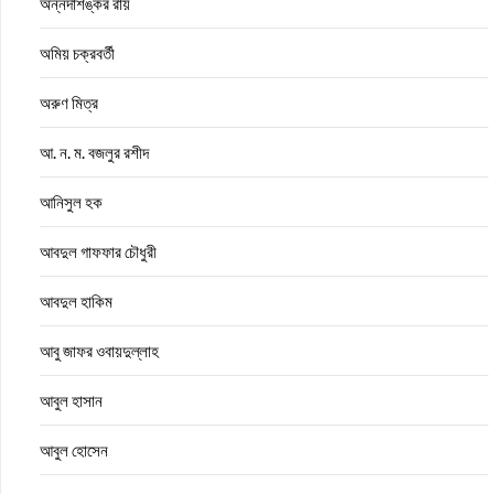
অন্নদাশঙ্কর রায়
অমিয় চক্রবর্তী
অরুণ মিত্র
আ. ন. ম. বজলুর রশীদ
আনিসুল হক
আবদুল গাফফার চৌধুরী
আবদুল হাকিম
আবু জাফর ওবায়দুল্লাহ
আবুল হাসান
আবুল হোসেন