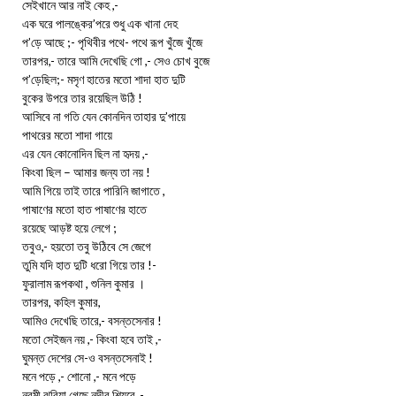
সেইখানে আর নাই কেহ ,-
এক ঘরে পালঙ্কের’পরে শুধু এক খানা দেহ
প’ড়ে আছে ;- পৃথিবীর পথে- পথে রূপ খুঁজে খুঁজে
তারপর,- তারে আমি দেখেছি গো ,- সেও চোখ বুজে
প’ড়েছিল;- মসৃণ হাতের মতো শাদা হাত দুটি
বুকের উপরে তার রয়েছিল উঠি !
আসিবে না গতি যেন কোনদিন তাহার দু’পায়ে
পাথরের মতো শাদা গায়ে
এর যেন কোনোদিন ছিল না হৃদয় ,-
কিংবা ছিল – আমার জন্য তা নয় !
আমি গিয়ে তাই তারে পারিনি জাগাতে ,
পাষাণের মতো হাত পাষাণের হাতে
রয়েছে আড়ষ্ট হয়ে লেগে ;
তবুও,- হয়তো তবু উঠিবে সে জেগে
তুমি যদি হাত দুটি ধরো গিয়ে তার !-
ফুরালাম রূপকথা , শুনিল কুমার ।
তারপর, কহিল কুমার,
আমিও দেখেছি তারে,- বসন্তসেনার !
মতো সেইজন নয় ,- কিংবা হবে তাই ,-
ঘুমন্ত দেশের সে-ও বসন্তসেনাই !
মনে পড়ে ,- শোনো ,- মনে পড়ে
নবমী ঝরিয়া গেছে নদীর শিয়রে ,-