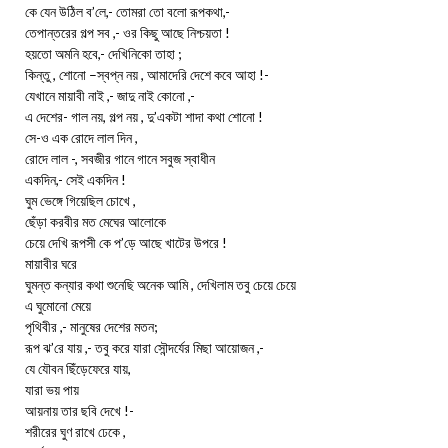
কে যেন উঠিল ব’লে,- তোমরা তো বলো রূপকথা,-
তেপান্তরের গল্প সব ,- ওর কিছু আছে নিশ্চয়তা !
হয়তো অমনি হবে,- দেখিনিকো তাহা ;
কিন্তু , শোনো –স্বপ্ন নয় , আমাদেরি দেশে কবে আহা !-
যেখানে মায়াবী নাই ,- জাদু নাই কোনো ,-
এ দেশের- গাল নয়, গল্প নয় , দু’একটা শাদা কথা শোনো !
সে-ও এক রোদে লাল দিন ,
রোদে লাল -, সবজীর গানে গানে সবুজ স্বাধীন
একদিন,- সেই একদিন !
ঘুম ভেঙ্গে গিয়েছিল চোখে ,
ছেঁড়া করবীর মত মেঘের আলোকে
চেয়ে দেখি রূপসী কে প’ড়ে আছে খাটের উপরে !
মায়াবীর ঘরে
ঘুমন্ত কন্যার কথা শুনেছি অনেক আমি , দেখিলাম তবু চেয়ে চেয়ে
এ ঘুমোনো মেয়ে
পৃথিবীর ,- মানুষের দেশের মতন;
রূপ ঝ’রে যায় ,- তবু করে যারা সৌন্দর্যের মিছা আয়োজন ,-
যে যৌবন ছিঁড়েফেরে যায়,
যারা ভয় পায়
আয়নায় তার ছবি দেখে !-
শরীরের ঘুণ রাখে ঢেকে ,