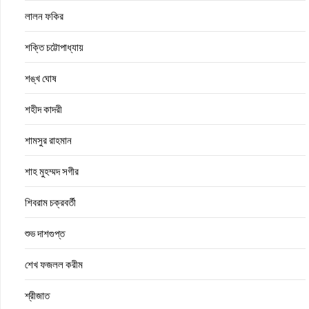
লালন ফকির
শক্তি চট্টোপাধ্যায়
শঙ্খ ঘোষ
শহীদ কাদরী
শামসুর রাহমান
শাহ মুহম্মদ সগীর
শিবরাম চক্রবর্তী
শুভ দাশগুপ্ত
শেখ ফজলল করীম
শ্রীজাত