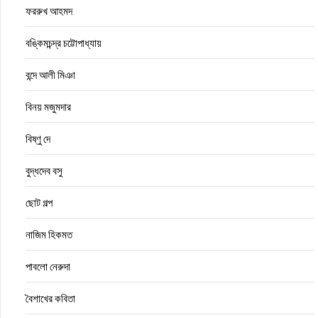
ফররুখ আহমদ
বঙ্কিমচন্দ্র চট্টোপাধ্যায়
বন্দে আলী মিঞা
বিনয় মজুমদার
বিষ্ণু দে
বুদ্ধদেব বসু
ছোট গল্প
নাজিম হিকমত
পাবলো নেরুদা
বৈশাখের কবিতা