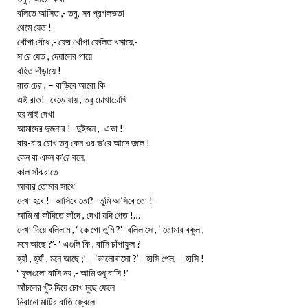
বলিতে আসিত ,- তবু, সব প্রগলভতা
থেমে যেত !
খোঁপা বেঁধে ,- ফের খোঁপা ফেলিত খসায়ে,-
স’রে যেত , দেয়ালের গায়ে
রহিত দাঁড়ায়ে !
রাত ঢের , – বাড়িবে আরো কি
এই রাত!- বেড়ে যায় , তবু চোখাচোখি
হয় নাই দেখা
আমাদের দুজনার !- দুইজন ,- একা !-
বার-বার চোখ তবু কেন ওর ভ’রে আসে জলে !
কেন বা এমন ক’রে বলে,
কাল সাঁঝরাতে
আবার তোমার সাথে
দেখা হবে !- আসিবে তো?- তুমি আসিবে তো !-
আমি না কাঁদিতে কাঁদে , দেখা যদি পেত !…
দেখা দিয়ে বলিলাম , ‘ কে গো তুমি ?’- বলিল সে , ‘ তোমার বকুল ,
মনে আছে ?’- ‘ এগুলি কি , বাসি চাঁপাফুল ?
হ্যাঁ , হ্যাঁ , মনে আছে ;’ – ‘ভালোবাসো ?’ –হাসি পেল, – হাসি !
‘ ফুলগুলো বাসি নয় ,- আমি শুধু বাসি !’
আঁচলের খুঁট দিয়ে চোখ মুছে ফেলে
নিবানো মাটির বাতি জ্বেলে