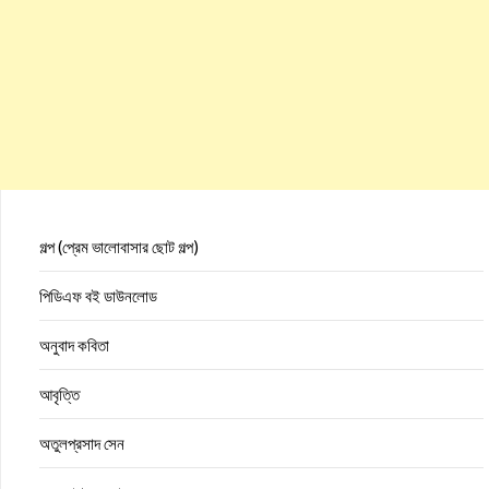
গল্প (প্রেম ভালোবাসার ছোট গল্প)
পিডিএফ বই ডাউনলোড
অনুবাদ কবিতা
আবৃত্তি
অতুলপ্রসাদ সেন