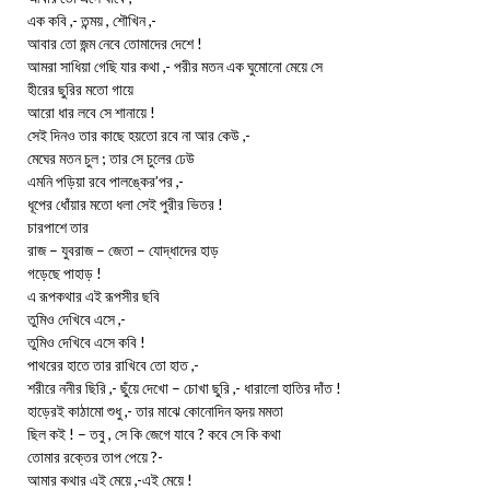
এক কবি ,- তন্ময় , শৌখিন ,-
আবার তো জন্ম নেবে তোমাদের দেশে !
আমরা সাধিয়া গেছি যার কথা ,- পরীর মতন এক ঘুমোনো মেয়ে সে
হীরের ছুরির মতো গায়ে
আরো ধার লবে সে শানায়ে !
সেই দিনও তার কাছে হয়তো রবে না আর কেউ ,-
মেঘের মতন চুল ; তার সে চুলের ঢেউ
এমনি পড়িয়া রবে পালঙ্কের’পর ,-
ধূপের ধোঁয়ার মতো ধলা সেই পুরীর ভিতর !
চারপাশে তার
রাজ – যুবরাজ – জেতা – যোদ্ধাদের হাড়
গড়েছে পাহাড় !
এ রূপকথার এই রূপসীর ছবি
তুমিও দেখিবে এসে ,-
তুমিও দেখিবে এসে কবি !
পাথরের হাতে তার রাখিবে তো হাত ,-
শরীরে ননীর ছিরি ,- ছুঁয়ে দেখো – চোখা ছুরি ,- ধারালো হাতির দাঁত !
হাড়েরই কাঠামো শুধু ,- তার মাঝে কোনোদিন হৃদয় মমতা
ছিল কই ! – তবু , সে কি জেগে যাবে ? কবে সে কি কথা
তোমার রক্তের তাপ পেয়ে ?-
আমার কথার এই মেয়ে ,-এই মেয়ে !