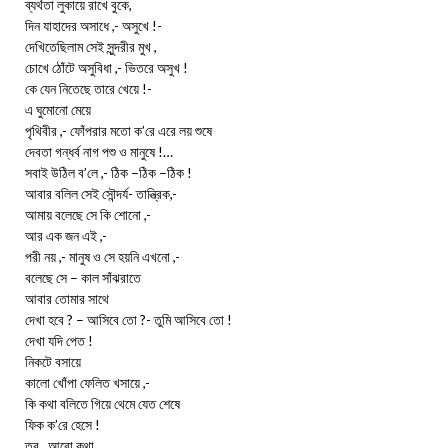
ব্যর্থতা লুকায়ে রাখে বুকে,
দিন যাহাদের অসাধে ,- অসুখে !-
দেখিতেছিলাম সেই সুন্দরীর মুখ ,
চোখে ঠোঁটে অসুবিধা ,- ভিতরে অসুখ !
কে যেন নিতেছে তারে খেয়ে !-
এ ঘুমোনো মেয়ে
পৃথিবীর ,- ফোঁপরার মতো ক’রে এরে লয় শুষে
দেবতা গন্ধর্ব নাগ পশু ও মানুষে !…
সবাই উঠিল ব’লে ,- ঠিক –ঠিক –ঠিক !
আবার বলিল সেই সৌন্দর্য- তান্ত্রিক,-
আমায় বলেছে সে কি শোনো ,-
আর এক জন এই ,-
পরী নয় ,- মানুষ ও সে হয়নি এখনো ,-
বলেছে সে – কাল সাঁঝরাতে
আবার তোমার সাথে
দেখা হবে ? – আসিবে তো ?- তুমি আসিবে তো !
দেখা যদি পেত !
নিকটে বসায়ে
কালো খোঁপা ফেলিত খসায়ে ,-
কি কথা বলিতে গিয়ে থেমে যেত শেষে
ফিক ক’রে হেসে !
তবু , আরো কথা