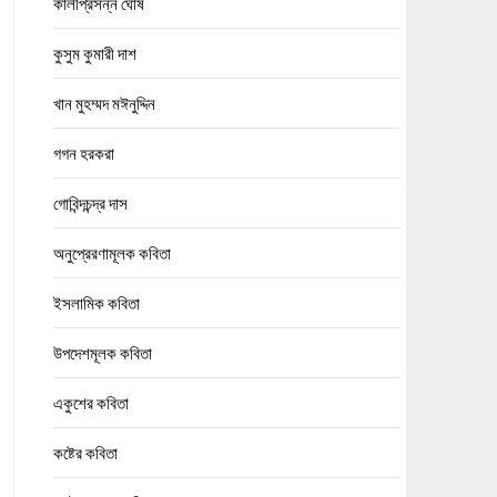
কালীপ্রসন্ন ঘোষ
কুসুম কুমারী দাশ
খান মুহম্মদ মঈনুদ্দিন
গগন হরকরা
গোবিন্দচন্দ্র দাস
অনুপ্রেরণামূলক কবিতা
ইসলামিক কবিতা
উপদেশমূলক কবিতা
একুশের কবিতা
কষ্টের কবিতা