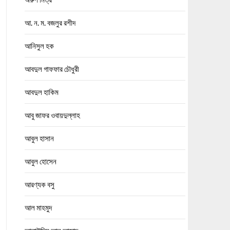
আ. ন. ম. বজলুর রশীদ
আনিসুল হক
আবদুল গাফফার চৌধুরী
আবদুল হাকিম
আবু জাফর ওবায়দুল্লাহ
আবুল হাসান
আবুল হোসেন
আরণ্যক বসু
আল মাহমুদ