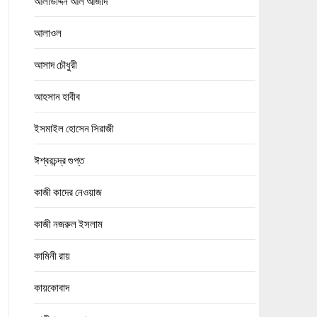
আলাউদ্দিন আল আজাদ
আলাওল
আসাদ চৌধুরী
আহসান হাবীব
ইসমাইল হোসেন সিরাজী
ঈশ্বরচন্দ্র গুপ্ত
কাজী কাদের নেওয়াজ
কাজী নজরুল ইসলাম
কামিনী রায়
কায়কোবাদ