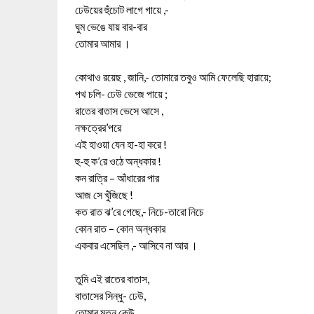
ঢেউয়ের হুঁচোট লাগে গায়ে ,-
ঘুম ভেঙে যায় বার-বার
তোমার আমার ।
কোথাও রয়েছ , জানি,- তোমারে তবুও আমি ফেলেছি হারায়ে;
পথ চলি- ঢেউ ভেজে পায়ে ;
রাতের বাতাস ভেসে আসে ,
নক্ষত্রের’পরে
এই হাওয়া যেন হা-হা করে !
হু-হু ক’রে ওঠে অন্ধকার !
কন রাত্রি – আঁধারের পার
আজ সে খুঁজিছে !
কত রাত ঝ’রে গেছে,- নিচে-তারো নিচে
কোন রাত – কোন অন্ধকার
একবার এসেছিল ,- আসিবে না আর ।
তুমি এই রাতের বাতাস,
বাতাসের সিন্ধু- ঢেউ,
তোমার মতন কেউ