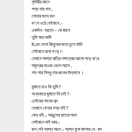
পৃথিবীর কানে
শস্য গায় গান ,
সোনার মতন ধান
ফ’লে ওঠে যেইখানে ,-
একদিন- হয়তো – কে জানে
তুমি আর আমি
ঠাণ্ডা ফেনা ঝিনুকের মতো চুপে থামি
সেইখানে রবো প’ড়ে !-
যেখানে সমস্ত রাত্রি নক্ষত্রের আলো পড়ে ঝ’রে
সমুদ্রের হাওয়া ভেসে আসে ,
গান গায় সিন্ধু তার জলের উল্লাসে ।
ঘুমাতে চাও কি তুমি ?
অন্ধকারে ঘুমাতে কি চাই ?-
ঢেউয়ের গানের শব্দ
সেখানে ফেনার গন্ধ নাই ?
কেহ নাই ,- আঙুলের হাতের পরশ
সেইখানে নাই আর ,-
রূপ যেই স্বপ্ন আনে ,- স্বপ্ন বুকে জাগায় যে- রস