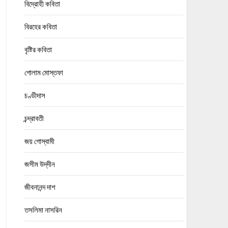
বিদ্রোহী কবিতা
বিরহের কবিতা
বৃষ্টির কবিতা
গোলাম মোস্তফা
চণ্ডীদাস
চন্দ্রাবতী
জয় গোস্বামী
জসীম উদ্‌দীন
জীবনানন্দ দাশ
তসলিমা নাসরিন