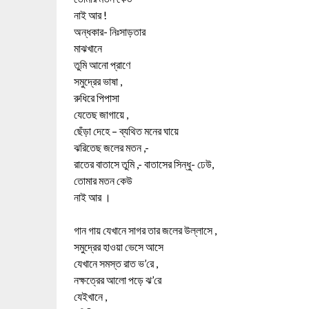
নাই আর !
অন্ধকার- নিঃসাড়তার
মাঝখানে
তুমি আনো প্রাণে
সমুদ্রের ভাষা ,
রুধিরে পিপাসা
যেতেছ জাগায়ে ,
ছেঁড়া দেহে – ব্যথিত মনের ঘায়ে
ঝরিতেছ জলের মতন ,-
রাতের বাতাসে তুমি ,- বাতাসের সিন্ধু- ঢেউ,
তোমার মতন কেউ
নাই আর ।
গান গায় যেখানে সাগর তার জলের উল্লাসে ,
সমুদ্রের হাওয়া ভেসে আসে
যেখানে সমস্ত রাত ভ’রে ,
নক্ষত্রের আলো পড়ে ঝ’রে
যেইখানে ,