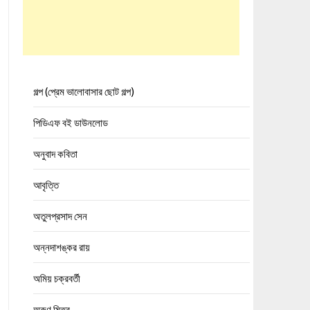
গল্প (প্রেম ভালোবাসার ছোট গল্প)
পিডিএফ বই ডাউনলোড
অনুবাদ কবিতা
আবৃত্তি
অতুলপ্রসাদ সেন
অন্নদাশঙ্কর রায়
অমিয় চক্রবর্তী
অরুণ মিত্র