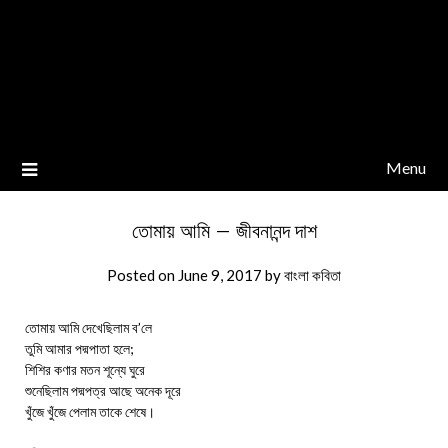
Menu
তোমায় আমি – জীবনানন্দ দাশ
Posted on
June 9, 2017
by
বাংলা কবিতা
তোমায় আমি দেখেছিলাম ব’লে
তুমি আমার পদ্মপাতা হলে;
শিশির কণার মতন শূন্যে ঘুরে
শুনেছিলাম পদ্মপত্র আছে অনেক দূরে
খুঁজে খুঁজে পেলাম তাকে শেষে।