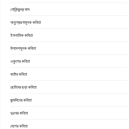
গোবিন্দচন্দ্র দাস
অনুপ্রেরণামূলক কবিতা
ইসলামিক কবিতা
উপদেশমূলক কবিতা
একুশের কবিতা
কষ্টের কবিতা
ছোটদের ছড়া কবিতা
জন্মদিনের কবিতা
দুঃখের কবিতা
দেশের কবিতা