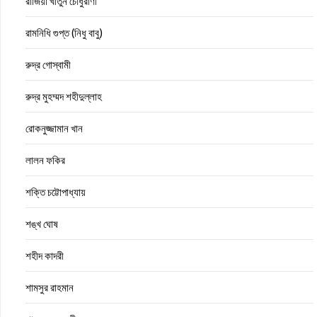
রাজিয়া খাতুন চৌধুরাণী
রামনিধি গুপ্ত (নিধু বাবু)
রুদ্র গোস্বামী
রুদ্র মুহম্মদ শহীদুল্লাহ
রোকনুজ্জামান খান
লালন ফকির
শক্তি চট্টোপাধ্যায়
শঙ্খ ঘোষ
শহীদ কাদরী
শামসুর রাহমান