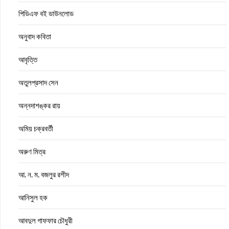
পিডিএফ বই ডাউনলোড
অনুবাদ কবিতা
আবৃত্তি
অতুলপ্রসাদ সেন
অন্নদাশঙ্কর রায়
অমিয় চক্রবর্তী
অরুণ মিত্র
আ. ন. ম. বজলুর রশীদ
আনিসুল হক
আবদুল গাফফার চৌধুরী