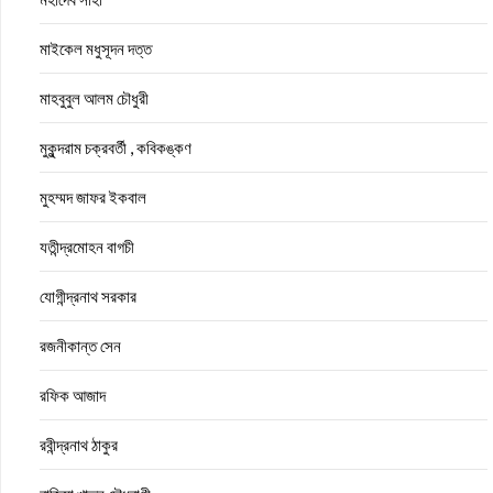
মাইকেল মধুসূদন দত্ত
মাহবুবুল আলম চৌধুরী
মুকুন্দরাম চক্রবর্তী , কবিকঙ্কণ
মুহম্মদ জাফর ইকবাল
যতীন্দ্রমোহন বাগচী
যোগীন্দ্রনাথ সরকার
রজনীকান্ত সেন
রফিক আজাদ
রবীন্দ্রনাথ ঠাকুর