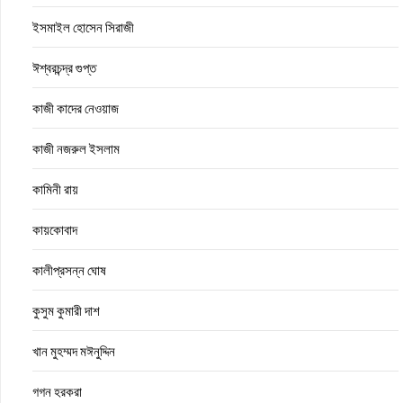
ইসমাইল হোসেন সিরাজী
ঈশ্বরচন্দ্র গুপ্ত
কাজী কাদের নেওয়াজ
কাজী নজরুল ইসলাম
কামিনী রায়
কায়কোবাদ
কালীপ্রসন্ন ঘোষ
কুসুম কুমারী দাশ
খান মুহম্মদ মঈনুদ্দিন
গগন হরকরা