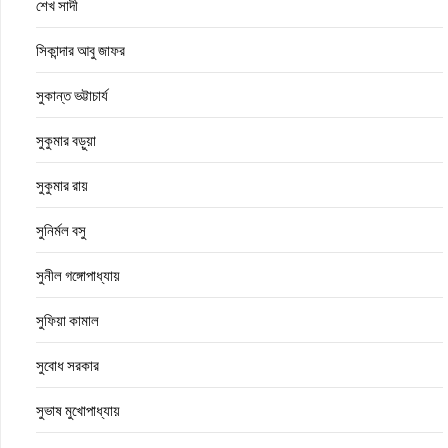
শেখ সাদী
সিকান্দার আবু জাফর
সুকান্ত ভট্টাচার্য
সুকুমার বড়ুয়া
সুকুমার রায়
সুনির্মল বসু
সুনীল গঙ্গোপাধ্যায়
সুফিয়া কামাল
সুবোধ সরকার
সুভাষ মুখোপাধ্যায়