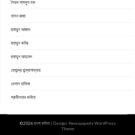
সৈয়দ শামসুল হক
হাসন রাজা
হুমায়ুন আজাদ
হুমায়ুন কবির
হুমায়ূন আহমেদ
হেমচন্দ্র বন্দ্যোপাধ্যায়
হেলাল হাফিজ
স্বাধীনতার কবিতা
©2026 বাংলা কবিতা
| Design:
Newspaperly WordPress
Theme