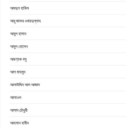
আবদুল হাকিম
আবু জাফর ওবায়দুল্লাহ
আবুল হাসান
আবুল হোসেন
আরণ্যক বসু
আল মাহমুদ
আলাউদ্দিন আল আজাদ
আলাওল
আসাদ চৌধুরী
আহসান হাবীব