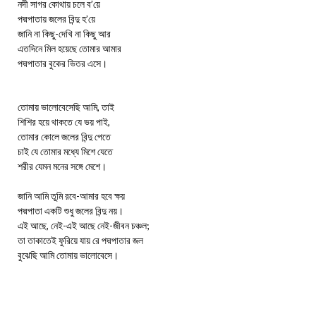
নদী সাগর কোথায় চলে ব’য়ে
পদ্মপাতায় জলের বিন্দু হ’য়ে
জানি না কিছু-দেখি না কিছু আর
এতদিনে মিল হয়েছে তোমার আমার
পদ্মপাতার বুকের ভিতর এসে।
তোমায় ভালোবেসেছি আমি, তাই
শিশির হয়ে থাকতে যে ভয় পাই,
তোমার কোলে জলের বিন্দু পেতে
চাই যে তোমার মধ্যে মিশে যেতে
শরীর যেমন মনের সঙ্গে মেশে।
জানি আমি তুমি রবে-আমার হবে ক্ষয়
পদ্মপাতা একটি শুধু জলের বিন্দু নয়।
এই আছে, নেই-এই আছে নেই-জীবন চঞ্চল;
তা তাকাতেই ফুরিয়ে যায় রে পদ্মপাতার জল
বুঝেছি আমি তোমায় ভালোবেসে।