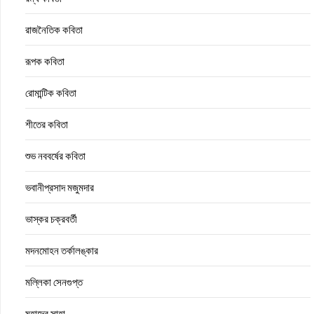
রাজনৈতিক কবিতা
রূপক কবিতা
রোমান্টিক কবিতা
শীতের কবিতা
শুভ নববর্ষের কবিতা
ভবানীপ্রসাদ মজুমদার
ভাস্কর চক্রবর্তী
মদনমোহন তর্কালঙ্কার
মল্লিকা সেনগুপ্ত
মহাদেব সাহা