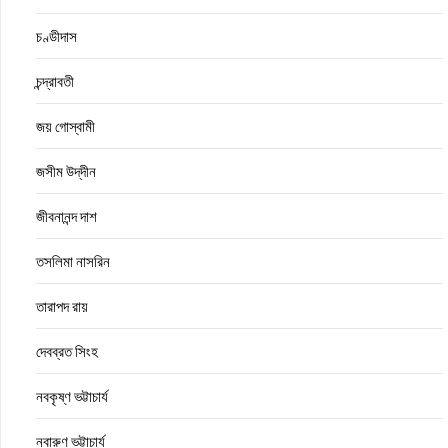
চণ্ডীদাস
চন্দ্রাবতী
জয় গোস্বামী
জসীম উদ্‌দীন
জীবনানন্দ দাশ
তসলিমা নাসরিন
তারাপদ রায়
দেবব্রত সিংহ
নবকৃষ্ণ ভট্টাচার্য
নবারুণ ভট্টাচার্য