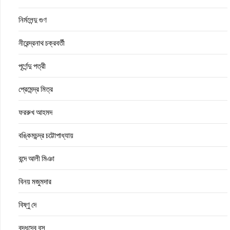
নির্মলেন্দু গুণ
নীরেন্দ্রনাথ চক্রবর্তী
পূর্ণেন্দু পত্রী
প্রেমেন্দ্র মিত্র
ফররুখ আহমদ
বঙ্কিমচন্দ্র চট্টোপাধ্যায়
বন্দে আলী মিঞা
বিনয় মজুমদার
বিষ্ণু দে
বুদ্ধদেব বসু