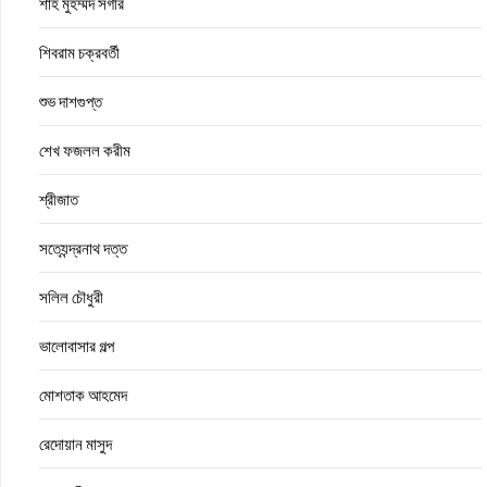
শাহ মুহম্মদ সগীর
শিবরাম চক্রবর্তী
শুভ দাশগুপ্ত
শেখ ফজলল করীম
শ্রীজাত
সত্যেন্দ্রনাথ দত্ত
সলিল চৌধুরী
ভালোবাসার গল্প
মোশতাক আহমেদ
রেদোয়ান মাসুদ