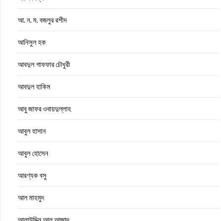
আ. ন. ম. বজলুর রশীদ
আনিসুল হক
আবদুল গাফফার চৌধুরী
আবদুল হাকিম
আবু জাফর ওবায়দুল্লাহ
আবুল হাসান
আবুল হোসেন
আরণ্যক বসু
আল মাহমুদ
আলাউদ্দিন আল আজাদ