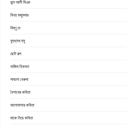
বন্দে আলী মিঞা
বিনয় মজুমদার
বিষ্ণু দে
বুদ্ধদেব বসু
ছোট গল্প
নাজিম হিকমত
পাবলো নেরুদা
বৈশাখের কবিতা
ভালোবাসার কবিতা
মাকে নিয়ে কবিতা