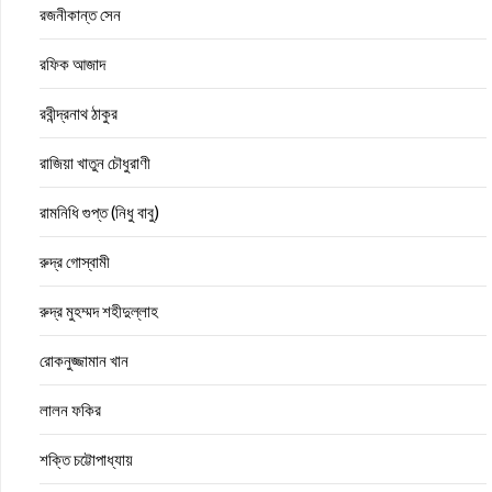
রজনীকান্ত সেন
রফিক আজাদ
রবীন্দ্রনাথ ঠাকুর
রাজিয়া খাতুন চৌধুরাণী
রামনিধি গুপ্ত (নিধু বাবু)
রুদ্র গোস্বামী
রুদ্র মুহম্মদ শহীদুল্লাহ
রোকনুজ্জামান খান
লালন ফকির
শক্তি চট্টোপাধ্যায়