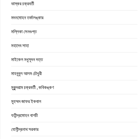
ভাস্কর চক্রবর্তী
মদনমোহন তর্কালঙ্কার
মল্লিকা সেনগুপ্ত
মহাদেব সাহা
মাইকেল মধুসূদন দত্ত
মাহবুবুল আলম চৌধুরী
মুকুন্দরাম চক্রবর্তী , কবিকঙ্কণ
মুহম্মদ জাফর ইকবাল
যতীন্দ্রমোহন বাগচী
যোগীন্দ্রনাথ সরকার