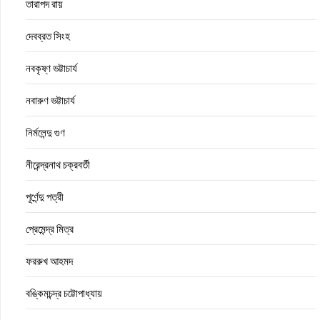
তারাপদ রায়
দেবব্রত সিংহ
নবকৃষ্ণ ভট্টাচার্য
নবারুণ ভট্টাচার্য
নির্মলেন্দু গুণ
নীরেন্দ্রনাথ চক্রবর্তী
পূর্ণেন্দু পত্রী
প্রেমেন্দ্র মিত্র
ফররুখ আহমদ
বঙ্কিমচন্দ্র চট্টোপাধ্যায়