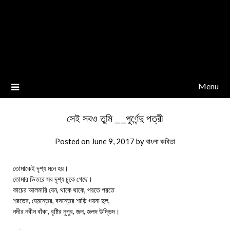
Menu
সেই সবও তুমি __পূর্ণেন্দু পত্রী
Posted on
June 9, 2017
by
বাংলা কবিতা
তোমাকেই দৃশ্য মনে হয়।
তোমার ভিতরে সব দৃশ্য ঢুকে গেছে।
কাচের আলমারি যেন, থাকে থাকে, পরতে পরতে
শরতের, হেমন্তের, বসন্তের শাড়ি গয়না দুল,
নদীর নবীন বাঁকা, বৃষ্টির নুপুর, জল, জলদ উদ্ভিদ।