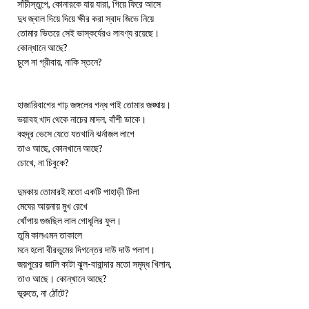
সাঁচীস্তুপে, কোনারকে যায় যারা, গিয়ে ফিরে আসে
দুধ জ্বাল দিয়ে দিয়ে ক্ষীর করা স্বাদ জিভে নিয়ে
তোমার ভিতরে সেই ভাস্কর্যেরও লাবণ্য রয়েছে।
কোন্‌খানে আছে?
চুলে না গ্রীবায়, নাকি স্তনে?
হাজারিবাগের গাঢ় জঙ্গলের গন্ধ পাই তোমার জঙ্ঘায়।
ভয়াবহ খাদ থেকে নাচের মাদল, বাঁশী ডাকে।
বহুদূর ভেসে যেতে যতখানি ঝর্নাজল লাগে
তাও আছে, কোনখানে আছে?
চোখে, না চিবুকে?
দুমকায় তোমারই মতো একটি পাহাড়ী টিলা
মেঘের আয়নায় মুখ রেখে
খোঁপায় গুজছিল লাল গোধূলির ফুল।
তুমি কালএমন তাকালে
মনে হলো বীরভুমের দিগন্তের দাউ দাউ পলাশ।
জয়পুরের জালি কাটা ঝুল-বারান্দার মতো সমৃদ্ধ খিলান,
তাও আছে। কোন্‌খানে আছে?
ভূরুতে, না ঠোঁটে?