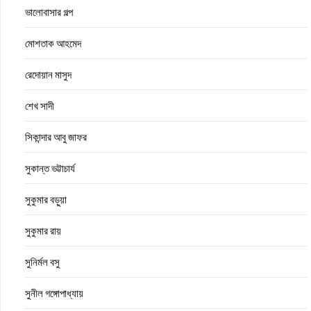
ভালোবাসার গল্প
মোশতাক আহমেদ
রেদোয়ান মাসুদ
শেখ সাদী
সিকান্দার আবু জাফর
সুকান্ত ভট্টাচার্য
সুকুমার বড়ুয়া
সুকুমার রায়
সুনির্মল বসু
সুনীল গঙ্গোপাধ্যায়