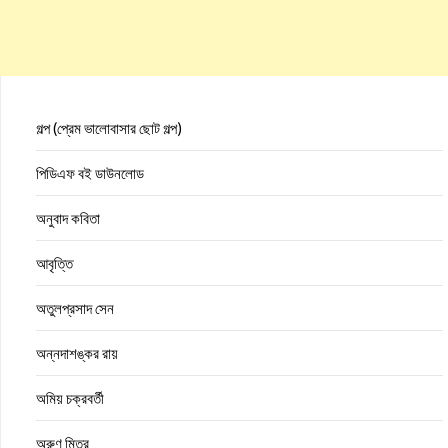
গল্প (প্রেম ভালোবাসার ছোট গল্প)
পিডিএফ বই ডাউনলোড
অনুবাদ কবিতা
আবৃত্তি
অতুলপ্রসাদ সেন
অন্নদাশঙ্কর রায়
অমিয় চক্রবর্তী
অরুণ মিত্র