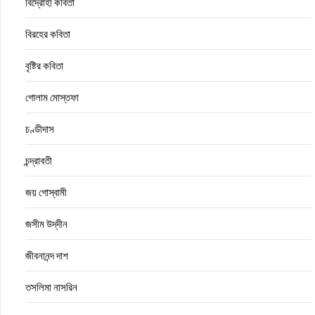
বিদ্রোহী কবিতা
বিরহের কবিতা
বৃষ্টির কবিতা
গোলাম মোস্তফা
চণ্ডীদাস
চন্দ্রাবতী
জয় গোস্বামী
জসীম উদ্‌দীন
জীবনানন্দ দাশ
তসলিমা নাসরিন