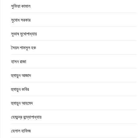
সুফিয়া কামাল
সুবোধ সরকার
সুভাষ মুখোপাধ্যায়
সৈয়দ শামসুল হক
হাসন রাজা
হুমায়ুন আজাদ
হুমায়ুন কবির
হুমায়ূন আহমেদ
হেমচন্দ্র বন্দ্যোপাধ্যায়
হেলাল হাফিজ