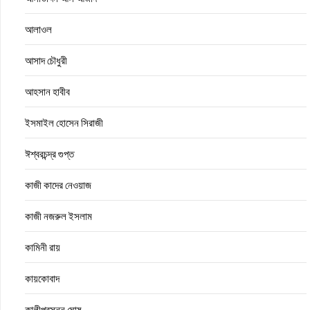
আলাওল
আসাদ চৌধুরী
আহসান হাবীব
ইসমাইল হোসেন সিরাজী
ঈশ্বরচন্দ্র গুপ্ত
কাজী কাদের নেওয়াজ
কাজী নজরুল ইসলাম
কামিনী রায়
কায়কোবাদ
কালীপ্রসন্ন ঘোষ