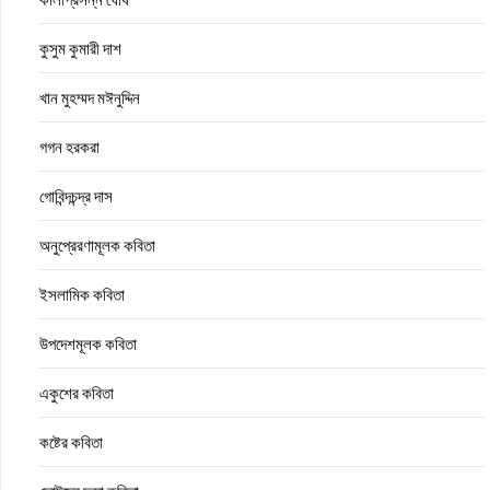
কুসুম কুমারী দাশ
খান মুহম্মদ মঈনুদ্দিন
গগন হরকরা
গোবিন্দচন্দ্র দাস
অনুপ্রেরণামূলক কবিতা
ইসলামিক কবিতা
উপদেশমূলক কবিতা
একুশের কবিতা
কষ্টের কবিতা