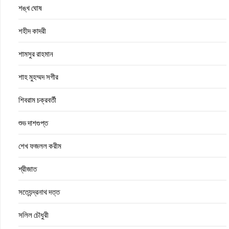
শঙ্খ ঘোষ
শহীদ কাদরী
শামসুর রাহমান
শাহ মুহম্মদ সগীর
শিবরাম চক্রবর্তী
শুভ দাশগুপ্ত
শেখ ফজলল করীম
শ্রীজাত
সত্যেন্দ্রনাথ দত্ত
সলিল চৌধুরী