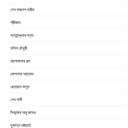
শেখ ফজলল করীম
শ্রীজাত
সত্যেন্দ্রনাথ দত্ত
সলিল চৌধুরী
ভালোবাসার গল্প
মোশতাক আহমেদ
রেদোয়ান মাসুদ
শেখ সাদী
সিকান্দার আবু জাফর
সুকান্ত ভট্টাচার্য