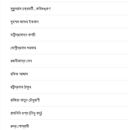
মুকুন্দরাম চক্রবর্তী , কবিকঙ্কণ
মুহম্মদ জাফর ইকবাল
যতীন্দ্রমোহন বাগচী
যোগীন্দ্রনাথ সরকার
রজনীকান্ত সেন
রফিক আজাদ
রবীন্দ্রনাথ ঠাকুর
রাজিয়া খাতুন চৌধুরাণী
রামনিধি গুপ্ত (নিধু বাবু)
রুদ্র গোস্বামী