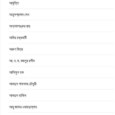
আবৃত্তি
অতুলপ্রসাদ সেন
অন্নদাশঙ্কর রায়
অমিয় চক্রবর্তী
অরুণ মিত্র
আ. ন. ম. বজলুর রশীদ
আনিসুল হক
আবদুল গাফফার চৌধুরী
আবদুল হাকিম
আবু জাফর ওবায়দুল্লাহ