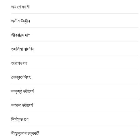
জয় গোস্বামী
জসীম উদ্‌দীন
জীবনানন্দ দাশ
তসলিমা নাসরিন
তারাপদ রায়
দেবব্রত সিংহ
নবকৃষ্ণ ভট্টাচার্য
নবারুণ ভট্টাচার্য
নির্মলেন্দু গুণ
নীরেন্দ্রনাথ চক্রবর্তী