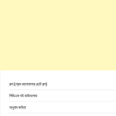
গল্প (প্রেম ভালোবাসার ছোট গল্প)
পিডিএফ বই ডাউনলোড
অনুবাদ কবিতা