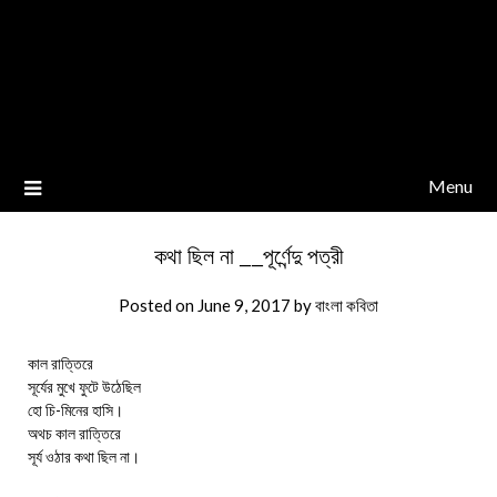
Menu
কথা ছিল না __পূর্ণেন্দু পত্রী
Posted on
June 9, 2017
by
বাংলা কবিতা
কাল রাত্তিরে
সূর্যের মুখে ফুটে উঠেছিল
হো চি-মিনের হাসি।
অথচ কাল রাত্তিরে
সূর্য ওঠার কথা ছিল না।