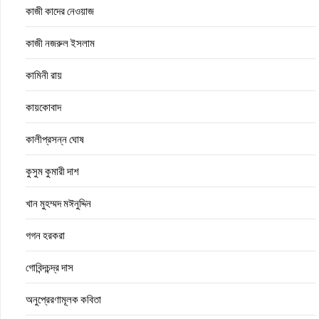
কাজী কাদের নেওয়াজ
কাজী নজরুল ইসলাম
কামিনী রায়
কায়কোবাদ
কালীপ্রসন্ন ঘোষ
কুসুম কুমারী দাশ
খান মুহম্মদ মঈনুদ্দিন
গগন হরকরা
গোবিন্দচন্দ্র দাস
অনুপ্রেরণামূলক কবিতা