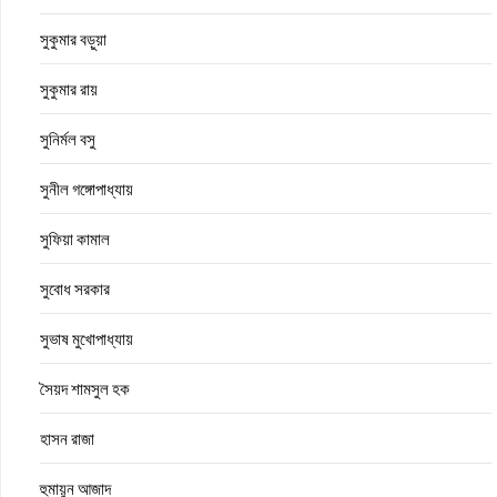
সুকুমার বড়ুয়া
সুকুমার রায়
সুনির্মল বসু
সুনীল গঙ্গোপাধ্যায়
সুফিয়া কামাল
সুবোধ সরকার
সুভাষ মুখোপাধ্যায়
সৈয়দ শামসুল হক
হাসন রাজা
হুমায়ুন আজাদ