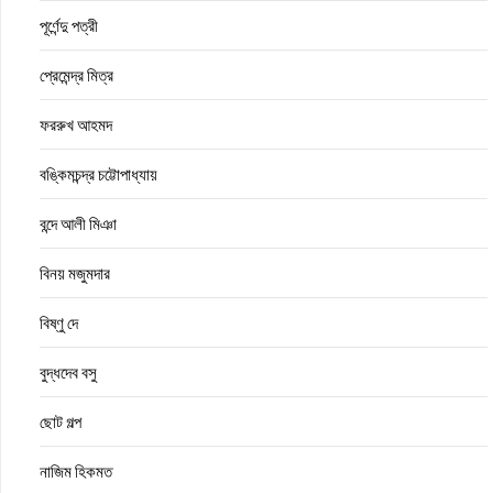
পূর্ণেন্দু পত্রী
প্রেমেন্দ্র মিত্র
ফররুখ আহমদ
বঙ্কিমচন্দ্র চট্টোপাধ্যায়
বন্দে আলী মিঞা
বিনয় মজুমদার
বিষ্ণু দে
বুদ্ধদেব বসু
ছোট গল্প
নাজিম হিকমত