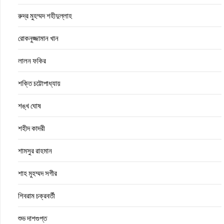
রুদ্র মুহম্মদ শহীদুল্লাহ
রোকনুজ্জামান খান
লালন ফকির
শক্তি চট্টোপাধ্যায়
শঙ্খ ঘোষ
শহীদ কাদরী
শামসুর রাহমান
শাহ মুহম্মদ সগীর
শিবরাম চক্রবর্তী
শুভ দাশগুপ্ত