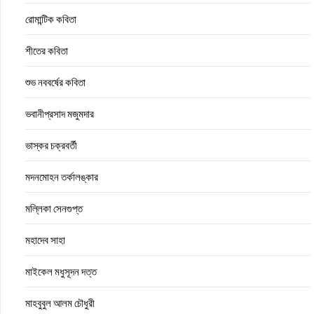
রোমান্টিক কবিতা
শীতের কবিতা
শুভ নববর্ষের কবিতা
ভবানীপ্রসাদ মজুমদার
ভাস্কর চক্রবর্তী
মদনমোহন তর্কালঙ্কার
মল্লিকা সেনগুপ্ত
মহাদেব সাহা
মাইকেল মধুসূদন দত্ত
মাহবুবুল আলম চৌধুরী