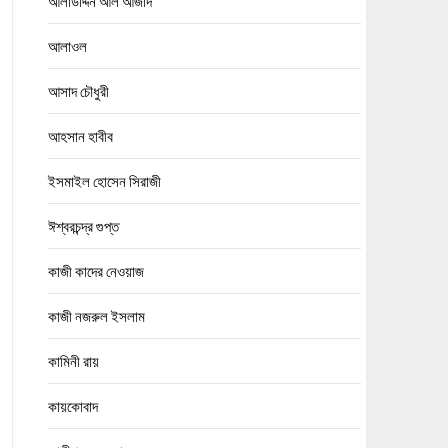
আলাউদ্দিন আল আজাদ
আলাওল
আসাদ চৌধুরী
আহসান হাবীব
ইসমাইল হোসেন সিরাজী
ঈশ্বরচন্দ্র গুপ্ত
কাজী কাদের নেওয়াজ
কাজী নজরুল ইসলাম
কামিনী রায়
কায়কোবাদ