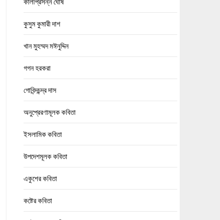
কালীপ্রসন্ন ঘোষ
কুসুম কুমারী দাশ
খান মুহম্মদ মঈনুদ্দিন
গগন হরকরা
গোবিন্দচন্দ্র দাস
অনুপ্রেরণামূলক কবিতা
ইসলামিক কবিতা
উপদেশমূলক কবিতা
একুশের কবিতা
কষ্টের কবিতা