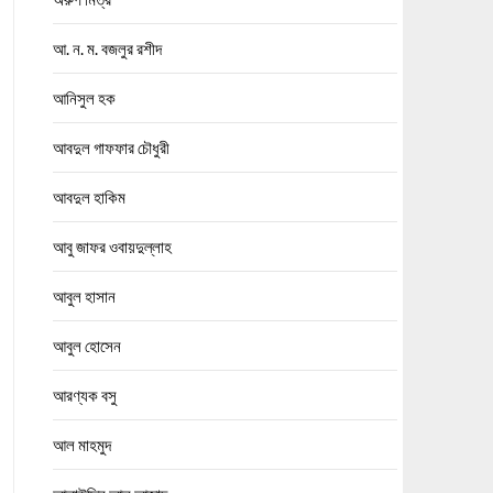
আ. ন. ম. বজলুর রশীদ
আনিসুল হক
আবদুল গাফফার চৌধুরী
আবদুল হাকিম
আবু জাফর ওবায়দুল্লাহ
আবুল হাসান
আবুল হোসেন
আরণ্যক বসু
আল মাহমুদ