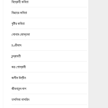
বিদ্রোহী কবিতা
বিরহের কবিতা
বৃষ্টির কবিতা
গোলাম মোস্তফা
চণ্ডীদাস
চন্দ্রাবতী
জয় গোস্বামী
জসীম উদ্‌দীন
জীবনানন্দ দাশ
তসলিমা নাসরিন