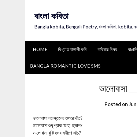
Skip
to
বাংলা কবিতা
content
Bangla kobita, Bengali Poetry, বাংলা কবিতা, kobita, 
HOME
বিখ্যাত বাঙ্গালী কবি
কবিতার বিষয়
বাঙাল
BANGLA ROMANTIC LOVE SMS
ভালোবাসা __স
Posted on
Jun
ভালোবাসা নয় স্তনের ওপরে দাঁত?
ভালোবাসা শুধু শ্রাবণের হা-হুতাশ?
ভালোবাসা বুঝি হৃদয় সমীপে আঁচ?