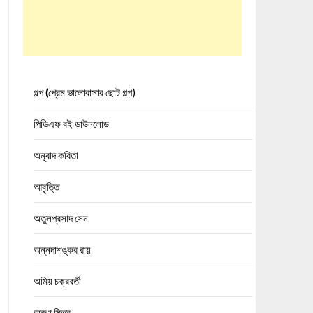
গল্প (প্রেম ভালোবাসার ছোট গল্প)
পিডিএফ বই ডাউনলোড
অনুবাদ কবিতা
আবৃত্তি
অতুলপ্রসাদ সেন
অন্নদাশঙ্কর রায়
অমিয় চক্রবর্তী
অরুণ মিত্র