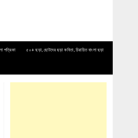
লা পত্রিকা
৫০+ ছড়া, ছোটদের ছড়া কবিতা, চিরায়িত বাংলা ছড়া