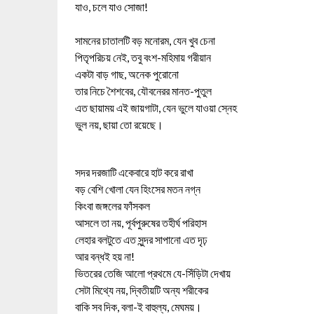
যাও, চলে যাও সোজা!
সামনের চাতালটি বড় মনোরম, যেন খুব চেনা
পিতৃপরিচয় নেই, তবু বংশ-মহিমায় গরীয়ান
একটা বাড় গাছ, অনেক পুরোনো
তার নিচে শৈশবের, যৌবনেরর মানত-পুতুল
এত ছায়াময় এই জায়গাটা, যেন ভুলে যাওয়া স্নেহ
ভুল নয়, ছায়া তো রয়েছে।
সদর দরজাটি একেবারে হাট করে রাখা
বড় বেশি খোলা যেন হিংসের মতন নগ্ন
কিংবা জঙ্গলের ফাঁসকল
আসলে তা নয়, পূর্বপুরুষের তহীর্ঘ পরিহাস
লেহার বলটুতে এত সুন্দর সাপানো এত দৃঢ়
আর বন্ধই হয় না!
ভিতরের তেজি আলো প্রথমে যে-সিঁড়িটা দেখায়
সেটা মিথ্যে নয়, দ্বিতীয়টি অন্য শরীকের
বাকি সব দিক, বলা-ই বাহুল্য, মেঘময়।