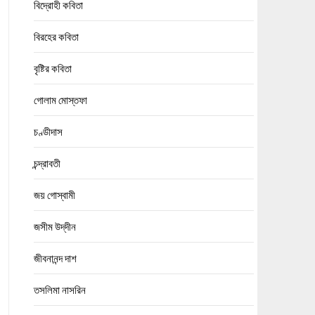
বিদ্রোহী কবিতা
বিরহের কবিতা
বৃষ্টির কবিতা
গোলাম মোস্তফা
চণ্ডীদাস
চন্দ্রাবতী
জয় গোস্বামী
জসীম উদ্‌দীন
জীবনানন্দ দাশ
তসলিমা নাসরিন