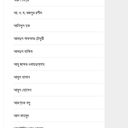
আ. ন. ম. বজলুর রশীদ
আনিসুল হক
আবদুল গাফফার চৌধুরী
আবদুল হাকিম
আবু জাফর ওবায়দুল্লাহ
আবুল হাসান
আবুল হোসেন
আরণ্যক বসু
আল মাহমুদ