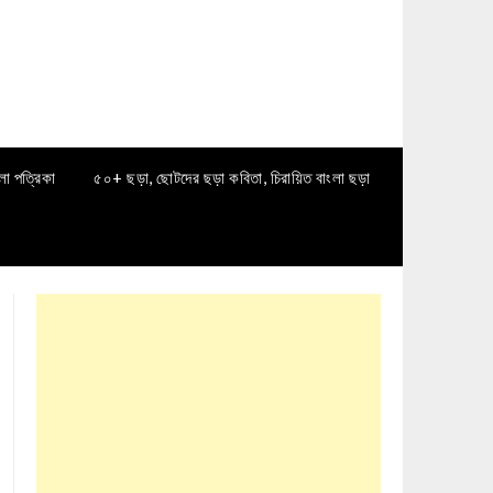
লা পত্রিকা
৫০+ ছড়া, ছোটদের ছড়া কবিতা, চিরায়িত বাংলা ছড়া