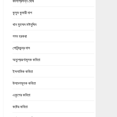
কালীপ্রসন্ন ঘোষ
কুসুম কুমারী দাশ
খান মুহম্মদ মঈনুদ্দিন
গগন হরকরা
গোবিন্দচন্দ্র দাস
অনুপ্রেরণামূলক কবিতা
ইসলামিক কবিতা
উপদেশমূলক কবিতা
একুশের কবিতা
কষ্টের কবিতা