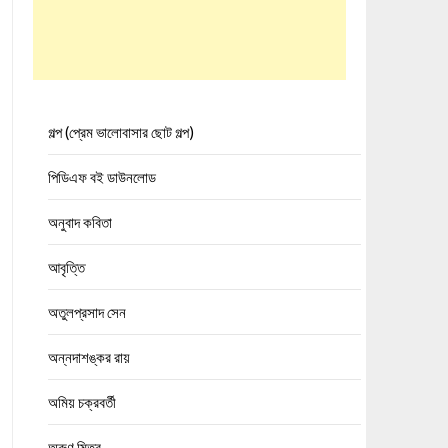
গল্প (প্রেম ভালোবাসার ছোট গল্প)
পিডিএফ বই ডাউনলোড
অনুবাদ কবিতা
আবৃত্তি
অতুলপ্রসাদ সেন
অন্নদাশঙ্কর রায়
অমিয় চক্রবর্তী
অরুণ মিত্র