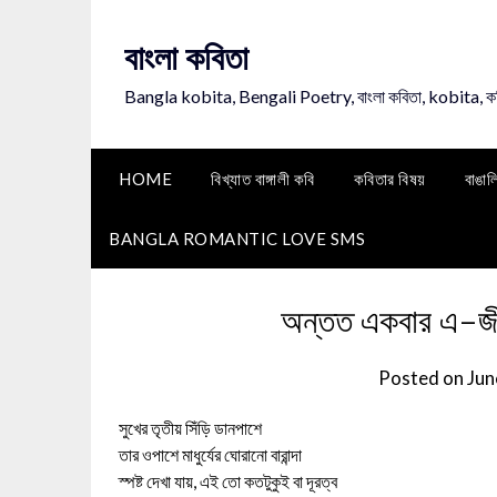
Skip
to
বাংলা কবিতা
content
Bangla kobita, Bengali Poetry, বাংলা কবিতা, kobita, 
HOME
বিখ্যাত বাঙ্গালী কবি
কবিতার বিষয়
বাঙাল
BANGLA ROMANTIC LOVE SMS
অন্তত একবার এ-জীবন
Posted on
Jun
সুখের তৃতীয় সিঁড়ি ডানপাশে
তার ওপাশে মাধুর্যের ঘোরানো বারান্দা
স্পষ্ট দেখা যায়, এই তো কতটুকুই বা দূরত্ব