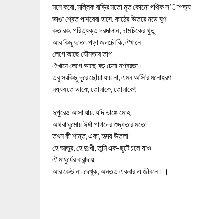
মনে করো, মল্লিক বাড়ির মতো মৃত কোনো পথিক স’াপত্য
ভাঙা শ্বেত পাথরেরা হাসে, কাঠের ভিতরে নড়ে ঘুণ
কত রক, পরিত্যক্ত দরদালান, চামচিকের থুতু
আর কিছু ছাতা-পড়া জলচৌকি, ঐখানে
লেগে আছে যৌনতার তাপ
ঐখানে লেগে আছে বড় চেনা নশ্বরতা।
তবু সবকিছু দূরে ছোঁয়া যায় না, এমন অসি’র মনোহরণ
মধ্যরাতে ডাকে, তোমাকে, তোমাকে!
দুপুরেও আসা যায়, যদি ভাঙে মোহ
অথবা ঘুমোয় ঈর্ষা পাগলের শুদ্ধতার মতো
তখন কী শান্ত, একা, হৃদয় উতলা
হে আতুর, হে দুঃখী, তুমি এক-ছুটে চলে যাও
ঐ মাধুর্যের বারান্দায়
আর কেউ না-দেখুক, অন্তত একবার এ জীবনে।।