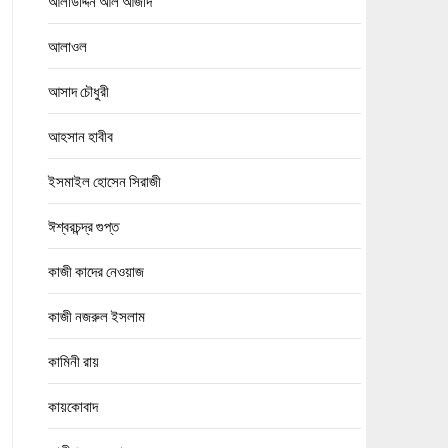
আলাউদ্দিন আল আজাদ
আলাওল
আসাদ চৌধুরী
আহসান হাবীব
ইসমাইল হোসেন সিরাজী
ঈশ্বরচন্দ্র গুপ্ত
কাজী কাদের নেওয়াজ
কাজী নজরুল ইসলাম
কামিনী রায়
কায়কোবাদ