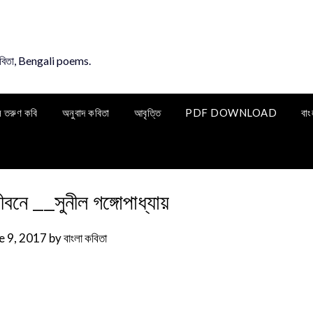
কবিতা, Bengali poems.
ি তরুণ কবি
অনুবাদ কবিতা
আবৃত্তি
PDF DOWNLOAD
বাং
ে __সুনীল গঙ্গোপাধ্যায়
e 9, 2017
by
বাংলা কবিতা