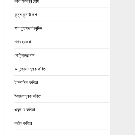
কালীপ্রসন্ন ঘোষ
কুসুম কুমারী দাশ
খান মুহম্মদ মঈনুদ্দিন
গগন হরকরা
গোবিন্দচন্দ্র দাস
অনুপ্রেরণামূলক কবিতা
ইসলামিক কবিতা
উপদেশমূলক কবিতা
একুশের কবিতা
কষ্টের কবিতা