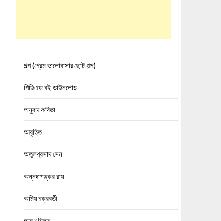
গল্প (প্রেম ভালোবাসার ছোট গল্প)
পিডিএফ বই ডাউনলোড
অনুবাদ কবিতা
আবৃত্তি
অতুলপ্রসাদ সেন
অন্নদাশঙ্কর রায়
অমিয় চক্রবর্তী
অরুণ মিত্র