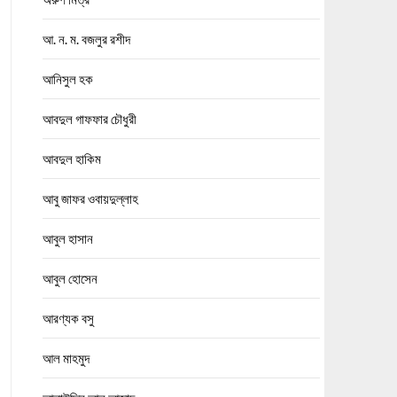
আ. ন. ম. বজলুর রশীদ
আনিসুল হক
আবদুল গাফফার চৌধুরী
আবদুল হাকিম
আবু জাফর ওবায়দুল্লাহ
আবুল হাসান
আবুল হোসেন
আরণ্যক বসু
আল মাহমুদ