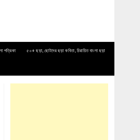
লা পত্রিকা
৫০+ ছড়া, ছোটদের ছড়া কবিতা, চিরায়িত বাংলা ছড়া