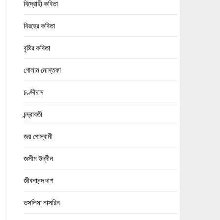
বিদ্রোহী কবিতা
বিরহের কবিতা
বৃষ্টির কবিতা
গোলাম মোস্তফা
চণ্ডীদাস
চন্দ্রাবতী
জয় গোস্বামী
জসীম উদ্‌দীন
জীবনানন্দ দাশ
তসলিমা নাসরিন