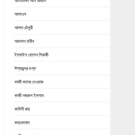
আলাউদ্দিন আল আজাদ
আলাওল
আসাদ চৌধুরী
আহসান হাবীব
ইসমাইল হোসেন সিরাজী
ঈশ্বরচন্দ্র গুপ্ত
কাজী কাদের নেওয়াজ
কাজী নজরুল ইসলাম
কামিনী রায়
কায়কোবাদ