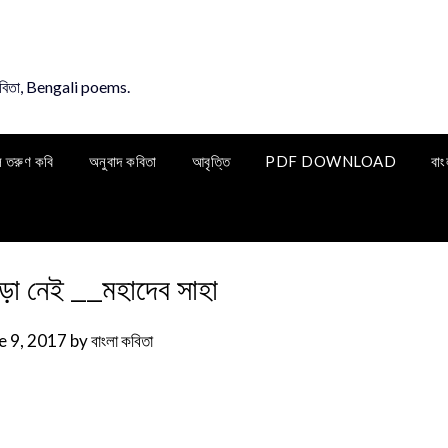
কবিতা, Bengali poems.
ি তরুণ কবি
অনুবাদ কবিতা
আবৃত্তি
PDF DOWNLOAD
বাং
ড়া নেই __মহাদেব সাহা
e 9, 2017
by
বাংলা কবিতা