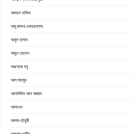
আবদুল হাকিম
আবু জাফর ওবায়দুল্লাহ
আবুল হাসান
আবুল হোসেন
আরণ্যক বসু
আল মাহমুদ
আলাউদ্দিন আল আজাদ
আলাওল
আসাদ চৌধুরী
আহসান হাবীব