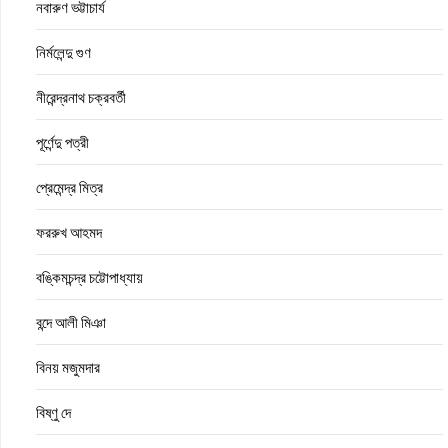
নবারুণ ভট্টাচার্য
নির্মলেন্দু গুণ
নীরেন্দ্রনাথ চক্রবর্তী
পূর্ণেন্দু পত্রী
প্রেমেন্দ্র মিত্র
ফররুখ আহমদ
বঙ্কিমচন্দ্র চট্টোপাধ্যায়
বন্দে আলী মিঞা
বিনয় মজুমদার
বিষ্ণু দে