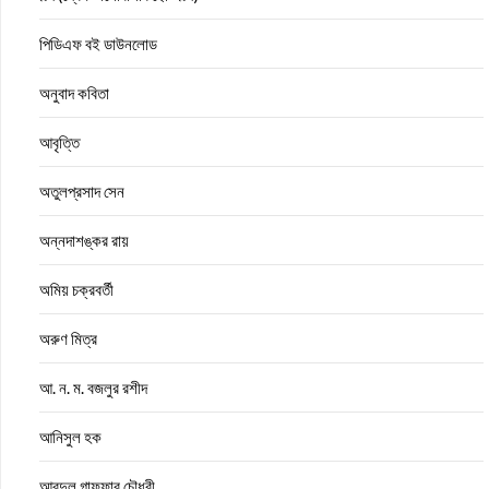
পিডিএফ বই ডাউনলোড
অনুবাদ কবিতা
আবৃত্তি
অতুলপ্রসাদ সেন
অন্নদাশঙ্কর রায়
অমিয় চক্রবর্তী
অরুণ মিত্র
আ. ন. ম. বজলুর রশীদ
আনিসুল হক
আবদুল গাফফার চৌধুরী