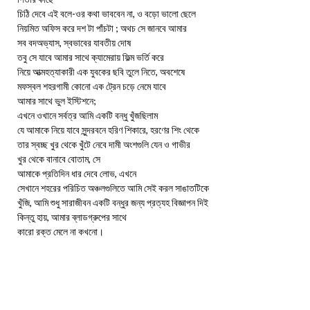
চিঠি দেবে এই বলে-ওর কথা ভাববেন না, ও বড়ো ভালো ছেলে
নিয়মিত অফিস করে দশ টা পাঁচটা ; অথচ সে জানবে আমার
সব বদঅভ্যাস, স্বভাবের যাবতীয় দোষ
তবু সে যাবে আমার সাথে ক্যামেরায় ফিল্ম ভর্তি করে
নিয়ে আত্মহত্যাকারী এক যুবকের ছবি তুলে নিতে, অবশেষে
মফস্বল শহরগামী কোনো এক ট্রেন চড়ে নেমে যাবে
আমার সাথে ভুল ইস্টিশনে;
এখনে ওখানে সর্বত্র আমি একটি বন্ধু খুঁজছিলাম
যে আমাকে নিয়ে যাবে সুন্দরবনে হরিণ শিকারে, হরণের শিং থেকে
তার স্বচ্ছ খুর থেকে খুঁটে নেবে দামী অংশগুলি যেন ও গাভীর
খুর থেকে বানাবে বোতাম, সে
আমাকে প্রতিদিন ধার দেবে লোভ, এখনে
সেখানে শহরের পরিচিত অঞ্চলগুলিতে আমি সেই করল সাঙাতটিকে
খুঁজি, আমি শুধু সারাজীবন একটি বন্ধুর জন্য প্রত্যহ বিজ্ঞাপন দিই
কিন্তু হায়, আমার ব্লাডগ্রুপের সাথে
কারো রক্ত মেলে না কখনো।