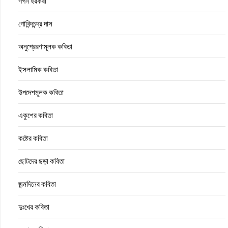
গগন হরকরা
গোবিন্দচন্দ্র দাস
অনুপ্রেরণামূলক কবিতা
ইসলামিক কবিতা
উপদেশমূলক কবিতা
একুশের কবিতা
কষ্টের কবিতা
ছোটদের ছড়া কবিতা
জন্মদিনের কবিতা
দুঃখের কবিতা