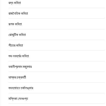
রম্য কবিতা
রাজনৈতিক কবিতা
রূপক কবিতা
রোমান্টিক কবিতা
শীতের কবিতা
শুভ নববর্ষের কবিতা
ভবানীপ্রসাদ মজুমদার
ভাস্কর চক্রবর্তী
মদনমোহন তর্কালঙ্কার
মল্লিকা সেনগুপ্ত