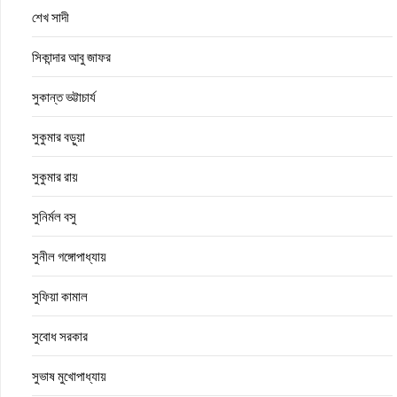
শেখ সাদী
সিকান্দার আবু জাফর
সুকান্ত ভট্টাচার্য
সুকুমার বড়ুয়া
সুকুমার রায়
সুনির্মল বসু
সুনীল গঙ্গোপাধ্যায়
সুফিয়া কামাল
সুবোধ সরকার
সুভাষ মুখোপাধ্যায়