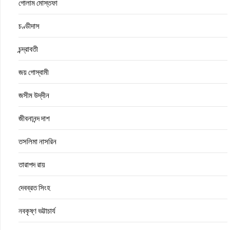
গোলাম মোস্তফা
চণ্ডীদাস
চন্দ্রাবতী
জয় গোস্বামী
জসীম উদ্‌দীন
জীবনানন্দ দাশ
তসলিমা নাসরিন
তারাপদ রায়
দেবব্রত সিংহ
নবকৃষ্ণ ভট্টাচার্য