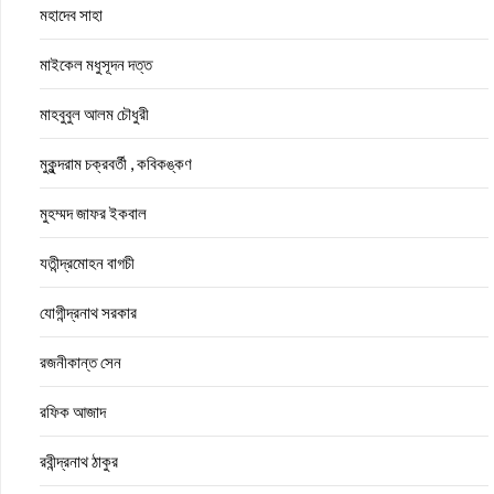
মহাদেব সাহা
মাইকেল মধুসূদন দত্ত
মাহবুবুল আলম চৌধুরী
মুকুন্দরাম চক্রবর্তী , কবিকঙ্কণ
মুহম্মদ জাফর ইকবাল
যতীন্দ্রমোহন বাগচী
যোগীন্দ্রনাথ সরকার
রজনীকান্ত সেন
রফিক আজাদ
রবীন্দ্রনাথ ঠাকুর