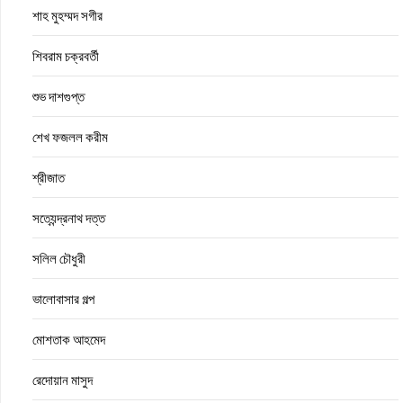
শাহ মুহম্মদ সগীর
শিবরাম চক্রবর্তী
শুভ দাশগুপ্ত
শেখ ফজলল করীম
শ্রীজাত
সত্যেন্দ্রনাথ দত্ত
সলিল চৌধুরী
ভালোবাসার গল্প
মোশতাক আহমেদ
রেদোয়ান মাসুদ