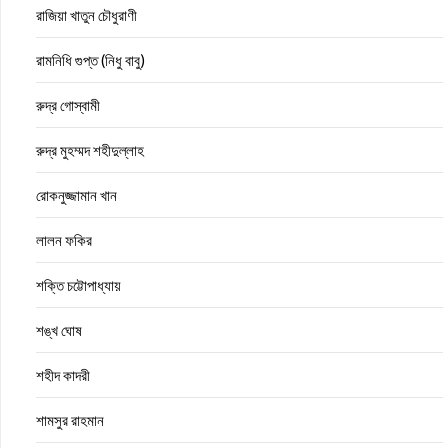
রাজিয়া খাতুন চৌধুরাণী
রামনিধি গুপ্ত (নিধু বাবু)
রুদ্র গোস্বামী
রুদ্র মুহম্মদ শহীদুল্লাহ
রোকনুজ্জামান খান
লালন ফকির
শক্তি চট্টোপাধ্যায়
শঙ্খ ঘোষ
শহীদ কাদরী
শামসুর রাহমান