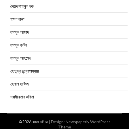
সৈয়দ শামসুল হক
হাসন রাজা
হুমায়ুন আজাদ
হুমায়ুন কবির
হুমায়ূন আহমেদ
হেমচন্দ্র বন্দ্যোপাধ্যায়
হেলাল হাফিজ
স্বাধীনতার কবিতা
©2026 বাংলা কবিতা
| Design:
Newspaperly WordPress
Theme