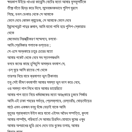
ক্ষয়কাশ উইয়ে-খাওয়া কারেন্সি নোটের মতো আমার ফুসফুসটিকে
তীক্ষ্ণ দাঁতে ছিদ্র করে দিলে, সন্দেহজনকভাবে পুলিশ ঘুরলে
পিছে, ডবল ডেকার থেকে সে আমাকে
ফেলে দেবে কোমল ব্যান্ডেজ, সে আমাকে ফেলে দেবে
ট্রান্সপেরেন্ট পাদুর রুমাল, আমি যাবো পাথি হয়ে পুলিশ-স্কোয়াড
থেকে
জেনেভায় নিরস্ত্রীকরণ সম্মেলনে, বলবো-
আমি প্রেমিকার পলাতক গুপ্তচর ;
সে এসে অন্ধকারে চতুর চেরের মতো
আমার পকেট থেকে নেবে সব স্তলপদ্মগুলি
বলবে কনের কাছে চুপিচুপি অসম্ভব বদমাশ সে,
-চল্‌ ঘুরে আসি রাতের শো থেকে
তারপর নিয়ে যাবে ক্রমাগত ভুল ঠিকানায়
তবু সেই ভীষণ বদমাশটা আমার সমস্ত ভুল ভাগ করে নেবে,
ওর সমস্ত পাপ লিখে যাবে আমার ডায়েরিতে
আমার পাপ হাতে নিয়ে ধর্মযাজকের মতো অহঙ্কারে ঢুকবে গির্জায়
আমি এই ঢাকা শহরের সর্বত্র, প্রেসক্লাবে, রেস্তরাঁয়, ঘোড়দৌড়ের
মাঠে এমন একজন বন্ধু খঁজে বেড়াই যাকে আমি
মৃত্যৃর প্রাক্কালে উইল করে যাবো এইসব অবৈধ সম্পত্তি, কুৎসা
আমার লাম্পট্য, পরিবর্তে সে আমার চিরদিন যোযাবে ঘুমের ওষুধ
আমার অপরাধের ছুরি রেখে দেবে তার বুকের তলায়, আমার
পিতার কাছে