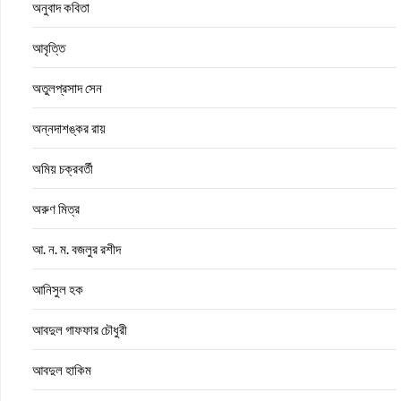
অনুবাদ কবিতা
আবৃত্তি
অতুলপ্রসাদ সেন
অন্নদাশঙ্কর রায়
অমিয় চক্রবর্তী
অরুণ মিত্র
আ. ন. ম. বজলুর রশীদ
আনিসুল হক
আবদুল গাফফার চৌধুরী
আবদুল হাকিম