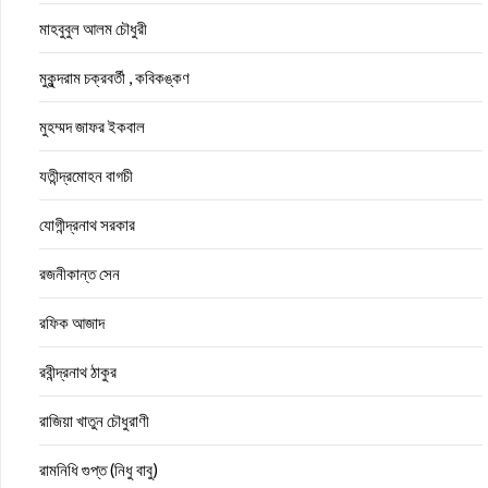
মাহবুবুল আলম চৌধুরী
মুকুন্দরাম চক্রবর্তী , কবিকঙ্কণ
মুহম্মদ জাফর ইকবাল
যতীন্দ্রমোহন বাগচী
যোগীন্দ্রনাথ সরকার
রজনীকান্ত সেন
রফিক আজাদ
রবীন্দ্রনাথ ঠাকুর
রাজিয়া খাতুন চৌধুরাণী
রামনিধি গুপ্ত (নিধু বাবু)