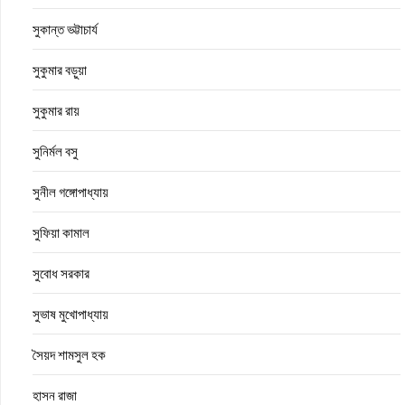
সুকান্ত ভট্টাচার্য
সুকুমার বড়ুয়া
সুকুমার রায়
সুনির্মল বসু
সুনীল গঙ্গোপাধ্যায়
সুফিয়া কামাল
সুবোধ সরকার
সুভাষ মুখোপাধ্যায়
সৈয়দ শামসুল হক
হাসন রাজা