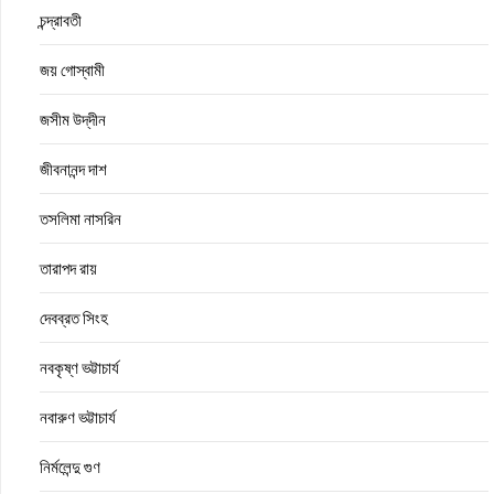
চন্দ্রাবতী
জয় গোস্বামী
জসীম উদ্‌দীন
জীবনানন্দ দাশ
তসলিমা নাসরিন
তারাপদ রায়
দেবব্রত সিংহ
নবকৃষ্ণ ভট্টাচার্য
নবারুণ ভট্টাচার্য
নির্মলেন্দু গুণ