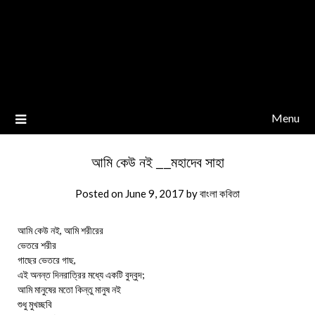
Menu
আমি কেউ নই __মহাদেব সাহা
Posted on
June 9, 2017
by
বাংলা কবিতা
আমি কেউ নই, আমি শরীরের
ভেতরে শরীর
গাছের ভেতরে গাছ,
এই অনন্ত দিনরাত্রির মধ্যে একটি বুদ্বুদ;
আমি মানুষের মতো কিন্তু মানুষ নই
শুধু মুখচ্ছবি