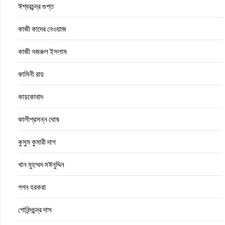
ঈশ্বরচন্দ্র গুপ্ত
কাজী কাদের নেওয়াজ
কাজী নজরুল ইসলাম
কামিনী রায়
কায়কোবাদ
কালীপ্রসন্ন ঘোষ
কুসুম কুমারী দাশ
খান মুহম্মদ মঈনুদ্দিন
গগন হরকরা
গোবিন্দচন্দ্র দাস