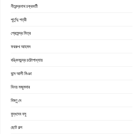
নীরেন্দ্রনাথ চক্রবর্তী
পূর্ণেন্দু পত্রী
প্রেমেন্দ্র মিত্র
ফররুখ আহমদ
বঙ্কিমচন্দ্র চট্টোপাধ্যায়
বন্দে আলী মিঞা
বিনয় মজুমদার
বিষ্ণু দে
বুদ্ধদেব বসু
ছোট গল্প