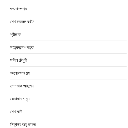
শুভ দাশগুপ্ত
শেখ ফজলল করীম
শ্রীজাত
সত্যেন্দ্রনাথ দত্ত
সলিল চৌধুরী
ভালোবাসার গল্প
মোশতাক আহমেদ
রেদোয়ান মাসুদ
শেখ সাদী
সিকান্দার আবু জাফর