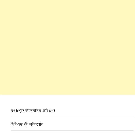
গল্প (প্রেম ভালোবাসার ছোট গল্প)
পিডিএফ বই ডাউনলোড