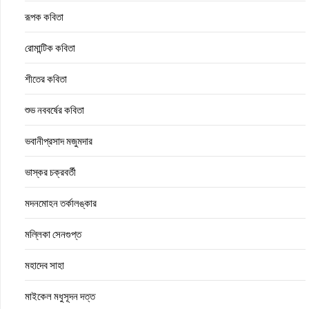
রূপক কবিতা
রোমান্টিক কবিতা
শীতের কবিতা
শুভ নববর্ষের কবিতা
ভবানীপ্রসাদ মজুমদার
ভাস্কর চক্রবর্তী
মদনমোহন তর্কালঙ্কার
মল্লিকা সেনগুপ্ত
মহাদেব সাহা
মাইকেল মধুসূদন দত্ত