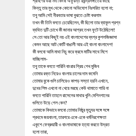
শ্রাবণের ভরা নদী কিংবা অফুরন্ত রবীন্দ্রসঙ্গীতের কাছে
কিন্তু তার মুখ থেকে কোনো অভিযোগ নিঃসরিত হলো না;
তবু আমি সেই নীরবতার ভাষা বুঝতে চেষ্টা করলাম
তখন কী তিনি বলতে চেয়েছিলেন, কী ছিলো তার ব্যাকুল প্রশ্ন
ব্যথিত দুটি চোখে কী জানার আগ্রহ তখন ফুটে উঠেছিলো!
সে তো আর কিছুই নয় এই বাংলাদেশের ব্যগ্র কুশলজিজ্ঞাসা
কেমন আছে আট কোটি বাঙালী আর এই বাংলা বাংলাদেশ!
কী বলবো আমি মাথা নিচু করে ক্রমে মাটির সাথে মিশে
যাচ্ছিলাম-
তবু তাকে বলতে পারিনি বাংরার প্রিয় শেখ মুজিব
তোমার রক্ত নিয়েও বাংলায় চালের দাম কমেনি
তোমার বুকে গুলি চালিয়েও কাপড় সস্তা হয়নি এখানে,
দুধের শিশু এখনো না খেয়ে মরছে কেউ থামাতে পারি না
বলতে পারিনি তাহলে রাসেলের মাথার খুলি মেশিনগানের
গুলিতে উড়ে গেল কেন?
তোমাকে কিভাবে বলবো তোমার নিষ্ঠুর মৃত্যুর সঙ্গে সঙ্গে
প্রথমে জয়বাংলা, তারপরে একে একে ধর্মনিরপেক্ষতা
একুশে ফেব্রুয়ারী ও বাংলাভাষাকে হত্যা করতে উদ্রত
হলো তারা,