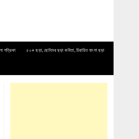
লা পত্রিকা
৫০+ ছড়া, ছোটদের ছড়া কবিতা, চিরায়িত বাংলা ছড়া