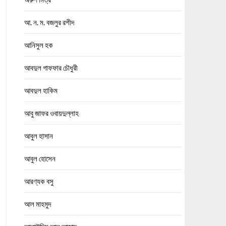
আ. ন. ম. বজলুর রশীদ
আনিসুল হক
আবদুল গাফফার চৌধুরী
আবদুল হাকিম
আবু জাফর ওবায়দুল্লাহ
আবুল হাসান
আবুল হোসেন
আরণ্যক বসু
আল মাহমুদ