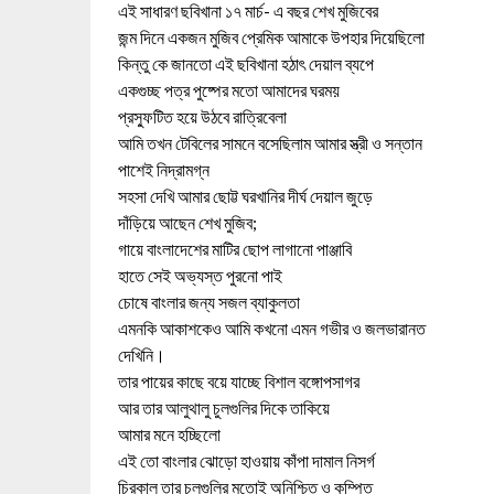
এই সাধারণ ছবিখানা ১৭ মার্চ- এ বছর শেখ মুজিবের
জন্ম দিনে একজন মুজিব প্রেমিক আমাকে উপহার দিয়েছিলো
কিন্তু কে জানতো এই ছবিখানা হঠাৎ দেয়াল ব্যপে
একগুচ্ছ পত্র পুষ্পের মতো আমাদের ঘরময়
প্রস্ফুটিত হয়ে উঠবে রাত্রিবেলা
আমি তখন টেবিলের সামনে বসেছিলাম আমার স্ত্রী ও সন্তান
পাশেই নিদ্রামগ্ন
সহসা দেখি আমার ছোট্ট ঘরখানির দীর্ঘ দেয়াল জুড়ে
দাঁড়িয়ে আছেন শেখ মুজিব;
গায়ে বাংলাদেশের মাটির ছোপ লাগানো পাঞ্জাবি
হাতে সেই অভ্যস্ত পুরনো পাই
চোষে বাংলার জন্য সজল ব্যাকুলতা
এমনকি আকাশকেও আমি কখনো এমন গভীর ও জলভারানত
দেখিনি।
তার পায়ের কাছে বয়ে যাচ্ছে বিশাল বঙ্গোপসাগর
আর তার আলুথালু চুলগুলির দিকে তাকিয়ে
আমার মনে হচ্ছিলো
এই তো বাংলার ঝোড়ো হাওয়ায় কাঁপা দামাল নিসর্গ
চিরকাল তার চুলগুলির মতোই অনিশ্চিত ও কম্পিত