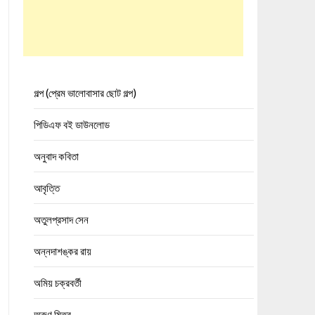
গল্প (প্রেম ভালোবাসার ছোট গল্প)
পিডিএফ বই ডাউনলোড
অনুবাদ কবিতা
আবৃত্তি
অতুলপ্রসাদ সেন
অন্নদাশঙ্কর রায়
অমিয় চক্রবর্তী
অরুণ মিত্র