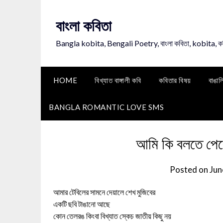
Skip
to
বাংলা কবিতা
content
Bangla kobita, Bengali Poetry, বাংলা কবিতা, kobita, 
HOME
বিখ্যাত বাঙ্গালী কবি
কবিতার বিষয়
বাঙাল
BANGLA ROMANTIC LOVE SMS
আমি কি বলতে পের
Posted on
Jun
আমার টেবিলের সামনে দেয়ালে শেখ মুজিবের
একটি ছবি টাঙানো আছে
কোন তেলরঙ কিংবা বিখ্যাত স্কেচ জাতীয় কিছু নয়