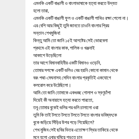
এমনকি একটি বাঙালী ও বাংলাভাষাকে হত্যা করতে উদ্যত
হলো তারা,
এমনকি একটি বাঙালী ফুল ও একটি বাঙালী পাখিও রক্ষা পেলো না।
এর বেশি আর কিছুই তুমি জানতে চাওনি বাংলার প্রিয়
সন্তান শেখমুজিব!
কিন্তু আমি তো জানি ১৫ই আগষ্টের সেই ভোরবেলা
প্রথমে এই বাংলার কাক, শালিক ও খঞ্জনাই
আকাশে উড়েছিলো
তার আগে বিমানবাহিনীর একটি বিমানও ওড়েনি,
তোমার সপক্ষে একটি গুলিও বের হয়নি কোনো কামান থেকে
বরং পদ্মা-মেঘনাসহ সেদিন বাংলার প্রকৃতিই একযোগে
কলরোল করে উঠেছিলো।
আমি তো জানি তোমাকে একগুচ্ছ গোলাপ ও স্বণৃচাঁপা
দিয়েই কী অনায়াসে হত্যা করতে পারতো,
তবু তোমার বুকেই গুলির পর গুলি চালালো ওরা
তুমি কি তাই টলতে টলতে টলতে টলতে বাংলার ভবিষ্যৎকে
বুকে জড়িয়ে সিঁড়ির উপর পড়ে গিয়েছিলে?
শেখ মুজিব সেই ছবির ভিতর এতোক্ষণ স্থির তাকিয়ে থেকে
মনে হলো এবার ঘুমিয়ে পড়তে চান