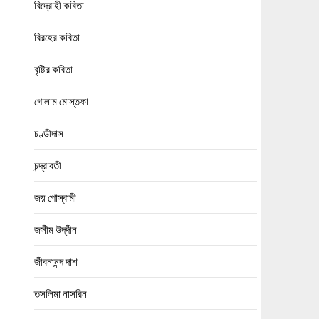
বিদ্রোহী কবিতা
বিরহের কবিতা
বৃষ্টির কবিতা
গোলাম মোস্তফা
চণ্ডীদাস
চন্দ্রাবতী
জয় গোস্বামী
জসীম উদ্‌দীন
জীবনানন্দ দাশ
তসলিমা নাসরিন