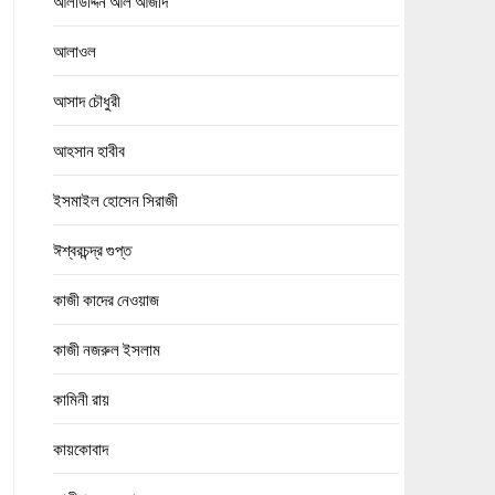
আলাউদ্দিন আল আজাদ
আলাওল
আসাদ চৌধুরী
আহসান হাবীব
ইসমাইল হোসেন সিরাজী
ঈশ্বরচন্দ্র গুপ্ত
কাজী কাদের নেওয়াজ
কাজী নজরুল ইসলাম
কামিনী রায়
কায়কোবাদ