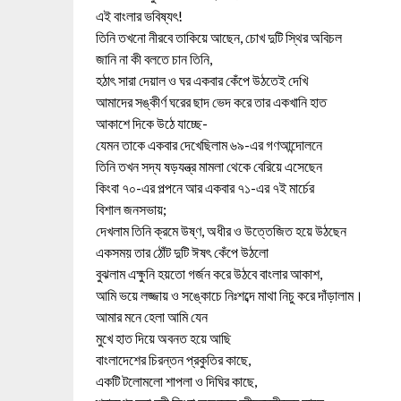
এই বাংলার ভবিষ্যৎ!
তিনি তখনো নীরবে তাকিয়ে আছেন, চোখ দুটি স্থির অবিচল
জানি না কী বলতে চান তিনি,
হঠাৎ সারা দেয়াল ও ঘর একবার কেঁপে উঠতেই দেখি
আমাদের সঙ্কীর্ণ ঘরের ছাদ ভেদ করে তার একখানি হাত
আকাশে দিকে উঠে যাচ্ছে-
যেমন তাকে একবার দেখেছিলাম ৬৯-এর গণআন্দোলনে
তিনি তখন সদ্য ষড়যন্ত্র মামলা থেকে বেরিয়ে এসেছেন
কিংবা ৭০-এর পল্পনে আর একবার ৭১-এর ৭ই মার্চের
বিশাল জনসভায়;
দেখলাম তিনি ক্রমে উষ্ণ, অধীর ও উত্তেজিত হয়ে উঠছেন
একসময় তার ঠোঁট দুটি ঈষৎ কেঁপে উঠলো
বুঝলাম এক্ষুনি হয়তো গর্জন করে উঠবে বাংলার আকাশ,
আমি ভয়ে লজ্জায় ও সঙ্কোচে নিঃশব্দে মাথা নিচু করে দাঁড়ালাম।
আমার মনে হেলা আমি যেন
মুখে হাত দিয়ে অবনত হয়ে আছি
বাংলাদেশের চিরন্তন প্রকুতির কাছে,
একটি টলোমলো শাপলা ও দিঘির কাছে,