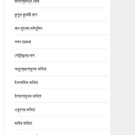
কালীপ্রসন্ন ঘোষ
কুসুম কুমারী দাশ
খান মুহম্মদ মঈনুদ্দিন
গগন হরকরা
গোবিন্দচন্দ্র দাস
অনুপ্রেরণামূলক কবিতা
ইসলামিক কবিতা
উপদেশমূলক কবিতা
একুশের কবিতা
কষ্টের কবিতা