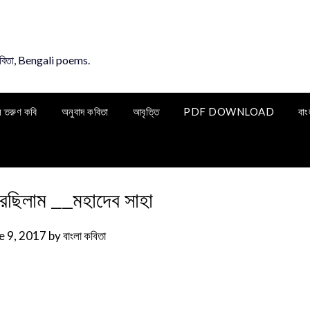
কবিতা, Bengali poems.
ি তরুণ কবি
অনুবাদ কবিতা
আবৃত্তি
PDF DOWNLOAD
বাং
েছিলাম __মহাদেব সাহা
e 9, 2017
by
বাংলা কবিতা