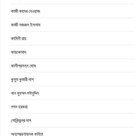
কাজী কাদের নেওয়াজ
কাজী নজরুল ইসলাম
কামিনী রায়
কায়কোবাদ
কালীপ্রসন্ন ঘোষ
কুসুম কুমারী দাশ
খান মুহম্মদ মঈনুদ্দিন
গগন হরকরা
গোবিন্দচন্দ্র দাস
অনুপ্রেরণামূলক কবিতা