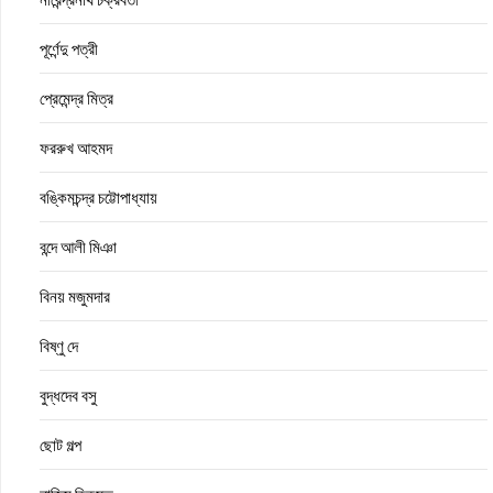
পূর্ণেন্দু পত্রী
প্রেমেন্দ্র মিত্র
ফররুখ আহমদ
বঙ্কিমচন্দ্র চট্টোপাধ্যায়
বন্দে আলী মিঞা
বিনয় মজুমদার
বিষ্ণু দে
বুদ্ধদেব বসু
ছোট গল্প