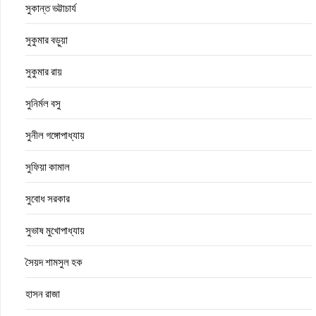
সুকান্ত ভট্টাচার্য
সুকুমার বড়ুয়া
সুকুমার রায়
সুনির্মল বসু
সুনীল গঙ্গোপাধ্যায়
সুফিয়া কামাল
সুবোধ সরকার
সুভাষ মুখোপাধ্যায়
সৈয়দ শামসুল হক
হাসন রাজা