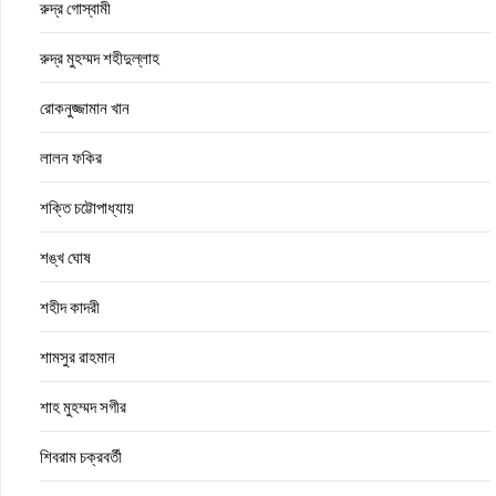
রুদ্র গোস্বামী
রুদ্র মুহম্মদ শহীদুল্লাহ
রোকনুজ্জামান খান
লালন ফকির
শক্তি চট্টোপাধ্যায়
শঙ্খ ঘোষ
শহীদ কাদরী
শামসুর রাহমান
শাহ মুহম্মদ সগীর
শিবরাম চক্রবর্তী