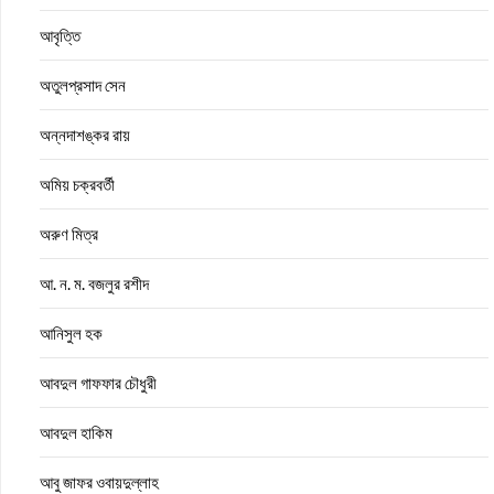
আবৃত্তি
অতুলপ্রসাদ সেন
অন্নদাশঙ্কর রায়
অমিয় চক্রবর্তী
অরুণ মিত্র
আ. ন. ম. বজলুর রশীদ
আনিসুল হক
আবদুল গাফফার চৌধুরী
আবদুল হাকিম
আবু জাফর ওবায়দুল্লাহ