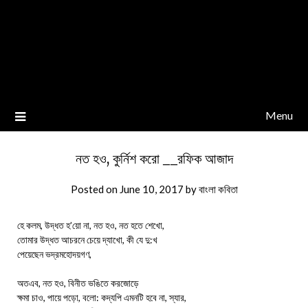
Menu
নত হও, কুর্নিশ করো __রফিক আজাদ
Posted on
June 10, 2017
by
বাংলা কবিতা
হে কলম, উদ্ধত হ’য়ো না, নত হও, নত হতে শেখো,
তোমার উদ্ধত আচরনে চেয়ে দ্যাখো, কী যে দু:খ
পেয়েছেন ভদ্রমহোদয়গণ,
অতএব, নত হও, বিনীত ভঙিতে করজোড়ে
ক্ষমা চাও, পায়ে পড়ো, বলো: কদ্যপি এমনটি হবে না, স্যার,