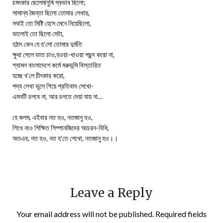
চমৎকার ছেলেমানুষি স্বভাব ছিলো;
সামান্য জৈন্তা ছিলো তোমার লেখায়,
সবাই তো মিষ্টি হেসে মেনে নিয়েছিলো,
ভালোই তো ছিলো সেটা,
হঠাৎ কেন যে হ’লো তোমার দুর্মতি
ক্ষুধা পেলে ভাত চাও,হওয়া-খাওয়া পছন্দ করো না,
শ্যামল বাংলাদেশে কর্মে মরুভূমি বিস্তারিত
হচ্ছে ব’লে চীৎকার করো,
পদ্য লেখা ভুলে গিয়ে প্রতিবাদ লেখো-
এমনটি চলবে না, আর চলতে দেয়া যায় না…
হে কলম, এইবার নত হও, নতজানু হও,
শিখে নাও শিক্ষিত শিম্পানজিদের আচরন-বিধি,
অতএব, নত হও, নত হ’তে শেখো, নতজানু হও।।
Leave a Reply
Your email address will not be published.
Required fields