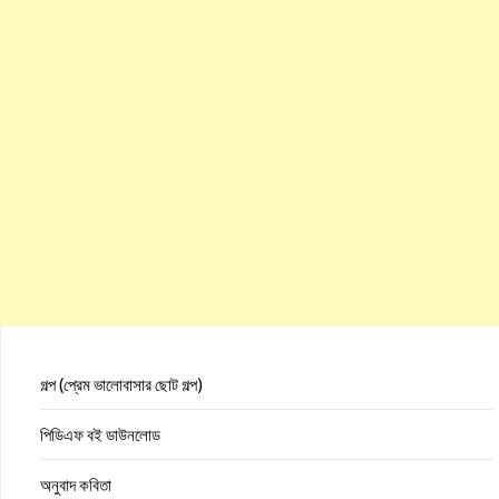
গল্প (প্রেম ভালোবাসার ছোট গল্প)
পিডিএফ বই ডাউনলোড
অনুবাদ কবিতা