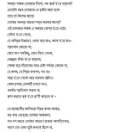
সমস্ত সমাজ তোমাকে দিলো, সব ব্যর্থ হ’য়ে গ্যালো?
এতোটা বছর তোমাকে যে র‌্যাঁদা মারা হলো
তবে তা কিসের জন্যে
তোমার অভদ্র আচরণ সহ্য করবার জন্যে?
এই চমৎকার সমাজ ও সময়ের যোগ্য হ’য়ে ওঠো,
ভোঁতা হ’তে শেখো,
হে অপ্রিয় উচ্চারণ, বোবা হয়ে যাও, কালা হ’য়ে যাও-
প্রতবাদ কোরো না;
মেনে নাও সবকিছু, মেনে নিতে শেখো,
মেরুদন্ড বাঁকা ক’রে ফ্যালো,
সোজা হয়ে দাঁড়ানোর আর চেষ্টা পর্যন্ত কোরো না,
হে কলম, হে প্রিয় বলপেন, নত হও
নম্র হ’তে শেখো আর স্বভাব পাল্টাও-
যেমন চলছে তেমনটি চলতে দাও,
খবর্দার প্রতিবাদ করবে না,
কাপ করতে ব্লা হ’লে রা’টি কাড়বে না –
হে অমোচনীয় কালিভরা প্রিয় কলম আমার,
বড় বাড় বেড়েছে তোমার আজকাল,
গত দশ বছরে তোমার আচরণ হয়েছে আপত্তিকর,
আগে তো এমন তুমি কখনো ছিলে না,