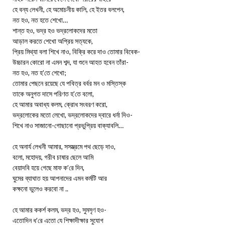
হে বন্য লেখনী, হে অমোচনীয় কালি, হে ইতর বলপেন,
নত হও, নত হতে শেখো…
শান্ত হও, ভদ্র হও ভদ্রলোকদের মতো
আড়াল করতে শেখো অপ্রিয় সত্যকে,
প্রিয় মিথ্যা বলা শিখে নাও, বিক্রি করে দাও তোমার বিবেক-
উচ্চারন কোরো না এমন শব্দ, যা শুনে আহত হবেন তাঁরা-
নত হও, নত হ’তে শেখো;
তোমার পেছনে রয়েছে যে পবিত্র বর্বর মন ও মস্তিস্ক
তাকে অনুগত দাসে পরিণত হ’তে বলো,
হে আমার অবাধ্য কলম, ক্রোধ সংবরণ করো,
ভদ্রলোকের মতো লেখো, ভদ্রলোকদের দ্বারে ধর্না দিও-
শিখে নাও সাজানো-গোছানো প্রভুপ্রিয় বাক্যাবলি…
হে অনার্য লেখনী আমার, সসম্ভ্রমে পথ ছেড়ে দাও,
বলো, মহোদয়, গরীব চাষার ছেলে আমি
বেয়াদবি হয়ে গেছে মাফ ক’রে দিন,
ঘুমের ব্যাঘাত হয় আপনাদের এমন কর্মটি আর
কক্ষনো ভুলেও করবো না ..
হে আমার ককর্শ কলম, ভদ্র হও, সুমসৃণ হও-
এতোদিন ধ’রে এতো যে শিক্ষাদীক্ষার সুযোগ