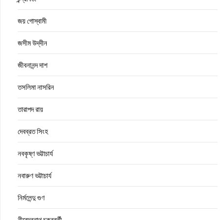
জয় গোস্বামী
জসীম উদ্‌দীন
জীবনানন্দ দাশ
তসলিমা নাসরিন
তারাপদ রায়
দেবব্রত সিংহ
নবকৃষ্ণ ভট্টাচার্য
নবারুণ ভট্টাচার্য
নির্মলেন্দু গুণ
নীরেন্দ্রনাথ চক্রবর্তী