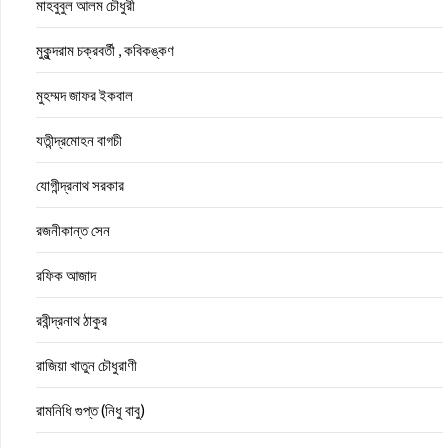
মাহবুবুল আলম চৌধুরী
মুকুন্দরাম চক্রবর্তী , কবিকঙ্কণ
মুহম্মদ জাফর ইকবাল
যতীন্দ্রমোহন বাগচী
যোগীন্দ্রনাথ সরকার
রজনীকান্ত সেন
রফিক আজাদ
রবীন্দ্রনাথ ঠাকুর
রাজিয়া খাতুন চৌধুরাণী
রামনিধি গুপ্ত (নিধু বাবু)