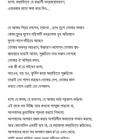
বলো: মধ্যবিত্ত হে বাঙালী ভদ্রমহোদয়গণ,
এবারকার মতো ক্ষমা করে দিন…
হে আমার প্রিয় বলপেন, দ্যাখো , চোখ তুলে তোমার সামনে
কেমন সুন্দর সুবেশ পরিপাটি ভদ্রলোক খুব অভিমানে
ফুলো-গালে দাঁড়িয়ে আছেন
তোমার অভদ্র আচরনে, উচ্চারণ-অযোগ্য তোমার শব্দ-
ব্যবহারে বড়োই আহত, সুরুচিতে তার দারুন লেগেছে
তোমার ঐ অপ্রিয় কথন,
ওরা কী ক’রে সইবেন বলো,
অতএব, গড় হও, কুর্নিশ করো মধ্যবিত্ত সুরুচিকে:
তারাই তো শাসন করছেন তোমার দেশ, তোমার কাল
বলতে গেলে ওরাই তো দেশকাল;
বলো হে কলম, হে বলপেন, হে আমার বর্বর প্রকাশ-ভঙিমা-
এই নাকে খত দিচ্ছি আর কখনো গালমন্দ পারবো না,
আপনাদের ভন্ডামিকে শ্রদ্ধা করতে শিখবো,
আপনাদের অপমান হজম করার অপরিসীম ক্ষমতাকে সম্মান করবো,
আর কোনোদিন এমনটি হবে না, হে মহামান্য মধ্যবিত্ত রুচিবোধ,
আপনাদের মতো সব অপমান হজম ক’রে এখন থেকে,
নাইট সয়েল বানিয়ে ফেলে দেবো শরীরের বাইরে-