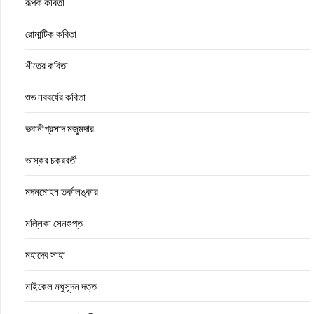
রূপক কবিতা
রোমান্টিক কবিতা
শীতের কবিতা
শুভ নববর্ষের কবিতা
ভবানীপ্রসাদ মজুমদার
ভাস্কর চক্রবর্তী
মদনমোহন তর্কালঙ্কার
মল্লিকা সেনগুপ্ত
মহাদেব সাহা
মাইকেল মধুসূদন দত্ত