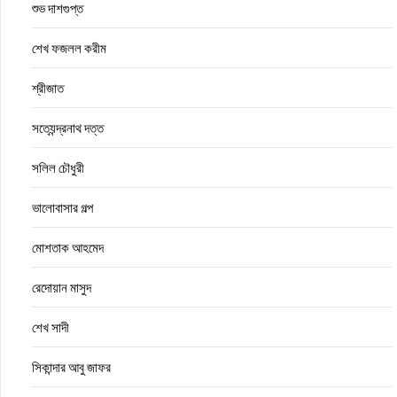
শুভ দাশগুপ্ত
শেখ ফজলল করীম
শ্রীজাত
সত্যেন্দ্রনাথ দত্ত
সলিল চৌধুরী
ভালোবাসার গল্প
মোশতাক আহমেদ
রেদোয়ান মাসুদ
শেখ সাদী
সিকান্দার আবু জাফর