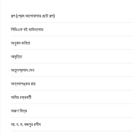
গল্প (প্রেম ভালোবাসার ছোট গল্প)
পিডিএফ বই ডাউনলোড
অনুবাদ কবিতা
আবৃত্তি
অতুলপ্রসাদ সেন
অন্নদাশঙ্কর রায়
অমিয় চক্রবর্তী
অরুণ মিত্র
আ. ন. ম. বজলুর রশীদ