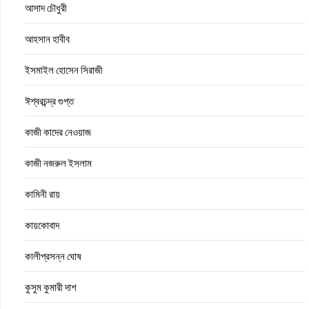
আসাদ চৌধুরী
আহসান হাবীব
ইসমাইল হোসেন সিরাজী
ঈশ্বরচন্দ্র গুপ্ত
কাজী কাদের নেওয়াজ
কাজী নজরুল ইসলাম
কামিনী রায়
কায়কোবাদ
কালীপ্রসন্ন ঘোষ
কুসুম কুমারী দাশ