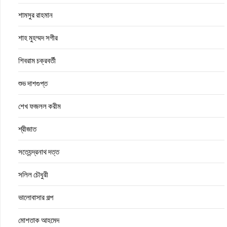
শামসুর রাহমান
শাহ মুহম্মদ সগীর
শিবরাম চক্রবর্তী
শুভ দাশগুপ্ত
শেখ ফজলল করীম
শ্রীজাত
সত্যেন্দ্রনাথ দত্ত
সলিল চৌধুরী
ভালোবাসার গল্প
মোশতাক আহমেদ