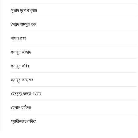
সুভাষ মুখোপাধ্যায়
সৈয়দ শামসুল হক
হাসন রাজা
হুমায়ুন আজাদ
হুমায়ুন কবির
হুমায়ূন আহমেদ
হেমচন্দ্র বন্দ্যোপাধ্যায়
হেলাল হাফিজ
স্বাধীনতার কবিতা