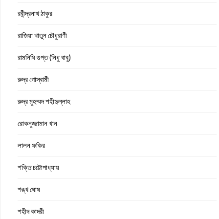
রবীন্দ্রনাথ ঠাকুর
রাজিয়া খাতুন চৌধুরাণী
রামনিধি গুপ্ত (নিধু বাবু)
রুদ্র গোস্বামী
রুদ্র মুহম্মদ শহীদুল্লাহ
রোকনুজ্জামান খান
লালন ফকির
শক্তি চট্টোপাধ্যায়
শঙ্খ ঘোষ
শহীদ কাদরী