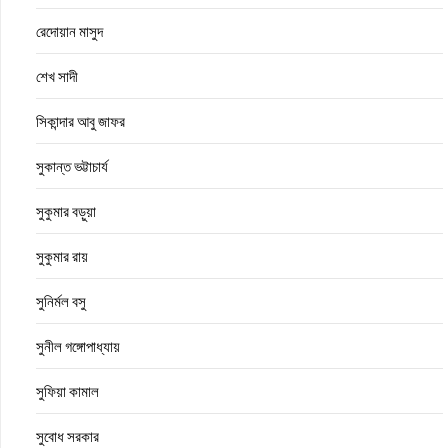
রেদোয়ান মাসুদ
শেখ সাদী
সিকান্দার আবু জাফর
সুকান্ত ভট্টাচার্য
সুকুমার বড়ুয়া
সুকুমার রায়
সুনির্মল বসু
সুনীল গঙ্গোপাধ্যায়
সুফিয়া কামাল
সুবোধ সরকার