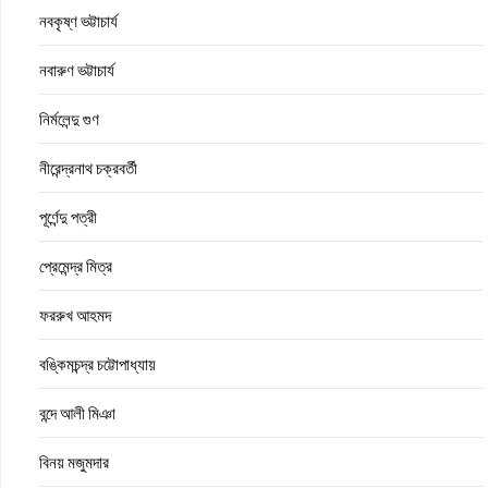
নবকৃষ্ণ ভট্টাচার্য
নবারুণ ভট্টাচার্য
নির্মলেন্দু গুণ
নীরেন্দ্রনাথ চক্রবর্তী
পূর্ণেন্দু পত্রী
প্রেমেন্দ্র মিত্র
ফররুখ আহমদ
বঙ্কিমচন্দ্র চট্টোপাধ্যায়
বন্দে আলী মিঞা
বিনয় মজুমদার