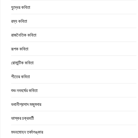
যুদ্ধের কবিতা
রম্য কবিতা
রাজনৈতিক কবিতা
রূপক কবিতা
রোমান্টিক কবিতা
শীতের কবিতা
শুভ নববর্ষের কবিতা
ভবানীপ্রসাদ মজুমদার
ভাস্কর চক্রবর্তী
মদনমোহন তর্কালঙ্কার