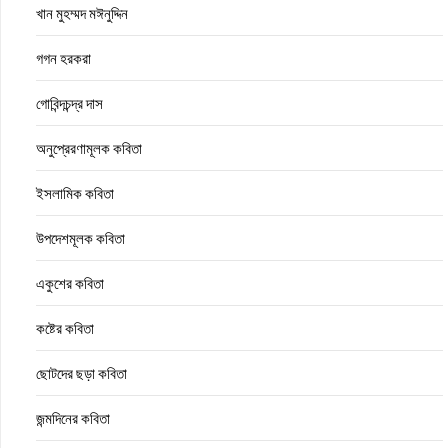
খান মুহম্মদ মঈনুদ্দিন
গগন হরকরা
গোবিন্দচন্দ্র দাস
অনুপ্রেরণামূলক কবিতা
ইসলামিক কবিতা
উপদেশমূলক কবিতা
একুশের কবিতা
কষ্টের কবিতা
ছোটদের ছড়া কবিতা
জন্মদিনের কবিতা