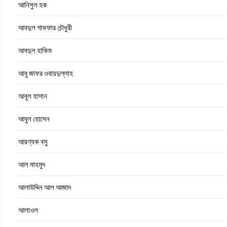
আনিসুল হক
আবদুল গাফফার চৌধুরী
আবদুল হাকিম
আবু জাফর ওবায়দুল্লাহ
আবুল হাসান
আবুল হোসেন
আরণ্যক বসু
আল মাহমুদ
আলাউদ্দিন আল আজাদ
আলাওল