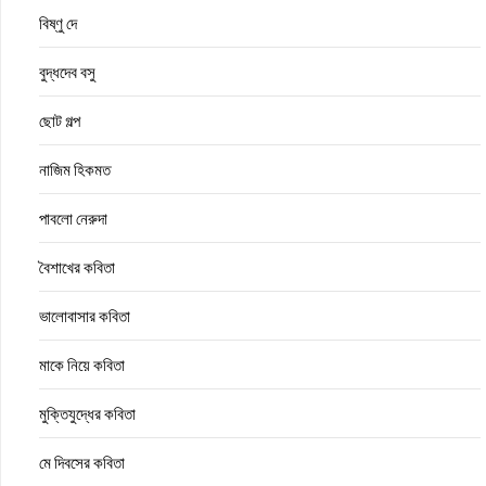
বিষ্ণু দে
বুদ্ধদেব বসু
ছোট গল্প
নাজিম হিকমত
পাবলো নেরুদা
বৈশাখের কবিতা
ভালোবাসার কবিতা
মাকে নিয়ে কবিতা
মুক্তিযুদ্ধের কবিতা
মে দিবসের কবিতা