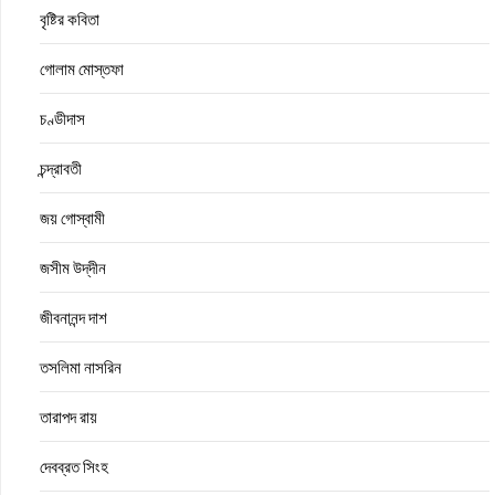
বৃষ্টির কবিতা
গোলাম মোস্তফা
চণ্ডীদাস
চন্দ্রাবতী
জয় গোস্বামী
জসীম উদ্‌দীন
জীবনানন্দ দাশ
তসলিমা নাসরিন
তারাপদ রায়
দেবব্রত সিংহ