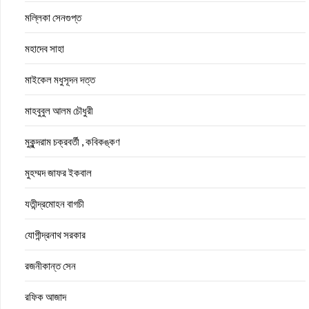
মল্লিকা সেনগুপ্ত
মহাদেব সাহা
মাইকেল মধুসূদন দত্ত
মাহবুবুল আলম চৌধুরী
মুকুন্দরাম চক্রবর্তী , কবিকঙ্কণ
মুহম্মদ জাফর ইকবাল
যতীন্দ্রমোহন বাগচী
যোগীন্দ্রনাথ সরকার
রজনীকান্ত সেন
রফিক আজাদ