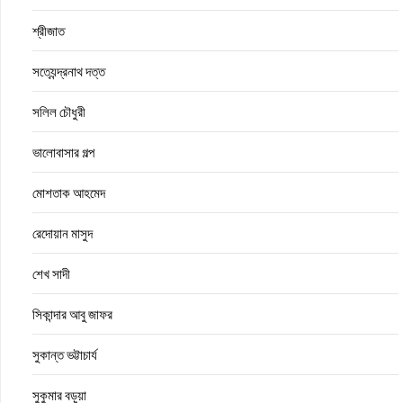
শ্রীজাত
সত্যেন্দ্রনাথ দত্ত
সলিল চৌধুরী
ভালোবাসার গল্প
মোশতাক আহমেদ
রেদোয়ান মাসুদ
শেখ সাদী
সিকান্দার আবু জাফর
সুকান্ত ভট্টাচার্য
সুকুমার বড়ুয়া