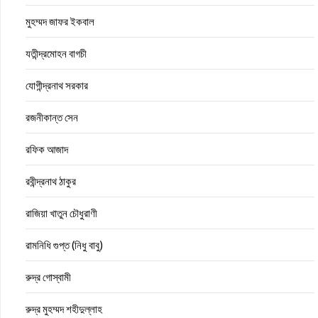
মুহম্মদ জাফর ইকবাল
যতীন্দ্রমোহন বাগচী
যোগীন্দ্রনাথ সরকার
রজনীকান্ত সেন
রফিক আজাদ
রবীন্দ্রনাথ ঠাকুর
রাজিয়া খাতুন চৌধুরাণী
রামনিধি গুপ্ত (নিধু বাবু)
রুদ্র গোস্বামী
রুদ্র মুহম্মদ শহীদুল্লাহ