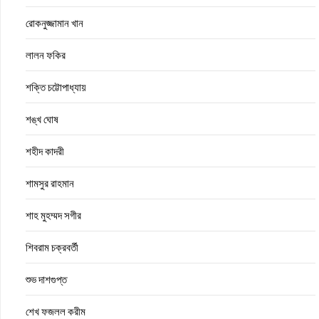
রোকনুজ্জামান খান
লালন ফকির
শক্তি চট্টোপাধ্যায়
শঙ্খ ঘোষ
শহীদ কাদরী
শামসুর রাহমান
শাহ মুহম্মদ সগীর
শিবরাম চক্রবর্তী
শুভ দাশগুপ্ত
শেখ ফজলল করীম