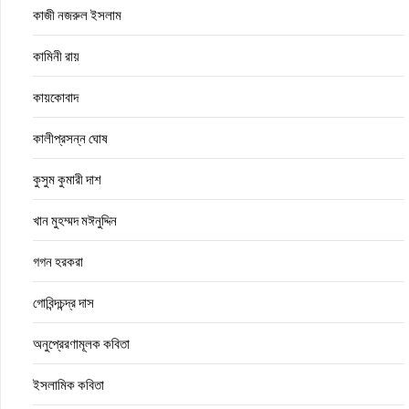
কাজী নজরুল ইসলাম
কামিনী রায়
কায়কোবাদ
কালীপ্রসন্ন ঘোষ
কুসুম কুমারী দাশ
খান মুহম্মদ মঈনুদ্দিন
গগন হরকরা
গোবিন্দচন্দ্র দাস
অনুপ্রেরণামূলক কবিতা
ইসলামিক কবিতা