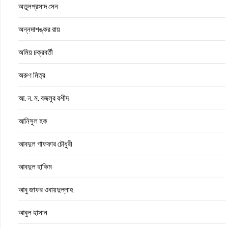
অতুলপ্রসাদ সেন
অন্নদাশঙ্কর রায়
অমিয় চক্রবর্তী
অরুণ মিত্র
আ. ন. ম. বজলুর রশীদ
আনিসুল হক
আবদুল গাফফার চৌধুরী
আবদুল হাকিম
আবু জাফর ওবায়দুল্লাহ
আবুল হাসান