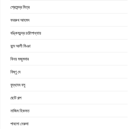
প্রেমেন্দ্র মিত্র
ফররুখ আহমদ
বঙ্কিমচন্দ্র চট্টোপাধ্যায়
বন্দে আলী মিঞা
বিনয় মজুমদার
বিষ্ণু দে
বুদ্ধদেব বসু
ছোট গল্প
নাজিম হিকমত
পাবলো নেরুদা