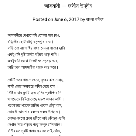
আসমানী – জসীম উদ্‌দীন
Posted on
June 6, 2017
by
বাংলা কবিতা
আসমানীরে দেখতে যদি তোমরা সবে চাও,
রহিমন্দীর ছোট্ট বাড়ি রসুলপুরে যাও।
বাড়ি তো নয় পাখির বাসা-ভেন্না পাতার ছানি,
একটুখানি বৃষ্টি হলেই গড়িয়ে পড়ে পানি।
একটুখানি হওয়া দিলেই ঘর নড়বড় করে,
তারি তলে আসমানীরা থাকে বছর ভরে।
পেটটি ভরে পায় না খেতে, বুকের ক’খান হাড়,
সাক্ষী দেছে অনাহারে কদিন গেছে তার।
মিষ্টি তাহার মুখটি হতে হাসির প্রদীপ-রাশি
থাপড়েতে নিবিয়ে গেছে দারুণ অভাব আসি।
পরণে তার শতেক তালির শতেক ছেঁড়া বাস,
সোনালী তার গার বরণের করছে উপহাস।
ভোমর-কালো চোখ দুটিতে নাই কৌতুক-হাসি,
সেখান দিয়ে গড়িয়ে পড়ে অশ্রু রাশি রাশি।
বাঁশীর মত সুরটি গলায় ক্ষয় হল তাই কেঁদে,