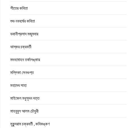
শীতের কবিতা
শুভ নববর্ষের কবিতা
ভবানীপ্রসাদ মজুমদার
ভাস্কর চক্রবর্তী
মদনমোহন তর্কালঙ্কার
মল্লিকা সেনগুপ্ত
মহাদেব সাহা
মাইকেল মধুসূদন দত্ত
মাহবুবুল আলম চৌধুরী
মুকুন্দরাম চক্রবর্তী , কবিকঙ্কণ