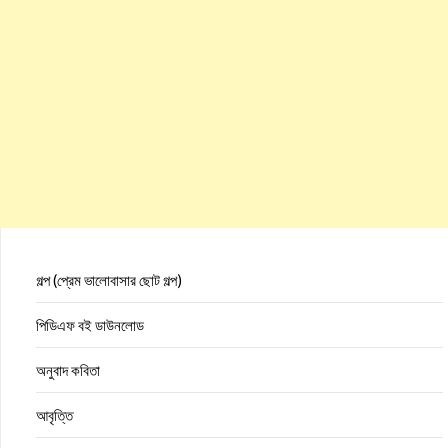
গল্প (প্রেম ভালোবাসার ছোট গল্প)
পিডিএফ বই ডাউনলোড
অনুবাদ কবিতা
আবৃত্তি