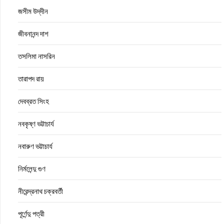
জসীম উদ্‌দীন
জীবনানন্দ দাশ
তসলিমা নাসরিন
তারাপদ রায়
দেবব্রত সিংহ
নবকৃষ্ণ ভট্টাচার্য
নবারুণ ভট্টাচার্য
নির্মলেন্দু গুণ
নীরেন্দ্রনাথ চক্রবর্তী
পূর্ণেন্দু পত্রী