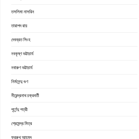
তসলিমা নাসরিন
তারাপদ রায়
দেবব্রত সিংহ
নবকৃষ্ণ ভট্টাচার্য
নবারুণ ভট্টাচার্য
নির্মলেন্দু গুণ
নীরেন্দ্রনাথ চক্রবর্তী
পূর্ণেন্দু পত্রী
প্রেমেন্দ্র মিত্র
ফররুখ আহমদ