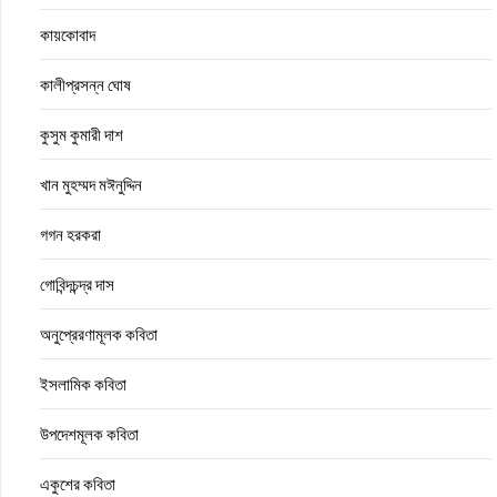
কায়কোবাদ
কালীপ্রসন্ন ঘোষ
কুসুম কুমারী দাশ
খান মুহম্মদ মঈনুদ্দিন
গগন হরকরা
গোবিন্দচন্দ্র দাস
অনুপ্রেরণামূলক কবিতা
ইসলামিক কবিতা
উপদেশমূলক কবিতা
একুশের কবিতা