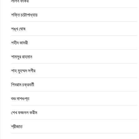
লালন ফকির
শক্তি চট্টোপাধ্যায়
শঙ্খ ঘোষ
শহীদ কাদরী
শামসুর রাহমান
শাহ মুহম্মদ সগীর
শিবরাম চক্রবর্তী
শুভ দাশগুপ্ত
শেখ ফজলল করীম
শ্রীজাত