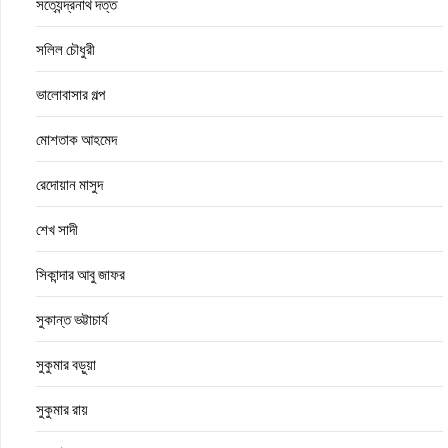
সত্যেন্দ্রনাথ দত্ত
সলিল চৌধুরী
ভালোবাসার গল্প
মোশতাক আহমেদ
রেদোয়ান মাসুদ
শেখ সাদী
সিকান্দার আবু জাফর
সুকান্ত ভট্টাচার্য
সুকুমার বড়ুয়া
সুকুমার রায়