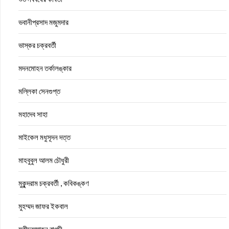
ভবানীপ্রসাদ মজুমদার
ভাস্কর চক্রবর্তী
মদনমোহন তর্কালঙ্কার
মল্লিকা সেনগুপ্ত
মহাদেব সাহা
মাইকেল মধুসূদন দত্ত
মাহবুবুল আলম চৌধুরী
মুকুন্দরাম চক্রবর্তী , কবিকঙ্কণ
মুহম্মদ জাফর ইকবাল