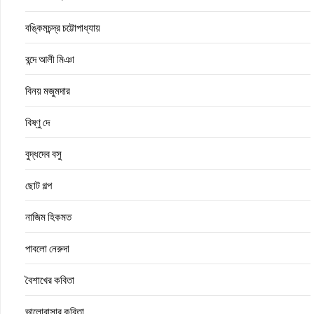
বঙ্কিমচন্দ্র চট্টোপাধ্যায়
বন্দে আলী মিঞা
বিনয় মজুমদার
বিষ্ণু দে
বুদ্ধদেব বসু
ছোট গল্প
নাজিম হিকমত
পাবলো নেরুদা
বৈশাখের কবিতা
ভালোবাসার কবিতা