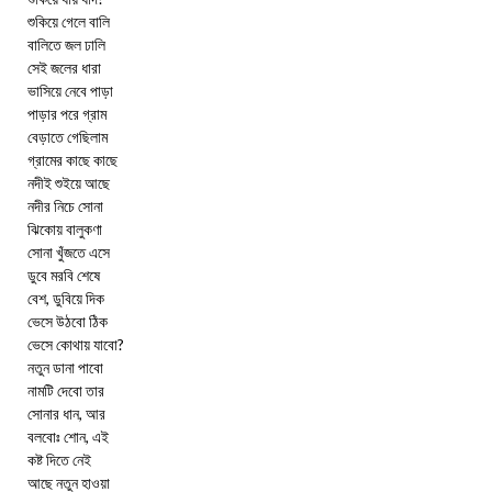
শুকিয়ে গেলে বালি
বালিতে জল ঢালি
সেই জলের ধারা
ভাসিয়ে নেবে পাড়া
পাড়ার পরে গ্রাম
বেড়াতে গেছিলাম
গ্রামের কাছে কাছে
নদীই শুইয়ে আছে
নদীর নিচে সোনা
ঝিকোয় বালুকণা
সোনা খুঁজতে এসে
ডুবে মরবি শেষে
বেশ, ডুবিয়ে দিক
ভেসে উঠবো ঠিক
ভেসে কোথায় যাবো?
নতুন ডানা পাবো
নামটি দেবো তার
সোনার ধান, আর
বলবোঃ শোন, এই
কষ্ট দিতে নেই
আছে নতুন হাওয়া