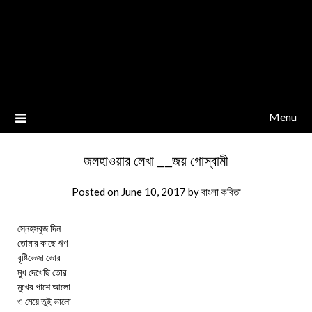
Menu
জলহাওয়ার লেখা __জয় গোস্বামী
Posted on
June 10, 2017
by
বাংলা কবিতা
স্নেহসবুজ দিন
তোমার কাছে ঋণ
বৃষ্টিভেজা ভোর
মুখ দেখেছি তোর
মুখের পাশে আলো
ও মেয়ে তুই ভালো