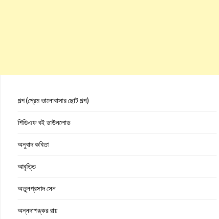
গল্প (প্রেম ভালোবাসার ছোট গল্প)
পিডিএফ বই ডাউনলোড
অনুবাদ কবিতা
আবৃত্তি
অতুলপ্রসাদ সেন
অন্নদাশঙ্কর রায়