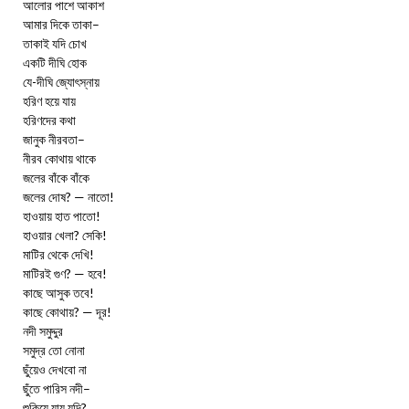
আলোর পাশে আকাশ
আমার দিকে তাকা–
তাকাই যদি চোখ
একটি দীঘি হোক
যে-দীঘি জ্যো‌ৎস্নায়
হরিণ হয়ে যায়
হরিণদের কথা
জানুক নীরবতা–
নীরব কোথায় থাকে
জলের বাঁকে বাঁকে
জলের দোষ? — নাতো!
হাওয়ায় হাত পাতো!
হাওয়ার খেলা? সেকি!
মাটির থেকে দেখি!
মাটিরই গুণ? — হবে!
কাছে আসুক তবে!
কাছে কোথায়? — দূর!
নদী সমুদ্দুর
সমুদ্র তো নোনা
ছুঁয়েও দেখবো না
ছুঁতে পারিস নদী–
শুকিয়ে যায় যদি?