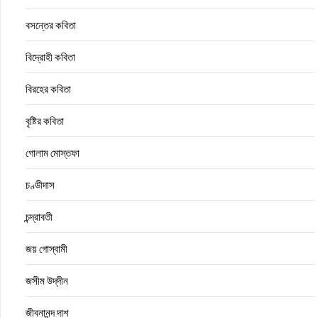
বসন্তের কবিতা
বিদ্রোহী কবিতা
বিরহের কবিতা
বৃষ্টির কবিতা
গোলাম মোস্তফা
চণ্ডীদাস
চন্দ্রাবতী
জয় গোস্বামী
জসীম উদ্‌দীন
জীবনানন্দ দাশ