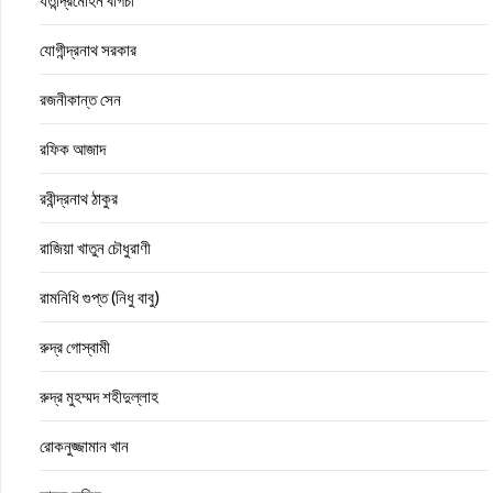
যতীন্দ্রমোহন বাগচী
যোগীন্দ্রনাথ সরকার
রজনীকান্ত সেন
রফিক আজাদ
রবীন্দ্রনাথ ঠাকুর
রাজিয়া খাতুন চৌধুরাণী
রামনিধি গুপ্ত (নিধু বাবু)
রুদ্র গোস্বামী
রুদ্র মুহম্মদ শহীদুল্লাহ
রোকনুজ্জামান খান