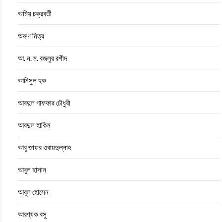
অমিয় চক্রবর্তী
অরুণ মিত্র
আ. ন. ম. বজলুর রশীদ
আনিসুল হক
আবদুল গাফফার চৌধুরী
আবদুল হাকিম
আবু জাফর ওবায়দুল্লাহ
আবুল হাসান
আবুল হোসেন
আরণ্যক বসু