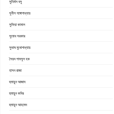
সুনির্মল বসু
সুনীল গঙ্গোপাধ্যায়
সুফিয়া কামাল
সুবোধ সরকার
সুভাষ মুখোপাধ্যায়
সৈয়দ শামসুল হক
হাসন রাজা
হুমায়ুন আজাদ
হুমায়ুন কবির
হুমায়ূন আহমেদ