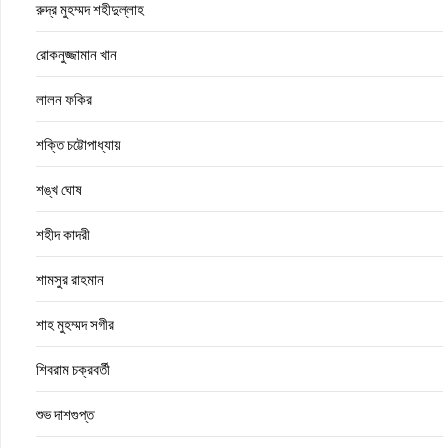
রুদ্র মুহম্মদ শহীদুল্লাহ
রোকনুজ্জামান খান
লালন ফকির
শক্তি চট্টোপাধ্যায়
শঙ্খ ঘোষ
শহীদ কাদরী
শামসুর রাহমান
শাহ মুহম্মদ সগীর
শিবরাম চক্রবর্তী
শুভ দাশগুপ্ত