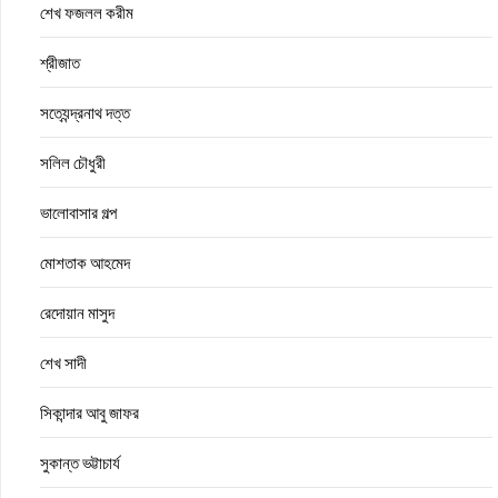
শেখ ফজলল করীম
শ্রীজাত
সত্যেন্দ্রনাথ দত্ত
সলিল চৌধুরী
ভালোবাসার গল্প
মোশতাক আহমেদ
রেদোয়ান মাসুদ
শেখ সাদী
সিকান্দার আবু জাফর
সুকান্ত ভট্টাচার্য