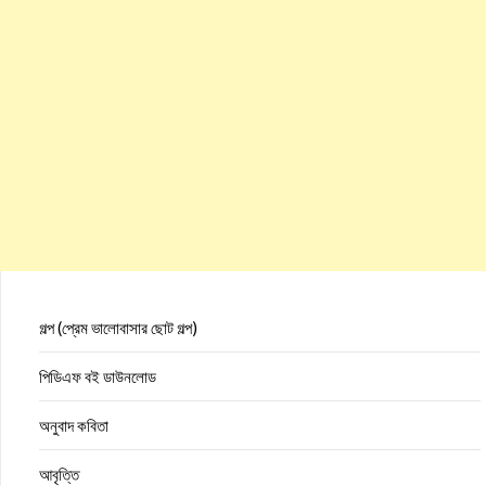
গল্প (প্রেম ভালোবাসার ছোট গল্প)
পিডিএফ বই ডাউনলোড
অনুবাদ কবিতা
আবৃত্তি