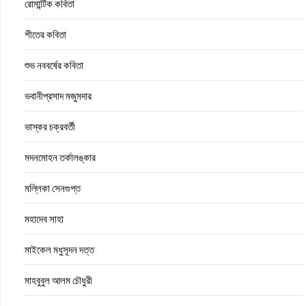
রোমান্টিক কবিতা
শীতের কবিতা
শুভ নববর্ষের কবিতা
ভবানীপ্রসাদ মজুমদার
ভাস্কর চক্রবর্তী
মদনমোহন তর্কালঙ্কার
মল্লিকা সেনগুপ্ত
মহাদেব সাহা
মাইকেল মধুসূদন দত্ত
মাহবুবুল আলম চৌধুরী