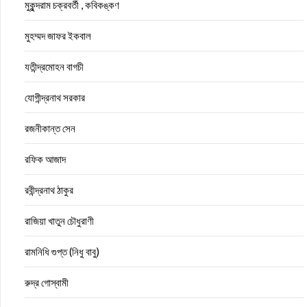
মুকুন্দরাম চক্রবর্তী , কবিকঙ্কণ
মুহম্মদ জাফর ইকবাল
যতীন্দ্রমোহন বাগচী
যোগীন্দ্রনাথ সরকার
রজনীকান্ত সেন
রফিক আজাদ
রবীন্দ্রনাথ ঠাকুর
রাজিয়া খাতুন চৌধুরাণী
রামনিধি গুপ্ত (নিধু বাবু)
রুদ্র গোস্বামী