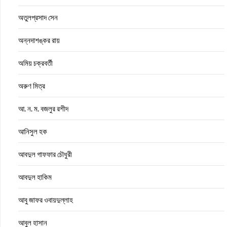
অতুলপ্রসাদ সেন
অন্নদাশঙ্কর রায়
অমিয় চক্রবর্তী
অরুণ মিত্র
আ. ন. ম. বজলুর রশীদ
আনিসুল হক
আবদুল গাফফার চৌধুরী
আবদুল হাকিম
আবু জাফর ওবায়দুল্লাহ
আবুল হাসান