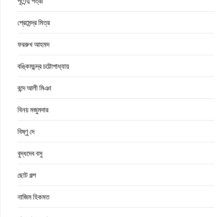
পূর্ণেন্দু পত্রী
প্রেমেন্দ্র মিত্র
ফররুখ আহমদ
বঙ্কিমচন্দ্র চট্টোপাধ্যায়
বন্দে আলী মিঞা
বিনয় মজুমদার
বিষ্ণু দে
বুদ্ধদেব বসু
ছোট গল্প
নাজিম হিকমত