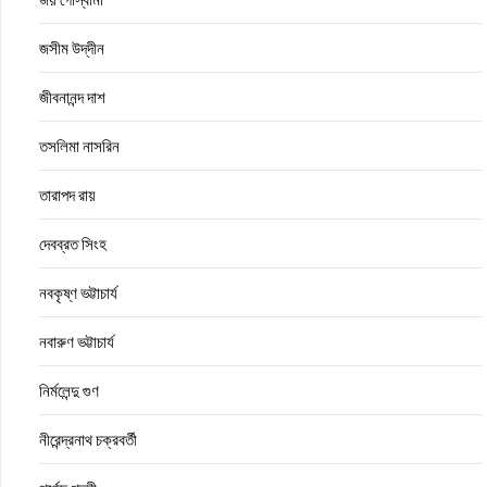
জসীম উদ্‌দীন
জীবনানন্দ দাশ
তসলিমা নাসরিন
তারাপদ রায়
দেবব্রত সিংহ
নবকৃষ্ণ ভট্টাচার্য
নবারুণ ভট্টাচার্য
নির্মলেন্দু গুণ
নীরেন্দ্রনাথ চক্রবর্তী