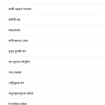
কাজী নজরুল ইসলাম
কামিনী রায়
কায়কোবাদ
কালীপ্রসন্ন ঘোষ
কুসুম কুমারী দাশ
খান মুহম্মদ মঈনুদ্দিন
গগন হরকরা
গোবিন্দচন্দ্র দাস
অনুপ্রেরণামূলক কবিতা
ইসলামিক কবিতা