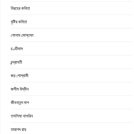
বিরহের কবিতা
বৃষ্টির কবিতা
গোলাম মোস্তফা
চণ্ডীদাস
চন্দ্রাবতী
জয় গোস্বামী
জসীম উদ্‌দীন
জীবনানন্দ দাশ
তসলিমা নাসরিন
তারাপদ রায়