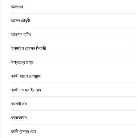
আলাওল
আসাদ চৌধুরী
আহসান হাবীব
ইসমাইল হোসেন সিরাজী
ঈশ্বরচন্দ্র গুপ্ত
কাজী কাদের নেওয়াজ
কাজী নজরুল ইসলাম
কামিনী রায়
কায়কোবাদ
কালীপ্রসন্ন ঘোষ