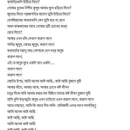
ক্লান্তিগুলি উঠিয়ে নিতে?
তোমার বুকের নিশীথ কুসুম আমার মুখে ছড়িয়ে দিতে?
জুতোর ফিতে প্রজাপতির মতোন তুমি উড়িয়ে দিতে?
বেলজিয়ামের আয়নাখানি কেন তুমি ঘরে না রেখে
অমন কারুকাজের সাথে তোমার দুটি চোখের মধ্যে
রেখে দিতে?
আমার এখন চাঁদ দেখলে খারাপ লাগে
পাখির জুলুম, মেঘের জুলুম, খারাপ লাগে
কথাবর্তায় দয়ালু আর পোশাকে বেশ ভদ্র মানুষ
খারাপ লাগে,
এই যে মানুষ মুখে একটা মনে একটা. . .
খারাপ লাগে
খারাপ লাগে
মোটের উপর, আমি অনেক কষ্টে আছি.. কষ্টে আছি বুজলে যুথী
আমার দাঁতে, আমার নাকে, আমার চোখে কষ্ট ভীসন
চতুর দিকে দাবি আদায় করার মত মিছিল তাদের কষ্ট ভীষণ বুজলে যুথী
হাসি খুসি উড়নচন্ডি মানুষ এখন তাইতো এখন খারাপ লাগে, খারাপ লাগে
আরে তাছাড়া, আমি কি আরে যিশু নাকি- হাবিজাবী ওদের মতন সবসহিষ্ণু
আমি অনেক কষ্টে আছি
কষ্টে আছি, কষ্টে আছি
আমি অনেক কষ্টে আছি
কষ্টে আছি, কষ্টে আছি |