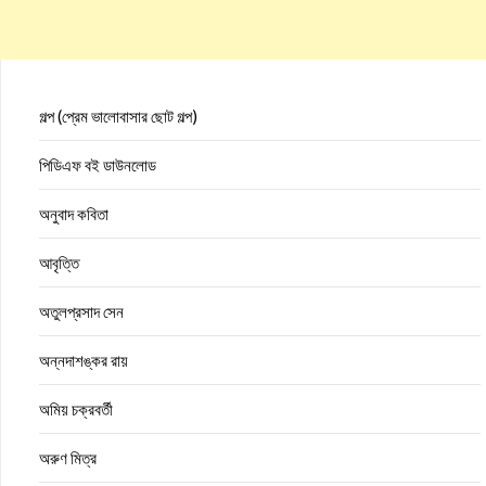
গল্প (প্রেম ভালোবাসার ছোট গল্প)
পিডিএফ বই ডাউনলোড
অনুবাদ কবিতা
আবৃত্তি
অতুলপ্রসাদ সেন
অন্নদাশঙ্কর রায়
অমিয় চক্রবর্তী
অরুণ মিত্র