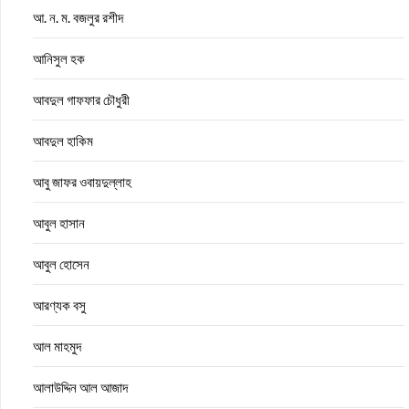
আ. ন. ম. বজলুর রশীদ
আনিসুল হক
আবদুল গাফফার চৌধুরী
আবদুল হাকিম
আবু জাফর ওবায়দুল্লাহ
আবুল হাসান
আবুল হোসেন
আরণ্যক বসু
আল মাহমুদ
আলাউদ্দিন আল আজাদ