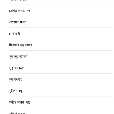
মোশতাক আহমেদ
রেদোয়ান মাসুদ
শেখ সাদী
সিকান্দার আবু জাফর
সুকান্ত ভট্টাচার্য
সুকুমার বড়ুয়া
সুকুমার রায়
সুনির্মল বসু
সুনীল গঙ্গোপাধ্যায়
সুফিয়া কামাল