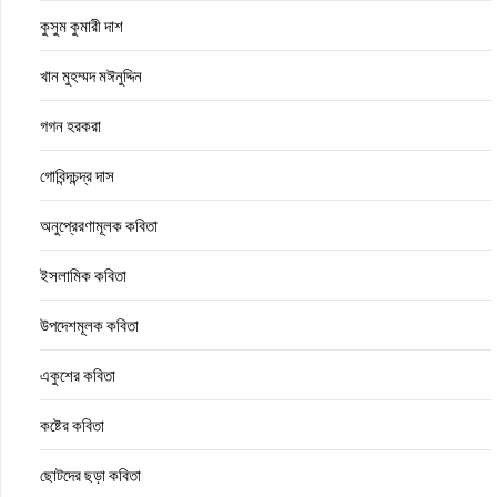
কুসুম কুমারী দাশ
খান মুহম্মদ মঈনুদ্দিন
গগন হরকরা
গোবিন্দচন্দ্র দাস
অনুপ্রেরণামূলক কবিতা
ইসলামিক কবিতা
উপদেশমূলক কবিতা
একুশের কবিতা
কষ্টের কবিতা
ছোটদের ছড়া কবিতা