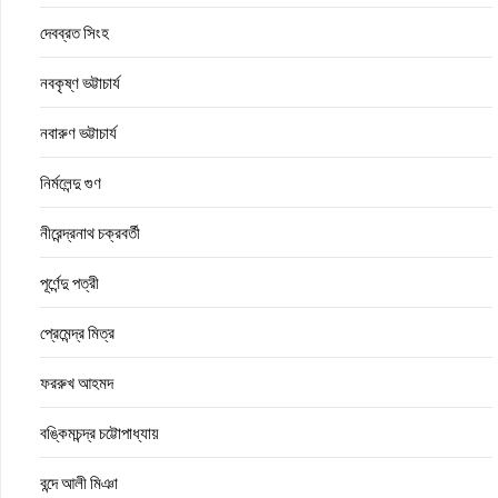
দেবব্রত সিংহ
নবকৃষ্ণ ভট্টাচার্য
নবারুণ ভট্টাচার্য
নির্মলেন্দু গুণ
নীরেন্দ্রনাথ চক্রবর্তী
পূর্ণেন্দু পত্রী
প্রেমেন্দ্র মিত্র
ফররুখ আহমদ
বঙ্কিমচন্দ্র চট্টোপাধ্যায়
বন্দে আলী মিঞা