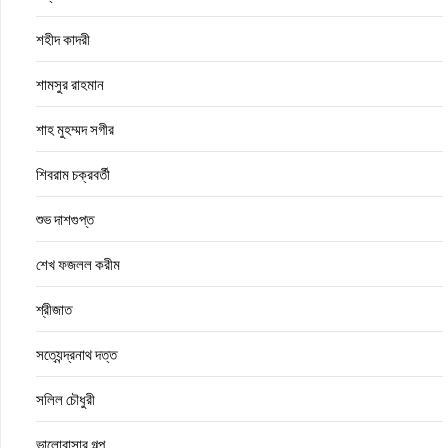
শহীদ কাদরী
শামসুর রাহমান
শাহ মুহম্মদ সগীর
শিবরাম চক্রবর্তী
শুভ দাশগুপ্ত
শেখ ফজলল করীম
শ্রীজাত
সত্যেন্দ্রনাথ দত্ত
সলিল চৌধুরী
ভালোবাসার গল্প