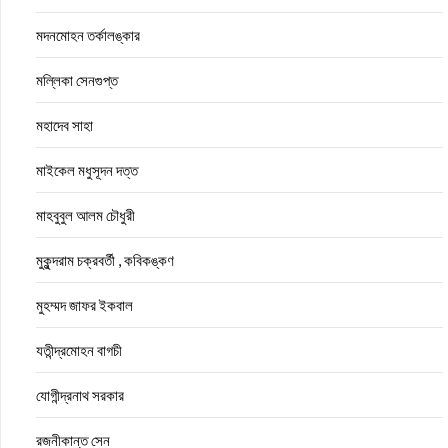
মদনমোহন তর্কালঙ্কার
মল্লিকা সেনগুপ্ত
মহাদেব সাহা
মাইকেল মধুসূদন দত্ত
মাহবুবুল আলম চৌধুরী
মুকুন্দরাম চক্রবর্তী , কবিকঙ্কণ
মুহম্মদ জাফর ইকবাল
যতীন্দ্রমোহন বাগচী
যোগীন্দ্রনাথ সরকার
রজনীকান্ত সেন