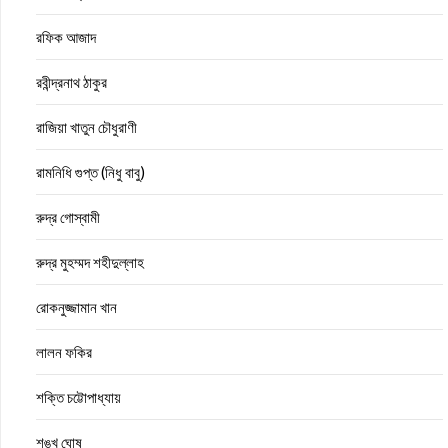
রফিক আজাদ
রবীন্দ্রনাথ ঠাকুর
রাজিয়া খাতুন চৌধুরাণী
রামনিধি গুপ্ত (নিধু বাবু)
রুদ্র গোস্বামী
রুদ্র মুহম্মদ শহীদুল্লাহ
রোকনুজ্জামান খান
লালন ফকির
শক্তি চট্টোপাধ্যায়
শঙ্খ ঘোষ