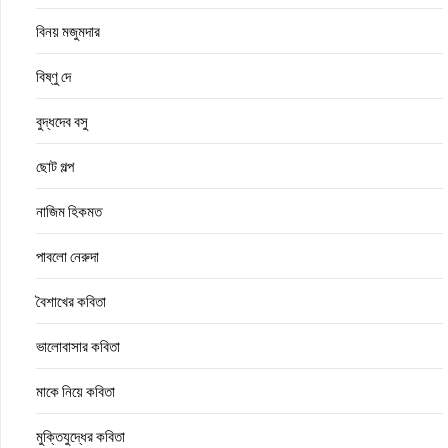
বিনয় মজুমদার
বিষ্ণু দে
বুদ্ধদেব বসু
ছোট গল্প
নাজিম হিকমত
পাবলো নেরুদা
বৈশাখের কবিতা
ভালোবাসার কবিতা
মাকে নিয়ে কবিতা
মুক্তিযুদ্ধের কবিতা