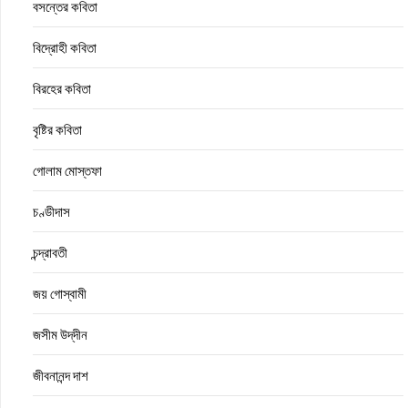
বসন্তের কবিতা
বিদ্রোহী কবিতা
বিরহের কবিতা
বৃষ্টির কবিতা
গোলাম মোস্তফা
চণ্ডীদাস
চন্দ্রাবতী
জয় গোস্বামী
জসীম উদ্‌দীন
জীবনানন্দ দাশ