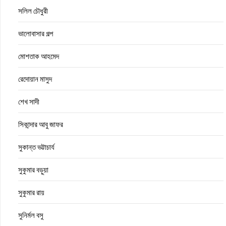
সলিল চৌধুরী
ভালোবাসার গল্প
মোশতাক আহমেদ
রেদোয়ান মাসুদ
শেখ সাদী
সিকান্দার আবু জাফর
সুকান্ত ভট্টাচার্য
সুকুমার বড়ুয়া
সুকুমার রায়
সুনির্মল বসু