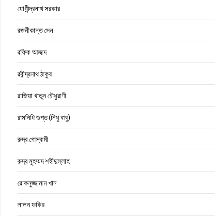
যোগীন্দ্রনাথ সরকার
রজনীকান্ত সেন
রফিক আজাদ
রবীন্দ্রনাথ ঠাকুর
রাজিয়া খাতুন চৌধুরাণী
রামনিধি গুপ্ত (নিধু বাবু)
রুদ্র গোস্বামী
রুদ্র মুহম্মদ শহীদুল্লাহ
রোকনুজ্জামান খান
লালন ফকির