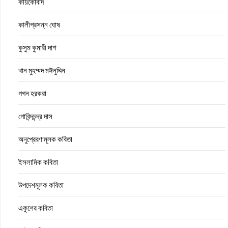
কায়কোবাদ
কালীপ্রসন্ন ঘোষ
কুসুম কুমারী দাশ
খান মুহম্মদ মঈনুদ্দিন
গগন হরকরা
গোবিন্দচন্দ্র দাস
অনুপ্রেরণামূলক কবিতা
ইসলামিক কবিতা
উপদেশমূলক কবিতা
একুশের কবিতা