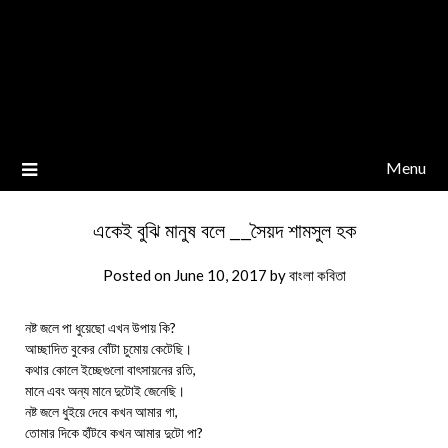
Menu
একেই বুঝি মানুষ বলে __সৈয়দ শামসুল হক
Posted on
June 10, 2017
by
বাংলা কবিতা
নষ্ট জলে পা ধুয়েছো এখন উপায় কি?
আচ্ছাদিত বুকের বোঁটা চুমোয় কেটেছি।
কথার কোলে ইচ্ছেগুলো বাৎসায়নের রতি,
মানে এবং অন্য মানে দুটোই জেনেছি।
নষ্ট জলে ধুইয়ে দেবে কখন আমার গা,
তোমার দিকে হাঁটবে কখন আমার দুটো পা?