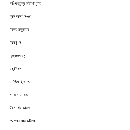
বঙ্কিমচন্দ্র চট্টোপাধ্যায়
বন্দে আলী মিঞা
বিনয় মজুমদার
বিষ্ণু দে
বুদ্ধদেব বসু
ছোট গল্প
নাজিম হিকমত
পাবলো নেরুদা
বৈশাখের কবিতা
ভালোবাসার কবিতা