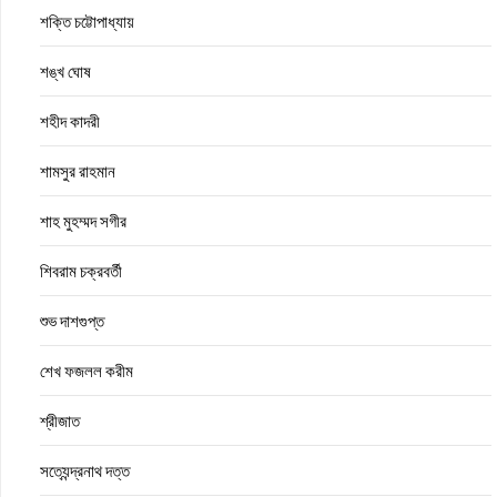
শক্তি চট্টোপাধ্যায়
শঙ্খ ঘোষ
শহীদ কাদরী
শামসুর রাহমান
শাহ মুহম্মদ সগীর
শিবরাম চক্রবর্তী
শুভ দাশগুপ্ত
শেখ ফজলল করীম
শ্রীজাত
সত্যেন্দ্রনাথ দত্ত