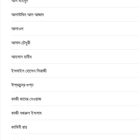
আল মাহমুদ
আলাউদ্দিন আল আজাদ
আলাওল
আসাদ চৌধুরী
আহসান হাবীব
ইসমাইল হোসেন সিরাজী
ঈশ্বরচন্দ্র গুপ্ত
কাজী কাদের নেওয়াজ
কাজী নজরুল ইসলাম
কামিনী রায়