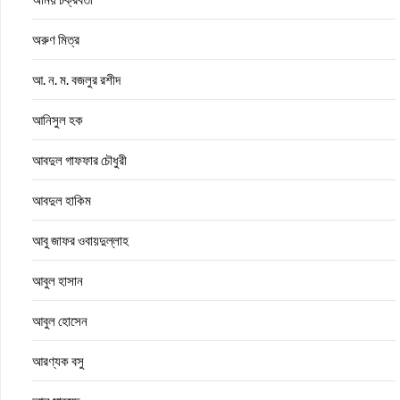
অরুণ মিত্র
আ. ন. ম. বজলুর রশীদ
আনিসুল হক
আবদুল গাফফার চৌধুরী
আবদুল হাকিম
আবু জাফর ওবায়দুল্লাহ
আবুল হাসান
আবুল হোসেন
আরণ্যক বসু