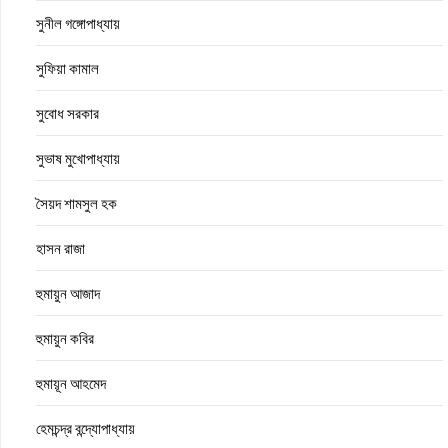
সুনীল গঙ্গোপাধ্যায়
সুফিয়া কামাল
সুবোধ সরকার
সুভাষ মুখোপাধ্যায়
সৈয়দ শামসুল হক
হাসন রাজা
হুমায়ুন আজাদ
হুমায়ুন কবির
হুমায়ূন আহমেদ
হেমচন্দ্র বন্দ্যোপাধ্যায়