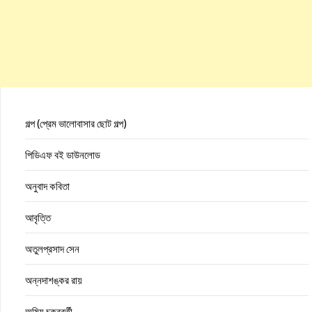
গল্প (প্রেম ভালোবাসার ছোট গল্প)
পিডিএফ বই ডাউনলোড
অনুবাদ কবিতা
আবৃত্তি
অতুলপ্রসাদ সেন
অন্নদাশঙ্কর রায়
অমিয় চক্রবর্তী