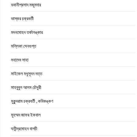
ভবানীপ্রসাদ মজুমদার
ভাস্কর চক্রবর্তী
মদনমোহন তর্কালঙ্কার
মল্লিকা সেনগুপ্ত
মহাদেব সাহা
মাইকেল মধুসূদন দত্ত
মাহবুবুল আলম চৌধুরী
মুকুন্দরাম চক্রবর্তী , কবিকঙ্কণ
মুহম্মদ জাফর ইকবাল
যতীন্দ্রমোহন বাগচী