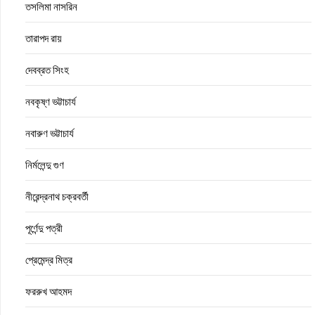
তসলিমা নাসরিন
তারাপদ রায়
দেবব্রত সিংহ
নবকৃষ্ণ ভট্টাচার্য
নবারুণ ভট্টাচার্য
নির্মলেন্দু গুণ
নীরেন্দ্রনাথ চক্রবর্তী
পূর্ণেন্দু পত্রী
প্রেমেন্দ্র মিত্র
ফররুখ আহমদ