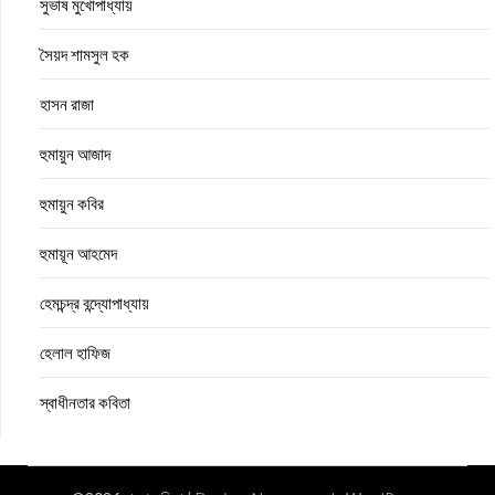
সুভাষ মুখোপাধ্যায়
সৈয়দ শামসুল হক
হাসন রাজা
হুমায়ুন আজাদ
হুমায়ুন কবির
হুমায়ূন আহমেদ
হেমচন্দ্র বন্দ্যোপাধ্যায়
হেলাল হাফিজ
স্বাধীনতার কবিতা