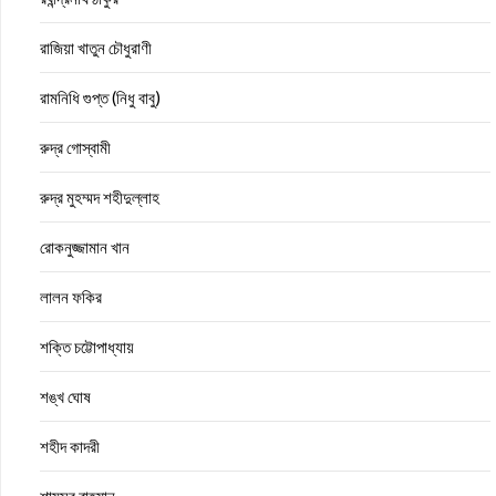
রাজিয়া খাতুন চৌধুরাণী
রামনিধি গুপ্ত (নিধু বাবু)
রুদ্র গোস্বামী
রুদ্র মুহম্মদ শহীদুল্লাহ
রোকনুজ্জামান খান
লালন ফকির
শক্তি চট্টোপাধ্যায়
শঙ্খ ঘোষ
শহীদ কাদরী