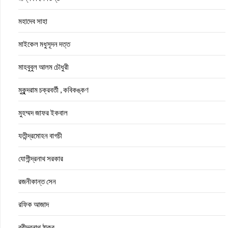
মহাদেব সাহা
মাইকেল মধুসূদন দত্ত
মাহবুবুল আলম চৌধুরী
মুকুন্দরাম চক্রবর্তী , কবিকঙ্কণ
মুহম্মদ জাফর ইকবাল
যতীন্দ্রমোহন বাগচী
যোগীন্দ্রনাথ সরকার
রজনীকান্ত সেন
রফিক আজাদ
রবীন্দ্রনাথ ঠাকুর