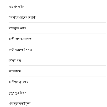
আহসান হাবীব
ইসমাইল হোসেন সিরাজী
ঈশ্বরচন্দ্র গুপ্ত
কাজী কাদের নেওয়াজ
কাজী নজরুল ইসলাম
কামিনী রায়
কায়কোবাদ
কালীপ্রসন্ন ঘোষ
কুসুম কুমারী দাশ
খান মুহম্মদ মঈনুদ্দিন