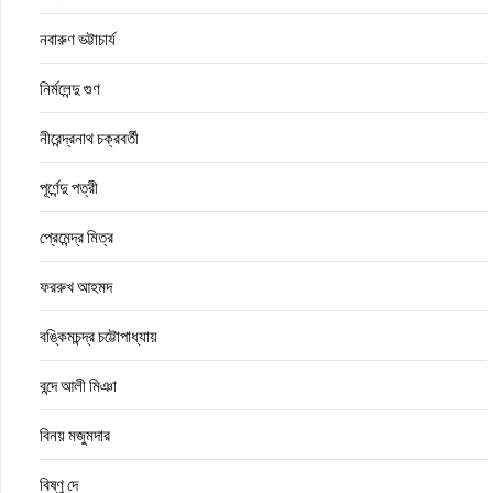
নবারুণ ভট্টাচার্য
নির্মলেন্দু গুণ
নীরেন্দ্রনাথ চক্রবর্তী
পূর্ণেন্দু পত্রী
প্রেমেন্দ্র মিত্র
ফররুখ আহমদ
বঙ্কিমচন্দ্র চট্টোপাধ্যায়
বন্দে আলী মিঞা
বিনয় মজুমদার
বিষ্ণু দে