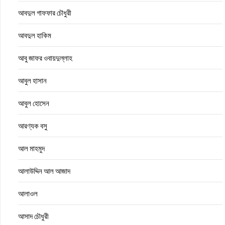
আবদুল গাফফার চৌধুরী
আবদুল হাকিম
আবু জাফর ওবায়দুল্লাহ
আবুল হাসান
আবুল হোসেন
আরণ্যক বসু
আল মাহমুদ
আলাউদ্দিন আল আজাদ
আলাওল
আসাদ চৌধুরী