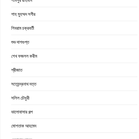
শামসুর রাহমান
শাহ মুহম্মদ সগীর
শিবরাম চক্রবর্তী
শুভ দাশগুপ্ত
শেখ ফজলল করীম
শ্রীজাত
সত্যেন্দ্রনাথ দত্ত
সলিল চৌধুরী
ভালোবাসার গল্প
মোশতাক আহমেদ