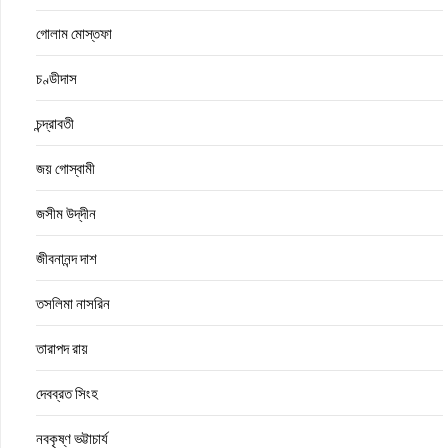
গোলাম মোস্তফা
চণ্ডীদাস
চন্দ্রাবতী
জয় গোস্বামী
জসীম উদ্‌দীন
জীবনানন্দ দাশ
তসলিমা নাসরিন
তারাপদ রায়
দেবব্রত সিংহ
নবকৃষ্ণ ভট্টাচার্য