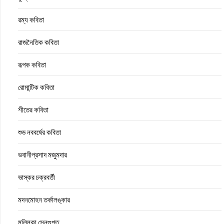
রম্য কবিতা
রাজনৈতিক কবিতা
রূপক কবিতা
রোমান্টিক কবিতা
শীতের কবিতা
শুভ নববর্ষের কবিতা
ভবানীপ্রসাদ মজুমদার
ভাস্কর চক্রবর্তী
মদনমোহন তর্কালঙ্কার
মল্লিকা সেনগুপ্ত