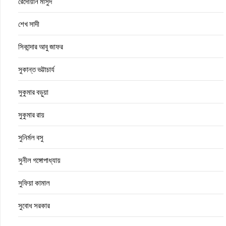
রেদোয়ান মাসুদ
শেখ সাদী
সিকান্দার আবু জাফর
সুকান্ত ভট্টাচার্য
সুকুমার বড়ুয়া
সুকুমার রায়
সুনির্মল বসু
সুনীল গঙ্গোপাধ্যায়
সুফিয়া কামাল
সুবোধ সরকার