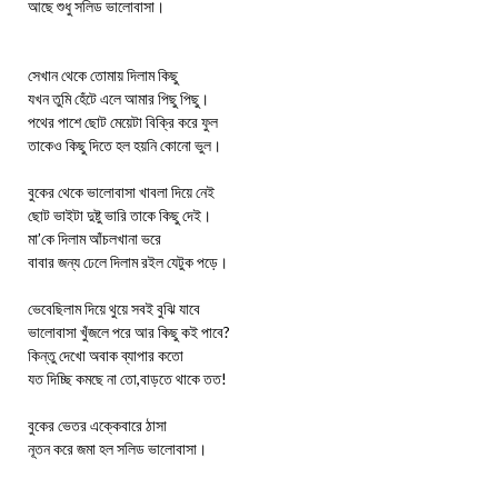
আছে শুধু সলিড ভালোবাসা।
সেখান থেকে তোমায় দিলাম কিছু
যখন তুমি হেঁটে এলে আমার পিছু পিছু।
পথের পাশে ছোট মেয়েটা বিক্রি করে ফুল
তাকেও কিছু দিতে হল হয়নি কোনো ভুল।
বুকের থেকে ভালোবাসা খাবলা দিয়ে নেই
ছোট ভাইটা দুষ্টু ভারি তাকে কিছু দেই।
মা’কে দিলাম আঁচলখানা ভরে
বাবার জন্য ঢেলে দিলাম রইল যেটুক পড়ে।
ভেবেছিলাম দিয়ে থুয়ে সবই বুঝি যাবে
ভালোবাসা খুঁজলে পরে আর কিছু কই পাবে?
কিন্তু দেখো অবাক ব্যাপার কতো
যত দিচ্ছি কমছে না তো,বাড়তে থাকে তত!
বুকের ভেতর এক্কেবারে ঠাসা
নূতন করে জমা হল সলিড ভালোবাসা।