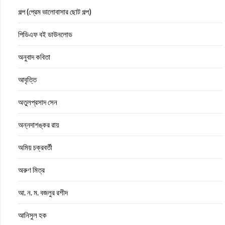
গল্প (প্রেম ভালোবাসার ছোট গল্প)
পিডিএফ বই ডাউনলোড
অনুবাদ কবিতা
আবৃত্তি
অতুলপ্রসাদ সেন
অন্নদাশঙ্কর রায়
অমিয় চক্রবর্তী
অরুণ মিত্র
আ. ন. ম. বজলুর রশীদ
আনিসুল হক