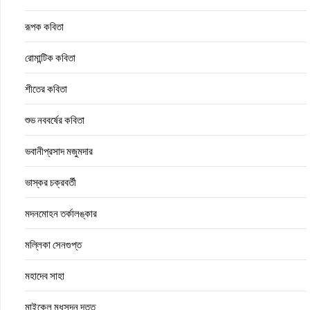
রূপক কবিতা
রোমান্টিক কবিতা
শীতের কবিতা
শুভ নববর্ষের কবিতা
ভবানীপ্রসাদ মজুমদার
ভাস্কর চক্রবর্তী
মদনমোহন তর্কালঙ্কার
মল্লিকা সেনগুপ্ত
মহাদেব সাহা
মাইকেল মধুসূদন দত্ত