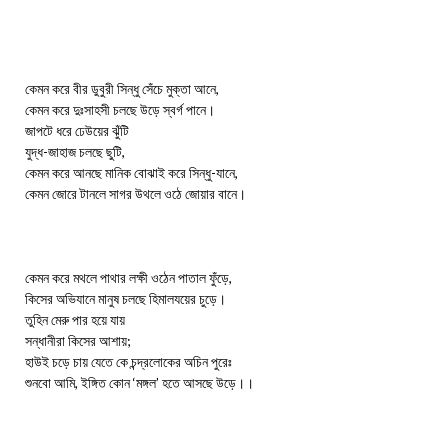
কেমন করে বীর ডুবুরী সিন্ধু সেঁচে মুক্তা আনে,
কেমন করে দুঃসাহসী চলছে উড়ে স্বর্গ পানে।
জাপটে ধরে ঢেউয়ের ঝুঁটি
যুদ্ধ-জাহাজ চলছে ছুটি,
কেমন করে আনছে মানিক বোঝাই করে সিন্ধু-যানে,
কেমন জোরে টানলে সাগর উথলে ওঠে জোয়ার বানে।
কেমন করে মথলে পাথার লক্ষী ওঠেন পাতাল ফুঁড়ে,
কিসের অভিযানে মানুষ চলছে হিমালযয়ের চুড়ে।
তুহিন মেরু পার হয়ে যায়
সন্ধানীরা কিসের আশায়;
হাউই চড়ে চায় যেতে কে চন্দ্রলোকের অচিন পুরেঃ
শুনবো আমি, ইঙ্গিত কোন ‘মঙ্গল’ হতে আসছে উড়ে।।