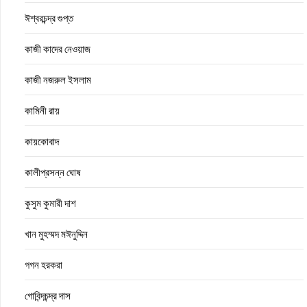
ঈশ্বরচন্দ্র গুপ্ত
কাজী কাদের নেওয়াজ
কাজী নজরুল ইসলাম
কামিনী রায়
কায়কোবাদ
কালীপ্রসন্ন ঘোষ
কুসুম কুমারী দাশ
খান মুহম্মদ মঈনুদ্দিন
গগন হরকরা
গোবিন্দচন্দ্র দাস