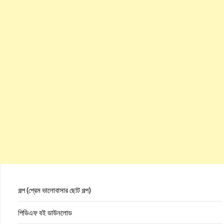
গল্প (প্রেম ভালোবাসার ছোট গল্প)
পিডিএফ বই ডাউনলোড