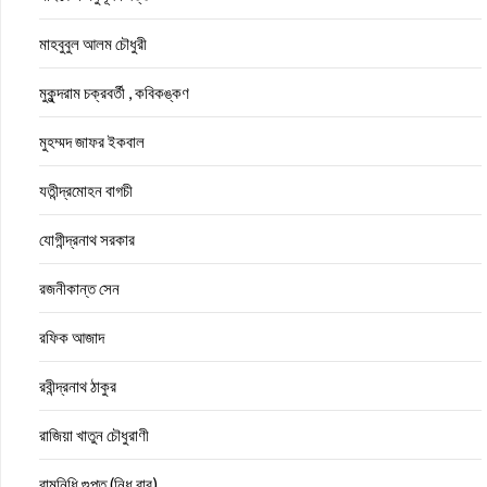
মাহবুবুল আলম চৌধুরী
মুকুন্দরাম চক্রবর্তী , কবিকঙ্কণ
মুহম্মদ জাফর ইকবাল
যতীন্দ্রমোহন বাগচী
যোগীন্দ্রনাথ সরকার
রজনীকান্ত সেন
রফিক আজাদ
রবীন্দ্রনাথ ঠাকুর
রাজিয়া খাতুন চৌধুরাণী
রামনিধি গুপ্ত (নিধু বাবু)