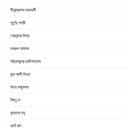
নীরেন্দ্রনাথ চক্রবর্তী
পূর্ণেন্দু পত্রী
প্রেমেন্দ্র মিত্র
ফররুখ আহমদ
বঙ্কিমচন্দ্র চট্টোপাধ্যায়
বন্দে আলী মিঞা
বিনয় মজুমদার
বিষ্ণু দে
বুদ্ধদেব বসু
ছোট গল্প