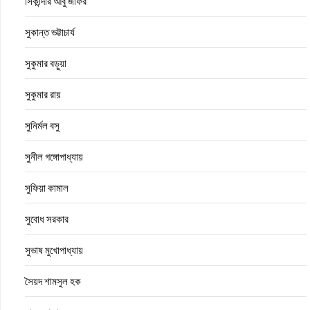
সিকান্দার আবু জাফর
সুকান্ত ভট্টাচার্য
সুকুমার বড়ুয়া
সুকুমার রায়
সুনির্মল বসু
সুনীল গঙ্গোপাধ্যায়
সুফিয়া কামাল
সুবোধ সরকার
সুভাষ মুখোপাধ্যায়
সৈয়দ শামসুল হক