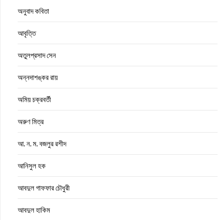
অনুবাদ কবিতা
আবৃত্তি
অতুলপ্রসাদ সেন
অন্নদাশঙ্কর রায়
অমিয় চক্রবর্তী
অরুণ মিত্র
আ. ন. ম. বজলুর রশীদ
আনিসুল হক
আবদুল গাফফার চৌধুরী
আবদুল হাকিম