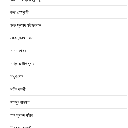
রুদ্র গোস্বামী
রুদ্র মুহম্মদ শহীদুল্লাহ
রোকনুজ্জামান খান
লালন ফকির
শক্তি চট্টোপাধ্যায়
শঙ্খ ঘোষ
শহীদ কাদরী
শামসুর রাহমান
শাহ মুহম্মদ সগীর
শিবরাম চক্রবর্তী