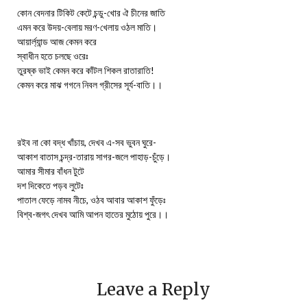
কোন বেদনার টিকিট কেটে চন্ডু-খোর ঐ চীনের জাতি
এমন করে উদয়-বেলায় মরণ-খেলায় ওঠল মাতি।
আয়ার্ল্যান্ড আজ কেমন করে
স্বাধীন হতে চলছে ওরেঃ
তুরষ্ক ভাই কেমন করে কাঁটল শিকল রাতারাতি!
কেমন করে মাঝ গগনে নিবল গ্রীসের সূর্য-বাতি।।
রইব না কো বদ্ধ খাঁচায়, দেখব এ-সব ভুবন ঘুরে-
আকাশ বাতাস চন্দ্র-তারায় সাগর-জলে পাহাড়-চুঁড়ে।
আমার সীমার বাঁধন টুটে
দশ দিকেতে পড়ব লুটেঃ
পাতাল ফেড়ে নামব নীচে, ওঠব আবার আকাশ ফুঁড়েঃ
বিশ্ব-জগৎ দেখব আমি আপন হাতের মুঠোয় পুরে।।
Leave a Reply