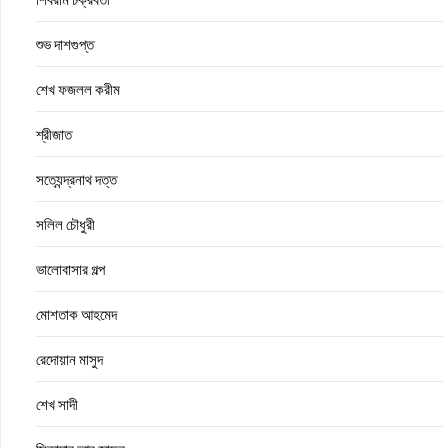
শুভ দাশগুপ্ত
শেখ ফজলল করীম
শ্রীজাত
সত্যেন্দ্রনাথ দত্ত
সলিল চৌধুরী
ভালোবাসার গল্প
মোশতাক আহমেদ
রেদোয়ান মাসুদ
শেখ সাদী