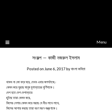
Menu
সংকল্প – কাজী নজরুল ইসলাম
Posted on
June 6, 2017
by
বাংলা কবিতা
থাকব না কো বদ্ধ ঘরে, দেখব এবার জগৎটাকে,-
কেমন করে ঘুরছে মানুষ যুগান্তরের ঘুর্ণিপাকে।
দেশ হতে দেশ দেশান্তরে
ছুটছে তারা কেমন করে,
কিসের নেশায় কেমন করে মরছে যে বীর লাখে লাখে,
কিসের আশায় করছে তারা বরণ মরণ-যন্ত্রণাকে।