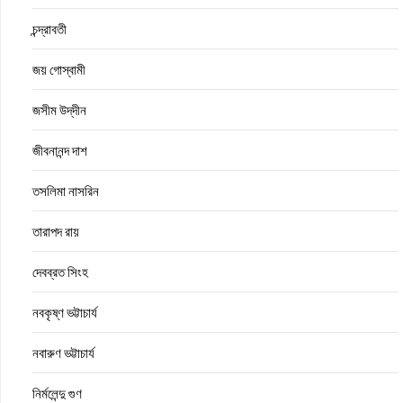
চন্দ্রাবতী
জয় গোস্বামী
জসীম উদ্‌দীন
জীবনানন্দ দাশ
তসলিমা নাসরিন
তারাপদ রায়
দেবব্রত সিংহ
নবকৃষ্ণ ভট্টাচার্য
নবারুণ ভট্টাচার্য
নির্মলেন্দু গুণ