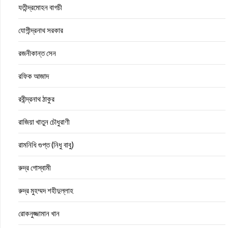
যতীন্দ্রমোহন বাগচী
যোগীন্দ্রনাথ সরকার
রজনীকান্ত সেন
রফিক আজাদ
রবীন্দ্রনাথ ঠাকুর
রাজিয়া খাতুন চৌধুরাণী
রামনিধি গুপ্ত (নিধু বাবু)
রুদ্র গোস্বামী
রুদ্র মুহম্মদ শহীদুল্লাহ
রোকনুজ্জামান খান