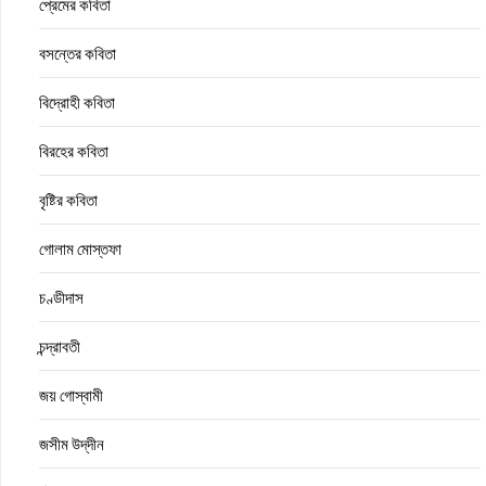
প্রেমের কবিতা
বসন্তের কবিতা
বিদ্রোহী কবিতা
বিরহের কবিতা
বৃষ্টির কবিতা
গোলাম মোস্তফা
চণ্ডীদাস
চন্দ্রাবতী
জয় গোস্বামী
জসীম উদ্‌দীন