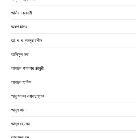
অমিয় চক্রবর্তী
অরুণ মিত্র
আ. ন. ম. বজলুর রশীদ
আনিসুল হক
আবদুল গাফফার চৌধুরী
আবদুল হাকিম
আবু জাফর ওবায়দুল্লাহ
আবুল হাসান
আবুল হোসেন
আরণ্যক বসু