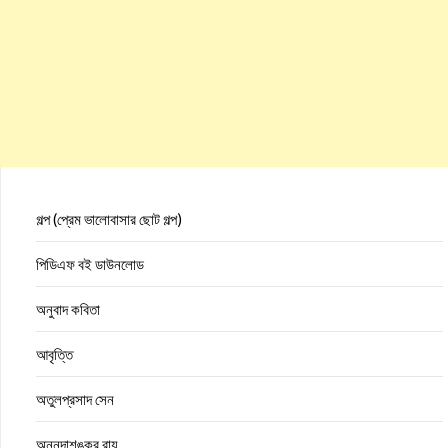
গল্প (প্রেম ভালোবাসার ছোট গল্প)
পিডিএফ বই ডাউনলোড
অনুবাদ কবিতা
আবৃত্তি
অতুলপ্রসাদ সেন
অন্নদাশঙ্কর রায়