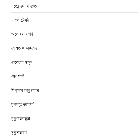
সত্যেন্দ্রনাথ দত্ত
সলিল চৌধুরী
ভালোবাসার গল্প
মোশতাক আহমেদ
রেদোয়ান মাসুদ
শেখ সাদী
সিকান্দার আবু জাফর
সুকান্ত ভট্টাচার্য
সুকুমার বড়ুয়া
সুকুমার রায়