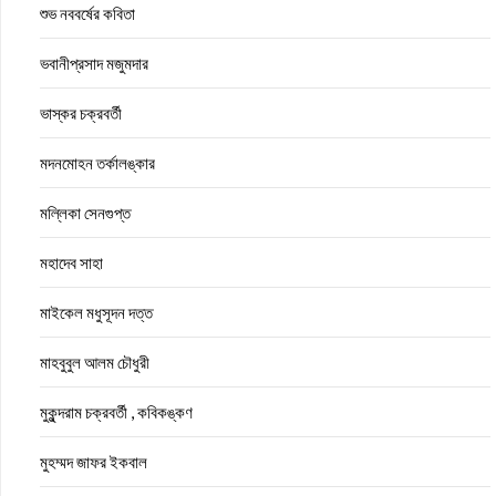
শুভ নববর্ষের কবিতা
ভবানীপ্রসাদ মজুমদার
ভাস্কর চক্রবর্তী
মদনমোহন তর্কালঙ্কার
মল্লিকা সেনগুপ্ত
মহাদেব সাহা
মাইকেল মধুসূদন দত্ত
মাহবুবুল আলম চৌধুরী
মুকুন্দরাম চক্রবর্তী , কবিকঙ্কণ
মুহম্মদ জাফর ইকবাল