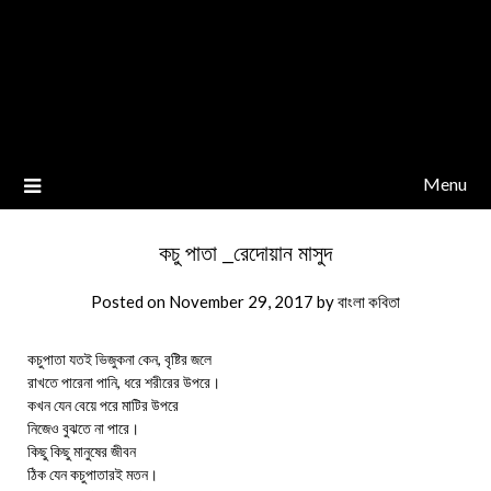
Menu
কচু পাতা _রেদোয়ান মাসুদ
Posted on
November 29, 2017
by
বাংলা কবিতা
কচুপাতা যতই ভিজুকনা কেন, বৃষ্টির জলে
রাখতে পারেনা পানি, ধরে শরীরের উপরে।
কখন যেন বেয়ে পরে মাটির উপরে
নিজেও বুঝতে না পারে।
কিছু কিছু মানুষের জীবন
ঠিক যেন কচুপাতারই মতন।