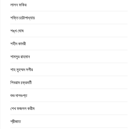
লালন ফকির
শক্তি চট্টোপাধ্যায়
শঙ্খ ঘোষ
শহীদ কাদরী
শামসুর রাহমান
শাহ মুহম্মদ সগীর
শিবরাম চক্রবর্তী
শুভ দাশগুপ্ত
শেখ ফজলল করীম
শ্রীজাত