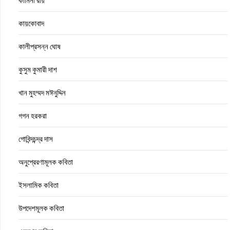
কামিনী রায়
কায়কোবাদ
কালীপ্রসন্ন ঘোষ
কুসুম কুমারী দাশ
খান মুহম্মদ মঈনুদ্দিন
গগন হরকরা
গোবিন্দচন্দ্র দাস
অনুপ্রেরণামূলক কবিতা
ইসলামিক কবিতা
উপদেশমূলক কবিতা