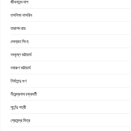
জীবনানন্দ দাশ
তসলিমা নাসরিন
তারাপদ রায়
দেবব্রত সিংহ
নবকৃষ্ণ ভট্টাচার্য
নবারুণ ভট্টাচার্য
নির্মলেন্দু গুণ
নীরেন্দ্রনাথ চক্রবর্তী
পূর্ণেন্দু পত্রী
প্রেমেন্দ্র মিত্র