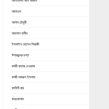
আলাউদ্দিন আল আজাদ
আলাওল
আসাদ চৌধুরী
আহসান হাবীব
ইসমাইল হোসেন সিরাজী
ঈশ্বরচন্দ্র গুপ্ত
কাজী কাদের নেওয়াজ
কাজী নজরুল ইসলাম
কামিনী রায়
কায়কোবাদ