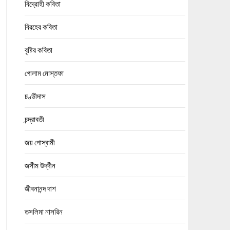
বিদ্রোহী কবিতা
বিরহের কবিতা
বৃষ্টির কবিতা
গোলাম মোস্তফা
চণ্ডীদাস
চন্দ্রাবতী
জয় গোস্বামী
জসীম উদ্‌দীন
জীবনানন্দ দাশ
তসলিমা নাসরিন