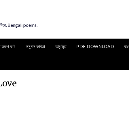
কবিতা, Bengali poems.
ি তরুণ কবি
অনুবাদ কবিতা
আবৃত্তি
PDF DOWNLOAD
বাং
Love