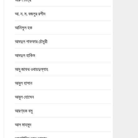
আ. ন. ম. বজলুর রশীদ
আনিসুল হক
আবদুল গাফফার চৌধুরী
আবদুল হাকিম
আবু জাফর ওবায়দুল্লাহ
আবুল হাসান
আবুল হোসেন
আরণ্যক বসু
আল মাহমুদ