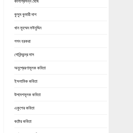
কালীপ্রসন্ন ঘোষ
কুসুম কুমারী দাশ
খান মুহম্মদ মঈনুদ্দিন
গগন হরকরা
গোবিন্দচন্দ্র দাস
অনুপ্রেরণামূলক কবিতা
ইসলামিক কবিতা
উপদেশমূলক কবিতা
একুশের কবিতা
কষ্টের কবিতা