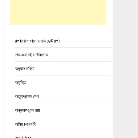
গল্প (প্রেম ভালোবাসার ছোট গল্প)
পিডিএফ বই ডাউনলোড
অনুবাদ কবিতা
আবৃত্তি
অতুলপ্রসাদ সেন
অন্নদাশঙ্কর রায়
অমিয় চক্রবর্তী
অরুণ মিত্র