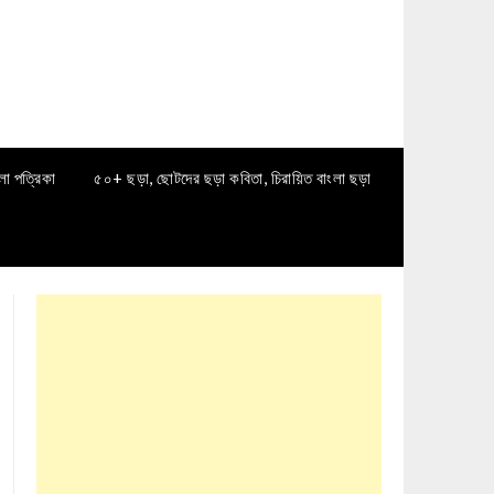
লা পত্রিকা
৫০+ ছড়া, ছোটদের ছড়া কবিতা, চিরায়িত বাংলা ছড়া