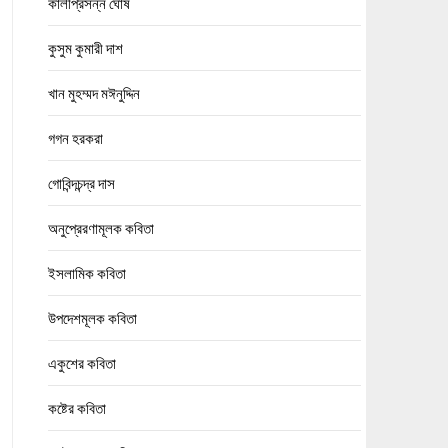
কালীপ্রসন্ন ঘোষ
কুসুম কুমারী দাশ
খান মুহম্মদ মঈনুদ্দিন
গগন হরকরা
গোবিন্দচন্দ্র দাস
অনুপ্রেরণামূলক কবিতা
ইসলামিক কবিতা
উপদেশমূলক কবিতা
একুশের কবিতা
কষ্টের কবিতা