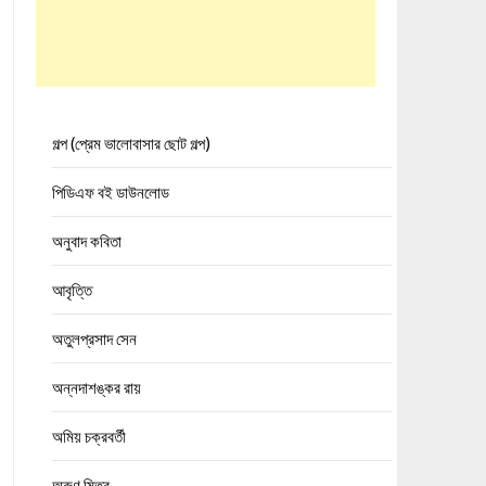
গল্প (প্রেম ভালোবাসার ছোট গল্প)
পিডিএফ বই ডাউনলোড
অনুবাদ কবিতা
আবৃত্তি
অতুলপ্রসাদ সেন
অন্নদাশঙ্কর রায়
অমিয় চক্রবর্তী
অরুণ মিত্র