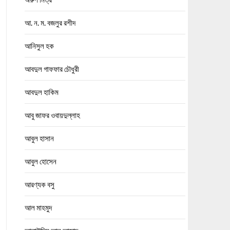
আ. ন. ম. বজলুর রশীদ
আনিসুল হক
আবদুল গাফফার চৌধুরী
আবদুল হাকিম
আবু জাফর ওবায়দুল্লাহ
আবুল হাসান
আবুল হোসেন
আরণ্যক বসু
আল মাহমুদ