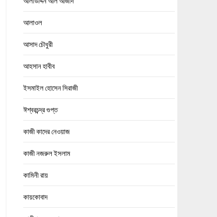
আলাউদ্দিন আল আজাদ
আলাওল
আসাদ চৌধুরী
আহসান হাবীব
ইসমাইল হোসেন সিরাজী
ঈশ্বরচন্দ্র গুপ্ত
কাজী কাদের নেওয়াজ
কাজী নজরুল ইসলাম
কামিনী রায়
কায়কোবাদ