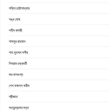
শক্তি চট্টোপাধ্যায়
শঙ্খ ঘোষ
শহীদ কাদরী
শামসুর রাহমান
শাহ মুহম্মদ সগীর
শিবরাম চক্রবর্তী
শুভ দাশগুপ্ত
শেখ ফজলল করীম
শ্রীজাত
সত্যেন্দ্রনাথ দত্ত