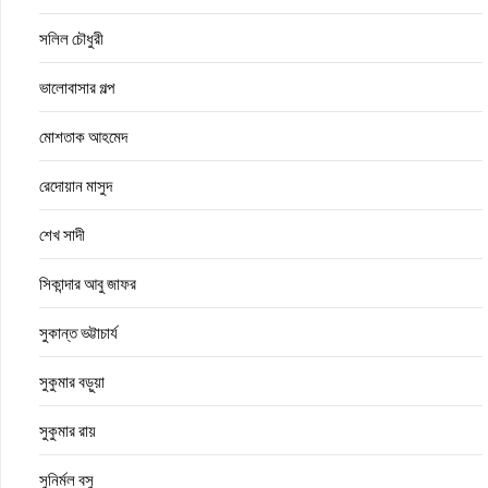
সলিল চৌধুরী
ভালোবাসার গল্প
মোশতাক আহমেদ
রেদোয়ান মাসুদ
শেখ সাদী
সিকান্দার আবু জাফর
সুকান্ত ভট্টাচার্য
সুকুমার বড়ুয়া
সুকুমার রায়
সুনির্মল বসু