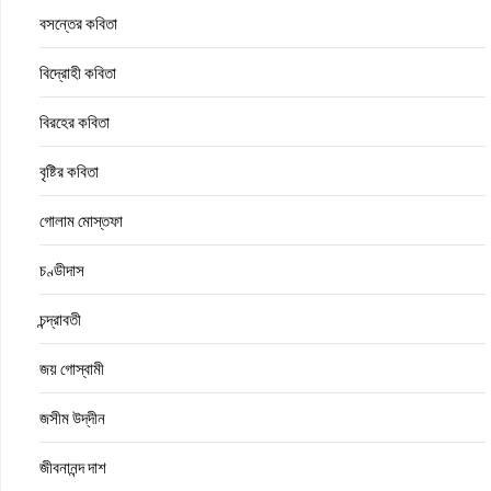
বসন্তের কবিতা
বিদ্রোহী কবিতা
বিরহের কবিতা
বৃষ্টির কবিতা
গোলাম মোস্তফা
চণ্ডীদাস
চন্দ্রাবতী
জয় গোস্বামী
জসীম উদ্‌দীন
জীবনানন্দ দাশ