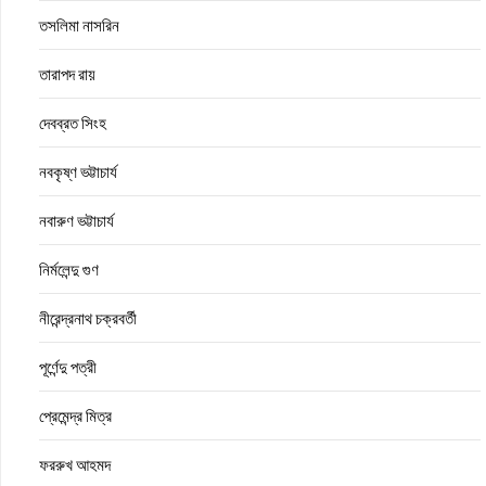
তসলিমা নাসরিন
তারাপদ রায়
দেবব্রত সিংহ
নবকৃষ্ণ ভট্টাচার্য
নবারুণ ভট্টাচার্য
নির্মলেন্দু গুণ
নীরেন্দ্রনাথ চক্রবর্তী
পূর্ণেন্দু পত্রী
প্রেমেন্দ্র মিত্র
ফররুখ আহমদ