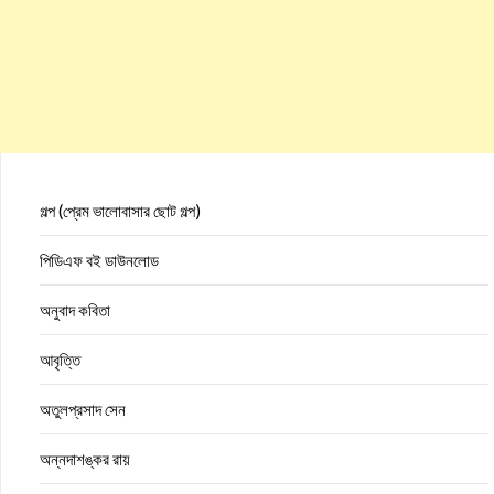
গল্প (প্রেম ভালোবাসার ছোট গল্প)
পিডিএফ বই ডাউনলোড
অনুবাদ কবিতা
আবৃত্তি
অতুলপ্রসাদ সেন
অন্নদাশঙ্কর রায়