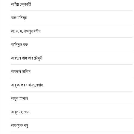
অমিয় চক্রবর্তী
অরুণ মিত্র
আ. ন. ম. বজলুর রশীদ
আনিসুল হক
আবদুল গাফফার চৌধুরী
আবদুল হাকিম
আবু জাফর ওবায়দুল্লাহ
আবুল হাসান
আবুল হোসেন
আরণ্যক বসু