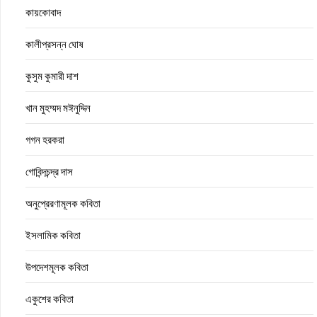
কায়কোবাদ
কালীপ্রসন্ন ঘোষ
কুসুম কুমারী দাশ
খান মুহম্মদ মঈনুদ্দিন
গগন হরকরা
গোবিন্দচন্দ্র দাস
অনুপ্রেরণামূলক কবিতা
ইসলামিক কবিতা
উপদেশমূলক কবিতা
একুশের কবিতা