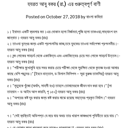
হযরত আবু বকর (রা.) এর গুরুত্বপূর্ণ বাণী
Posted on
October 27, 2018
by
বাংলা কবিতা
১। ইবাদত একটি ব্যবসার মত।এর দোকান হলো নির্জনতা,পুজি হলো তাকওয়া,লাভ্যাংশ হল
জান্নাত।-হযরত আবু বকর (রাঃ)
২। তাওবা বৃদ্ধের জন্য একটা প্রশংসনিয় কাজ,তবে যুবকের তাওবা সর্বাপেক্ষা প্রশংসনীয়।-
হযরত আবু বকর (রাঃ)
৩। মন্দ লোকের সাহচর্য থেকে একাকিত্ব এবং একাকিত্বের চেয়ে সত লোকে সাহচর্য উত্তম।-
হযরত আবু বকর (রাঃ)
৪। “পরীক্ষার মুখোমুখি হয়ে সবর করার চেয়ে পরীক্ষা থেকে সুরক্ষিত থেকে কৃতজ্ঞ হওয়া আমার
কাছে বেশি পছন্দের।” [ইবনে বাত্তাল, ড বিলাল ফিলিপস – সূরা বুরুজ তাফসির]-হযরত আবু
বকর (রাঃ)
৫। “মৃত্যুকে খুঁজো (অর্থাৎ, সাহসী হও) তাহলে তোমাদেরকে জীবন দান করা হবে।” [লা
তাহযান – ড আইয আল কারনি, পৃ ১৫০]-হযরত আবু বকর (রাঃ)
৬। “অপরের কষ্ট দূর করার জন্য কষ্ট করার মাঝে রয়েছে মহত্বের প্রকৃত নির্যাস।”-হযরত
আবু বকর (রাঃ)
৭। “সেই ব্যক্তিই অভিশপ্ত যে মরে যায় অথচ তার খারাপ কাজগুলো পৃথিবীতে রয়ে যায়।”-
হযরত আবু বকর (রাঃ)
৮। যে তোমার সাথে শত্রুতা করে তাকেও ভালবাসো !! -হযরত আবু বকর (রাঃ)