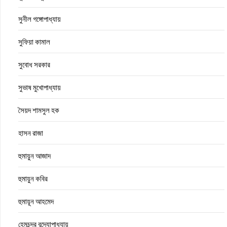
সুনীল গঙ্গোপাধ্যায়
সুফিয়া কামাল
সুবোধ সরকার
সুভাষ মুখোপাধ্যায়
সৈয়দ শামসুল হক
হাসন রাজা
হুমায়ুন আজাদ
হুমায়ুন কবির
হুমায়ূন আহমেদ
হেমচন্দ্র বন্দ্যোপাধ্যায়