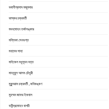
ভবানীপ্রসাদ মজুমদার
ভাস্কর চক্রবর্তী
মদনমোহন তর্কালঙ্কার
মল্লিকা সেনগুপ্ত
মহাদেব সাহা
মাইকেল মধুসূদন দত্ত
মাহবুবুল আলম চৌধুরী
মুকুন্দরাম চক্রবর্তী , কবিকঙ্কণ
মুহম্মদ জাফর ইকবাল
যতীন্দ্রমোহন বাগচী