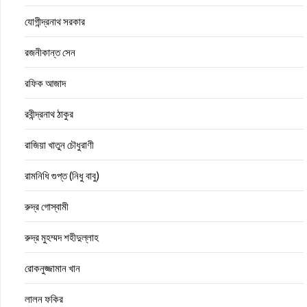
যোগীন্দ্রনাথ সরকার
রজনীকান্ত সেন
রফিক আজাদ
রবীন্দ্রনাথ ঠাকুর
রাজিয়া খাতুন চৌধুরাণী
রামনিধি গুপ্ত (নিধু বাবু)
রুদ্র গোস্বামী
রুদ্র মুহম্মদ শহীদুল্লাহ
রোকনুজ্জামান খান
লালন ফকির