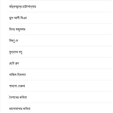
বঙ্কিমচন্দ্র চট্টোপাধ্যায়
বন্দে আলী মিঞা
বিনয় মজুমদার
বিষ্ণু দে
বুদ্ধদেব বসু
ছোট গল্প
নাজিম হিকমত
পাবলো নেরুদা
বৈশাখের কবিতা
ভালোবাসার কবিতা