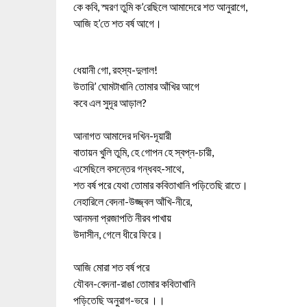
কে কবি, স্মরণ তুমি ক’রেছিলে আমাদেরে শত আনুরাগে,
আজি হ’তে শত বর্ষ আগে।
ধেয়ানী গো, রহস্য-দুলাল!
উতারি’ ঘোমটাখানি তোমার আঁখির আগে
কবে এল সুদূর আড়াল?
আনাগত আমাদের দখিন-দূয়ারী
বাতায়ন খুলি তুমি, হে গোপন হে স্বপ্ন-চারী,
এসেছিলে বসন্তের গন্ধবহ-সাথে,
শত বর্ষ পরে যেথা তোমার কবিতাখানি পড়িতেছি রাতে।
নেহারিলে বেদনা-উজ্জ্বল আঁখি-নীরে,
আনমনা প্রজাপতি নীরব পাখায়
উদাসীন, গেলে ধীরে ফিরে।
আজি মোরা শত বর্ষ পরে
যৌবন-বেদনা-রাঙা তোমার কবিতাখানি
পড়িতেছি অনুরাগ-ভরে ।।