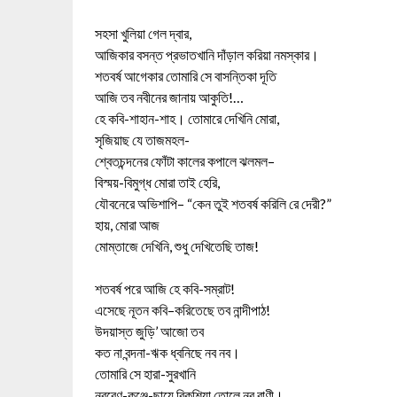
সহসা খুলিয়া গেল দ্বার,
আজিকার বসন্ত প্রভাতখানি দাঁড়াল করিয়া নমস্কার।
শতবর্ষ আগেকার তোমারি সে বাসন্তিকা দূতি
আজি তব নবীনের জানায় আকুতি!…
হে কবি-শাহান-শাহ। তোমারে দেখিনি মোরা,
সৃজিয়াছ যে তাজমহল-
শ্বেতচন্দনের ফোঁটা কালের কপালে ঝলমল–
বিস্ময়-বিমুগ্ধ মোরা তাই হেরি,
যৌবনেরে অভিশাপি– “কেন তুই শতবর্ষ করিলি রে দেরী?”
হায়, মোরা আজ
মোম্‌তাজে দেখিনি, শুধু দেখিতেছি তাজ!
শতবর্ষ পরে আজি হে কবি-সম্রাট!
এসেছে নূতন কবি–করিতেছে তব নান্দীপাঠ!
উদয়াস্ত জুড়ি’ আজো তব
কত না বন্দনা-ঋক ধ্বনিছে নব নব।
তোমারি সে হারা-সুরখানি
নববেণু-কুঞ্জে-ছায়ে বিকশিয়া তোলে নব বাণী।