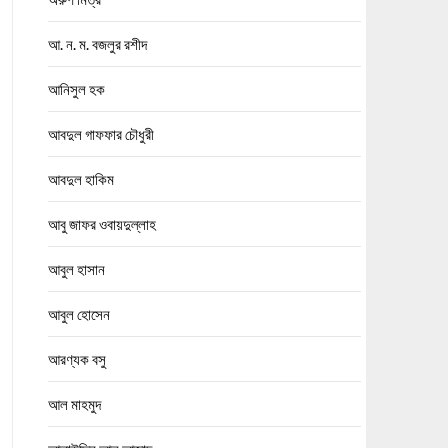
আ. ন. ম. বজলুর রশীদ
আনিসুল হক
আবদুল গাফফার চৌধুরী
আবদুল হাকিম
আবু জাফর ওবায়দুল্লাহ
আবুল হাসান
আবুল হোসেন
আরণ্যক বসু
আল মাহমুদ