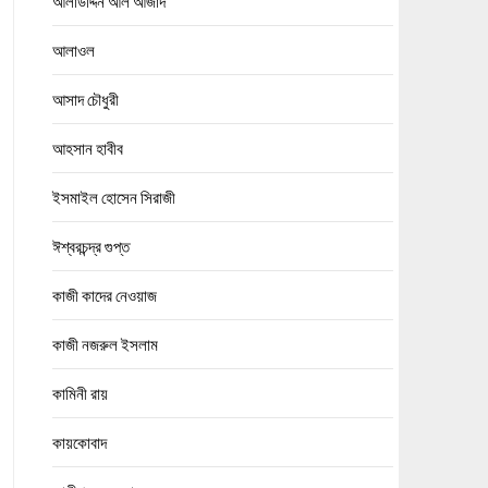
আলাউদ্দিন আল আজাদ
আলাওল
আসাদ চৌধুরী
আহসান হাবীব
ইসমাইল হোসেন সিরাজী
ঈশ্বরচন্দ্র গুপ্ত
কাজী কাদের নেওয়াজ
কাজী নজরুল ইসলাম
কামিনী রায়
কায়কোবাদ