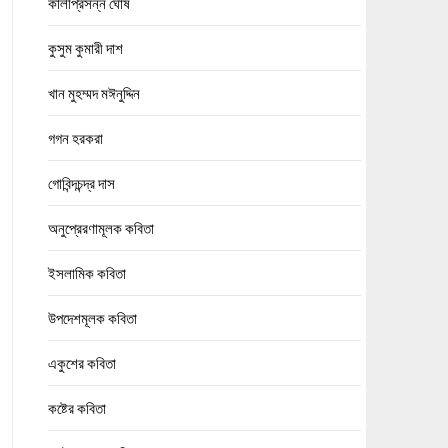
কালীপ্রসন্ন ঘোষ
কুসুম কুমারী দাশ
খান মুহম্মদ মঈনুদ্দিন
গগন হরকরা
গোবিন্দচন্দ্র দাস
অনুপ্রেরণামূলক কবিতা
ইসলামিক কবিতা
উপদেশমূলক কবিতা
একুশের কবিতা
কষ্টের কবিতা