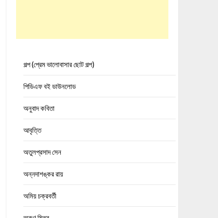
গল্প (প্রেম ভালোবাসার ছোট গল্প)
পিডিএফ বই ডাউনলোড
অনুবাদ কবিতা
আবৃত্তি
অতুলপ্রসাদ সেন
অন্নদাশঙ্কর রায়
অমিয় চক্রবর্তী
অরুণ মিত্র