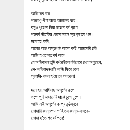
আজি তব বরে
শতবেণু-বীণা বাজে আমাদের ঘরে।
তবুও পুরে না হিয়া ভরে না ক’ প্রাণ,
শতবর্ষ সাঁতরিয়া ভেসে আসে স্বপ্নে তব গান।
মনে হয়, কবি ,
আজো আছ অস্তপাট আলো করি’ আমাদেরি রবি!
আজি হ’তে শত বর্ষ আগে
যে অভিবাদন তুমি ক’রেছিলে নবীনেরে রাঙা অনুরাগে,
সে-অভিবাদনখানি আজি ফিরে চলে
প্রণামী-কমল হ’য়ে তব পদতলে!
মনে হয়, আসিয়াছ অপূর্ণের রূপে
ওগো পূর্ণ আমাদেরি মাঝে চুপে চুপে।
আজি এই অপূর্ণের কম্প্র কন্ঠস্বরে
তোমারি বসন্তগান গাহি তব বসন্ত-বাসরে–
তোমা হ’তে শতবর্ষ পরে!