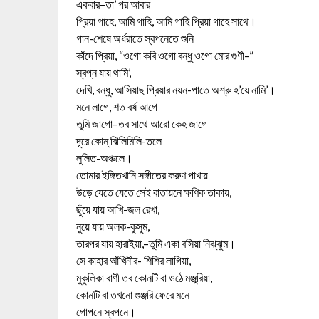
একবার–তা’ পর আবার
প্রিয়া গাহে, আমি গাহি, আমি গাহি প্রিয়া গাহে সাথে।
গান-শেষে অর্ধরাতে স্বপনেতে শুনি
কাঁদে প্রিয়া, “ওগো কবি ওগো বন্ধু ওগো মোর গুণী–”
স্বপ্ন যায় থামি’,
দেখি, বন্ধু, আসিয়াছ প্রিয়ার নয়ন-পাতে অশ্রু হ’য়ে নামি’।
মনে লাগে, শত বর্ষ আগে
তুমি জাগো–তব সাথে আরো কেহ জাগে
দূরে কোন্ ঝিলিমিলি-তলে
লুলিত-অঞ্চলে।
তোমার ইঙ্গিতখানি সঙ্গীতের করুণ পাখায়
উড়ে যেতে যেতে সেই বাতায়নে ক্ষণিক তাকায়,
ছুঁয়ে যায় আখি-জল রেখা,
নুয়ে যায় অলক-কুসুম,
তারপর যায় হারাইয়া,–তুমি একা বসিয়া নিঝ্‌ঝুম।
সে কাহার আঁখিনীর- শিশির লাগিয়া,
মুকুলিকা বাণী তব কোনটি বা ওঠে মঞ্জুরিয়া,
কোনটি বা তখনো গুঞ্জরি ফেরে মনে
গোপনে স্বপনে।