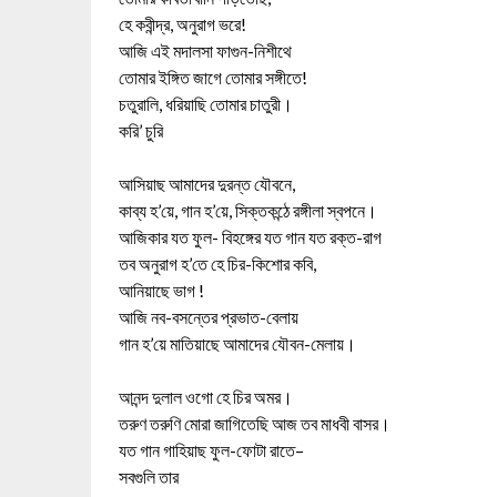
হে কবীন্দ্র, অনুরাগ ভরে!
আজি এই মদালসা ফাগুন-নিশীথে
তোমার ইঙ্গিত জাগে তোমার সঙ্গীতে!
চতুরালি, ধরিয়াছি তোমার চাতুরী।
করি’ চুরি
আসিয়াছ আমাদের দুরন্ত যৌবনে,
কাব্য হ’য়ে, গান হ’য়ে, সিক্তকন্ঠে রঙ্গীলা স্বপনে।
আজিকার যত ফুল- বিহঙ্গের যত গান যত রক্ত-রাগ
তব অনুরাগ হ’তে হে চির-কিশোর কবি,
আনিয়াছে ভাগ !
আজি নব-বসন্তের প্রভাত-বেলায়
গান হ’য়ে মাতিয়াছে আমাদের যৌবন-মেলায়।
আনন্দ দুলাল ওগো হে চির অমর।
তরুণ তরুণি মোরা জাগিতেছি আজ তব মাধবী বাসর।
যত গান গাহিয়াছ ফুল-ফোটা রাতে–
সবগুলি তার