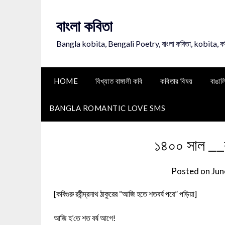
Skip
to
বাংলা কবিতা
content
Bangla kobita, Bengali Poetry, বাংলা কবিতা, kobita, 
HOME
বিখ্যাত বাঙ্গালী কবি
কবিতার বিষয়
বাঙাল
BANGLA ROMANTIC LOVE SMS
১৪০০ সাল __
Posted on
Jun
[কবিগুরু রবীন্দ্রনাথ ঠাকুরের “আজি হতে শতবর্ষ পরে” পড়িয়া]
আজি হ’তে শত বর্ষ আগে!