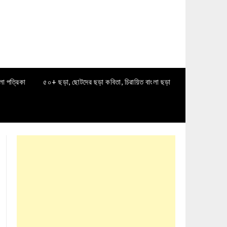
লা পত্রিকা
৫০+ ছড়া, ছোটদের ছড়া কবিতা, চিরায়িত বাংলা ছড়া