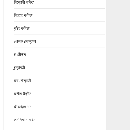
বিদ্রোহী কবিতা
বিরহের কবিতা
বৃষ্টির কবিতা
গোলাম মোস্তফা
চণ্ডীদাস
চন্দ্রাবতী
জয় গোস্বামী
জসীম উদ্‌দীন
জীবনানন্দ দাশ
তসলিমা নাসরিন