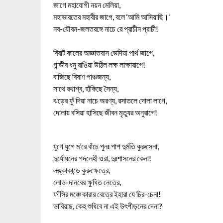
জাগে মহাযোগী নয়ন মেলিয়া,
মহাভারতের মহাবীর জাগে, বলে ‘আমি আসিয়াছি।’
নব-যৌবন-জলতরঙ্গে নাচে রে প্রাচীন প্রাচী!
বিরাট কালের অজ্ঞাতবাস ভেদিয়া পার্থ জাগে,
গান্ডীব ধনু রাঙিয়া উঠিল লক্ষ লাক্ষারাগে!
বাজিছে বিষাণ পাঞ্চজন্য,
সাথে রথাশ্ব, হাঁকিছে সৈন্য,
ঝড়ের ফুঁ দিয়া নাচে অরণ্য, রসাতলে দোলা লাগে,
দোলায় বসিয়া হাসিছে জীবন মৃত্যুর অনুরাগে!
যুগে যুগে ম’রে বাঁচে পুনঃ পাপ দুর্মতি কুরুসেনা,
দুর্যোধনের পদলেহী ওরা, দুঃশাসনের কেনা!
লঙ্কাকান্ডে কুরুক্ষেত্রে,
লোভ-দানবের ক্ষুধিত নেত্রে,
ফাঁসির মঞ্চে কারার বেত্রে ইহারা যে চির-চেনা!
ভাবিয়াছ, কেহ শুধিবে না এই উৎপীড়নের দেনা?