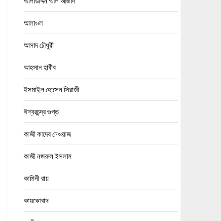
আলাউদ্দিন আল আজাদ
আলাওল
আসাদ চৌধুরী
আহসান হাবীব
ইসমাইল হোসেন সিরাজী
ঈশ্বরচন্দ্র গুপ্ত
কাজী কাদের নেওয়াজ
কাজী নজরুল ইসলাম
কামিনী রায়
কায়কোবাদ