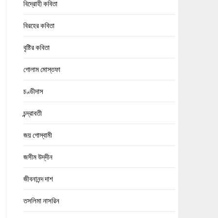
বিদ্রোহী কবিতা
বিরহের কবিতা
বৃষ্টির কবিতা
গোলাম মোস্তফা
চণ্ডীদাস
চন্দ্রাবতী
জয় গোস্বামী
জসীম উদ্‌দীন
জীবনানন্দ দাশ
তসলিমা নাসরিন