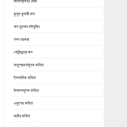
কালীপ্রসন্ন ঘোষ
কুসুম কুমারী দাশ
খান মুহম্মদ মঈনুদ্দিন
গগন হরকরা
গোবিন্দচন্দ্র দাস
অনুপ্রেরণামূলক কবিতা
ইসলামিক কবিতা
উপদেশমূলক কবিতা
একুশের কবিতা
কষ্টের কবিতা