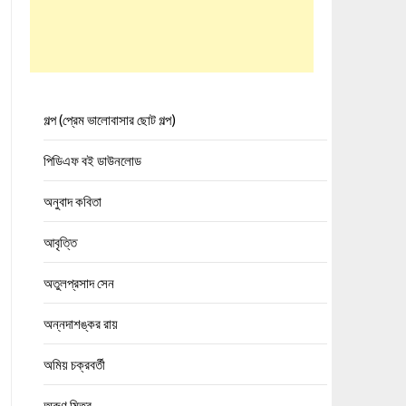
গল্প (প্রেম ভালোবাসার ছোট গল্প)
পিডিএফ বই ডাউনলোড
অনুবাদ কবিতা
আবৃত্তি
অতুলপ্রসাদ সেন
অন্নদাশঙ্কর রায়
অমিয় চক্রবর্তী
অরুণ মিত্র