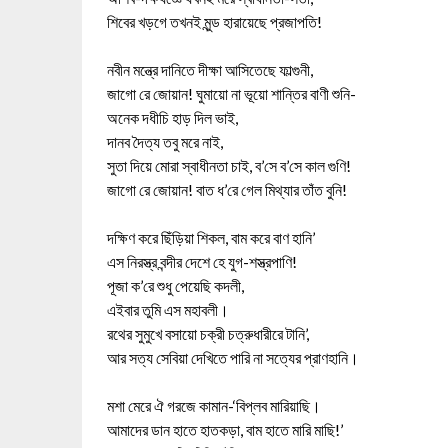
শিবের খড়গে তখনই মুন্ড হারায়েছে প্রজাপতি!
নবীন মন্ত্রে দানিতে দীক্ষা আসিতেছে ফাল্গুনী,
জাগো রে জোয়ান! ঘুমায়ো না ভূয়ো শান্তির বাণী শুনি-
অনেক দধীচি হাড় দিল ভাই,
দানব দৈত্য তবু মরে নাই,
সুতা দিয়ে মোরা স্বাধীনতা চাই, ব’সে ব’সে কাল গুণি!
জাগো রে জোয়ান! বাত ধ’রে গেল মিথ্যার তাঁত বুনি!
দক্ষিণ করে ছিঁড়িয়া শিকল, বাম করে বাণ হানি’
এস নিরস্ত্র বন্দীর দেশে হে যুগ-শস্ত্রপাণি!
পূজা ক’রে শুধু পেয়েছি কদলী,
এইবার তুমি এস মহাবলী।
রথের সুমুখে বসায়ো চক্রী চত্রুধারীরে টানি’,
আর সত্য সেবিয়া দেখিতে পারি না সত্যের প্রাণহানি।
মশা মেরে ঐ গরজে কামান-‘বিপ্লব মারিয়াছি।
আমাদের ডান হাতে হাতকড়া, বাম হাতে মারি মাছি!’