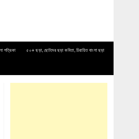
লা পত্রিকা
৫০+ ছড়া, ছোটদের ছড়া কবিতা, চিরায়িত বাংলা ছড়া