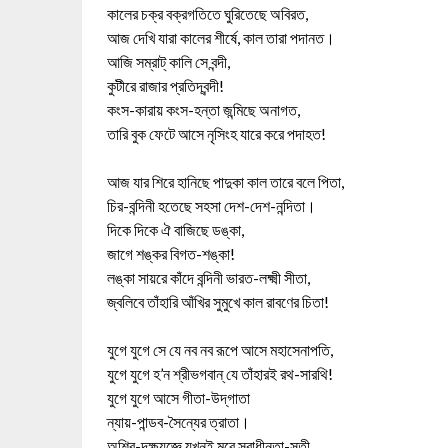
কালের চক্র বক্রগতিতে ঘুরিতেছে অবিরত,
আজ দেখি যারা কালের শীর্ষে, কাল তারা পদানত।
আজি সম্রাট্‌ কালি সে বন্দী,
কুটীরে রাজার প্রতিদ্বন্দী!
কংস-কারায় কংস-হন্তা জন্মিছে অনাগত,
তারি বুক ফেটে আসে নৃসিংহ যারে করে পদাহত!
আজ যার শিরে হানিছে পাদুকা কাল তারে বলে পিতা,
চির-বন্দিনী হতেছে সহসা দেশ-দেশ-নন্দিতা।
দিকে দিকে ঐ বাজিছে ডঙ্কা,
জাগে শঙ্কর বিগত-শঙ্কা!
লঙ্কা সায়রে কাঁদে বন্দিনী ভারত-লক্ষ্মী সীতা,
জ্বলিবে তাঁহারি আঁখির সুমুখে কাল রাবণের চিতা!
যুগে যুগে সে যে নব নব রূপে আসে মহাসেনাপতি,
যুগে যুগে হ’ন শ্রীভগবান্‌ যে তাঁহারই রথ-সারথি!
যুগে যুগে আসে গীতা-উদ্‌গাতা
ন্যায়-পান্ডব-সৈন্যের ত্রাতা।
অশিব-দক্ষযজ্ঞে যখনই মরে স্বাধীনতা-সতী,