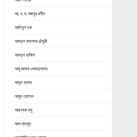
আ. ন. ম. বজলুর রশীদ
আনিসুল হক
আবদুল গাফফার চৌধুরী
আবদুল হাকিম
আবু জাফর ওবায়দুল্লাহ
আবুল হাসান
আবুল হোসেন
আরণ্যক বসু
আল মাহমুদ