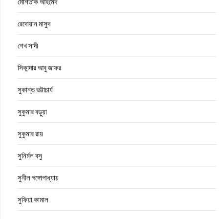
মোশতাক আহমেদ
রেদোয়ান মাসুদ
শেখ সাদী
সিকান্দার আবু জাফর
সুকান্ত ভট্টাচার্য
সুকুমার বড়ুয়া
সুকুমার রায়
সুনির্মল বসু
সুনীল গঙ্গোপাধ্যায়
সুফিয়া কামাল