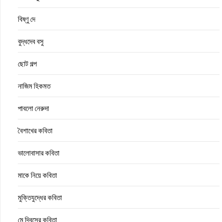
বিষ্ণু দে
বুদ্ধদেব বসু
ছোট গল্প
নাজিম হিকমত
পাবলো নেরুদা
বৈশাখের কবিতা
ভালোবাসার কবিতা
মাকে নিয়ে কবিতা
মুক্তিযুদ্ধের কবিতা
মে দিবসের কবিতা