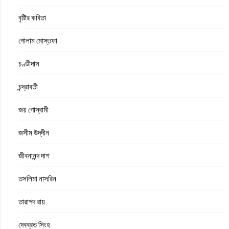
বৃষ্টির কবিতা
গোলাম মোস্তফা
চণ্ডীদাস
চন্দ্রাবতী
জয় গোস্বামী
জসীম উদ্‌দীন
জীবনানন্দ দাশ
তসলিমা নাসরিন
তারাপদ রায়
দেবব্রত সিংহ