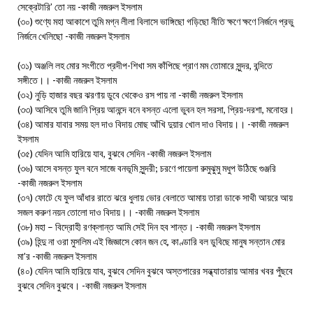
সেক্রেটারি’ তো নয় -কাজী নজরুল ইসলাম
(৩০) শুণ্যে মহা আকাশে তুমি মগ্ন লীলা বিলাসে ভাঙ্গিছো গড়িছো নীতি ক্ষণে ক্ষণে নির্জনে প্রভু
নির্জনে খেলিছো -কাজী নজরুল ইসলাম
(৩১) অঞ্জলি লহ মোর সংগীতে প্রদীপ-শিখা সম কাঁপিছে প্রাণ মম তোমারে সুন্দর, বন্দিতে
সঙ্গীতে।। -কাজী নজরুল ইসলাম
(৩২) নুড়ি হাজার বছর ঝরণায় ডুবে থেকেও রস পায় না -কাজী নজরুল ইসলাম
(৩৩) আসিবে তুমি জানি প্রিয় আনন্দে বনে বসন্ত এলো ভুবন হল সরসা, প্রিয়-দরশা, মনোহর।
(৩৪) আমার যাবার সময় হল দাও বিদায় মোছ আঁখি দুয়ার খোল দাও বিদায়।। -কাজী নজরুল
ইসলাম
(৩৫) যেদিন আমি হারিয়ে যাব, বুঝবে সেদিন -কাজী নজরুল ইসলাম
(৩৬) আসে বসন্ত ফুল বনে সাজে বনভূমি সুন্দরী; চরণে পায়েলা রুমুঝুমু মধুপ উঠিছে গুঞ্জরি
-কাজী নজরুল ইসলাম
(৩৭) ফোটে যে ফুল আঁধার রাতে ঝরে ধুলায় ভোর বেলাতে আমায় তারা ডাকে সাথী আয়রে আয়
সজল করুণ নয়ন তোলো দাও বিদায়।। -কাজী নজরুল ইসলাম
(৩৮) মহা – বিদ্রোহী রণক্লান্ত আমি সেই দিন হব শান্ত। -কাজী নজরুল ইসলাম
(৩৯) হিন্দু না ওরা মুসলিম এই জিজ্ঞাসে কোন জন হে, কাণ্ডারি বল ডুবিছে মানুষ সন্তান মোর
মা’র -কাজী নজরুল ইসলাম
(৪০) যেদিন আমি হারিয়ে যাব, বুঝবে সেদিন বুঝবে অস্তপারের সন্ধ্যাতারায় আমার খবর পুঁছবে
বুঝবে সেদিন বুঝবে। -কাজী নজরুল ইসলাম