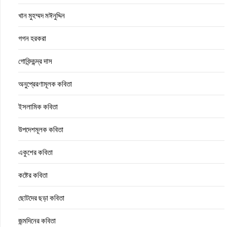
খান মুহম্মদ মঈনুদ্দিন
গগন হরকরা
গোবিন্দচন্দ্র দাস
অনুপ্রেরণামূলক কবিতা
ইসলামিক কবিতা
উপদেশমূলক কবিতা
একুশের কবিতা
কষ্টের কবিতা
ছোটদের ছড়া কবিতা
জন্মদিনের কবিতা