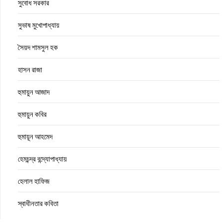
সুবোধ সরকার
সুভাষ মুখোপাধ্যায়
সৈয়দ শামসুল হক
হাসন রাজা
হুমায়ুন আজাদ
হুমায়ুন কবির
হুমায়ূন আহমেদ
হেমচন্দ্র বন্দ্যোপাধ্যায়
হেলাল হাফিজ
স্বাধীনতার কবিতা