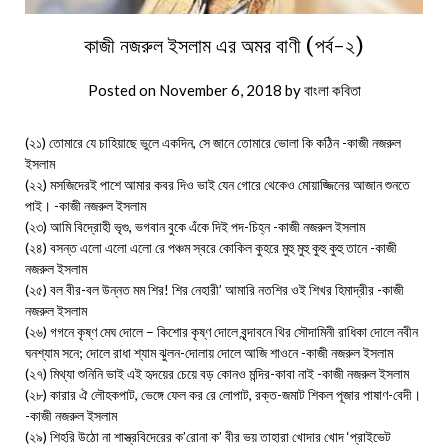
কাজী নজরুল ইসলাম এর অমর বাণী (পর্ব-২)
Posted on
November 6, 2018
by
বাংলা কবিতা
(২১) তোমারে যে চাহিয়াছে ভুলে একদিন, সে জানে তোমারে ভোলা কি কঠিন -কাজী নজরুল
ইসলাম
(২২) মসজিদেরই পাশে আমার কবর দিও ভাই যেন গোরে থেকেও মোয়াজ্জিনের আজান শুনতে
পাই। -কাজী নজরুল ইসলাম
(২৩) আমি বিদ্রোহী ভৃগু, ভগবান বুকে এঁকে দিই পদ-চিহ্ন -কাজী নজরুল ইসলাম
(২৪) বসন্ত এলো এলো এলো রে পঞ্চম স্বরে কোকিল কুহরে মুহু মুহু কুহু কুহু তানে -কাজী
নজরুল ইসলাম
(২৫) বল বীর-বল উন্নত মম শির! শির নেহারী’ আমারি নতশির ওই শিখর হিমাদ্রীর -কাজী
নজরুল ইসলাম
(২৬) গগনে কৃষ্ণ মেঘ দোলে – কিশোর কৃষ্ণ দোলে বৃন্দাবনে থির সৌদামিনী রাধিকা দোলে নবীন
ঘনশ্যাম সনে; দোলে রাধা শ্যাম ঝুলন-দোলায় দোলে আজি শাওনে -কাজী নজরুল ইসলাম
(২৭) মিথ্যা শুনিনি ভাই এই হৃদয়ের চেয়ে বড় কোনও মন্দির-কাবা নাই -কাজী নজরুল ইসলাম
(২৮) কারার ঐ লৌহকপাট, ভেঙ্গে ফেল কর রে লোপাট, রক্ত-জমাট শিকল পূজার পাষাণ-বেদী।
-কাজী নজরুল ইসলাম
(২৯) শিহরি উঠো না শাস্ত্রবিদেরের ক’রোনা ক’ বীর ভয় তাহারা খোদার খোদ ‘প্রাইভেট