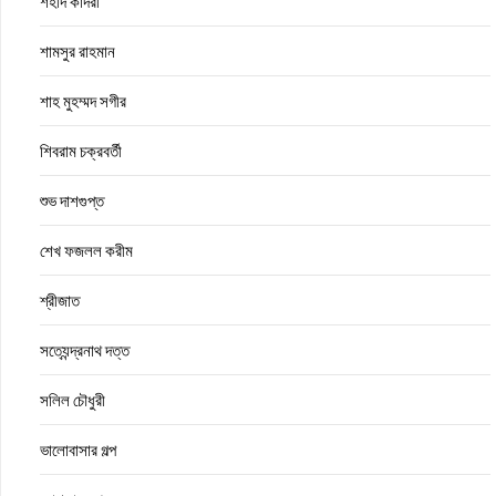
শহীদ কাদরী
শামসুর রাহমান
শাহ মুহম্মদ সগীর
শিবরাম চক্রবর্তী
শুভ দাশগুপ্ত
শেখ ফজলল করীম
শ্রীজাত
সত্যেন্দ্রনাথ দত্ত
সলিল চৌধুরী
ভালোবাসার গল্প