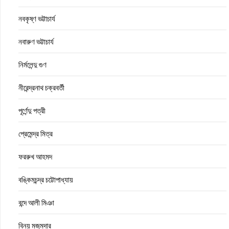
নবকৃষ্ণ ভট্টাচার্য
নবারুণ ভট্টাচার্য
নির্মলেন্দু গুণ
নীরেন্দ্রনাথ চক্রবর্তী
পূর্ণেন্দু পত্রী
প্রেমেন্দ্র মিত্র
ফররুখ আহমদ
বঙ্কিমচন্দ্র চট্টোপাধ্যায়
বন্দে আলী মিঞা
বিনয় মজুমদার