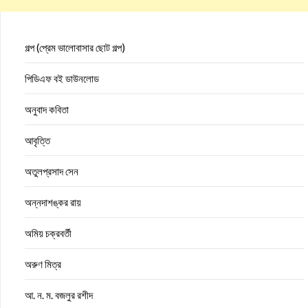
গল্প (প্রেম ভালোবাসার ছোট গল্প)
পিডিএফ বই ডাউনলোড
অনুবাদ কবিতা
আবৃত্তি
অতুলপ্রসাদ সেন
অন্নদাশঙ্কর রায়
অমিয় চক্রবর্তী
অরুণ মিত্র
আ. ন. ম. বজলুর রশীদ