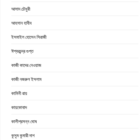
আসাদ চৌধুরী
আহসান হাবীব
ইসমাইল হোসেন সিরাজী
ঈশ্বরচন্দ্র গুপ্ত
কাজী কাদের নেওয়াজ
কাজী নজরুল ইসলাম
কামিনী রায়
কায়কোবাদ
কালীপ্রসন্ন ঘোষ
কুসুম কুমারী দাশ