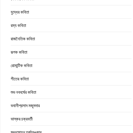
যুদ্ধের কবিতা
রম্য কবিতা
রাজনৈতিক কবিতা
রূপক কবিতা
রোমান্টিক কবিতা
শীতের কবিতা
শুভ নববর্ষের কবিতা
ভবানীপ্রসাদ মজুমদার
ভাস্কর চক্রবর্তী
মদনমোহন তর্কালঙ্কার