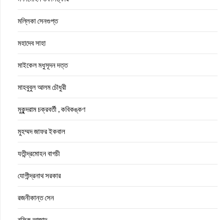
মল্লিকা সেনগুপ্ত
মহাদেব সাহা
মাইকেল মধুসূদন দত্ত
মাহবুবুল আলম চৌধুরী
মুকুন্দরাম চক্রবর্তী , কবিকঙ্কণ
মুহম্মদ জাফর ইকবাল
যতীন্দ্রমোহন বাগচী
যোগীন্দ্রনাথ সরকার
রজনীকান্ত সেন
রফিক আজাদ