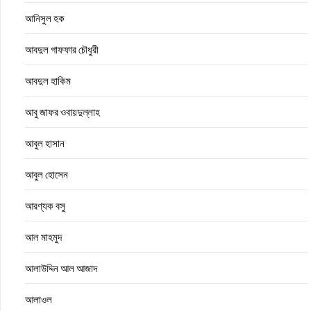
আনিসুল হক
আবদুল গাফফার চৌধুরী
আবদুল হাকিম
আবু জাফর ওবায়দুল্লাহ
আবুল হাসান
আবুল হোসেন
আরণ্যক বসু
আল মাহমুদ
আলাউদ্দিন আল আজাদ
আলাওল