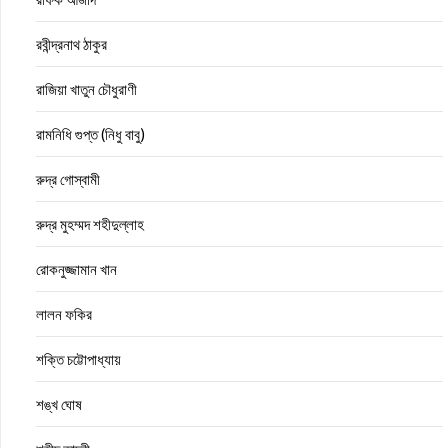
রবীন্দ্রনাথ ঠাকুর
রাজিয়া খাতুন চৌধুরাণী
রামনিধি গুপ্ত (নিধু বাবু)
রুদ্র গোস্বামী
রুদ্র মুহম্মদ শহীদুল্লাহ
রোকনুজ্জামান খান
লালন ফকির
শক্তি চট্টোপাধ্যায়
শঙ্খ ঘোষ