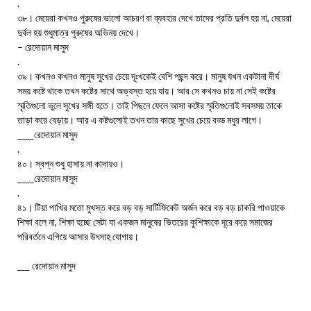
.
৩৮। মেয়েরা কখনও পুরুষের ভালো আচরণ বা ব্যবহার দেখে তাদের প্রতি দুর্বল হয় না, মেয়েরা
দুর্বল হয় শুধুমাত্র পুরুষের অভিনয় দেখে।
– রেদোয়ান মাসুদ
.
৩৯। কখনও কখনও মানুষ সুখের চেয়ে দূঃখকেই বেশি পছন্দ করে। মানুষ যখন একটানা দীর্ঘ
সময় কষ্টে থাকে তখন কষ্টের সাথে অভ্যস্ত হয়ে যায়। আর সে কখনও চায় না সেই কষ্টের
স্মৃতিগুলো ভুলে সুখের সঙ্গী হতে। তাই পিছনে ফেলে আসা কষ্টের স্মৃতিগুলোই সবসময় তাকে
তাড়া করে বেড়ায়। আর এ কষ্টগুলোই তখন তার কাছে সুখের চেয়ে বড্ড মধুর লাগে।
____রেদোয়ান মাসুদ
.
৪০। স্বপ্ন শুধু হাসায় না কাদায়ও।
____রেদোয়ান মাসুদ
.
৪১। টিয়া পাখির মতো মুখস্ত করে বড় বড় সার্টিফিকেট অর্জন করে বড় বড় চাকরি পাওয়াকে
শিক্ষা বলে না, শিক্ষা হচ্ছে সেটা যা একজন মানুষের ভিতরের কুশিক্ষাকে দূরে করে সমাজের
পরিবর্তনে এগিয়ে আসার উৎসাহ যোগায়।
___ রেদোয়ান মাসুদ
.