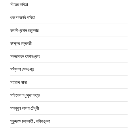
শীতের কবিতা
শুভ নববর্ষের কবিতা
ভবানীপ্রসাদ মজুমদার
ভাস্কর চক্রবর্তী
মদনমোহন তর্কালঙ্কার
মল্লিকা সেনগুপ্ত
মহাদেব সাহা
মাইকেল মধুসূদন দত্ত
মাহবুবুল আলম চৌধুরী
মুকুন্দরাম চক্রবর্তী , কবিকঙ্কণ