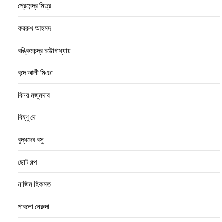
প্রেমেন্দ্র মিত্র
ফররুখ আহমদ
বঙ্কিমচন্দ্র চট্টোপাধ্যায়
বন্দে আলী মিঞা
বিনয় মজুমদার
বিষ্ণু দে
বুদ্ধদেব বসু
ছোট গল্প
নাজিম হিকমত
পাবলো নেরুদা