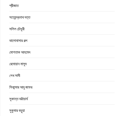
শ্রীজাত
সত্যেন্দ্রনাথ দত্ত
সলিল চৌধুরী
ভালোবাসার গল্প
মোশতাক আহমেদ
রেদোয়ান মাসুদ
শেখ সাদী
সিকান্দার আবু জাফর
সুকান্ত ভট্টাচার্য
সুকুমার বড়ুয়া