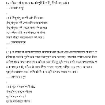
২১। নীরবে কাঁদার চেয়ে বড় কষ্ট পৃথিবীতে দ্বিতীয়টি আর নেই।
__ রেদোয়ান মাসুদ
.
২২। কিছু মানুষের কষ্ট চোখ দিয়ে ঝরে
কিছু মানুষের কষ্ট মেজাজ দিয়ে প্রকাশ করে
কিছু মানুষের কষ্ট হৃদয়ের মাঝে শুকিয়ে মরে
তবে কষ্টকে যারা প্রকাশ করতে না পারে,
তারাই জীবনে সবচেয়ে বেশি কষ্ট করে।
___ রেদোয়ান মাসুদ
.
২৩। যে থাকবে না তাকে যতভাবেই আটকে রাখতে চাও না কেন কোনো লাভ হবে না কারণ সে
ইতিমধ্যে তোমার প্রতি তার সকল মায়া ত্যাগ করে ফেলেছে। হয়তোবা তোমার চোখের দিকে
তাকিয়ে মাঝে মাঝে ভালোবাসার অভিনয় করবে কিন্তু তুমি তাকে এতই ভালোবেসে ফেলেছ যে
তার সামান্য একটু অভিনয়েই তাকে ফিরে পাওয়ার স্বপ্নে অস্থির হয়ে গেছ। আসলে এ
স্বপ্নই তোমাকে আরো বেশি কষ্ট দিবে, যা তুমি কল্পনাও করতে পারবেনা।
___ রেদোয়ান মাসুদ
.
২৪। সুখে থাকতে সবাই চায়,
কিন্তু কিছু মানুষের জীবনে
সুখে থাকতে চাওয়াই
দুঃখের কারণ হয়ে দাঁড়ায়।