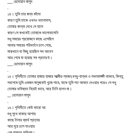
___ রেদোয়ান মাসুদ
.
১৪। তুমি তার জন্য কাঁদো
কারণ তুমি তাকে এখনও ভালোবাস,
তোমার কান্না দেখে সে হাসে
কারণ সে কখনোই তোমাকে ভালোবাসেনি
শুধু সময়ের প্রয়োজনে কাছে এসেছিল
আবার সময়ের পরিবর্তনে চলে গেছে,
মাঝখানে যা কিছু হয়েছিল সব আবেগ
আর শেষে যা হয়েছে সব প্রতারণা।
___ রেদোয়ান মাসুদ
.
১৫। পৃথিবীতে তোমার হাজার হাজার আত্মীয়-স্বজন,বন্ধু-বান্ধব ও শুভাকাঙ্ক্ষী থাকবে, কিন্তু
সবশেষে তুমি একজন মানুষকেই খুজে পাবে, যাকে তুমি শত আঘাত দেওয়ার পরেও সে শুধু
তোমার ভবিষ্যত নিয়েই ভাবে, আর তিনি হলেন মা।
__ রেদোয়ান মাসুদ
.
১৬। পৃথিবীতে কেউ কারো নয়
শুধু সুখে থাকার আশায়
কাছে টানার ব্যার্থ প্রত্যয়
আর দূরে চলে যাওয়ার
এক বাস্তব অভিনয়।