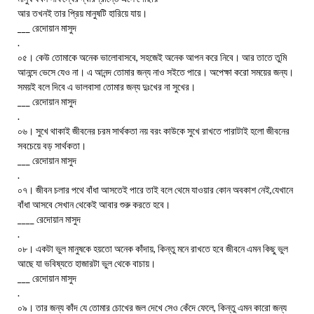
আর তখনই তার প্রিয় মানুষটি হারিয়ে যায়।
___ রেদোয়ান মাসুদ
.
০৫। কেউ তোমাকে অনেক ভালোবাসবে, সহজেই অনেক আপন করে নিবে। আর তাতে তুমি
আনন্দে ভেসে যেও না। এ আনন্দ তোমার জন্য নাও সইতে পারে। অপেক্ষা করো সময়ের জন্য।
সময়ই বলে দিবে এ ভালবাসা তোমার জন্য দুঃখের না সুখের।
___ রেদোয়ান মাসুদ
.
০৬। সুখে থাকাই জীবনের চরম সার্থকতা নয় বরং কাউকে সুখে রাখতে পারাটাই হলো জীবনের
সবচেয়ে বড় সার্থকতা।
___ রেদোয়ান মাসুদ
.
০৭। জীবন চলার পথে বাঁধা আসতেই পারে তাই বলে থেমে যাওয়ার কোন অবকাশ নেই,যেখানে
বাঁধা আসবে সেখান থেকেই আবার শুরু করতে হবে।
____ রেদোয়ান মাসুদ
.
০৮। একটা ভুল মানুষকে হয়তো অনেক কাঁদায়, কিন্তু মনে রাখতে হবে জীবনে এমন কিছু ভুল
আছে যা ভবিষ্যতে হাজারটা ভুল থেকে বাচায়।
___ রেদোয়ান মাসুদ
.
০৯। তার জন্য কাঁদ যে তোমার চোখের জল দেখে সেও কেঁদে ফেলে, কিন্তু এমন কারো জন্য