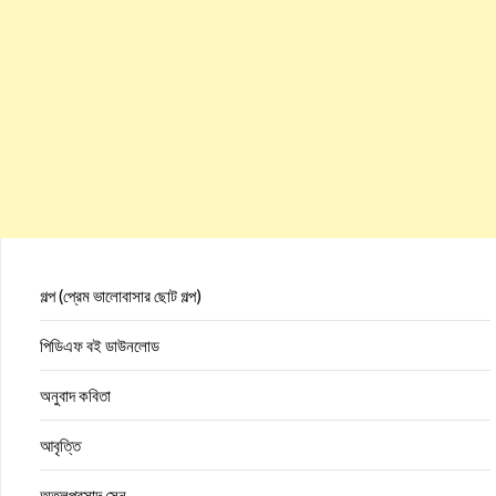
গল্প (প্রেম ভালোবাসার ছোট গল্প)
পিডিএফ বই ডাউনলোড
অনুবাদ কবিতা
আবৃত্তি
অতুলপ্রসাদ সেন