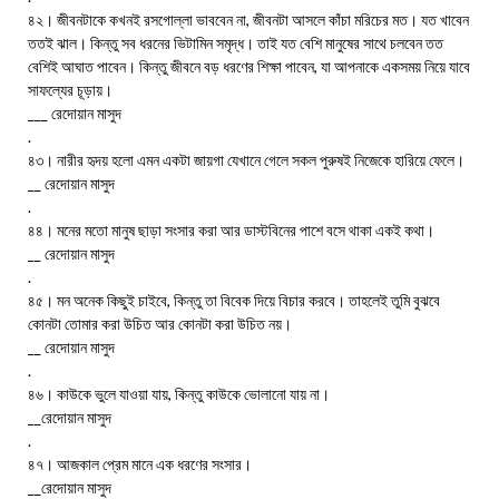
৪২। জীবনটাকে কখনই রসগোল্লা ভাববেন না, জীবনটা আসলে কাঁচা মরিচের মত। যত খাবেন
ততই ঝাল। কিন্তু সব ধরনের ভিটামিন সমৃদ্ধ। তাই যত বেশি মানুষের সাথে চলবেন তত
বেশিই আঘাত পাবেন। কিন্তু জীবনে বড় ধরণের শিক্ষা পাবেন, যা আপনাকে একসময় নিয়ে যাবে
সাফল্যের চূড়ায়।
___ রেদোয়ান মাসুদ
.
৪৩। নারীর হৃদয় হলো এমন একটা জায়গা যেখানে গেলে সকল পুরুষই নিজেকে হারিয়ে ফেলে।
__ রেদোয়ান মাসুদ
.
৪৪। মনের মতো মানুষ ছাড়া সংসার করা আর ডাস্টবিনের পাশে বসে থাকা একই কথা।
__ রেদোয়ান মাসুদ
.
৪৫। মন অনেক কিছুই চাইবে, কিন্তু তা বিবেক দিয়ে বিচার করবে। তাহলেই তুমি বুঝবে
কোনটা তোমার করা উচিত আর কোনটা করা উচিত নয়।
__ রেদোয়ান মাসুদ
.
৪৬। কাউকে ভুলে যাওয়া যায়, কিন্তু কাউকে ভোলানো যায় না।
__রেদোয়ান মাসুদ
.
৪৭। আজকাল প্রেম মানে এক ধরণের সংসার।
__রেদোয়ান মাসুদ