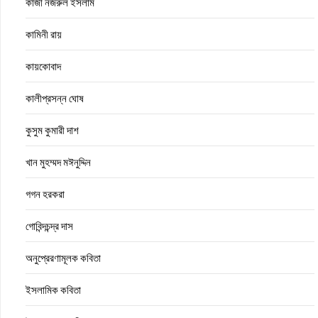
কাজী নজরুল ইসলাম
কামিনী রায়
কায়কোবাদ
কালীপ্রসন্ন ঘোষ
কুসুম কুমারী দাশ
খান মুহম্মদ মঈনুদ্দিন
গগন হরকরা
গোবিন্দচন্দ্র দাস
অনুপ্রেরণামূলক কবিতা
ইসলামিক কবিতা