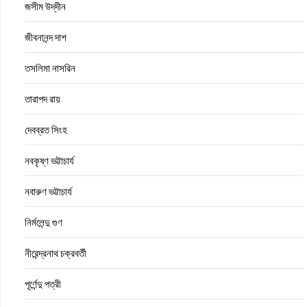
জসীম উদ্‌দীন
জীবনানন্দ দাশ
তসলিমা নাসরিন
তারাপদ রায়
দেবব্রত সিংহ
নবকৃষ্ণ ভট্টাচার্য
নবারুণ ভট্টাচার্য
নির্মলেন্দু গুণ
নীরেন্দ্রনাথ চক্রবর্তী
পূর্ণেন্দু পত্রী