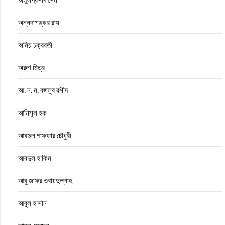
অন্নদাশঙ্কর রায়
অমিয় চক্রবর্তী
অরুণ মিত্র
আ. ন. ম. বজলুর রশীদ
আনিসুল হক
আবদুল গাফফার চৌধুরী
আবদুল হাকিম
আবু জাফর ওবায়দুল্লাহ
আবুল হাসান