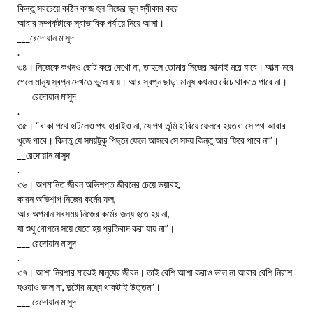
কিন্তু সবচেয়ে কঠিন কাজ হল নিজের ভুল স্বীকার করে
আবার সম্পর্কটাকে স্বাভাবিক পর্যায়ে নিয়ে আসা।
___রেদোয়ান মাসুদ
.
৩৪। নিজেকে কখনও ছোট করে দেখো না, তাহলে তোমার নিজের আত্মাই মরে যাবে। আত্মা মরে
গেলে মানুষ স্বপ্ন দেখতে ভুলে যায়। আর স্বপ্ন ছাড়া মানুষ কখনও বেঁচে থাকতে পারে না।
___ রেদোয়ান মাসুদ
.
৩৫। “বাকা পথে হাটলেও পথ হারাইও না, যে পথ তুমি হারিয়ে ফেলবে হয়তবা সে পথ আবার
খুজে পাবে। কিন্তু যে সময়টুকু পিছনে ফেলে আসবে সে সময় কিন্তু আর ফিরে পাবে না”।
__রেদোয়ান মাসুদ
.
৩৬। অপমানিত জীবন অভিশপ্ত জীবনের চেয়ে ভয়াবহ,
কারন অভিশাপ নিজের কর্মের ফল,
আর অপমান সবসময় নিজের কর্মের জন্য হতে হয় না,
যা শুধু গোপনে সয়ে যেতে হয় প্রতিবাদ করা যায় না”।
___ রেদোয়ান মাসুদ
.
৩৭। আশা নিরশার মাঝেই মানুষের জীবন। তাই বেশি আশা করাও ভাল না আবার বেশি নিরাশ
হওয়াও ভাল না, দুটোর মধ্যে থাকটাই উত্তম”।
___ রেদোয়ান মাসুদ