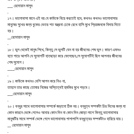
___ রেদোয়ান মাসুদ
.
১৭। ভালোবাসা মানে এই নয় যে কাউকে বিয়ে করতেই হবে, কখনও কখনও ভালোবাসার
মানুষের সুখের জন্য বুকের ভেতর শত যন্ত্রনা ঢেকে রেখে হাসি মুখে প্রিয়জনকে বিদায় দিতে
হয়।
__রেদোয়ান মাসুদ
.
১৮। ভুল থেকেই মানুষ শিখে, কিন্তু সে ভুলটি যেন না হয় জীবনের শেষ ভুল। কারণ এমনও
হতে পারে আপনি যে সুযোগটি হাতছাড়া করে ফেলেছেন,সে সুযোগটিই ছিল আপনার জীবনের
শেষ সুযোগ।
____রেদোয়ান মাসুদ
.
১৯। কাউকে কখনও বেশি আপন করে নিও না,
তাহলে তার কাছে তোমার নিজের অস্তিত্বই হুমকির মুখে পড়বে।
___রেদোয়ান মাসুদ
.
২০। বন্ধুর সাথে ভালোবাসার সম্পর্কে জড়ানো ঠিক নয়। বন্ধুত্ব সম্পর্কটা চির দিনের জন্য যা
কোন কারনে ভেঙ্গে গেলেও আবার কোন দিন না কোন দিন জোড়া লাগে কিন্তু ভালোবাসার
মানুষটির সাথে সম্পর্ক ভেঙ্গে গেলে ভালোবাসার পাশাপাশি বন্ধুত্বের সম্পর্কটাও হারিয়ে যায়।
__ রেদোয়ান মাসুদ
.