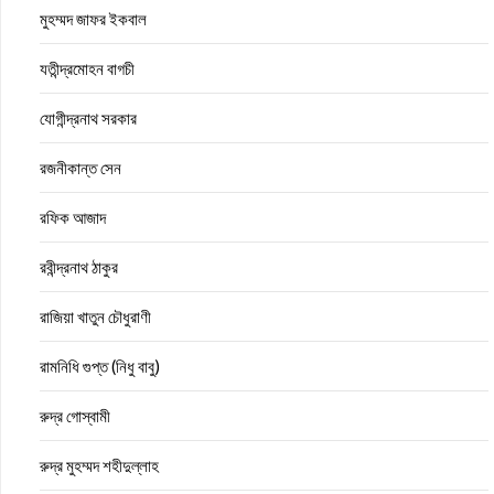
মুহম্মদ জাফর ইকবাল
যতীন্দ্রমোহন বাগচী
যোগীন্দ্রনাথ সরকার
রজনীকান্ত সেন
রফিক আজাদ
রবীন্দ্রনাথ ঠাকুর
রাজিয়া খাতুন চৌধুরাণী
রামনিধি গুপ্ত (নিধু বাবু)
রুদ্র গোস্বামী
রুদ্র মুহম্মদ শহীদুল্লাহ