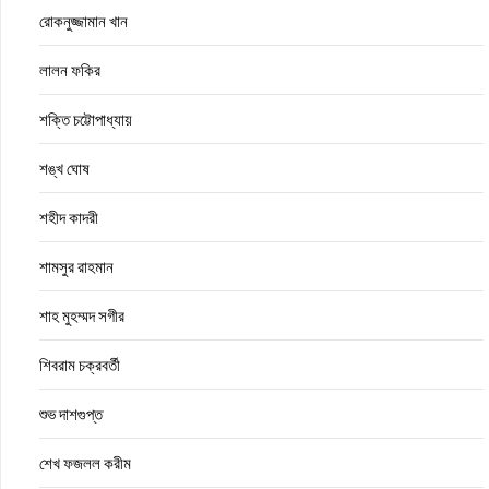
রোকনুজ্জামান খান
লালন ফকির
শক্তি চট্টোপাধ্যায়
শঙ্খ ঘোষ
শহীদ কাদরী
শামসুর রাহমান
শাহ মুহম্মদ সগীর
শিবরাম চক্রবর্তী
শুভ দাশগুপ্ত
শেখ ফজলল করীম