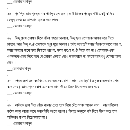
___ রেদোয়ান মাসুদ
.
২৫। প্রাপ্তি আর প্রত্যাশার পার্থক্য হল দুঃখ। তাই নিজের প্রত্যাশাটা একটু কমিয়ে
ফেলুন, দেখবেন আপনার দুঃখও কমে গেছে।
___ রেদোয়ান মাসুদ
.
২৬। কিছু চোখ তোমার দিকে বাঁকা নজরে তাকাবে, কিছু হৃদয় তোমাকে আপন করে নিতে
চাইবে, আর কিছু কণ্ঠ তোমাকে মধুর সূরে ডাকবে। তাই বলে তুমি সবার দিকে তাকাতে পার না,
সবার হৃদয়ের সাথে হৃদয় মিলাতে পার না, সবার কণ্ঠে কণ্ঠ দিতে পার না। তোমাকে এমন
একজনকে বেছে নিতে হবে যে তোমার চেহারা দেখে ভালোবাসে না, ভালোবাসে শুধু তোমার হৃদয়
দেখে।
___রেদোয়ান মাসুদ
.
২৭। প্রেম হলো মরণব্যাধির চেয়েও ভয়ানক রোগ। কারণ মরণব্যাধি মানুষকে একবারে শেষ
করে দেয়। আর প্রেম রোগ অনেককে সারা জীবন তিলে তিলে ক্ষয় করে মারে।
___ রেদোয়ান মাসুদ
.
২৮। কাউকে দুঃখ দিয়ে বেঁচে থাকার চেয়ে দুঃখ নিয়ে বেঁচে থাকা অনেক ভাল। কারণ নিজের
কষ্টের জন্য কারো কাছে জবাবদিহি করতে হয় না। কিন্তু অন্যকে কষ্ট দিলে জীবন ভরে তার
অভিশাপ মাথায় নিয়ে চলতে হয়।
___ রেদোয়ান মাসুদ
.