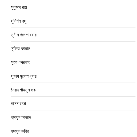
সুকুমার রায়
সুনির্মল বসু
সুনীল গঙ্গোপাধ্যায়
সুফিয়া কামাল
সুবোধ সরকার
সুভাষ মুখোপাধ্যায়
সৈয়দ শামসুল হক
হাসন রাজা
হুমায়ুন আজাদ
হুমায়ুন কবির