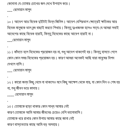
কেদোনা যে তোমার চোখের জল দেখে উপহাস করে।
___ রেদোয়ান মাসুদ
.
১০। আবেগ আর বিবেক দুইটাই ভিন্ন জিনিস। আবেগ বেশিরভাগ ক্ষেত্রেই ক্ষতিকর আর
বিবেক মানুষকে ভাল মন্দ বাছাই করতে শিখায়। কিন্তু দুঃখজনক হলেও সত্য যে আমরা সবাই
আবেগের কাছে বিবেক হারাই, কিন্তু বিবেকের কাছে আবেগ হারাই না।
___রেদোয়ান মাসুদ
.
১১। কাঁদতে হলে বিবেকের প্রয়োজন হয় না, শুধু আবেগ থাকলেই হয়। কিন্তু হাসতে গেলে
কোন কোন সময় বিবেকের প্রয়োজন হয়। কারণ আমরা অনেকই আছি যারা মানুষের বিপদ
দেখলে হাসি।
___ রেদোয়ান মাসুদ
.
১২। কারো জন্য কিছু থেমে না থাকলেও মনে কিছু আক্ষেপ থেকে যায়, যা কোন দিন ও শেষ হয়
না, শুধু জীবন ভরে কাদায়।
____ রেদোয়ান মাসুদ
.
১৩। তোমাকে ছাড়া থাকার কোন সাধ্য আমার নেই
কারণ তোমাকে আমি আমার জীবনের চেয়েও বেশি ভালোবাসি।
তোমাকে ধরে রাখার কোন উপায় আমার কাছে জানা নেই
কারণ বাস্তবতার কাছে আমি বড় অসহায়।