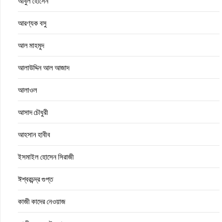
আবুল হোসেন
আরণ্যক বসু
আল মাহমুদ
আলাউদ্দিন আল আজাদ
আলাওল
আসাদ চৌধুরী
আহসান হাবীব
ইসমাইল হোসেন সিরাজী
ঈশ্বরচন্দ্র গুপ্ত
কাজী কাদের নেওয়াজ